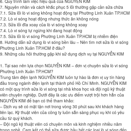
6. Quy trình làm việc hiệu quả của NGUYỄN KIM
7. Nguyên nhân và cách khắc phục 5 lỗi thường gặp cần sửa chữa
7.1. Sửa lỗi lò vi sóng không hoạt động tại Phường Linh Xuân TP.HCM
7.2. Lò vi sóng hoạt động nhưng thức ăn không nóng
7.3. Sửa lỗi đĩa xoay của lò vi sóng không xoay
7.4. Lò vi sóng tự ngừng khi đang hoạt động
7.5. Sửa lỗi lò vi sóng Phường Linh Xuân TP.HCM bị nhiễm điện
8. Hướng dẫn sử dụng lò vi sóng bền lâu – Nên tìm nơi sửa lò vi sóng
Phường Linh Xuân TP.HCM ở đâu?
9. Những câu hỏi thường gặp khi sử dụng dịch vụ tại NGUYỄN KIM
1. Tại sao nên lựa chọn NGUYỄN KIM – đơn vị chuyên sửa lò vi sóng
Phường Linh Xuân TP.HCM?
Trung tâm điện lạnh NGUYỄN KIM luôn tự hào là đơn vị uy tín hàng
đầu trong ngành điện lạnh tại thành phố Hồ Chí Minh. NGUYỄN KIM
có một quy trình sửa lò vi sóng tại nhà khoa học và đội ngũ kỹ thuật
viên chuyên nghiệp. Dưới đây là các ưu điểm vượt trội hơn hẳn của
NGUYỄN KIM để bạn có thể tham khảo:
– Dịch vụ sẽ có mặt tận nơi trong vòng 30 phút sau khi khách hàng
liên lạc. Kỹ thuật viên của công ty luôn sẵn sàng phục vụ khi có yêu
cầu từ quý khách.
– Đội ngũ kỹ thuật viên có chuyên môn và kinh nghiệm nhiều năm
trong nghề. Cam kết có thể sửa được hầu hết các loại lò vi sóng đến