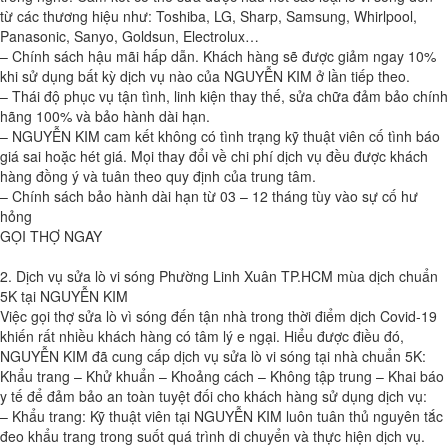
từ các thương hiệu như: Toshiba, LG, Sharp, Samsung, Whirlpool,
Panasonic, Sanyo, Goldsun, Electrolux…
– Chính sách hậu mãi hấp dẫn. Khách hàng sẽ được giảm ngay 10%
khi sử dụng bất kỳ dịch vụ nào của NGUYỄN KIM ở lần tiếp theo.
– Thái độ phục vụ tận tình, linh kiện thay thế, sửa chữa đảm bảo chính
hãng 100% và bảo hành dài hạn.
– NGUYỄN KIM cam kết không có tình trạng kỹ thuật viên cố tình báo
giá sai hoặc hét giá. Mọi thay đổi về chi phí dịch vụ đều được khách
hàng đồng ý và tuân theo quy định của trung tâm.
– Chính sách bảo hành dài hạn từ 03 – 12 tháng tùy vào sự cố hư
hỏng
GỌI THỢ NGAY
2. Dịch vụ sửa lò vi sóng Phường Linh Xuân TP.HCM mùa dịch chuẩn
5K tại NGUYỄN KIM
Việc gọi thợ sửa lò vì sóng đến tận nhà trong thời điểm dịch Covid-19
khiến rất nhiều khách hàng có tâm lý e ngại. Hiểu được điều đó,
NGUYỄN KIM đã cung cấp dịch vụ sửa lò vi sóng tại nhà chuẩn 5K:
Khẩu trang – Khử khuẩn – Khoảng cách – Không tập trung – Khai báo
y tế để đảm bảo an toàn tuyệt đối cho khách hàng sử dụng dịch vụ:
– Khẩu trang: Kỹ thuật viên tại NGUYỄN KIM luôn tuân thủ nguyên tắc
đeo khẩu trang trong suốt quá trình di chuyển và thực hiện dịch vụ.