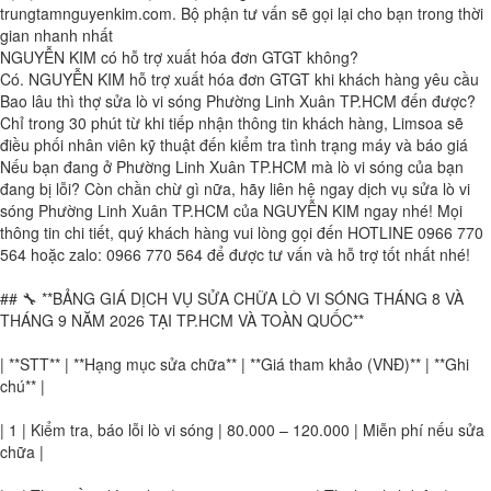
trungtamnguyenkim.com. Bộ phận tư vấn sẽ gọi lại cho bạn trong thời
gian nhanh nhất
NGUYỄN KIM có hỗ trợ xuất hóa đơn GTGT không?
Có. NGUYỄN KIM hỗ trợ xuất hóa đơn GTGT khi khách hàng yêu cầu
Bao lâu thì thợ sửa lò vi sóng Phường Linh Xuân TP.HCM đến được?
Chỉ trong 30 phút từ khi tiếp nhận thông tin khách hàng, Limsoa sẽ
điều phối nhân viên kỹ thuật đến kiểm tra tình trạng máy và báo giá
Nếu bạn đang ở Phường Linh Xuân TP.HCM mà lò vi sóng của bạn
đang bị lỗi? Còn chần chừ gì nữa, hãy liên hệ ngay dịch vụ sửa lò vi
sóng Phường Linh Xuân TP.HCM của NGUYỄN KIM ngay nhé! Mọi
thông tin chi tiết, quý khách hàng vui lòng gọi đến HOTLINE 0966 770
564 hoặc zalo: 0966 770 564 để được tư vấn và hỗ trợ tốt nhất nhé!
## 🔧 **BẢNG GIÁ DỊCH VỤ SỬA CHỮA LÒ VI SÓNG THÁNG 8 VÀ
THÁNG 9 NĂM 2026 TẠI TP.HCM VÀ TOÀN QUỐC**
| **STT** | **Hạng mục sửa chữa** | **Giá tham khảo (VNĐ)** | **Ghi
chú** |
| 1 | Kiểm tra, báo lỗi lò vi sóng | 80.000 – 120.000 | Miễn phí nếu sửa
chữa |