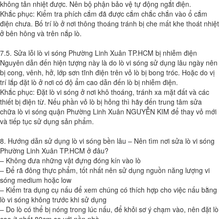
không tản nhiệt được. Nên bộ phận bảo vệ tự động ngắt điện.
Khắc phục: Kiểm tra phích cắm đã được cắm chắc chắn vào ổ cắm
điện chưa. Bố trí lò ở nơi thông thoáng tránh bị che mất khe thoát nhiệt
ở bên hông và trên nắp lò.
7.5. Sửa lỗi lò vi sóng Phường Linh Xuân TP.HCM bị nhiễm điện
Nguyên dẫn đến hiện tượng này là do lò vi sóng sử dụng lâu ngày nên
bị cong, vênh, hở, lớp sơn tĩnh điện trên vỏ lò bị bong tróc. Hoặc do vị
trí lắp đặt lò ở nơi có độ ẩm cao dẫn đến lò bị nhiễm điện.
Khắc phục: Đặt lò vi sóng ở nơi khô thoáng, tránh xa mặt đất và các
thiết bị điện từ. Nếu phần vỏ lò bị hỏng thì hãy đến trung tâm sửa
chữa lò vi sóng quận Phường Linh Xuân NGUYỄN KIM để thay vỏ mới
và tiếp tục sử dụng sản phẩm.
8. Hướng dẫn sử dụng lò vi sóng bền lâu – Nên tìm nơi sửa lò vi sóng
Phường Linh Xuân TP.HCM ở đâu?
– Không đưa những vật đựng đóng kín vào lò
– Để rã đông thực phẩm, tốt nhất nên sử dụng nguồn năng lượng vi
sóng medium hoặc low
– Kiểm tra dụng cụ nấu để xem chúng có thích hợp cho việc nấu bằng
lò vi sóng không trước khi sử dụng
– Do lò có thể bị nóng trong lúc nấu, để khỏi sơ ý chạm vào, nên đặt lò