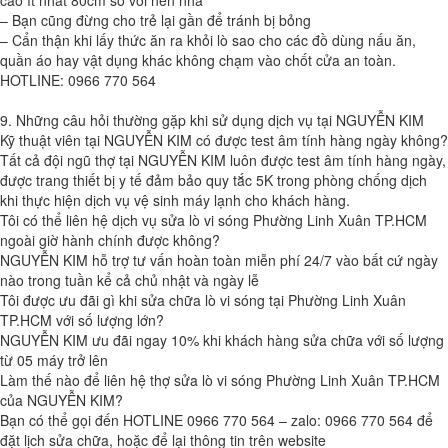
cao ít nhất 80cm so với nền nhà
– Bạn cũng đừng cho trẻ lại gần để tránh bị bỏng
– Cẩn thận khi lấy thức ăn ra khỏi lò sao cho các đồ dùng nấu ăn,
quần áo hay vật dụng khác không chạm vào chốt cửa an toàn.
HOTLINE: 0966 770 564
9. Những câu hỏi thường gặp khi sử dụng dịch vụ tại NGUYỄN KIM
Kỹ thuật viên tại NGUYỄN KIM có được test âm tính hàng ngày không?
Tất cả đội ngũ thợ tại NGUYỄN KIM luôn được test âm tính hàng ngày,
được trang thiết bị y tế đảm bảo quy tắc 5K trong phòng chống dịch
khi thực hiện dịch vụ vệ sinh máy lạnh cho khách hàng.
Tôi có thể liên hệ dịch vụ sửa lò vi sóng Phường Linh Xuân TP.HCM
ngoài giờ hành chính được không?
NGUYỄN KIM hỗ trợ tư vấn hoàn toàn miễn phí 24/7 vào bất cứ ngày
nào trong tuần kể cả chủ nhật và ngày lễ
Tôi được ưu đãi gì khi sửa chữa lò vi sóng tại Phường Linh Xuân
TP.HCM với số lượng lớn?
NGUYỄN KIM ưu đãi ngay 10% khi khách hàng sửa chữa với số lượng
từ 05 máy trở lên
Làm thế nào để liên hệ thợ sửa lò vi sóng Phường Linh Xuân TP.HCM
của NGUYỄN KIM?
Bạn có thể gọi đến HOTLINE 0966 770 564 – zalo: 0966 770 564 để
đặt lịch sửa chữa, hoặc để lại thông tin trên website