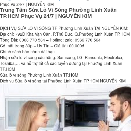
Phục Vụ 24/7 | NGUYỄN KIM
Trung Tâm Sửa Lò Vi Sóng Phường Linh Xuân
TP.HCM Phục Vụ 24/7 | NGUYỄN KIM
DỊCH VỤ SỬA LÒ VI SÓNG TP Phường Linh Xuân TẠI NGUYỄN KIM:
Địa chỉ: 792D Kha Vạn Cân, P.Thủ Đức, Q.Phường Linh Xuân TP.HCM
Tổng Đài: 0966 770 564 – Hotline: zalo: 0966 770 564
Có mặt trong 30p – Uy Tín – Giá từ 160.000đ
Chính sách bảo hành dài hạn
Nhận sửa lò vi sóng các hãng: Samsung, LG, Pansonic, Electrolux,
Toshiba,… và hỗ trợ tất cả các tuyến đường tại Phường Linh Xuân
TP.HCM
Sửa lò vi sóng Phường Linh Xuân TP.HCM
Dịch vụ Sửa lò vi sóng tại Phường Linh Xuân TP.HCM NGUYỄN KIM