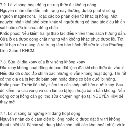
7.2. Lò vi sóng hoạt động nhưng thức ăn không nóng
Nguyên nhân dẫn đến tình trạng này thường do bộ phát vi sóng
(nguồn magnetron). Hoặc các bộ phận điện tử khác bị hỏng. Một
nguyên nhân khá phổ biến khác vì người dùng có thao tác điều khiển
sai hoặc cửa lò chưa đóng chắc.
Khắc phục: Nếu kiểm tra lại thao tác điều khiển theo sách hướng dẫn.
Cửa lò đã được đóng chặt nhưng vẫn không khắc phục được lỗi. Tốt
nhất bạn nên mang lò ra trung tâm bảo hành để sửa lò viba Phường
Linh Xuân TP.HCM.
7.3. Sửa lỗi đĩa xoay của lò vi sóng không xoay
Đĩa xoay không hoạt động do bạn đặt lệch đĩa khi cho thức ăn vào lò.
Nếu đĩa đã được lắp chính xác nhưng lò vẫn không hoạt động. Thì rất
có thể đĩa đã bị kẹt do bám bẩn hoặc động cơ bên dưới bị hỏng.
Khắc phục: Trước tiên hãy kiểm tra các khớp nối bên dưới khay. Sau
đó kiểm tra các vòng và con lăn có bị lệch hoặc bám bẩn không. Nếu
động cơ bị hỏng cần gọi thợ sửa chuyên nghiệp tại NGUYỄN KIM để
thay mới.
7.4. Lò vi sóng tự ngừng khi đang hoạt động
Nguyên nhân do ổ cắm điện bị lỏng hoặc lò được đặt ở vị trí không
thoát nhiệt tốt. Bị các vật dụng khác che mất các khe thoát nhiệt và lò