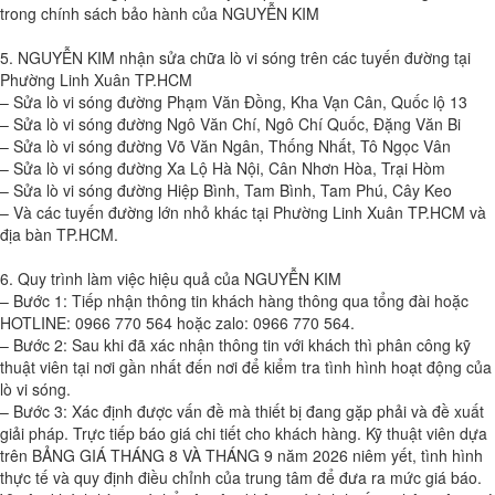
trong chính sách bảo hành của NGUYỄN KIM
5. NGUYỄN KIM nhận sửa chữa lò vi sóng trên các tuyến đường tại
Phường Linh Xuân TP.HCM
– Sửa lò vi sóng đường Phạm Văn Đồng, Kha Vạn Cân, Quốc lộ 13
– Sửa lò vi sóng đường Ngô Văn Chí, Ngô Chí Quốc, Đặng Văn Bi
– Sửa lò vi sóng đường Võ Văn Ngân, Thống Nhất, Tô Ngọc Vân
– Sửa lò vi sóng đường Xa Lộ Hà Nội, Cân Nhơn Hòa, Trại Hòm
– Sửa lò vi sóng đường Hiệp Bình, Tam Bình, Tam Phú, Cây Keo
– Và các tuyến đường lớn nhỏ khác tại Phường Linh Xuân TP.HCM và
địa bàn TP.HCM.
6. Quy trình làm việc hiệu quả của NGUYỄN KIM
– Bước 1: Tiếp nhận thông tin khách hàng thông qua tổng đài hoặc
HOTLINE: 0966 770 564 hoặc zalo: 0966 770 564.
– Bước 2: Sau khi đã xác nhận thông tin với khách thì phân công kỹ
thuật viên tại nơi gần nhất đến nơi để kiểm tra tình hình hoạt động của
lò vi sóng.
– Bước 3: Xác định được vấn đề mà thiết bị đang gặp phải và đề xuất
giải pháp. Trực tiếp báo giá chi tiết cho khách hàng. Kỹ thuật viên dựa
trên BẢNG GIÁ THÁNG 8 VÀ THÁNG 9 năm 2026 niêm yết, tình hình
thực tế và quy định điều chỉnh của trung tâm để đưa ra mức giá báo.