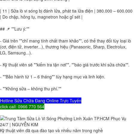
| 11 | Sửa lò vi sóng bị đánh lửa, phát tia lửa điện | 380.000 – 600.000
| Do chập, hỏng tụ, magnetron hoặc gỉ sét |
## 📌 **Lưu ý:**
- Giá trên **chỉ mang tính chất tham khảo**, có thể thay đổi tùy loại lò
(cơ, điện tử, inverter...), thương hiệu (Panasonic, Sharp, Electrolux,
LG, Samsung...).
- Kỹ thuật viên sẽ **kiểm tra tận nơi**, **báo giá trước khi sửa chữa**.
- **Bảo hành từ 1 – 6 tháng** tùy hạng mục và linh kiện.
- **Không sửa – không thu phí.**
Hotline Sửa Chữa Đang Online Trực Tuyến
click call: 0966 770 564
Kỹ thuật viên đã qua đào tạo và nhiều năm trong nghề