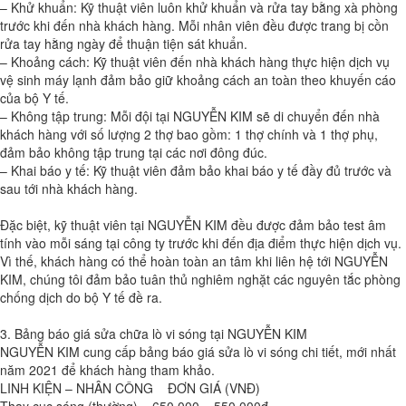
– Khử khuẩn: Kỹ thuật viên luôn khử khuẩn và rửa tay bằng xà phòng
trước khi đến nhà khách hàng. Mỗi nhân viên đều được trang bị cồn
rửa tay hằng ngày để thuận tiện sát khuẩn.
– Khoảng cách: Kỹ thuật viên đến nhà khách hàng thực hiện dịch vụ
vệ sinh máy lạnh đảm bảo giữ khoảng cách an toàn theo khuyến cáo
của bộ Y tế.
– Không tập trung: Mỗi đội tại NGUYỄN KIM sẽ di chuyển đến nhà
khách hàng với số lượng 2 thợ bao gồm: 1 thợ chính và 1 thợ phụ,
đảm bảo không tập trung tại các nơi đông đúc.
– Khai báo y tế: Kỹ thuật viên đảm bảo khai báo y tế đầy đủ trước và
sau tới nhà khách hàng.
Đặc biệt, kỹ thuật viên tại NGUYỄN KIM đều được đảm bảo test âm
tính vào mỗi sáng tại công ty trước khi đến địa điểm thực hiện dịch vụ.
Vì thế, khách hàng có thể hoàn toàn an tâm khi liên hệ tới NGUYỄN
KIM, chúng tôi đảm bảo tuân thủ nghiêm nghặt các nguyên tắc phòng
chống dịch do bộ Y tế đề ra.
3. Bảng báo giá sửa chữa lò vi sóng tại NGUYỄN KIM
NGUYỄN KIM cung cấp bảng báo giá sửa lò vi sóng chi tiết, mới nhất
năm 2021 để khách hàng tham khảo.
LINH KIỆN – NHÂN CÔNG ĐƠN GIÁ (VNĐ)