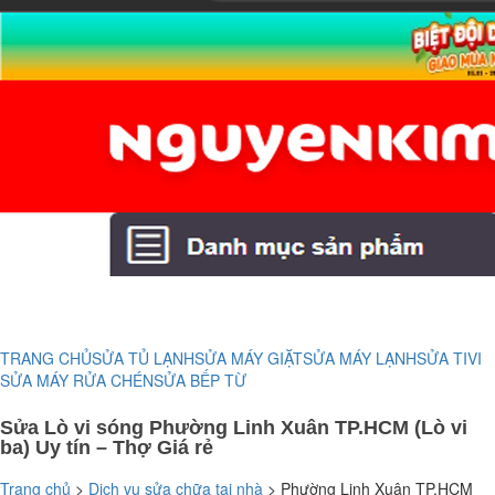
TRANG CHỦ
SỬA TỦ LẠNH
SỬA MÁY GIẶT
SỬA MÁY LẠNH
SỬA TIVI
SỬA MÁY RỬA CHÉN
SỬA BẾP TỪ
Sửa Lò vi sóng Phường Linh Xuân TP.HCM (Lò vi
ba) Uy tín – Thợ Giá rẻ
Trang chủ
>
Dịch vụ sửa chữa tại nhà
>
Phường Linh Xuân TP.HCM