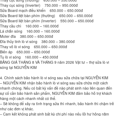
Thay cục sóng (thường) 650.000 – 550.000đ
Thay cục sóng (Inverter) 750.000 – 950.000đ
Sửa Board mạch điều khiển 650.000 – 650.000đ
Sửa Board liệt bàn phím (thường) 650.000 – 650.000đ
Sửa Board liệt bàn phím (Inverter) 550.000 – 650.000đ
Thay cầu chì 160.000 – 160.000đ
Lá chắn sóng 160.000 – 160.000đ
Moter đĩa 380.000 – 650.000đ
Đĩa thủy tinh lò vi sóng 380.000 – 380.000đ
Thay vỏ lò vi sóng 650.000 – 650.000đ
Biến áp 650.000 – 650.000đ
Tụ lò vi sóng 160.000 – 450.000đ
BẢNG GIÁ THÁNG 8 VÀ THÁNG 9 năm 2026 Vật tư – thợ sửa lò vi
sóng tại NGUYỄN KIM
4. Chính sách bảo hành lò vi sóng sau sửa chữa tại NGUYỄN KIM
– NGUYỄN KIM nhận bảo hành lò vi sóng sau sửa chữa một cách
nhanh chóng. Nếu có bất kỳ vấn đề nào phát sinh nào liên quan đến
sự cố cần bảo hành sản phẩm, NGUYỄN KIM đảm bảo hỗ trợ khách
hàng một cách nhanh nhất có thể.
– Sẽ không để xảy ra tình trạng sửa thì nhanh, bảo hành thì chậm trễ
như các đơn vị khác.
– Cam kết không phát sinh bất kỳ chi phí nào nếu lỗi hư hỏng nằm