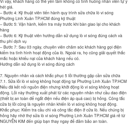
Vì vậy, khách hàng có thể yên tâm không có tình huống nhân viên tự ý
hét giá.
– Bước 4: Kỹ thuật viên tiến hành quy trình sửa chữa lò vi sóng
Phường Linh Xuân TP.HCM đúng kỹ thuật
– Bước 5: Vận hành, kiểm tra máy trước khi bàn giao lại cho khách
hàng
– Bước 6: Kỹ thuật viên hướng dẫn sử dụng lò vi sóng đúng cách và
thu phí dịch vụ
– Bước 7: Sau 03 ngày, chuyên viên chăm sóc khách hàng gọi điện
kiểm tra tình hình hoạt động của lò. Ngoài ra, họ cũng giải quyết thắc
mắc hoặc khiếu nại của khách hàng nếu có.
Hướng dẫn sử dụng lò vi sóng đúng cách
7. Nguyên nhân và cách khắc phục 5 lỗi thường gặp cần sửa chữa
7.1. Sửa lỗi lò vi sóng không hoạt động tại Phường Linh Xuân TP.HCM
Nếu đã kết nối nguồn điện nhưng khởi động lò vi sóng không hoạt
động. Lỗi này thường xuất phát từ các nguyên nhân như cầu dao điện
(thiết bị an toàn để ngắt điện nếu điện áp quá cao) bị hỏng. Công tắc
cửa bị lỗi cũng là nguyên nhân khiến lò vi sóng không hoạt động.
Khắc phục: Kiểm tra cầu chì và công tắc điện ở cửa lò. Nếu chúng bị
hỏng hãy nhờ thợ sửa lò vi sóng Phường Linh Xuân TP.HCM giá rẻ từ
NGUYỄN KIM đến giúp bạn thay ngay để đảm bảo an toàn.