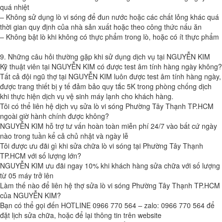
quá nhiệt
– Không sử dụng lò vi sóng để đun nước hoặc các chất lỏng khác quá
thời gian quy định của nhà sản xuất hoặc theo công thức nấu ăn
– Không bật lò khi không có thực phẩm trong lò, hoặc có ít thực phẩm
9. Những câu hỏi thường gặp khi sử dụng dịch vụ tại NGUYỄN KIM
Kỹ thuật viên tại NGUYỄN KIM có được test âm tính hàng ngày không?
Tất cả đội ngũ thợ tại NGUYỄN KIM luôn được test âm tính hàng ngày,
được trang thiết bị y tế đảm bảo quy tắc 5K trong phòng chống dịch
khi thực hiện dịch vụ vệ sinh máy lạnh cho khách hàng.
Tôi có thể liên hệ dịch vụ sửa lò vi sóng Phường Tây Thạnh TP.HCM
ngoài giờ hành chính được không?
NGUYỄN KIM hỗ trợ tư vấn hoàn toàn miễn phí 24/7 vào bất cứ ngày
nào trong tuần kể cả chủ nhật và ngày lễ
Tôi được ưu đãi gì khi sửa chữa lò vi sóng tại Phường Tây Thạnh
TP.HCM với số lượng lớn?
NGUYỄN KIM ưu đãi ngay 10% khi khách hàng sửa chữa với số lượng
từ 05 máy trở lên
Làm thế nào để liên hệ thợ sửa lò vi sóng Phường Tây Thạnh TP.HCM
của NGUYỄN KIM?
Bạn có thể gọi đến HOTLINE 0966 770 564 – zalo: 0966 770 564 để
đặt lịch sửa chữa, hoặc để lại thông tin trên website