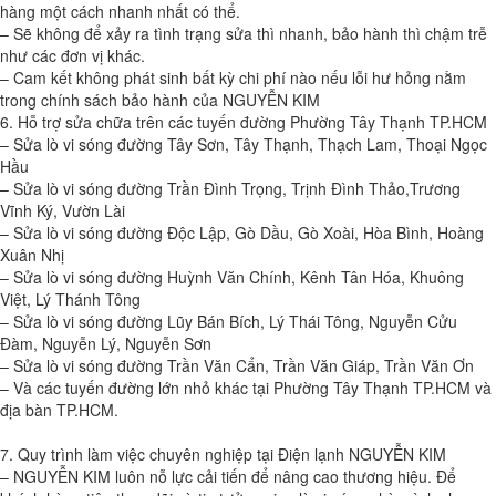
hàng một cách nhanh nhất có thể.
– Sẽ không để xảy ra tình trạng sửa thì nhanh, bảo hành thì chậm trễ
như các đơn vị khác.
– Cam kết không phát sinh bất kỳ chi phí nào nếu lỗi hư hỏng nằm
trong chính sách bảo hành của NGUYỄN KIM
6. Hỗ trợ sửa chữa trên các tuyến đường Phường Tây Thạnh TP.HCM
– Sửa lò vi sóng đường Tây Sơn, Tây Thạnh, Thạch Lam, Thoại Ngọc
Hầu
– Sửa lò vi sóng đường Trần Đình Trọng, Trịnh Đình Thảo,Trương
Vĩnh Ký, Vườn Lài
– Sửa lò vi sóng đường Độc Lập, Gò Dầu, Gò Xoài, Hòa Bình, Hoàng
Xuân Nhị
– Sửa lò vi sóng đường Huỳnh Văn Chính, Kênh Tân Hóa, Khuông
Việt, Lý Thánh Tông
– Sửa lò vi sóng đường Lũy Bán Bích, Lý Thái Tông, Nguyễn Cửu
Đàm, Nguyễn Lý, Nguyễn Sơn
– Sửa lò vi sóng đường Trần Văn Cẩn, Trần Văn Giáp, Trần Văn Ơn
– Và các tuyến đường lớn nhỏ khác tại Phường Tây Thạnh TP.HCM và
địa bàn TP.HCM.
7. Quy trình làm việc chuyên nghiệp tại Điện lạnh NGUYỄN KIM
– NGUYỄN KIM luôn nỗ lực cải tiến để nâng cao thương hiệu. Để