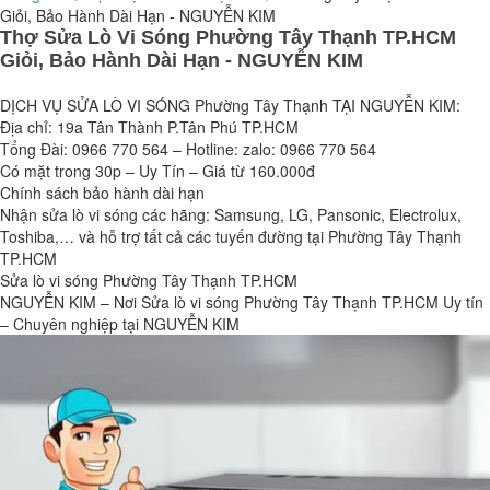
Giỏi, Bảo Hành Dài Hạn - NGUYỄN KIM
Thợ Sửa Lò Vi Sóng Phường Tây Thạnh TP.HCM
Giỏi, Bảo Hành Dài Hạn - NGUYỄN KIM
DỊCH VỤ SỬA LÒ VI SÓNG Phường Tây Thạnh TẠI NGUYỄN KIM:
Địa chỉ: 19a Tân Thành P.Tân Phú TP.HCM
Tổng Đài: 0966 770 564 – Hotline: zalo: 0966 770 564
Có mặt trong 30p – Uy Tín – Giá từ 160.000đ
Chính sách bảo hành dài hạn
Nhận sửa lò vi sóng các hãng: Samsung, LG, Pansonic, Electrolux,
Toshiba,… và hỗ trợ tất cả các tuyến đường tại Phường Tây Thạnh
TP.HCM
Sửa lò vi sóng Phường Tây Thạnh TP.HCM
NGUYỄN KIM – Nơi Sửa lò vi sóng Phường Tây Thạnh TP.HCM Uy tín
– Chuyên nghiệp tại NGUYỄN KIM