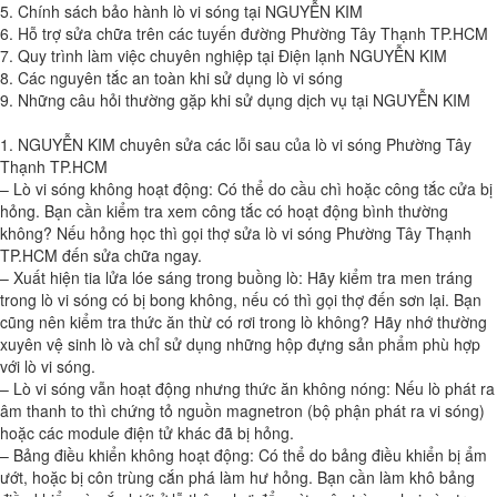
5. Chính sách bảo hành lò vi sóng tại NGUYỄN KIM
6. Hỗ trợ sửa chữa trên các tuyến đường Phường Tây Thạnh TP.HCM
7. Quy trình làm việc chuyên nghiệp tại Điện lạnh NGUYỄN KIM
8. Các nguyên tắc an toàn khi sử dụng lò vi sóng
9. Những câu hỏi thường gặp khi sử dụng dịch vụ tại NGUYỄN KIM
1. NGUYỄN KIM chuyên sửa các lỗi sau của lò vi sóng Phường Tây
Thạnh TP.HCM
– Lò vi sóng không hoạt động: Có thể do cầu chì hoặc công tắc cửa bị
hỏng. Bạn cần kiểm tra xem công tắc có hoạt động bình thường
không? Nếu hỏng học thì gọi thợ sửa lò vi sóng Phường Tây Thạnh
TP.HCM đến sửa chữa ngay.
– Xuất hiện tia lửa lóe sáng trong buồng lò: Hãy kiểm tra men tráng
trong lò vi sóng có bị bong không, nếu có thì gọi thợ đến sơn lại. Bạn
cũng nên kiểm tra thức ăn thừ có rơi trong lò không? Hãy nhớ thường
xuyên vệ sinh lò và chỉ sử dụng những hộp đựng sản phẩm phù hợp
với lò vi sóng.
– Lò vi sóng vẫn hoạt động nhưng thức ăn không nóng: Nếu lò phát ra
âm thanh to thì chứng tỏ nguồn magnetron (bộ phận phát ra vi sóng)
hoặc các module điện tử khác đã bị hỏng.
– Bảng điều khiển không hoạt động: Có thể do bảng điều khiển bị ẩm
ướt, hoặc bị côn trùng cắn phá làm hư hỏng. Bạn cần làm khô bảng