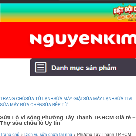
TRANG CHỦ
SỬA TỦ LẠNH
SỬA MÁY GIẶT
SỬA MÁY LẠNH
SỬA TIVI
SỬA MÁY RỬA CHÉN
SỬA BẾP TỪ
Sửa Lò Vi sóng Phường Tây Thạnh TP.HCM Giá rẻ –
Thợ sửa chữa lò Uy tín
Trang chủ
>
Dịch vụ sửa chữa tại nhà
>
Phường Tây Thạnh TP.HCM