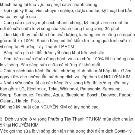
khách hàng tại khu vực này một cách nhanh chóng.
– Đội ngũ kỹ thuật viên chuyên nghiệp, được đào tạo kỹ thuật bài bản
và có tay nghề cao
– Cung cấp dịch vụ một cách nhanh chóng, kỹ thuật viên có mặt tận
nơi để sửa chữa lò vi sóng của khách hàng trong vòng 30 phút.
– Linh kiện thay thế đảm bảo chất lượng, là hàng chính hãng có nguồn
gốc xuất xứ 100%. Khách hàng có thể kiểm tra trong quá trình sửa lò
vi sóng tại Phường Tây Thạnh TP.HCM.
– Bảng báo giá chi tiết được yết công khai trên website
– Đảm bảo chuẩn đoán đúng bệnh và sửa chữa 100% lỗi hư hỏng của
lò vi sóng. Sẵn sàng sửa chữa cả những lỗi khó nhất.
– Chính sách bảo hành lâu dài, chương trình hậu mãi hấp dẫn. Giảm
ngay 10% cho những lần sử dụng dịch vụ tiếp theo tại NGUYỄN KIM.
– Nhận sửa chữa tất cả các hãng lò vi sóng trên thị trường hiện nay
bao gồm: LG, Electrolux, Teka, Whirlpool, Panasonic, Samsung,
Sharp, Sunhouse, Toshiba, Aqua, Bluestone, Bosch, Daewoo, Fagor,
Galanz, Hafele, Pico,…
Đội ngũ kỹ thuật của NGUYỄN KIM có tay nghề cao
3. Dịch vụ sửa lò vi sóng Phường Tây Thạnh TP.HCM mùa dịch chuẩn
5K tại NGUYỄN KIM
Việc gọi thợ sửa lò vì sóng đến tận nhà trong thời điểm dịch Covid-19