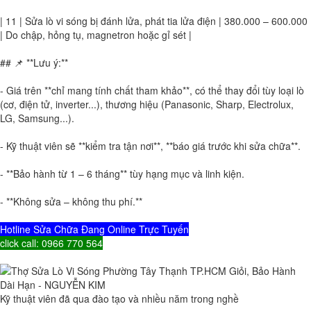
| 11 | Sửa lò vi sóng bị đánh lửa, phát tia lửa điện | 380.000 – 600.000
| Do chập, hỏng tụ, magnetron hoặc gỉ sét |
## 📌 **Lưu ý:**
- Giá trên **chỉ mang tính chất tham khảo**, có thể thay đổi tùy loại lò
(cơ, điện tử, inverter...), thương hiệu (Panasonic, Sharp, Electrolux,
LG, Samsung...).
- Kỹ thuật viên sẽ **kiểm tra tận nơi**, **báo giá trước khi sửa chữa**.
- **Bảo hành từ 1 – 6 tháng** tùy hạng mục và linh kiện.
- **Không sửa – không thu phí.**
Hotline Sửa Chữa Đang Online Trực Tuyến
click call: 0966 770 564
Kỹ thuật viên đã qua đào tạo và nhiều năm trong nghề