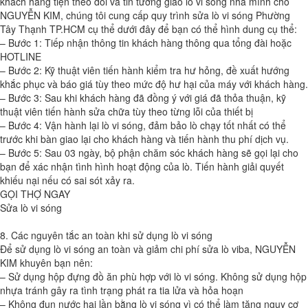
khách hàng tiện theo dõi và tin tưởng giao lò vi sóng nhà mình cho
NGUYỄN KIM, chúng tôi cung cấp quy trình sửa lò vi sóng Phường
Tây Thạnh TP.HCM cụ thể dưới đây để bạn có thể hình dung cụ thể:
– Bước 1: Tiếp nhận thông tin khách hàng thông qua tổng đài hoặc
HOTLINE
– Bước 2: Kỹ thuật viên tiến hành kiểm tra hư hỏng, đề xuất hướng
khắc phục và báo giá tùy theo mức độ hư hại của máy với khách hàng.
– Bước 3: Sau khi khách hàng đã đồng ý với giá đã thỏa thuận, kỹ
thuật viên tiến hành sửa chữa tùy theo từng lỗi của thiết bị
– Bước 4: Vận hành lại lò vi sóng, đảm bảo lò chạy tốt nhất có thể
trước khi bàn giao lại cho khách hàng và tiến hành thu phí dịch vụ.
– Bước 5: Sau 03 ngày, bộ phận chăm sóc khách hàng sẽ gọi lại cho
bạn để xác nhận tình hình hoạt động của lò. Tiến hành giải quyết
khiếu nại nếu có sai sót xảy ra.
GỌI THỢ NGAY
Sửa lò vi sóng
8. Các nguyên tắc an toàn khi sử dụng lò vi sóng
Để sử dụng lò vi sóng an toàn và giảm chi phí sửa lò viba, NGUYỄN
KIM khuyên bạn nên:
– Sử dụng hộp đựng đồ ăn phù hợp với lò vi sóng. Không sử dụng hộp
nhựa tránh gây ra tình trạng phát ra tia lửa và hỏa hoạn
– Không đun nước hai lần bằng lò vi sóng vì có thể làm tăng nguy cơ