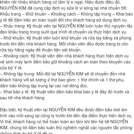
khiến rất nhiều khách hàng có tâm lý e ngại. Hiểu được điều đó,
NGUYỄN KIM đã cung cấp dịch vụ sửa lò vi sóng tại nhà chuẩn 5K:
Khẩu trang – Khử khuẩn – Khoảng cách – Không tập trung – Khai báo
y tế để đảm bảo an toàn tuyệt đối cho khách hàng sử dụng dịch vụ:
– Khẩu trang: Kỹ thuật viên tại NGUYỄN KIM luôn tuân thủ nguyên tắc
đeo khẩu trang trong suốt quá trình di chuyển và thực hiện dịch vụ.
– Khử khuẩn: Kỹ thuật viên luôn khử khuẩn và rửa tay bằng xà phòng
trước khi đến nhà khách hàng. Mỗi nhân viên đều được trang bị cồn
rửa tay hằng ngày để thuận tiện sát khuẩn.
– Khoảng cách: Kỹ thuật viên đến nhà khách hàng thực hiện dịch vụ
vệ sinh máy lạnh đảm bảo giữ khoảng cách an toàn theo khuyến cáo
của bộ Y tế.
– Không tập trung: Mỗi đội tại NGUYỄN KIM sẽ di chuyển đến nhà
khách hàng với số lượng 2 thợ bao gồm: 1 thợ chính và 1 thợ phụ,
đảm bảo không tập trung tại các nơi đông đúc.
– Khai báo y tế: Kỹ thuật viên đảm bảo khai báo y tế đầy đủ trước và
sau tới nhà khách hàng.
Đặc biệt, kỹ thuật viên tại NGUYỄN KIM đều được đảm bảo test âm
tính vào mỗi sáng tại công ty trước khi đến địa điểm thực hiện dịch vụ.
Vì thế, khách hàng có thể hoàn toàn an tâm khi liên hệ tới NGUYỄN
KIM, chúng tôi đảm bảo tuân thủ nghiêm nghặt các nguyên tắc phòng
chống dịch do bộ Y tế đề ra.