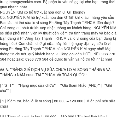
trungtamnguyenkim.com. Bộ phận tư vấn sẽ gọi lại cho bạn trong thời
gian nhanh nhất
NGUYỄN KIM có hỗ trợ xuất hóa đơn GTGT không?
Có. NGUYỄN KIM hỗ trợ xuất hóa đơn GTGT khi khách hàng yêu cầu
Bao lâu thì thợ sửa lò vi sóng Phường Tây Thạnh TP.HCM đến được?
Chỉ trong 30 phút từ khi tiếp nhận thông tin khách hàng, NGUYỄN KIM
sẽ điều phối nhân viên kỹ thuật đến kiểm tra tình trạng máy và báo giá
Bạn đang ở Phường Tây Thạnh TP.HCM và lò vi sóng của bạn đang bị
hỏng hóc? Còn chần chừ gì nữa, hãy liên hệ ngay dịch vụ sửa lò vi
sóng Phường Tây Thạnh TP.HCM của NGUYỄN KIM ngay nhé! Mọi
thông tin chi tiết, quý khách hàng vui lòng gọi đến HOTLINE 0966 770
564 hoặc zalo: 0966 770 564 để được tư vấn và hỗ trợ tốt nhất nhé!
## 🔧 **BẢNG GIÁ DỊCH VỤ SỬA CHỮA LÒ VI SÓNG THÁNG 8 VÀ
THÁNG 9 NĂM 2026 TẠI TP.HCM VÀ TOÀN QUỐC**
| **STT** | **Hạng mục sửa chữa** | **Giá tham khảo (VNĐ)** | **Ghi
chú** |
| 1 | Kiểm tra, báo lỗi lò vi sóng | 80.000 – 120.000 | Miễn phí nếu sửa
chữa |
| 2 | Thay cầu chì, tụ lọc | 160.000 – 380.000 | Tùy loại linh kiện |