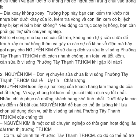
điều khiển và gắn lưới ở lỗ thông hơi để ngừa côn trùng chui vào trong
lò.
– Đĩa xoay không xoay: Trường hợp này bạn cần kiểm tra khớp nối
nhựa bên dưới khay của lò, kiểm tra vòng và con lăn xem có bị lệch
hay bị kẹt vì bám bẩn không? Nếu động cô trục xoay bị hỏng, bạn cần
phải gọi thợ sửa chuyên nghiệp.
Khi lò vi sóng nhà bạn có các lỗi trên, không nên tự ý sửa chữa để
tránh xảy ra hư hỏng thêm và gây ra các sự cố khác về điện mà hãy
gọi ngay cho NGUYỄN KIM để sử dụng dịch vụ sửa lò vi sóng Phường
Tây Thạnh TP.HCM một cách nhanh chóng, an toàn và tiết kiệm.
cần sửa lò vi sóng Phường Tây Thạnh TP.HCM khi gặp lỗi nào?
2. NGUYỄN KIM – Đơn vị chuyên sửa chữa lò vi sóng Phường Tây
Thạnh TP.HCM Giá rẻ – Uy tín – Chất lượng
NGUYỄN KIM luôn lấy sự hài lòng của khách hàng làm thang đo của
chất lượng. Vì vậy, chúng tôi luôn nổ lực cải thiện dịch vụ tốt nhất.
Nhằm chinh phục cả những khách hàng khó tính nhất. Dưới đây là các
ưu điểm nổi bật của NGUYỄN KIM để bạn có thể tin tưởng khi lựa
chọn sử dụng dịch vụ sử lò vi sóng tại nhà Phường Tây Thạnh
TP.HCM của chúng tôi
– NGUYỄN KIM là một cơ sở chuyên nghiệp có thời gian hoạt động lâu
dài trên thị trường TP.HCM
– Có trụ sở chính tại Phường Tây Thạnh TP.HCM, do đó có thể hỗ trợ