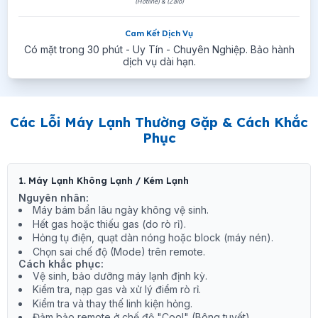
(Hotline) & (Zalo)
Cam Kết Dịch Vụ
Có mặt trong 30 phút - Uy Tín - Chuyên Nghiệp. Bảo hành
dịch vụ dài hạn.
Các Lỗi Máy Lạnh Thường Gặp & Cách Khắc
Phục
1. Máy Lạnh Không Lạnh / Kém Lạnh
Nguyên nhân:
Máy bám bẩn lâu ngày không vệ sinh.
Hết gas hoặc thiếu gas (do rò rỉ).
Hỏng tụ điện, quạt dàn nóng hoặc block (máy nén).
Chọn sai chế độ (Mode) trên remote.
Cách khắc phục:
Vệ sinh, bảo dưỡng máy lạnh định kỳ.
Kiểm tra, nạp gas và xử lý điểm rò rỉ.
Kiểm tra và thay thế linh kiện hỏng.
Đảm bảo remote ở chế độ "Cool" (Bông tuyết).