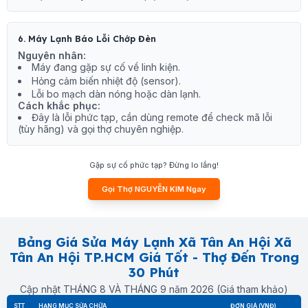
6. Máy Lạnh Báo Lỗi Chớp Đèn
Nguyên nhân:
Máy đang gặp sự cố về linh kiện.
Hỏng cảm biến nhiệt độ (sensor).
Lỗi bo mạch dàn nóng hoặc dàn lạnh.
Cách khắc phục:
Đây là lỗi phức tạp, cần dùng remote để check mã lỗi
(tùy hãng) và gọi thợ chuyên nghiệp.
Gặp sự cố phức tạp? Đừng lo lắng!
Gọi Thợ NGUYỄN KIM Ngay
Bảng Giá Sửa Máy Lạnh Xã Tân An Hội Xã
Tân An Hội TP.HCM Giá Tốt - Thợ Đến Trong
30 Phút
Cập nhật THÁNG 8 VÀ THÁNG 9 năm 2026 (Giá tham khảo)
STT
HẠNG MỤC SỬA CHỮA
ĐƠN GIÁ (VNĐ)