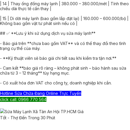
| 14 | Thay ống đồng máy lạnh | 380.000 – 380.000/mét | Tính theo
chiều dài thực tế cần thay |
| 15 | Di dời máy lạnh (bao gồm lắp đặt lại) | 160.000 – 600.000/bộ |
Không bao gồm vật tư phát sinh nếu có |
## ✅ **Lưu ý khi sử dụng dịch vụ sửa máy lạnh**
- Báo giá trên **chưa bao gồm VAT** và có thể thay đổi theo tình
trạng cụ thể của máy.
- **Kỹ thuật viên sẽ báo giá chi tiết sau khi kiểm tra tận nơi.**
- Cam kết **báo giá rõ ràng – không phát sinh – bảo hành sau sửa
chữa từ 3 – 12 tháng** tùy hạng mục.
- Có xuất hóa đơn VAT cho công ty, doanh nghiệp khi cần.
Hotline Sửa Chữa Đang Online Trực Tuyến
click call: 0966 770 564