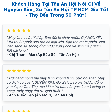
Khách Hàng Tại Tân An Hội Nói Gì Về
Nguyễn Kim_Xã Tân An Hội TP.HCM Giá Tốt
- Thợ Đến Trong 30 Phút?
"Máy lạnh nhà tôi ở ấp Bàu Sỏi bị chảy nước. Gọi NGUYỄN
KIM thì 30 phút sau thợ có mặt liền. Bạn thợ rất lễ phép, làm
việc sạch sẽ, thông ống nước xong còn vệ sinh máy giùm.
Rất hài lòng."
- Chị Thanh Mai (Ấp Bàu Sỏi, Tân An Hội)
"Trời nắng nóng mà máy lạnh không lạnh, bực bội thật. May
có dịch vụ của NGUYỄN KIM. Gọi Zalo báo giá trước, đồng
ý mới qua làm. Thợ qua kiểm tra báo hết gas. Làm 1 loáng là
xong, máy chạy êm ru, lạnh buốt."
- Anh Quốc Bảo (Ấp Mới 1, Tân An Hội)