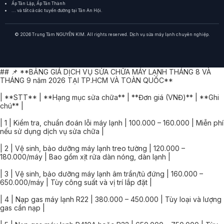
Ấp Tân Lập, Ấp Tân Thành
... và tất cả các tuyến đường tại Tân An Hội.
© 2026 Trung Tâm NGUYỄN KIM. All rights reserved. Dịch vụ sửa máy lạnh chuyên nghiệp.
## 📌 **BẢNG GIÁ DỊCH VỤ SỬA CHỮA MÁY LẠNH THÁNG 8 VÀ
THÁNG 9 năm 2026 TẠI TP.HCM VÀ TOÀN QUỐC**
| **STT** | **Hạng mục sửa chữa** | **Đơn giá (VNĐ)** | **Ghi
chú** |
| 1 | Kiểm tra, chuẩn đoán lỗi máy lạnh | 100.000 – 160.000 | Miễn phí
nếu sử dụng dịch vụ sửa chữa |
| 2 | Vệ sinh, bảo dưỡng máy lạnh treo tường | 120.000 –
180.000/máy | Bao gồm xịt rửa dàn nóng, dàn lạnh |
| 3 | Vệ sinh, bảo dưỡng máy lạnh âm trần/tủ đứng | 160.000 –
650.000/máy | Tùy công suất và vị trí lắp đặt |
| 4 | Nạp gas máy lạnh R22 | 380.000 – 450.000 | Tùy loại và lượng
gas cần nạp |