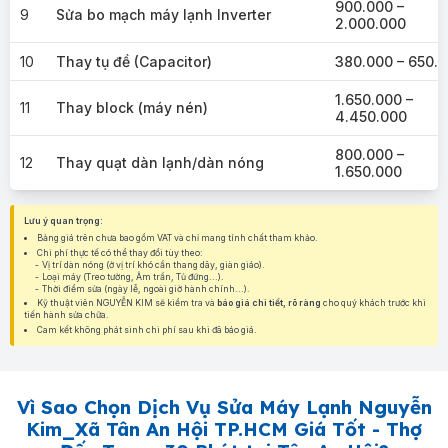
900.000 –
9
Sửa bo mạch máy lạnh Inverter
2.000.000
10
Thay tụ đề (Capacitor)
380.000 – 650.
1.650.000 –
11
Thay block (máy nén)
4.450.000
800.000 –
12
Thay quạt dàn lạnh/dàn nóng
1.650.000
Lưu ý quan trọng:
Bảng giá trên chưa bao gồm VAT và chỉ mang tính chất tham khảo.
Chi phí thực tế có thể thay đổi tùy theo:
Vị trí dàn nóng (ở vị trí khó cần thang dây, giàn giáo).
Loại máy (Treo tường, Âm trần, Tủ đứng...).
Thời điểm sửa (ngày lễ, ngoài giờ hành chính...).
Kỹ thuật viên NGUYỄN KIM sẽ kiểm tra và
báo giá chi tiết, rõ ràng
cho quý khách trước khi
tiến hành sửa chữa.
Cam kết không phát sinh chi phí sau khi đã báo giá.
Vì Sao Chọn Dịch Vụ Sửa Máy Lạnh Nguyễn
Kim_Xã Tân An Hội TP.HCM Giá Tốt - Thợ