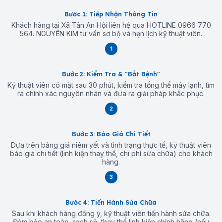
Bước 1: Tiếp Nhận Thông Tin
Khách hàng tại Xã Tân An Hội liên hệ qua HOTLINE 0966 770
564. NGUYỄN KIM tư vấn sơ bộ và hẹn lịch kỹ thuật viên.
1
Bước 2: Kiểm Tra & "Bắt Bệnh"
Kỹ thuật viên có mặt sau 30 phút, kiểm tra tổng thể máy lạnh, tìm
ra chính xác nguyên nhân và đưa ra giải pháp khắc phục.
2
Bước 3: Báo Giá Chi Tiết
Dựa trên bảng giá niêm yết và tình trạng thực tế, kỹ thuật viên
báo giá chi tiết (linh kiện thay thế, chi phí sửa chữa) cho khách
hàng.
3
Bước 4: Tiến Hành Sửa Chữa
Sau khi khách hàng đồng ý, kỹ thuật viên tiến hành sửa chữa.
Đảm bảo an toàn, sạch sẽ, thay thế linh kiện chính hãng (nếu