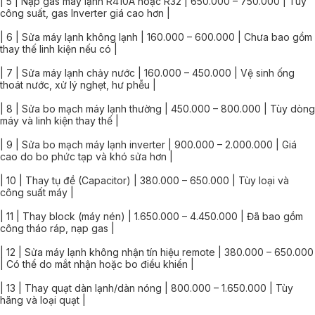
| 5 | Nạp gas máy lạnh R410A hoặc R32 | 650.000 – 750.000 | Tùy
công suất, gas Inverter giá cao hơn |
| 6 | Sửa máy lạnh không lạnh | 160.000 – 600.000 | Chưa bao gồm
thay thế linh kiện nếu có |
| 7 | Sửa máy lạnh chảy nước | 160.000 – 450.000 | Vệ sinh ống
thoát nước, xử lý nghẹt, hư phễu |
| 8 | Sửa bo mạch máy lạnh thường | 450.000 – 800.000 | Tùy dòng
máy và linh kiện thay thế |
| 9 | Sửa bo mạch máy lạnh inverter | 900.000 – 2.000.000 | Giá
cao do bo phức tạp và khó sửa hơn |
| 10 | Thay tụ đề (Capacitor) | 380.000 – 650.000 | Tùy loại và
công suất máy |
| 11 | Thay block (máy nén) | 1.650.000 – 4.450.000 | Đã bao gồm
công tháo ráp, nạp gas |
| 12 | Sửa máy lạnh không nhận tín hiệu remote | 380.000 – 650.000
| Có thể do mắt nhận hoặc bo điều khiển |
| 13 | Thay quạt dàn lạnh/dàn nóng | 800.000 – 1.650.000 | Tùy
hãng và loại quạt |