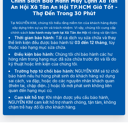
Chính Sách Bảo Hành Máy Lạnh Xã Tân
An Hội Xã Tân An Hội TP.HCM Giá Tốt -
Thợ Đến Trong 30 Phút
Tại NGUYỄN KIM, chúng tôi hiểu rằng niềm tin của khách hàng được
xây dựng trên sự uy tín và trách nhiệm. Vì vậy, chúng tôi cung cấp
chính sách
bảo hành máy lạnh tại Xã Tân An Hội
rõ ràng và tận tâm.
Thời gian bảo hành:
Tất cả dịch vụ sửa chữa và thay
thế linh kiện đều được bảo hành từ
03 đến 12 tháng
, tùy
thuộc vào hạng mục sửa chữa.
Điều kiện bảo hành:
Chúng tôi chỉ bảo hành các hư
hỏng nằm trong hạng mục đã sửa chữa trước đó và lỗi do
kỹ thuật hoặc linh kiện của chúng tôi.
Trường hợp từ chối bảo hành:
NGUYỄN KIM sẽ từ chối
bảo hành nếu hư hỏng phát sinh do khách hàng sử dụng
sai cách, va đập, hoặc do các nguyên nhân khách quan
(thiên tai, chập điện...) hoặc lỗi mới phát sinh không liên
quan đến hạng mục cũ.
Cam kết hỗ trợ:
Khi nhận được yêu cầu bảo hành,
NGUYỄN KIM cam kết hỗ trợ nhanh chóng, tận tâm, không
chậm trễ hay đổ lỗi cho khách hàng.