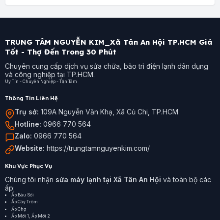
TRUNG TÂM NGUYỄN KIM_Xã Tân An Hội TP.HCM Giá
Tốt - Thợ Đến Trong 30 Phút
Chuyên cung cấp dịch vụ sửa chữa, bảo trì điện lạnh dân dụng
và công nghiệp tại TP.HCM.
Uy Tín - Chuyên Nghiệp - Tận Tâm
Thông Tin Liên Hệ
Trụ sở:
109A Nguyễn Văn Khạ, Xã Củ Chi, TP.HCM
Hotline:
0966 770 564
Zalo:
0966 770 564
Website:
https://trungtamnguyenkim.com/
Khu Vực Phục Vụ
Chúng tôi nhận
sửa máy lạnh tại Xã Tân An Hội
và toàn bộ các
ấp:
Ấp Bàu Sỏi
Ấp Cây Trôm
Ấp Chợ
Ấp Mới 1, Ấp Mới 2