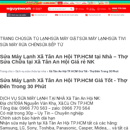
TRANG CHỦ
SỬA TỦ LẠNH
SỬA MÁY GIẶT
SỬA MÁY LẠNH
SỬA TIVI
SỬA MÁY RỬA CHÉN
SỬA BẾP TỪ
Sửa Máy Lạnh Xã Tân An Hội TP.HCM tại Nhà – Thợ
Sửa Chữa tại Xã Tân An Hội Giá rẻ NK
Trang chủ
>
Dịch vụ sửa chữa tại nhà
>
Xã Tân An Hội TP.HCM Giá Tốt - Thợ Đến Trong 30 Phút
Sửa Máy Lạnh Xã Tân An Hội TP.HCM Giá Tốt - Thợ
Đến Trong 30 Phút
DỊCH VỤ SỬA MÁY LẠNH TẠI NHÀ Xã Tân An Hội NK:
Địa chỉ:109A Nguyễn Văn Khạ, Xã.Củ Chi TP.HCM
Tổng Đài: 0966 770 563 – zalo: 0966 770 564
Có mặt trong 30p – Uy Tín – Chuyên nghiệp
Chính sách bảo hành dài hạn
Nhận sửa máy lạnh tại Xã Tân An Hội TP.HCM tất cả các hãng:
Samsung, LG, Sony, Toshiba, Panasonic, Casper, Midea,… và tất cả