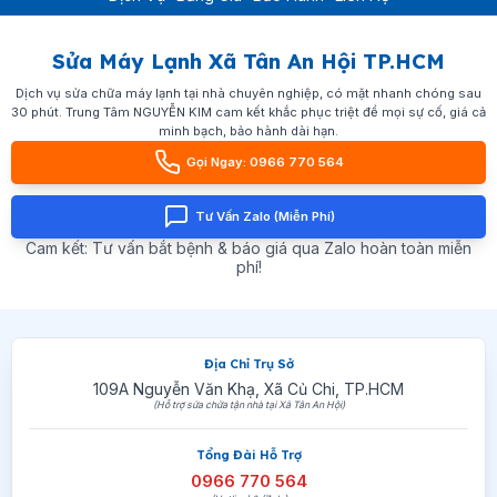
Sửa Máy Lạnh Xã Tân An Hội TP.HCM
Dịch vụ sửa chữa máy lạnh tại nhà chuyên nghiệp, có mặt nhanh chóng sau
30 phút. Trung Tâm NGUYỄN KIM cam kết khắc phục triệt để mọi sự cố, giá cả
minh bạch, bảo hành dài hạn.
Gọi Ngay: 0966 770 564
Tư Vấn Zalo (Miễn Phí)
Cam kết: Tư vấn bắt bệnh & báo giá qua Zalo hoàn toàn miễn
phí!
Địa Chỉ Trụ Sở
109A Nguyễn Văn Khạ, Xã Củ Chi, TP.HCM
(Hỗ trợ sửa chữa tận nhà tại Xã Tân An Hội)
Tổng Đài Hỗ Trợ
0966 770 564