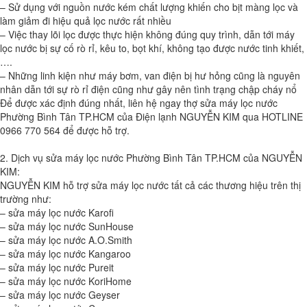
– Sử dụng với nguồn nước kém chất lượng khiến cho bịt màng lọc và
làm giảm đi hiệu quả lọc nước rất nhiều
– Việc thay lõi lọc được thực hiện không đúng quy trình, dẫn tới máy
lọc nước bị sự cố rò rỉ, kêu to, bọt khí, không tạo được nước tinh khiết,
….
– Những linh kiện như máy bơm, van điện bị hư hỏng cũng là nguyên
nhân dẫn tới sự rò rỉ điện cũng như gây nên tình trạng chập cháy nổ
Để được xác định đúng nhất, liên hệ ngay thợ sửa máy lọc nước
Phường Bình Tân TP.HCM của Điện lạnh NGUYỄN KIM qua HOTLINE
0966 770 564 để được hỗ trợ.
2. Dịch vụ sửa máy lọc nước Phường Bình Tân TP.HCM của NGUYỄN
KIM:
NGUYỄN KIM hỗ trợ sửa máy lọc nước tất cả các thương hiệu trên thị
trường như:
– sửa máy lọc nước Karofi
– sửa máy lọc nước SunHouse
– sửa máy lọc nước A.O.Smith
– sửa máy lọc nước Kangaroo
– sửa máy lọc nước Pureit
– sửa máy lọc nước KoriHome
– sửa máy lọc nước Geyser