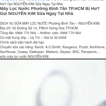
Hư? Gọi NGUYỄN KIM Sửa Ngay Tại Nhà
Máy Lọc Nước Phường Bình Tân TP.HCM Bị Hư?
Gọi NGUYỄN KIM Sửa Ngay Tại Nhà
DỊCH VỤ SỬA MÁY LỌC NƯỚC Phường Bình Tân – NGUYỄN KIM:
Địa chỉ: 52 Đường Số 10, P.Bình Hưng Hòa TP.HCM
Tổng đài: 0966 770 564 – Hotline: zalo: 0966 770 564
Có mặt trong 30p – Uy Tín – Giá từ 30.000đ
Chính sách bảo hành dài hạn
Chuyên sửa các hãng: Karofi, A.O.Smith, Kangaroo, Pureit, KoriHome,
SunHouse, Coway, Daikiosan, Makano, Geyser, SHC, Panasonic,…
sửa máy lọc nước NGUYỄN KIM