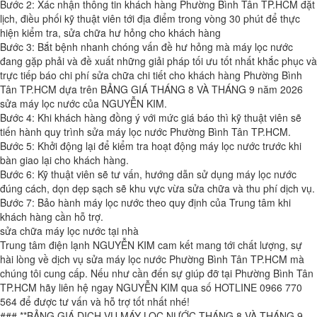
Bước 2: Xác nhận thông tin khách hàng Phường Bình Tân TP.HCM đặt
lịch, điều phối kỹ thuật viên tới địa điểm trong vòng 30 phút để thực
hiện kiểm tra, sửa chữa hư hỏng cho khách hàng
Bước 3: Bắt bệnh nhanh chóng vấn đề hư hỏng mà máy lọc nước
đang gặp phải và đề xuất những giải pháp tối ưu tốt nhất khắc phục và
trực tiếp báo chi phí sửa chữa chi tiết cho khách hàng Phường Bình
Tân TP.HCM dựa trên BẢNG GIÁ THÁNG 8 VÀ THÁNG 9 năm 2026
sửa máy lọc nước của NGUYỄN KIM.
Bước 4: Khi khách hàng đồng ý với mức giá báo thì kỹ thuật viên sẽ
tiến hành quy trình sửa máy lọc nước Phường Bình Tân TP.HCM.
Bước 5: Khởi động lại để kiểm tra hoạt động máy lọc nước trước khi
bàn giao lại cho khách hàng.
Bước 6: Kỹ thuật viên sẽ tư vấn, hướng dẫn sử dụng máy lọc nước
đúng cách, dọn dẹp sạch sẽ khu vực vừa sửa chữa và thu phí dịch vụ.
Bước 7: Bảo hành máy lọc nước theo quy định của Trung tâm khi
khách hàng cần hỗ trợ.
sửa chữa máy lọc nước tại nhà
Trung tâm điện lạnh NGUYỄN KIM cam kết mang tới chất lượng, sự
hài lòng về dịch vụ sửa máy lọc nước Phường Bình Tân TP.HCM mà
chúng tôi cung cấp. Nếu như cần đến sự giúp đỡ tại Phường Bình Tân
TP.HCM hãy liên hệ ngay NGUYỄN KIM qua số HOTLINE 0966 770
564 để được tư vấn và hỗ trợ tốt nhất nhé!
### **BẢNG GIÁ DỊCH VỤ MÁY LỌC NƯỚC THÁNG 8 VÀ THÁNG 9