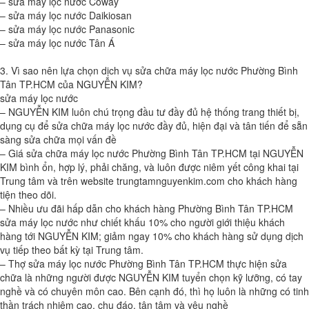
– sửa máy lọc nước Coway
– sửa máy lọc nước Daikiosan
– sửa máy lọc nước Panasonic
– sửa máy lọc nước Tân Á
3. Vì sao nên lựa chọn dịch vụ sửa chữa máy lọc nước Phường Bình
Tân TP.HCM của NGUYỄN KIM?
sửa máy lọc nước
– NGUYỄN KIM luôn chú trọng đầu tư đầy đủ hệ thống trang thiết bị,
dụng cụ để sửa chữa máy lọc nước đầy đủ, hiện đại và tân tiến để sẵn
sàng sửa chữa mọi vấn đề
– Giá sửa chữa máy lọc nước Phường Bình Tân TP.HCM tại NGUYỄN
KIM bình ổn, hợp lý, phải chăng, và luôn được niêm yết công khai tại
Trung tâm và trên website trungtamnguyenkim.com cho khách hàng
tiện theo dõi.
– Nhiều ưu đãi hấp dẫn cho khách hàng Phường Bình Tân TP.HCM
sửa máy lọc nước như chiết khấu 10% cho người giới thiệu khách
hàng tới NGUYỄN KIM; giảm ngay 10% cho khách hàng sử dụng dịch
vụ tiếp theo bất kỳ tại Trung tâm.
– Thợ sửa máy lọc nước Phường Bình Tân TP.HCM thực hiện sửa
chữa là những người được NGUYỄN KIM tuyển chọn kỹ lưỡng, có tay
nghề và có chuyên môn cao. Bên cạnh đó, thì họ luôn là những có tinh
thần trách nhiệm cao, chu đáo, tận tâm và yêu nghề