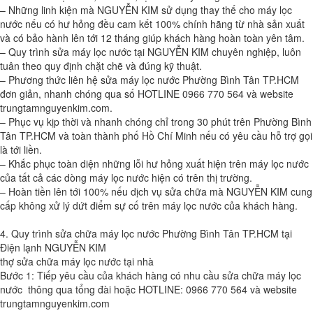
– Những linh kiện mà NGUYỄN KIM sử dụng thay thế cho máy lọc
nước nếu có hư hỏng đều cam kết 100% chính hãng từ nhà sản xuất
và có bảo hành lên tới 12 tháng giúp khách hàng hoàn toàn yên tâm.
– Quy trình sửa máy lọc nước tại NGUYỄN KIM chuyên nghiệp, luôn
tuân theo quy định chặt chẽ và đúng kỹ thuật.
– Phương thức liên hệ sửa máy lọc nước Phường Bình Tân TP.HCM
đơn giản, nhanh chóng qua số HOTLINE 0966 770 564 và website
trungtamnguyenkim.com.
– Phục vụ kịp thời và nhanh chóng chỉ trong 30 phút trên Phường Bình
Tân TP.HCM và toàn thành phố Hồ Chí Minh nếu có yêu cầu hỗ trợ gọi
là tới liền.
– Khắc phục toàn diện những lỗi hư hỏng xuất hiện trên máy lọc nước
của tất cả các dòng máy lọc nước hiện có trên thị trường.
– Hoàn tiền lên tới 100% nếu dịch vụ sửa chữa mà NGUYỄN KIM cung
cấp không xử lý dứt điểm sự cố trên máy lọc nước của khách hàng.
4. Quy trình sửa chữa máy lọc nước Phường Bình Tân TP.HCM tại
Điện lạnh NGUYỄN KIM
thợ sửa chữa máy lọc nước tại nhà
Bước 1: Tiếp yêu cầu của khách hàng có nhu cầu sửa chữa máy lọc
nước thông qua tổng đài hoặc HOTLINE: 0966 770 564 và website
trungtamnguyenkim.com