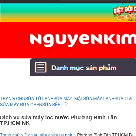
TRANG CHỦ
SỬA TỦ LẠNH
SỬA MÁY GIẶT
SỬA MÁY LẠNH
SỬA TIVI
SỬA MÁY RỬA CHÉN
SỬA BẾP TỪ
Dịch vụ sửa máy lọc nước Phường Bình Tân
TP.HCM NK
Trang chủ
>
Dịch vụ sửa chữa tại nhà
>
Phường Bình Tân TP.HCM Bị