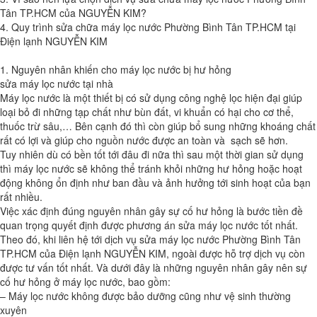
Tân TP.HCM của NGUYỄN KIM?
4. Quy trình sửa chữa máy lọc nước Phường Bình Tân TP.HCM tại
Điện lạnh NGUYỄN KIM
1. Nguyên nhân khiến cho máy lọc nước bị hư hỏng
sửa máy lọc nước tại nhà
Máy lọc nước là một thiết bị có sử dụng công nghệ lọc hiện đại giúp
loại bỏ đi những tạp chất như bùn đất, vi khuẩn có hại cho cơ thể,
thuốc trừ sâu,… Bên cạnh đó thì còn giúp bổ sung những khoáng chất
rất có lợi và giúp cho nguồn nước được an toàn và sạch sẽ hơn.
Tuy nhiên dù có bền tốt tới đâu đi nữa thì sau một thời gian sử dụng
thì máy lọc nước sẽ không thể tránh khỏi những hư hỏng hoặc hoạt
động không ổn định như ban đầu và ảnh hưởng tới sinh hoạt của bạn
rất nhiều.
Việc xác định đúng nguyên nhân gây sự cố hư hỏng là bước tiền đề
quan trọng quyết định được phương án sửa máy lọc nước tốt nhất.
Theo đó, khi liên hệ tới dịch vụ sửa máy lọc nước Phường Bình Tân
TP.HCM của Điện lạnh NGUYỄN KIM, ngoài được hỗ trợ dịch vụ còn
được tư vấn tốt nhất. Và dưới đây là những nguyên nhân gây nên sự
cố hư hỏng ở máy lọc nước, bao gồm:
– Máy lọc nước không được bảo dưỡng cũng như vệ sinh thường
xuyên