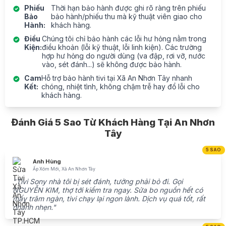
Phiếu
Thời hạn bảo hành được ghi rõ ràng trên phiếu
Bảo
bảo hành/phiếu thu mà kỹ thuật viên giao cho
Hành:
khách hàng.
Điều
Chúng tôi chỉ bảo hành các lỗi hư hỏng nằm trong
Kiện:
điều khoản (lỗi kỹ thuật, lỗi linh kiện). Các trường
hợp hư hỏng do người dùng (va đập, rơi vỡ, nước
vào, sét đánh...) sẽ không được bảo hành.
Cam
Hỗ trợ bảo hành tivi tại Xã An Nhơn Tây nhanh
Kết:
chóng, nhiệt tình, không chậm trễ hay đổ lỗi cho
khách hàng.
Đánh Giá 5 Sao Từ Khách Hàng Tại An Nhơn
Tây
5 SAO
Anh Hùng
Ấp Xóm Mới, Xã An Nhơn Tây
"Tivi Sony nhà tôi bị sét đánh, tưởng phải bỏ đi. Gọi
NGUYỄN KIM, thợ tới kiểm tra ngay. Sửa bo nguồn hết có
mấy trăm ngàn, tivi chạy lại ngon lành. Dịch vụ quá tốt, rất
nhanh nhẹn."