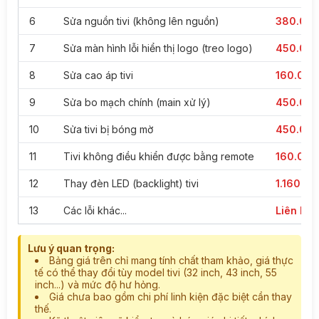
6
Sửa nguồn tivi (không lên nguồn)
380.00
7
Sửa màn hình lỗi hiển thị logo (treo logo)
450.00
8
Sửa cao áp tivi
160.000
9
Sửa bo mạch chính (main xử lý)
450.00
10
Sửa tivi bị bóng mờ
450.00
11
Tivi không điều khiển được bằng remote
160.000
12
Thay đèn LED (backlight) tivi
1.160.0
13
Các lỗi khác...
Liên hệ
Lưu ý quan trọng:
Bảng giá trên chỉ mang tính chất tham khảo, giá thực
tế có thể thay đổi tùy model tivi (32 inch, 43 inch, 55
inch...) và mức độ hư hỏng.
Giá chưa bao gồm chi phí linh kiện đặc biệt cần thay
thế.