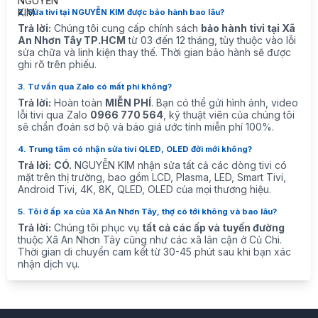
2. Sửa tivi tại NGUYỄN KIM được bảo hành bao lâu?
Trả lời:
Chúng tôi cung cấp chính sách
bảo hành tivi tại Xã
An Nhơn Tây TP.HCM
từ 03 đến 12 tháng, tùy thuộc vào lỗi
sửa chữa và linh kiện thay thế. Thời gian bảo hành sẽ được
ghi rõ trên phiếu.
3. Tư vấn qua Zalo có mất phí không?
Trả lời:
Hoàn toàn
MIỄN PHÍ
. Bạn có thể gửi hình ảnh, video
lỗi tivi qua Zalo
0966 770 564
, kỹ thuật viên của chúng tôi
sẽ chẩn đoán sơ bộ và báo giá ước tính miễn phí 100%.
4. Trung tâm có nhận sửa tivi QLED, OLED đời mới không?
Trả lời:
CÓ.
NGUYỄN KIM nhận sửa tất cả các dòng tivi có
mặt trên thị trường, bao gồm LCD, Plasma, LED, Smart Tivi,
Android Tivi, 4K, 8K, QLED, OLED của mọi thương hiệu.
5. Tôi ở ấp xa của Xã An Nhơn Tây, thợ có tới không và bao lâu?
Trả lời:
Chúng tôi phục vụ
tất cả các ấp và tuyến đường
thuộc Xã An Nhơn Tây cũng như các xã lân cận ở Củ Chi.
Thời gian di chuyển cam kết từ 30-45 phút sau khi bạn xác
nhận dịch vụ.