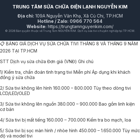
TRUNG TÂM SỬA CHỮA ĐIỆN LẠNH NGUYỄN KIM
Địa chỉ:
109A Nguyễn Văn Khạ, Xã Củ Chi, TP.HCM
Hotline / Zalo:
0966 770 564
Website:
https://trungtamnguyenkim.com/
© 2026 Bản quyền thuộc về Trung Tâm NGUYỄN KIM. Dịch vụ sửa tivi chuyên nghiệp tại TP.HCM.
📋 BẢNG GIÁ DỊCH VỤ SỬA CHỮA TIVI THÁNG 8 VÀ THÁNG 9 NĂM
2026 TẠI TP.HCM
STT Dịch vụ sửa chữa Đơn giá (VNĐ) Ghi chú
1/ Kiểm tra, chẩn đoán tình trạng tivi Miễn phí Áp dụng khi khách
đồng ý sửa chữa
2/ Sửa tivi không lên hình 160.000 – 800.000 Tùy theo dòng tivi
LCD/LED/OLED
3/ Sửa tivi không lên nguồn 380.000 – 900.000 Bao gồm linh kiện
cơ bản
4/ Sửa tivi bị mất tiếng 160.000 – 700.000 Kiểm tra bo mạch, loa
5/ Sửa tivi bị sọc màn hình / nhòe hình 450.000 – 1.650.000 Tùy mức
độ và model tivi