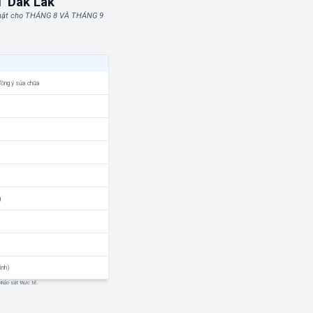
T Dak Lak
nhật cho THÁNG 8 VÀ THÁNG 9
đồng ý sửa chữa
g
ính)
 khảo sát thực tế.