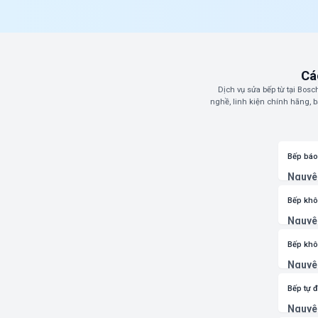
Cá
Dịch vụ sửa bếp từ tại Bo
nghề, linh kiện chính hãng, 
Bếp báo 
Nguyê
(E3, E4
Khắc p
Bếp khô
đoán c
Nguyê
quá tải
Khắc p
Bếp khô
bảo an
Nguyê
mạch đ
Khắc p
Bếp tự đ
kỹ thuậ
Nguyê