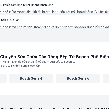
 an toàn. Cũng có thể do lỗi cảm biến nhiệt.
hục:
Đảm bảo khe tản nhiệt thông thoáng. Nếu vẫn bị, cần thợ kiểm tra 
ều khiển cảm ứng bị liệt, không nhận lệnh
ến.
n nhân:
Bo mạch điều khiển bị ẩm, lỏng cáp kết nối, hoặc hỏng IC cảm ứn
hục:
Lau khô bề mặt bếp. Nếu không được, cần kỹ thuật viên tháo ra kiể
 chữa bo mạch.
 bếp bị nứt, vỡ
n nhân:
Va đập mạnh, thay đổi nhiệt độ đột ngột, hoặc sử dụng nồi có đ
phẳng.
hục:
Cần thay thế mặt kính chính hãng để đảm bảo an toàn và khả năng
Không nên tiếp tục sử dụng bếp khi kính đã nứt.
Chuyên Sửa Chữa Các Dòng Bếp Từ Bosch Phổ Biến
 và linh kiện để sửa chữa tất cả các model bếp từ Bosch, từ
Serie 2, 4, 6 đến Serie 8 cao cấp.
Bosch Serie 4
Bosch Serie 6