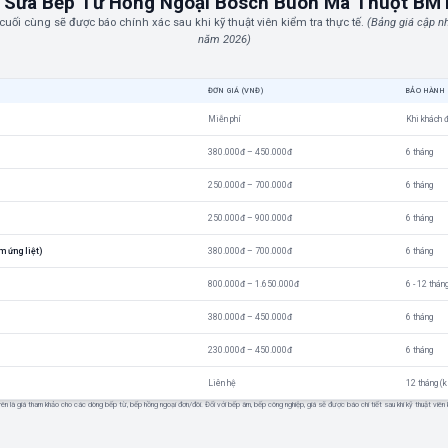
 Sửa Bếp Từ Hồng Ngoại Bosch Buôn Ma Thuột BM
 cuối cùng sẽ được báo chính xác sau khi kỹ thuật viên kiểm tra thực tế.
(Bảng giá cập 
năm 2026)
ĐƠN GIÁ (VNĐ)
BẢO HÀNH
Miễn phí
Khi khách 
380.000đ – 450.000đ
6 tháng
250.000đ – 700.000đ
6 tháng
250.000đ – 900.000đ
6 tháng
m ứng liệt)
380.000đ – 700.000đ
6 tháng
800.000đ – 1.650.000đ
6 - 12 thán
380.000đ – 450.000đ
6 tháng
230.000đ – 450.000đ
6 tháng
Liên hệ
12 tháng (k
rên là giá tham khảo cho các dòng bếp từ, bếp hồng ngoại đơn/đôi. Đối với bếp âm, bếp công nghiệp, giá sẽ được báo chi tiết sau khi kỹ thuật viên