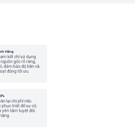
ính Hãng
cam kết chỉ sử dụng
ó nguồn gốc rõ ràng,
, đảm bảo độ bền và
oạt động tối ưu.
00%
n lại chi phí nếu
phục triệt để sự cố,
ự yên tâm tuyệt đối
hàng.