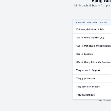
Bảng Giá
Minh bạch và hợp lý. Chi phí
HẠNG MỤC SỬA CHỮA / DỊCH VỤ
Kiểm tra, chẩn đoán lỗi bếp
Sửa lỗi không nhận nồi (E0)
Sửa lỗi mất nguồn, không lên điện
Sửa lỗi báo mã E
Sửa lỗi không điều khiển được (cả
Thay bo mạch công suất
Thay quạt làm mát
Thay cảm biến nhiệt độ
Thay mặt kính bếp
Lưu ý: Bảng giá t