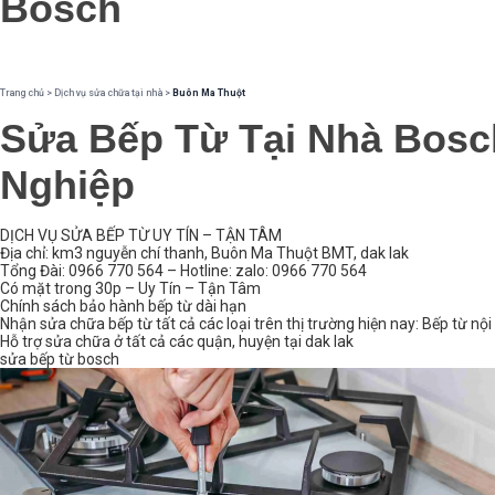
Bosch
Trang chủ
>
Dịch vụ sửa chữa tại nhà
>
Buôn Ma Thuột
Sửa Bếp Từ Tại Nhà Bos
Nghiệp
DỊCH VỤ SỬA BẾP TỪ UY TÍN – TẬN TÂM
Địa chỉ: km3 nguyễn chí thanh, Buôn Ma Thuột BMT, dak lak
Tổng Đài: 0966 770 564 – Hotline: zalo: 0966 770 564
Có mặt trong 30p – Uy Tín – Tận Tâm
Chính sách bảo hành bếp từ dài hạn
Nhận sửa chữa bếp từ tất cả các loại trên thị trường hiện nay: Bếp từ nội 
Hỗ trợ sửa chữa ở tất cả các quận, huyện tại dak lak
sửa bếp từ bosch