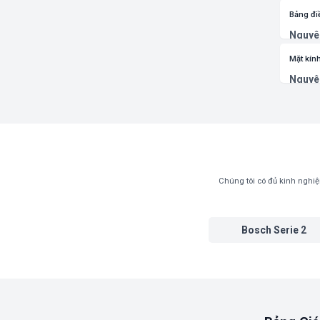
tự ngắt
Khắc p
Bảng đi
cảm bi
Nguyê
Khắc p
và sửa
Mặt kính
Nguyê
không 
Khắc p
nhiệt. 
Chúng tôi có đủ kinh nghiệm
Bosch Serie 2