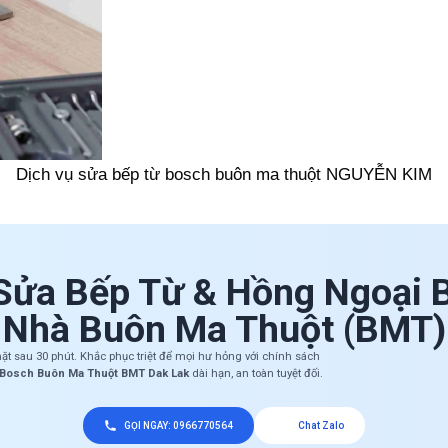
Dịch vụ sửa bếp từ bosch buôn ma thuột NGUYỄN KIM
Sửa Bếp Từ & Hồng Ngoại 
Nhà Buôn Ma Thuột (BMT)
mặt sau 30 phút. Khắc phục triệt để mọi hư hỏng với chính sách
 Bosch Buôn Ma Thuột BMT Dak Lak
dài hạn, an toàn tuyệt đối.
GỌI NGAY: 0966770564
Chat Zalo