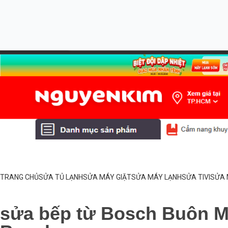
TRANG CHỦ
SỬA TỦ LẠNH
SỬA MÁY GIẶT
SỬA MÁY LẠNH
SỬA TIVI
SỬA 
sửa bếp từ Bosch Buôn M