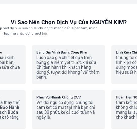
Vì Sao Nên Chọn Dịch Vụ Của NGUYỄN KIM?
p một dịch vụ sửa chữa, chúng tôi mang đến sự an tâm, minh
bạch và chất lượng vượt trội.
ao
Bảng Giá Minh Bạch, Công Khai
Linh Kiện Ch
iàu kinh
Luôn báo giá chi tiết dựa trên
Chúng tôi 
bài bản,
bảng giá niêm yết trước khi sửa.
linh kiện c
và sửa chữa
Chỉ tiến hành khi khách hàng
đúng model
đồng ý, tuyệt đối không "vẽ" thêm
hiệu suất h
bệnh.
n
Phục Vụ Nhanh Chóng 24/7
Hoàn Tiền 1
à thay thế
Với đội ngũ cơ động, chúng tôi
Cam kết hoà
Bảo Hành
cam kết có mặt tại nhà bạn chỉ
không khắc 
osch Buôn
sau 30 phút, kể cả cuối tuần và
mang lại s
ak
rõ ràng,
ngày lễ.
cho khách 