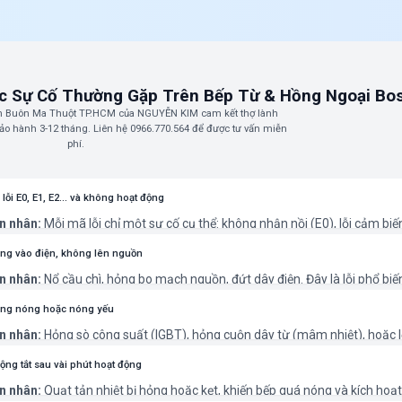
c Sự Cố Thường Gặp Trên Bếp Từ & Hồng Ngoại Bo
sch Buôn Ma Thuột TP.HCM của NGUYỄN KIM cam kết thợ lành
bảo hành 3-12 tháng. Liên hệ 0966.770.564 để được tư vấn miễn
phí.
lỗi E0, E1, E2... và không hoạt động
n nhân:
Mỗi mã lỗi chỉ một sự cố cụ thể: không nhận nồi (E0), lỗi cảm biế
), điện áp quá cao/thấp (E5, E6)...
hục:
Thử rút điện và cắm lại. Nếu lỗi vẫn còn, cần thợ có chuyên môn để
ng vào điện, không lên nguồn
hính xác mã lỗi.
n nhân:
Nổ cầu chì, hỏng bo mạch nguồn, đứt dây điện. Đây là lỗi phổ biế
 hoặc linh kiện lão hóa.
hục:
Cần kỹ thuật viên chuyên nghiệp kiểm tra và sửa chữa bo mạch đ
ng nóng hoặc nóng yếu
 toàn điện.
n nhân:
Hỏng sò công suất (IGBT), hỏng cuộn dây từ (mâm nhiệt), hoặc l
iều khiển.
hục:
Đây là lỗi phần cứng phức tạp, cần được kiểm tra và thay thế linh ki
ộng tắt sau vài phút hoạt động
t viên.
n nhân:
Quạt tản nhiệt bị hỏng hoặc kẹt, khiến bếp quá nóng và kích hoạt