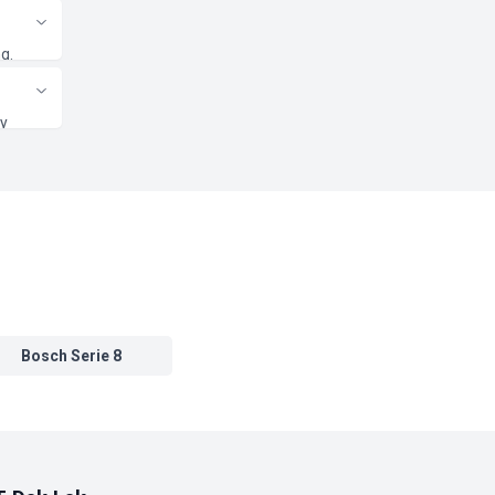
quạt và
g.
m tra
áy
 chịu
Bosch Serie 8