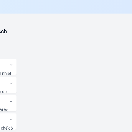
sch
n nhiệt
 chẩn
n do
ể đảm
ỗi bo
ện bởi
 chế độ