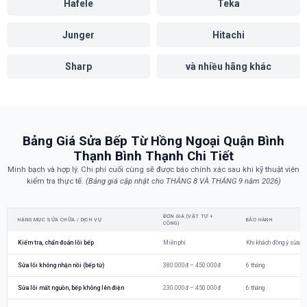
Hafele
Teka
Junger
Hitachi
Sharp
và nhiều hãng khác
Bảng Giá Sửa Bếp Từ Hồng Ngoại Quận Bình
Thạnh Bình Thạnh Chi Tiết
Minh bạch và hợp lý. Chi phí cuối cùng sẽ được báo chính xác sau khi kỹ thuật viên
kiểm tra thực tế.
(Bảng giá cập nhật cho THÁNG 8 VÀ THÁNG 9 năm 2026)
ĐƠN GIÁ (VẬT TƯ +
HẠNG MỤC SỬA CHỮA / DỊCH VỤ
BẢO HÀNH
CÔNG)
Kiểm tra, chẩn đoán lỗi bếp
Miễn phí
Khi khách đồng ý sửa c
Sửa lỗi không nhận nồi (bếp từ)
380.000đ – 450.000đ
6 tháng
Sửa lỗi mất nguồn, bếp không lên điện
230.000đ – 450.000đ
6 tháng