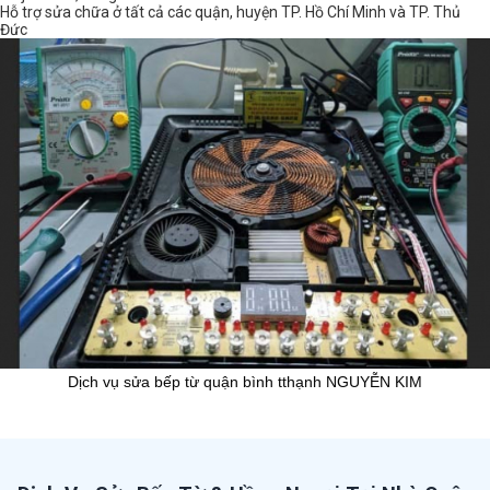
Hỗ trợ sửa chữa ở tất cả các quận, huyện TP. Hồ Chí Minh và TP. Thủ
Đức
Dịch vụ sửa bếp từ quận bình tthạnh NGUYỄN KIM