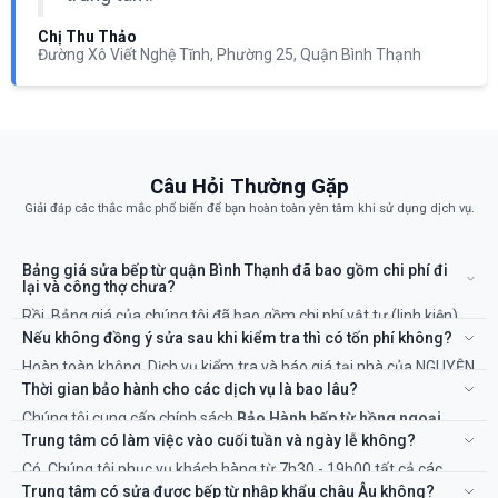
Chị Thu Thảo
Đường Xô Viết Nghệ Tĩnh, Phường 25, Quận Bình Thạnh
Câu Hỏi Thường Gặp
Giải đáp các thắc mắc phổ biến để bạn hoàn toàn yên tâm khi sử dụng dịch vụ.
Bảng giá sửa bếp từ quận Bình Thạnh đã bao gồm chi phí đi
lại và công thợ chưa?
Rồi. Bảng giá của chúng tôi đã bao gồm chi phí vật tư (linh kiện)
và công của kỹ thuật viên. Sẽ không có chi phí ẩn nào khác.
Nếu không đồng ý sửa sau khi kiểm tra thì có tốn phí không?
Hoàn toàn không. Dịch vụ kiểm tra và báo giá tại nhà của NGUYỄN
KIM là miễn phí 100%. Bạn chỉ thanh toán khi đồng ý với phương
Thời gian bảo hành cho các dịch vụ là bao lâu?
án và chi phí sửa chữa.
Chúng tôi cung cấp chính sách
Bảo Hành bếp từ hồng ngoại
Bình Thạnh TP.HCM
rõ ràng, từ 6 đến 12 tháng tùy thuộc vào
Trung tâm có làm việc vào cuối tuần và ngày lễ không?
hạng mục sửa chữa và linh kiện thay thế. Thời gian cụ thể sẽ được
Có. Chúng tôi phục vụ khách hàng từ 7h30 - 19h00 tất cả các
ghi rõ trên phiếu bảo hành.
ngày trong tuần, kể cả Thứ 7, Chủ Nhật và các ngày Lễ, Tết để đáp
Trung tâm có sửa được bếp từ nhập khẩu châu Âu không?