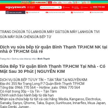
TRANG CHỦ
SỬA TỦ LẠNH
SỬA MÁY GIẶT
SỬA MÁY LẠNH
SỬA TIVI
SỬA MÁY RỬA CHÉN
SỬA BẾP TỪ
Dịch vụ sửa bếp từ quận Bình Thạnh TP.HCM NK tại
nhà ở TP.HCM Giá rẻ
Trang chủ
>
Dịch vụ sửa chữa tại nhà
>
Bình Thạnh
Sửa Bếp Từ quận Bình Thạnh TP.HCM Tại Nhà - Có
Mặt Sau 30 Phút | NGUYỄN KIM
DỊCH VỤ SỬA BẾP TỪ UY TÍN – TẬN TÂM TẠI NGUYỄN KIM:
Địa chỉ: 355 Nơ Trang Long P.7 Quận Bình Thạnh TP.HCM
Tổng Đài: 0966 770 564 – Hotline: zalo: 0966 770 564
Có mặt trong 30p – Uy Tín – Tận Tâm
Chính sách bảo hành bếp từ dài hạn
Nhận sửa chữa bếp từ tất cả các hãng: Media, Kangaroo, Electrolux,
Sanaky, Sanyo, Qhome, Taka, Supor, SunHouse, Innarflex, Irkua Japan,
Saijo Denki, Junger…