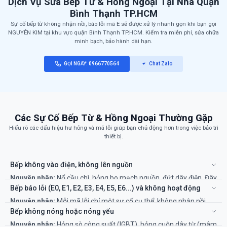
Dịch Vụ Sửa Bếp Từ & Hồng Ngoại Tại Nhà Quận
Bình Thạnh TP.HCM
Sự cố bếp từ không nhận nồi, báo lỗi mã E sẽ được xử lý nhanh gọn khi bạn gọi
NGUYỄN KIM tại khu vực quận Bình Thạnh TP.HCM. Kiểm tra miễn phí, sửa chữa
minh bạch, bảo hành dài hạn.
GỌI NGAY: 0966770564
Chat Zalo
Các Sự Cố Bếp Từ & Hồng Ngoại Thường Gặp
Hiểu rõ các dấu hiệu hư hỏng và mã lỗi giúp bạn chủ động hơn trong việc bảo trì
thiết bị.
Bếp không vào điện, không lên nguồn
Nguyên nhân:
Nổ cầu chì, hỏng bo mạch nguồn, đứt dây điện. Đây
là lỗi phổ biến do quá tải hoặc linh kiện lão hóa.
Bếp báo lỗi (E0, E1, E2, E3, E4, E5, E6...) và không hoạt động
Khắc phục:
Cần kỹ thuật viên chuyên nghiệp kiểm tra và sửa
Nguyên nhân:
Mỗi mã lỗi chỉ một sự cố cụ thể: không nhận nồi
chữa bo mạch để đảm bảo an toàn điện.
(E0), lỗi cảm biến nhiệt (E3, E4), điện áp quá cao/thấp (E5, E6)...
Bếp không nóng hoặc nóng yếu
Khắc phục:
Thử rút điện và cắm lại. Nếu lỗi vẫn còn, cần thợ có
Nguyên nhân:
Hỏng sò công suất (IGBT), hỏng cuộn dây từ (mâm
chuyên môn để chẩn đoán chính xác mã lỗi.