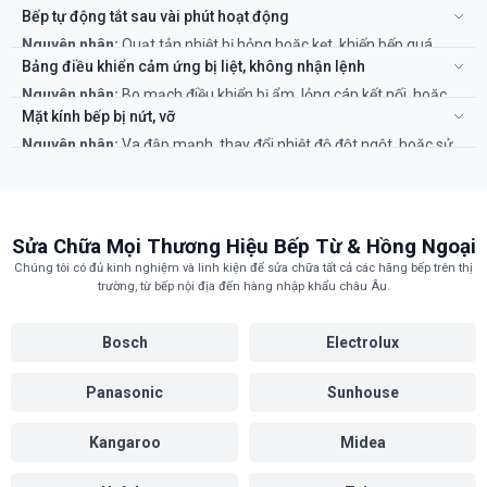
nhiệt), hoặc lỗi bo mạch điều khiển.
Bếp tự động tắt sau vài phút hoạt động
Khắc phục:
Đây là lỗi phần cứng phức tạp, cần được kiểm tra và
Nguyên nhân:
Quạt tản nhiệt bị hỏng hoặc kẹt, khiến bếp quá
thay thế linh kiện bởi kỹ thuật viên.
nóng và kích hoạt chế độ tự ngắt an toàn. Cũng có thể do lỗi cảm
Bảng điều khiển cảm ứng bị liệt, không nhận lệnh
biến nhiệt.
Nguyên nhân:
Bo mạch điều khiển bị ẩm, lỏng cáp kết nối, hoặc
Khắc phục:
Đảm bảo khe tản nhiệt thông thoáng. Nếu vẫn bị, cần
hỏng IC cảm ứng.
thợ kiểm tra quạt và cảm biến.
Mặt kính bếp bị nứt, vỡ
Khắc phục:
Lau khô bề mặt bếp. Nếu không được, cần kỹ thuật
Nguyên nhân:
Va đập mạnh, thay đổi nhiệt độ đột ngột, hoặc sử
viên tháo ra kiểm tra và sửa chữa bo mạch.
dụng nồi có đáy không phẳng.
Khắc phục:
Cần thay thế mặt kính chính hãng để đảm bảo an
toàn và khả năng chịu nhiệt. Không nên tiếp tục sử dụng bếp khi
kính đã nứt.
Sửa Chữa Mọi Thương Hiệu Bếp Từ & Hồng Ngoại
Chúng tôi có đủ kinh nghiệm và linh kiện để sửa chữa tất cả các hãng bếp trên thị
trường, từ bếp nội địa đến hàng nhập khẩu châu Âu.
Bosch
Electrolux
Panasonic
Sunhouse
Kangaroo
Midea