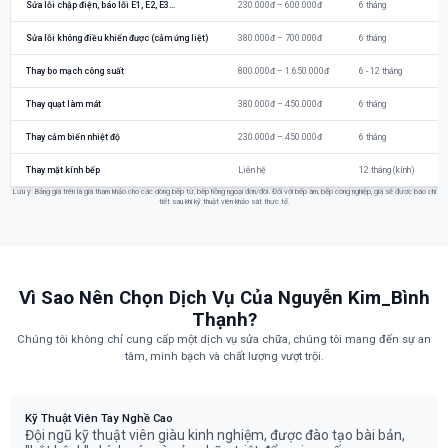
Sửa lỗi chập điện, báo lỗi E1, E2, E3...
230.000đ – 600.000đ
6 tháng
Sửa lỗi không điều khiển được (cảm ứng liệt)
380.000đ – 700.000đ
6 tháng
Thay bo mạch công suất
800.000đ – 1.650.000đ
6 - 12 tháng
Thay quạt làm mát
380.000đ – 450.000đ
6 tháng
Thay cảm biến nhiệt độ
230.000đ – 450.000đ
6 tháng
Thay mặt kính bếp
Liên hệ
12 tháng (kính)
Lưu ý: Bảng giá trên là giá tham khảo cho các dòng bếp từ, bếp hồng ngoại đơn/đôi. Đối với bếp âm, bếp công nghiệp, giá sẽ được báo chi
tiết sau khi kỹ thuật viên khảo sát thực tế.
Vì Sao Nên Chọn Dịch Vụ Của Nguyễn Kim_Bình
Thạnh?
Chúng tôi không chỉ cung cấp một dịch vụ sửa chữa, chúng tôi mang đến sự an
tâm, minh bạch và chất lượng vượt trội.
Kỹ Thuật Viên Tay Nghề Cao
Đội ngũ kỹ thuật viên giàu kinh nghiệm, được đào tạo bài bản,