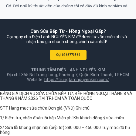
ứng nhu cầu cấp thiết của bạn.
Có. Đội ngũ kỹ thuật viên của chúng tôi có đầy đủ kinh nghiệm và
linh kiện để sửa chữa các dòng bếp từ, bếp hồng ngoại cao cấp
nhập khẩu từ Đức, Tây Ban Nha, Ý... như Bosch, Teka, Hafele.
Cần Sửa Bếp Từ - Hồng Ngoại Gấp?
Gọi ngay cho Điện Lạnh NGUYỄN KIM để được tư vấn miễn phí và
nhận báo giá nhanh chóng, chính xác nhất!
GỌI 0966770564
TRUNG TÂM ĐIỆN LẠNH NGUYỄN KIM
Địa chỉ: 355 Nơ Trang Long, Phường 7, Quận Bình Thạnh, TP.HCM
Website:
https://trungtamnguyenkim.com/
BẢNG GIÁ DỊCH VỤ SỬA CHỮA BẾP TỪ, BẾP HỒNG NGOẠI THÁNG 8 VÀ
THÁNG 9 NĂM 2026 TẠI TP.HCM VÀ TOÀN QUỐC
STT Hạng mục sửa chữa Đơn giá (VNĐ) Ghi chú
1/ Kiểm tra, chẩn đoán lỗi bếp Miễn phí Khi khách đồng ý sửa chữa
2/ Sửa lỗi không nhận nồi (bếp từ) 380.000 – 450.000 Tùy mức độ hư
hỏng