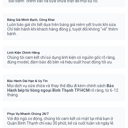
"bắt bệnh" chính xác và sửa chữa triệt để mọi sự cố.
Bảng Giá Minh Bạch, Công Khai
Luôn báo giá chi tiết dựa trên bảng giá niêm yết trước khi sửa.
Chỉ tiến hành khi khách hàng đồng ý, tuyệt đối không "vẽ" thêm
bệnh.
Linh Kiện Chính Hãng
Chúng tôi cam kết chỉ sử dụng linh kiện có nguồn gốc rõ ràng,
đúng model, đảm bảo độ bền và hiệu suất hoạt động tối ưu.
Bảo Hành Dài Hạn & Uy Tín
Mọi dịch vụ sửa chữa và thay thế đều đi kèm chính sách
Bảo
Hành bếp từ hồng ngoại Bình Thạnh TP.HCM
rõ ràng, từ 6-12
tháng.
Phục Vụ Nhanh Chóng 24/7
Với đội ngũ cơ động, chúng tôi cam kết có mặt tại nhà bạn ở
Quận Bình Thạnh chỉ sau 30 phút, kể cả cuối tuần và ngày lễ.