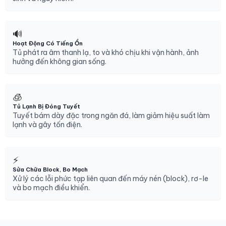
🔊
Hoạt Động Có Tiếng Ồn
Tủ phát ra âm thanh lạ, to và khó chịu khi vận hành, ảnh
hưởng đến không gian sống.
🧊
Tủ Lạnh Bị Đóng Tuyết
Tuyết bám dày đặc trong ngăn đá, làm giảm hiệu suất làm
lạnh và gây tốn điện.
⚡
Sửa Chữa Block, Bo Mạch
Xử lý các lỗi phức tạp liên quan đến máy nén (block), rơ-le
và bo mạch điều khiển.