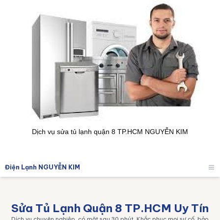
Dịch vụ sửa tủ lạnh quận 8 TP.HCM NGUYỄN KIM
Điện Lạnh NGUYỄN KIM
Op
Sửa Tủ Lạnh Quận 8 TP.HCM Uy Tín
Dịch vụ chuyên nghiệp, có mặt sau 30 phút. Khắc phục mọi sự cố, bảo