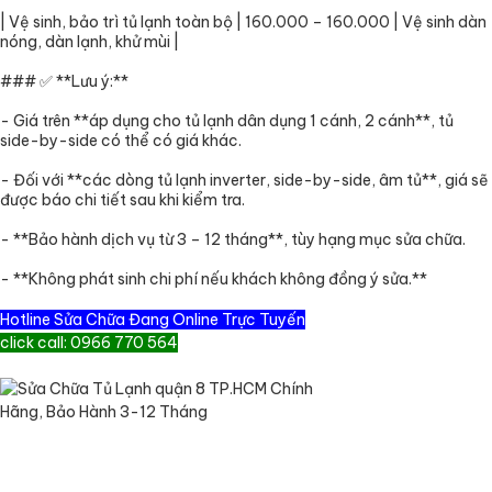
| Vệ sinh, bảo trì tủ lạnh toàn bộ | 160.000 – 160.000 | Vệ sinh dàn
nóng, dàn lạnh, khử mùi |
### ✅ **Lưu ý:**
- Giá trên **áp dụng cho tủ lạnh dân dụng 1 cánh, 2 cánh**, tủ
side-by-side có thể có giá khác.
- Đối với **các dòng tủ lạnh inverter, side-by-side, âm tủ**, giá sẽ
được báo chi tiết sau khi kiểm tra.
- **Bảo hành dịch vụ từ 3 – 12 tháng**, tùy hạng mục sửa chữa.
- **Không phát sinh chi phí nếu khách không đồng ý sửa.**
Hotline Sửa Chữa Đang Online Trực Tuyến
click call: 0966 770 564