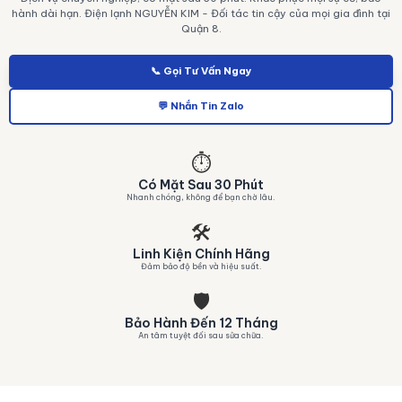
hành dài hạn. Điện lạnh NGUYỄN KIM - Đối tác tin cậy của mọi gia đình tại
Quận 8.
📞 Gọi Tư Vấn Ngay
💬 Nhắn Tin Zalo
⏱️
Có Mặt Sau 30 Phút
Nhanh chóng, không để bạn chờ lâu.
🛠️
Linh Kiện Chính Hãng
Đảm bảo độ bền và hiệu suất.
🛡️
Bảo Hành Đến 12 Tháng
An tâm tuyệt đối sau sửa chữa.