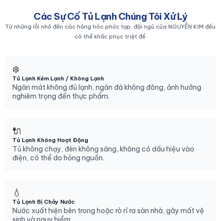
Các Sự Cố Tủ Lạnh Chúng Tôi Xử Lý
Từ những lỗi nhỏ đến các hỏng hóc phức tạp, đội ngũ của NGUYỄN KIM đều
có thể khắc phục triệt để.
❄️
Tủ Lạnh Kém Lạnh / Không Lạnh
Ngăn mát không đủ lạnh, ngăn đá không đông, ảnh hưởng
nghiêm trọng đến thực phẩm.
🔌
Tủ Lạnh Không Hoạt Động
Tủ không chạy, đèn không sáng, không có dấu hiệu vào
điện, có thể do hỏng nguồn.
💧
Tủ Lạnh Bị Chảy Nước
Nước xuất hiện bên trong hoặc rò rỉ ra sàn nhà, gây mất vệ
sinh và nguy hiểm.