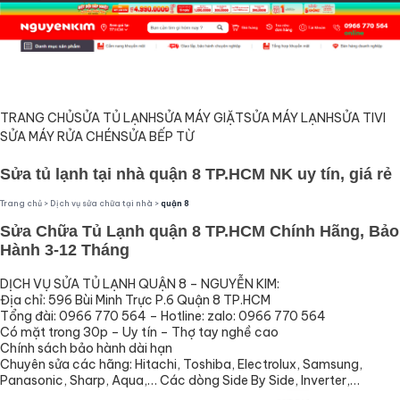
TRANG CHỦ
SỬA TỦ LẠNH
SỬA MÁY GIẶT
SỬA MÁY LẠNH
SỬA TIVI
SỬA MÁY RỬA CHÉN
SỬA BẾP TỪ
Sửa tủ lạnh tại nhà quận 8 TP.HCM NK uy tín, giá rẻ
Trang chủ
>
Dịch vụ sửa chữa tại nhà
>
quận 8
Sửa Chữa Tủ Lạnh quận 8 TP.HCM Chính Hãng, Bảo
Hành 3-12 Tháng
DỊCH VỤ SỬA TỦ LẠNH QUẬN 8 – NGUYỄN KIM:
Địa chỉ: 596 Bùi Minh Trực P.6 Quận 8 TP.HCM
Tổng đài: 0966 770 564 – Hotline: zalo: 0966 770 564
Có mặt trong 30p – Uy tín – Thợ tay nghề cao
Chính sách bảo hành dài hạn
Chuyên sửa các hãng: Hitachi, Toshiba, Electrolux, Samsung,
Panasonic, Sharp, Aqua,… Các dòng Side By Side, Inverter,…