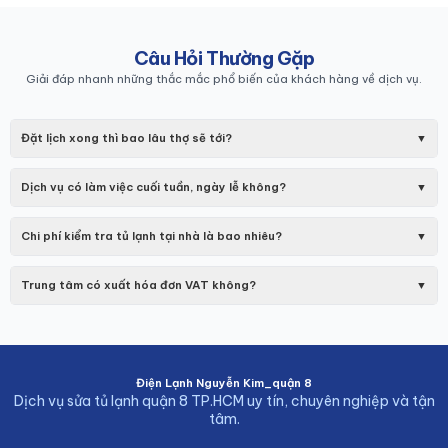
Câu Hỏi Thường Gặp
Giải đáp nhanh những thắc mắc phổ biến của khách hàng về dịch vụ.
Đặt lịch xong thì bao lâu thợ sẽ tới?
▼
Sau khi xác nhận lịch hẹn, kỹ thuật viên của chúng tôi sẽ có
mặt tại địa chỉ của bạn ở Quận 8 trong vòng 30 phút.
Dịch vụ có làm việc cuối tuần, ngày lễ không?
▼
Có. Chúng tôi làm việc từ 8:00 đến 19:00 tất cả các ngày
trong tuần, bao gồm cả Thứ 7, Chủ Nhật và các ngày lễ, Tết
Chi phí kiểm tra tủ lạnh tại nhà là bao nhiêu?
▼
để phục vụ nhu cầu cấp bách của bạn.
Điện lạnh NGUYỄN KIM hoàn toàn miễn phí công kiểm tra.
Nếu bạn không đồng ý với phương án và chi phí sửa chữa,
Trung tâm có xuất hóa đơn VAT không?
▼
bạn không phải trả bất kỳ khoản phí nào.
Có. Chúng tôi có cung cấp hóa đơn đỏ (VAT) cho khách
hàng là công ty, doanh nghiệp có nhu cầu.
Điện Lạnh Nguyễn Kim_quận 8
Dịch vụ sửa tủ lạnh quận 8 TP.HCM uy tín, chuyên nghiệp và tận
tâm.