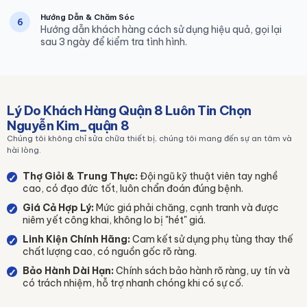
Hướng Dẫn & Chăm Sóc
6
Hướng dẫn khách hàng cách sử dụng hiệu quả, gọi lại
sau 3 ngày để kiểm tra tình hình.
Lý Do Khách Hàng Quận 8 Luôn Tin Chọn
Nguyễn Kim_quận 8
Chúng tôi không chỉ sửa chữa thiết bị, chúng tôi mang đến sự an tâm và
hài lòng.
Thợ Giỏi & Trung Thực:
Đội ngũ kỹ thuật viên tay nghề
✓
cao, có đạo đức tốt, luôn chẩn đoán đúng bệnh.
Giá Cả Hợp Lý:
Mức giá phải chăng, cạnh tranh và được
✓
niêm yết công khai, không lo bị "hét" giá.
Linh Kiện Chính Hãng:
Cam kết sử dụng phụ tùng thay thế
✓
chất lượng cao, có nguồn gốc rõ ràng.
Bảo Hành Dài Hạn:
Chính sách bảo hành rõ ràng, uy tín và
✓
có trách nhiệm, hỗ trợ nhanh chóng khi có sự cố.