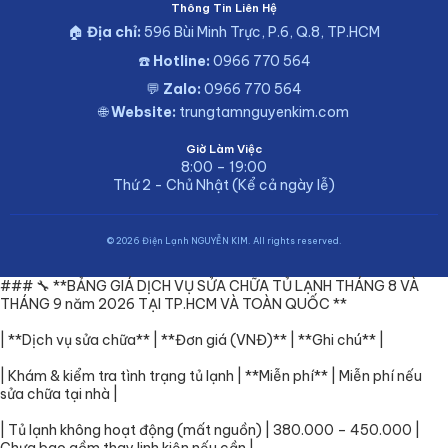
Thông Tin Liên Hệ
🏠
Địa chỉ:
596 Bùi Minh Trực, P.6, Q.8, TP.HCM
☎️
Hotline:
0966 770 564
💬
Zalo:
0966 770 564
🌐
Website:
trungtamnguyenkim.com
Giờ Làm Việc
8:00 – 19:00
Thứ 2 - Chủ Nhật (Kể cả ngày lễ)
© 2026 Điện Lạnh NGUYỄN KIM. All rights reserved.
### 🔧 **BẢNG GIÁ DỊCH VỤ SỬA CHỮA TỦ LẠNH THÁNG 8 VÀ
THÁNG 9 năm 2026 TẠI TP.HCM VÀ TOÀN QUỐC **
| **Dịch vụ sửa chữa** | **Đơn giá (VNĐ)** | **Ghi chú** |
| Khám & kiểm tra tình trạng tủ lạnh | **Miễn phí** | Miễn phí nếu
sửa chữa tại nhà |
| Tủ lạnh không hoạt động (mất nguồn) | 380.000 – 450.000 |