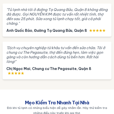
"Tủ lạnh nhà tôi ở đường Tạ Quang Bửu, Quận 8 không đông
đá được. Gọi NGUYỄN KIM được tư vấn rất nhiệt tình, thợ
đến sau 25 phút. Sửa xong tủ lạnh chạy tốt, giá cả phải
chăng."
Anh Quốc Bảo, Đường Tạ Quang Bửu, Quận 8
★★★★★
"Dịch vụ chuyên nghiệp từ khâu tư vấn đến sửa chữa. Tôi ở
chung cư The Pegasuite, thợ đến đúng hẹn, làm việc gọn
gàng và còn hướng dẫn cách dùng tủ bền hơn. Rất hài
lòng!"
Chị Ngọc Mai, Chung cư The Pegasuite, Quận 8
★★★★★
Mẹo Kiểm Tra Nhanh Tại Nhà
Đôi khi tủ lạnh có những biểu hiện dễ gây nhầm lẫn. Hãy thử kiểm tra
những điều này trước khi gọi thợ.