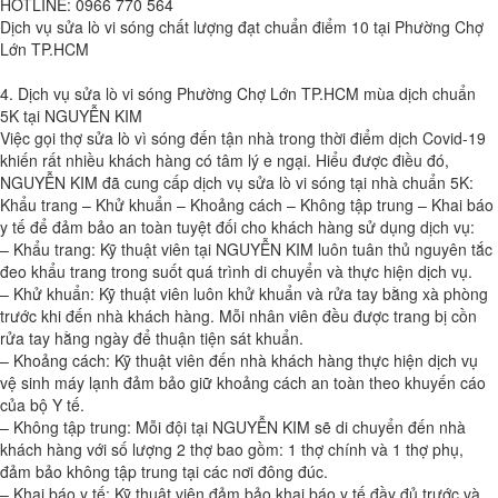
HOTLINE: 0966 770 564
Dịch vụ sửa lò vi sóng chất lượng đạt chuẩn điểm 10 tại Phường Chợ
Lớn TP.HCM
4. Dịch vụ sửa lò vi sóng Phường Chợ Lớn TP.HCM mùa dịch chuẩn
5K tại NGUYỄN KIM
Việc gọi thợ sửa lò vì sóng đến tận nhà trong thời điểm dịch Covid-19
khiến rất nhiều khách hàng có tâm lý e ngại. Hiểu được điều đó,
NGUYỄN KIM đã cung cấp dịch vụ sửa lò vi sóng tại nhà chuẩn 5K:
Khẩu trang – Khử khuẩn – Khoảng cách – Không tập trung – Khai báo
y tế để đảm bảo an toàn tuyệt đối cho khách hàng sử dụng dịch vụ:
– Khẩu trang: Kỹ thuật viên tại NGUYỄN KIM luôn tuân thủ nguyên tắc
đeo khẩu trang trong suốt quá trình di chuyển và thực hiện dịch vụ.
– Khử khuẩn: Kỹ thuật viên luôn khử khuẩn và rửa tay bằng xà phòng
trước khi đến nhà khách hàng. Mỗi nhân viên đều được trang bị cồn
rửa tay hằng ngày để thuận tiện sát khuẩn.
– Khoảng cách: Kỹ thuật viên đến nhà khách hàng thực hiện dịch vụ
vệ sinh máy lạnh đảm bảo giữ khoảng cách an toàn theo khuyến cáo
của bộ Y tế.
– Không tập trung: Mỗi đội tại NGUYỄN KIM sẽ di chuyển đến nhà
khách hàng với số lượng 2 thợ bao gồm: 1 thợ chính và 1 thợ phụ,
đảm bảo không tập trung tại các nơi đông đúc.
– Khai báo y tế: Kỹ thuật viên đảm bảo khai báo y tế đầy đủ trước và