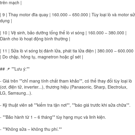
trên mạch |
| 9 | Thay motor đĩa quay | 160.000 – 650.000 | Tùy loại lò và motor sử
dụng |
| 10 | Vệ sinh, bảo dưỡng tổng thể lò vi sóng | 160.000 – 380.000 |
Dành cho lò hoạt động bình thường |
| 11 | Sửa lò vi sóng bị đánh lửa, phát tia lửa điện | 380.000 – 600.000
| Do chập, hỏng tụ, magnetron hoặc gỉ sét |
## 📌 **Lưu ý:**
- Giá trên **chỉ mang tính chất tham khảo**, có thể thay đổi tùy loại lò
(cơ, điện tử, inverter...), thương hiệu (Panasonic, Sharp, Electrolux,
LG, Samsung...).
- Kỹ thuật viên sẽ **kiểm tra tận nơi**, **báo giá trước khi sửa chữa**.
- **Bảo hành từ 1 – 6 tháng** tùy hạng mục và linh kiện.
- **Không sửa – không thu phí.**