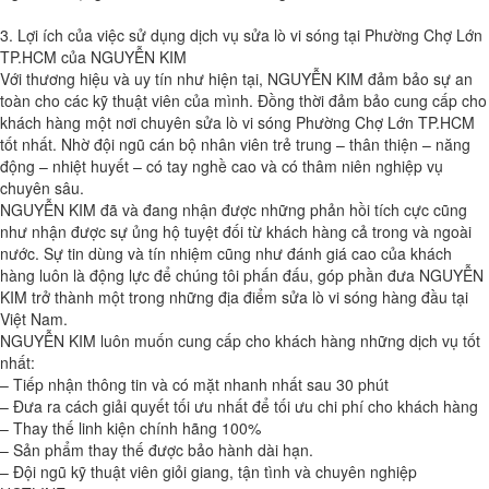
3. Lợi ích của việc sử dụng dịch vụ sửa lò vi sóng tại Phường Chợ Lớn
TP.HCM của NGUYỄN KIM
Với thương hiệu và uy tín như hiện tại, NGUYỄN KIM đảm bảo sự an
toàn cho các kỹ thuật viên của mình. Đồng thời đảm bảo cung cấp cho
khách hàng một nơi chuyên sửa lò vi sóng Phường Chợ Lớn TP.HCM
tốt nhất. Nhờ đội ngũ cán bộ nhân viên trẻ trung – thân thiện – năng
động – nhiệt huyết – có tay nghề cao và có thâm niên nghiệp vụ
chuyên sâu.
NGUYỄN KIM đã và đang nhận được những phản hồi tích cực cũng
như nhận được sự ủng hộ tuyệt đối từ khách hàng cả trong và ngoài
nước. Sự tin dùng và tín nhiệm cũng như đánh giá cao của khách
hàng luôn là động lực để chúng tôi phấn đấu, góp phần đưa NGUYỄN
KIM trở thành một trong những địa điểm sửa lò vi sóng hàng đầu tại
Việt Nam.
NGUYỄN KIM luôn muốn cung cấp cho khách hàng những dịch vụ tốt
nhất:
– Tiếp nhận thông tin và có mặt nhanh nhất sau 30 phút
– Đưa ra cách giải quyết tối ưu nhất để tối ưu chi phí cho khách hàng
– Thay thế linh kiện chính hãng 100%
– Sản phẩm thay thế được bảo hành dài hạn.
– Đội ngũ kỹ thuật viên giỏi giang, tận tình và chuyên nghiệp