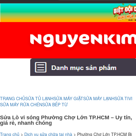
TRANG CHỦ
SỬA TỦ LẠNH
SỬA MÁY GIẶT
SỬA MÁY LẠNH
SỬA TIVI
SỬA MÁY RỬA CHÉN
SỬA BẾP TỪ
Sửa Lò vi sóng Phường Chợ Lớn TP.HCM – Uy tín,
giá rẻ, nhanh chóng
Trang chủ
>
Dịch vụ sửa chữa tại nhà
>
Phường Chợ Lớn TP.HCM Bị