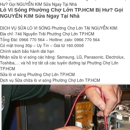
Hư? Gọi NGUYỄN KIM Sửa Ngay Tại Nhà
Lò Vi Sóng Phường Chợ Lớn TP.HCM Bị Hư? Gọi
NGUYỄN KIM Sửa Ngay Tại Nhà
DỊCH VỤ SỬA LÒ VI SÓNG Phường Chợ Lớn TẠI NGUYỄN KIM:
Địa chỉ: 746 Nguyễn Trãi Phường Chợ Lớn TP.HCM
Tổng Đài: 0966 770 564 – Hotline: zalo: 0966 770 564
Có mặt trong 30p – Uy Tín – Giá từ 160.000đ
Chính sách bảo hành dài hạn
Nhận sửa lò vi sóng các hãng: Samsung, LG, Panasonic, Electrolux,
Toshiba,… và hỗ trợ tất cả các tuyến đường tại Phường Chợ Lớn
TP.HCM
Sửa lò vi sóng Phường Chợ Lớn TP.HCM
Dịch vụ Sửa chữa lò vi sóng Phường Chợ Lớn TP.HCM