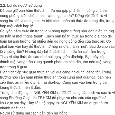
2.2. Lỗi do người sử dụng
Đã bao giờ bạn hâm thức ăn thừa mà gặp phải tình huống chỗ thì
nóng phỏng lưỡi, chỗ thì còn lạnh ngắt chưa? Đừng vội đổ lỗi lò vi
sóng hư, đó là do bạn chưa biết cách phân bổ thức ăn trong dĩa, trong
hộp một cách hợp lý.
Chuyện hâm thức ăn trong lò vi sóng nghe tưởng như đơn giản nhưng
đó hẳn là một “nghệ thuật”. Cách bạn bố trí thức ăn trong dĩa/hộp để
hâm lại ảnh hưởng rất nhiều đến độ nóng đồng đều của thức ăn. Có
phải bạn vẫn hay đổ thức ăn từ hộp ra dĩa thành “núi”. Sau đó cho vào
lò vi sóng liền? Nhưng đây lại là cách hâm thức ăn sai trầm trọng.
Thay vì xếp thức ăn cao như núi ngay giữa dĩa/hộp. Bạn hãy xếp
thành một vòng tròn xung quanh phần rìa của dĩa, tạo nên một vòng
tròn trống ở giữa.
Diện tích tiếp xúc giữa thức ăn với dĩa càng nhiều thì càng tốt. Trong
trường hợp cần hâm nhiều thức ăn trong cùng một dĩa/hộp, bạn nên
xếp thức ăn nhiều ở phần rìa dĩa/hộp. Càng sâu vào bên trong thì
lượng thức ăn nên ít dần.
Trung tâm điện lạnh NGUYỄN KIM ra đời để cung cấp dịch vụ sửa lò vi
sóng Phường Chợ Lớn TP.HCM để phục vụ nhu cầu của người dân
khu vực nơi đây. Hãy liên hệ ngay tới NGUYỄN KIM để được hỗ trợ
nhanh nhất nhé.
Người sử dụng sai cách dẫn đến hư hỏng