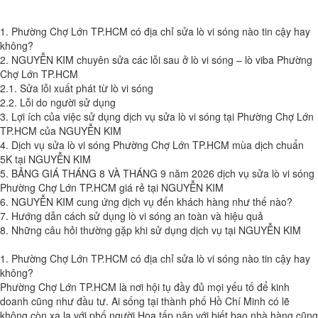
1. Phường Chợ Lớn TP.HCM có địa chỉ sửa lò vi sóng nào tin cậy hay
không?
2. NGUYỄN KIM chuyên sửa các lỗi sau ở lò vi sóng – lò viba Phường
Chợ Lớn TP.HCM
2.1. Sửa lỗi xuất phát từ lò vi sóng
2.2. Lỗi do người sử dụng
3. Lợi ích của việc sử dụng dịch vụ sửa lò vi sóng tại Phường Chợ Lớn
TP.HCM của NGUYỄN KIM
4. Dịch vụ sửa lò vi sóng Phường Chợ Lớn TP.HCM mùa dịch chuẩn
5K tại NGUYỄN KIM
5. BẢNG GIÁ THÁNG 8 VÀ THÁNG 9 năm 2026 dịch vụ sửa lò vi sóng
Phường Chợ Lớn TP.HCM giá rẻ tại NGUYỄN KIM
6. NGUYỄN KIM cung ứng dịch vụ đến khách hàng như thế nào?
7. Hướng dẫn cách sử dụng lò vi sóng an toàn và hiệu quả
8. Những câu hỏi thường gặp khi sử dụng dịch vụ tại NGUYỄN KIM
1. Phường Chợ Lớn TP.HCM có địa chỉ sửa lò vi sóng nào tin cậy hay
không?
Phường Chợ Lớn TP.HCM là nơi hội tụ đầy đủ mọi yếu tố để kinh
doanh cũng như đầu tư. Ai sống tại thành phố Hồ Chí Minh có lẽ
không còn xa lạ với phố người Hoa tấp nập với biết bao nhà hàng cũng