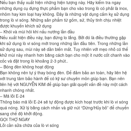
Nếu bạn thấy xuất hiện những hiện tượng này. Hãy kiểm tra ngay
những dụng cụ đựng thực phẩm bạn cho vào trong lò có phải là inox,
nhôm hay kim loại hay không. Đây là những vật dụng cấm kỵ sử dụng
trong lò vi sóng. Những sản phẩm từ gốm, sứ, thủy tinh chịu nhiệt
được khuyến khích sử dụng
– Khói và mùi hôi khi nấu nướng lần đầu
Nếu xuất hiện điều này, bạn đừng lo lắng. Bởi đó là điều thường gặp
khi sử dụng lò vi sóng mới trong những lần đầu tiên. Trong những lần
sử dụng sau, mùi này sẽ dần biến mất. Tuy nhiên với mẹo nhỏ có thể
khử mùi này nhanh hơn bằng cách bạn cho một ít nước cốt chanh vào
cốc và đặt trong lò khoảng 2-3 phút..
– Bóng đèn không hoạt động
Bạn không nên tự ý thay bóng đèn. Để đảm bảo an toàn, hãy liên hệ
với trung tâm bảo hành để có kỹ sư chuyên môn giúp bạn. Bạn nên
liên hệ với NGUYỄN KIM để giúp bạn giải quyết vấn đề này một cách
nhanh chóng nhất.
– Mã lỗi E-24
Thông báo mã lỗi E-24 sẽ tự động được kích hoạt trước khi lò vi sóng
quá nóng. Xử lý bằng cách nhấn và giữ nút “Dừng/Hủy bỏ” để chuyển
sang chế độ khởi động.
GỌI THỢ NGAY
Lỗi cần sửa chữa của lò vi sóng