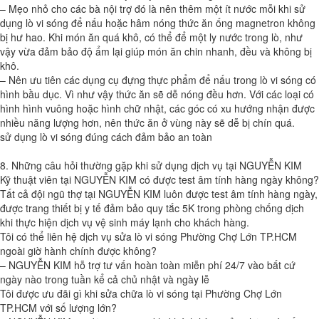
– Mẹo nhỏ cho các bà nội trợ đó là nên thêm một ít nước mỗi khi sử
dụng lò vi sóng để nấu hoặc hâm nóng thức ăn ống magnetron không
bị hư hao. Khi món ăn quá khô, có thể để một ly nước trong lò, như
vậy vừa đảm bảo độ ẩm lại giúp món ăn chin nhanh, đều và không bị
khô.
– Nên ưu tiên các dụng cụ đựng thực phẩm để nấu trong lò vi sóng có
hình bầu dục. Vì như vậy thức ăn sẽ dễ nóng đều hơn. Với các loại có
hình hình vuông hoặc hình chữ nhật, các góc có xu hướng nhận được
nhiều năng lượng hơn, nên thức ăn ở vùng này sẽ dễ bị chín quá.
sử dụng lò vi sóng đúng cách đảm bảo an toàn
8. Những câu hỏi thường gặp khi sử dụng dịch vụ tại NGUYỄN KIM
Kỹ thuật viên tại NGUYỄN KIM có được test âm tính hàng ngày không?
Tất cả đội ngũ thợ tại NGUYỄN KIM luôn được test âm tính hàng ngày,
được trang thiết bị y tế đảm bảo quy tắc 5K trong phòng chống dịch
khi thực hiện dịch vụ vệ sinh máy lạnh cho khách hàng.
Tôi có thể liên hệ dịch vụ sửa lò vi sóng Phường Chợ Lớn TP.HCM
ngoài giờ hành chính được không?
– NGUYỄN KIM hỗ trợ tư vấn hoàn toàn miễn phí 24/7 vào bất cứ
ngày nào trong tuần kể cả chủ nhật và ngày lễ
Tôi được ưu đãi gì khi sửa chữa lò vi sóng tại Phường Chợ Lớn
TP.HCM với số lượng lớn?