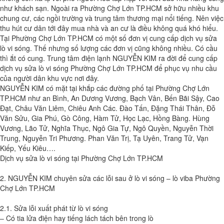
như khách sạn. Ngoài ra Phường Chợ Lớn TP.HCM sở hữu nhiều khu
chung cư, các ngồi trường và trung tâm thương mại nổi tiếng. Nên việc
thu hút cư dân tới đây mua nhà và an cư là điều không quá khó hiểu.
Tại Phường Chợ Lớn TP.HCM có một số đơn vị cung cấp dịch vụ sửa
lò vi sóng. Thế nhưng số lượng các đơn vị cũng không nhiều. Có cầu
thì ắt có cung. Trung tâm điện lạnh NGUYỄN KIM ra đời để cung cấp
dịch vụ sửa lò vi sóng Phường Chợ Lớn TP.HCM để phục vụ nhu cầu
của người dân khu vực nơi đây.
NGUYỄN KIM có mặt tại khắp các đường phố tại Phường Chợ Lớn
TP.HCM như an Bình, An Dương Vương, Bạch Vân, Bến Bãi Sậy, Cao
Đạt, Châu Văn Liêm, Chiêu Anh Các. Đào Tấn, Đặng Thái Thân, Đỗ
Văn Sửu, Gia Phú, Gò Công, Hàm Tử, Học Lạc, Hồng Bàng. Hùng
Vương, Lão Tử, Nghĩa Thục, Ngô Gia Tự, Ngô Quyền, Nguyễn Thời
Trung, Nguyễn Tri Phương. Phan Văn Trị, Tạ Uyên, Trang Tử, Vạn
Kiếp, Yếu Kiêu….
Dịch vụ sửa lò vi sóng tại Phường Chợ Lớn TP.HCM
2. NGUYỄN KIM chuyên sửa các lỗi sau ở lò vi sóng – lò viba Phường
Chợ Lớn TP.HCM
2.1. Sửa lỗi xuất phát từ lò vi sóng
– Có tia lửa điện hay tiếng lách tách bên trong lò