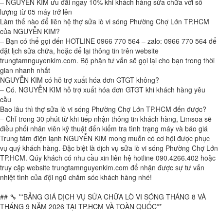
– NGUYỄN KIM ưu đãi ngay 10% khi khách hàng sửa chữa với số
lượng từ 05 máy trở lên
Làm thế nào để liên hệ thợ sửa lò vi sóng Phường Chợ Lớn TP.HCM
của NGUYỄN KIM?
– Bạn có thể gọi đến HOTLINE 0966 770 564 – zalo: 0966 770 564 để
đặt lịch sửa chữa, hoặc để lại thông tin trên website
trungtamnguyenkim.com. Bộ phận tư vấn sẽ gọi lại cho bạn trong thời
gian nhanh nhất
NGUYỄN KIM có hỗ trợ xuất hóa đơn GTGT không?
– Có. NGUYỄN KIM hỗ trợ xuất hóa đơn GTGT khi khách hàng yêu
cầu
Bao lâu thì thợ sửa lò vi sóng Phường Chợ Lớn TP.HCM đến được?
– Chỉ trong 30 phút từ khi tiếp nhận thông tin khách hàng, Limsoa sẽ
điều phối nhân viên kỹ thuật đến kiểm tra tình trạng máy và báo giá
Trung tâm điện lạnh NGUYỄN KIM mong muốn có cơ hội được phục
vụ quý khách hàng. Đặc biệt là dịch vụ sửa lò vi sóng Phường Chợ Lớn
TP.HCM. Qúy khách có nhu cầu xin liên hệ hotline 090.4266.402 hoặc
truy cập website trungtamnguyenkim.com để nhận được sự tư vấn
nhiệt tình của đội ngũ chăm sóc khách hàng nhé!
## 🔧 **BẢNG GIÁ DỊCH VỤ SỬA CHỮA LÒ VI SÓNG THÁNG 8 VÀ
THÁNG 9 NĂM 2026 TẠI TP.HCM VÀ TOÀN QUỐC**