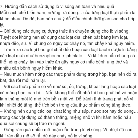
7. Hướng dẫn cách sử dụng lò vi sóng an toàn và hiệu quả
Mỗi cách chế biến hâm, nướng, rã đông… của từng loại thực phẩm là
khác nhau. Do đó, bạn nên chú ý để điều chỉnh thời gian sao cho hợp
lý.
– Chỉ dùng các dụng cụ đựng thức ăn chuyên dụng cho lò vi sóng.
Tuyệt đối không nên sử dụng các loại dĩa, chén bát bằng kim loại,
nhựa dẻo, sứ. Vì chúng có nguy cơ cháy nổ, tan chảy khá nguy hiểm.
– Tránh xa các loại bao gói chất dẻo hoặc các loại baobì được in bằng
các loại mực như benzophenone, phtalate… Vì khi đun nấu chúng có
thể nóng chảy, lan vào thức ăn gây nguy cơ mắc bệnh ung thư và
nhiều căn bệnh nguy hiểm khác.
– Nếu muốn hâm nóng các thực phẩm đựng trong hộp, bạn nên đổ ra
bát, đĩa rồi mới hâm lại.
– Với các thực phẩm có vỏ như sò, ốc, trứng, khoai lang hoặc các loại
có màng bọc, bao bì… Nếu không thể cắt nhỏ thì bạn phải bỏ vỏ hoặc
làm thủng một lỗ nhỏ trên bền mặt vỏ. Để tránh tình trạng phát nổ vì
khi nhiệt độ tăng, thể tích bên trong của thực phẩm cũng tăng theo.
– Không nên đựng các loại chất lỏng như súp, nước sốt hay đồ uống…
trong các vật đựng có thành thẳng, miệng nhỏ vì khi hâm hoặc nấu
quá sôi chúng sẽ bị trào ra ngoài.
– Đừng rán quá nhiều mỡ hoặc dầu trong lò vi sóng. Vì nhiệt độ cao
khi rán dầu mỡ sẽ rất dễ dây cháy nổ lò vi sóng.