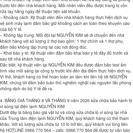
trước khi đến nhà khách hàng. Mỗi nhân viên đều được trang bị cồn
rửa tay hằng ngày để thuận tiện sát khuẩn.
– Khoảng cách: Kỹ thuật viên đến nhà khách hàng thực hiện dịch vụ
vệ sinh máy lạnh đảm bảo giữ khoảng cách an toàn theo khuyến cáo
của bộ Y tế.
– Không tập trung: Mỗi đội tại NGUYỄN KIM sẽ di chuyển đến nhà
khách hàng với số lượng 2 thợ bao gồm: 1 thợ chính và 1 thợ phụ,
đảm bảo không tập trung tại các nơi đông đúc.
– Khai báo y tế: Kỹ thuật viên đảm bảo khai báo y tế đầy đủ trước và
sau tới nhà khách hàng.
Đặc biệt, kỹ thuật viên tại NGUYỄN KIM đều được đảm bảo test âm
tính vào mỗi sáng tại công ty trước khi đến địa điểm thực hiện dịch vụ.
Vì thế, khách hàng có thể hoàn toàn an tâm khi liên hệ tới NGUYỄN
KIM, chúng tôi đảm bảo tuân thủ nghiêm nghặt các nguyên tắc phòng
chống dịch do bộ Y tế đề ra.
4. BẢNG GIÁ THÁNG 8 VÀ THÁNG 9 năm 2026 sửa chữa bảo hành lò
vi sóng tại điện lạnh NGUYỄN KIM
Dưới đây là bảng báo giá vật tư và công sửa chữa lò vi sóng tại nhà
của Trung tâm điện lạnh NGUYỄN KIM, quý khách hàng có thể tham
khảo. Với số lượng sửa chữa từ 10 lò trở lên, quý khách vui lòng liên
hệ HOTLINE 0966 770 564 – zalo: 0966 770 564 để được tư vấn báo