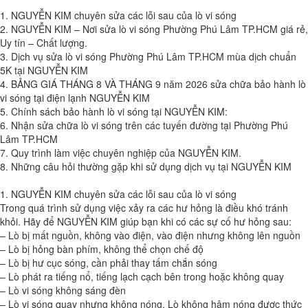
1. NGUYỄN KIM chuyên sửa các lỗi sau của lò vi sóng
2. NGUYỄN KIM – Nơi sửa lò vi sóng Phường Phú Lâm TP.HCM giá rẻ,
Uy tín – Chất lượng.
3. Dịch vụ sửa lò vi sóng Phường Phú Lâm TP.HCM mùa dịch chuẩn
5K tại NGUYỄN KIM
4. BẢNG GIÁ THÁNG 8 VÀ THÁNG 9 năm 2026 sửa chữa bảo hành lò
vi sóng tại điện lạnh NGUYỄN KIM
5. Chính sách bảo hành lò vi sóng tại NGUYỄN KIM:
6. Nhận sửa chữa lò vi sóng trên các tuyến đường tại Phường Phú
Lâm TP.HCM
7. Quy trình làm việc chuyên nghiệp của NGUYỄN KIM.
8. Những câu hỏi thường gặp khi sử dụng dịch vụ tại NGUYỄN KIM
1. NGUYỄN KIM chuyên sửa các lỗi sau của lò vi sóng
Trong quá trình sử dụng việc xảy ra các hư hỏng là điều khó tránh
khỏi. Hãy để NGUYỄN KIM giúp bạn khi có các sự cố hư hỏng sau:
– Lò bị mất nguồn, không vào điện, vào điện nhưng không lên nguồn
– Lò bị hỏng bàn phím, không thể chọn chế độ
– Lò bị hư cục sóng, cần phải thay tấm chắn sóng
– Lò phát ra tiếng nổ, tiếng lạch cạch bên trong hoặc không quay
– Lò vi sóng không sáng đèn
– Lò vi sóng quay nhưng không nóng, Lò không hâm nóng được thức