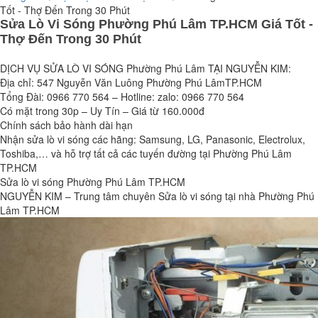
Tốt - Thợ Đến Trong 30 Phút
Sửa Lò Vi Sóng Phường Phú Lâm TP.HCM Giá Tốt -
Thợ Đến Trong 30 Phút
DỊCH VỤ SỬA LÒ VI SÓNG Phường Phú Lâm TẠI NGUYỄN KIM:
Địa chỉ: 547 Nguyễn Văn Luông Phường Phú LâmTP.HCM
Tổng Đài: 0966 770 564 – Hotline: zalo: 0966 770 564
Có mặt trong 30p – Uy Tín – Giá từ 160.000đ
Chính sách bảo hành dài hạn
Nhận sửa lò vi sóng các hãng: Samsung, LG, Panasonic, Electrolux,
Toshiba,… và hỗ trợ tất cả các tuyến đường tại Phường Phú Lâm
TP.HCM
Sửa lò vi sóng Phường Phú Lâm TP.HCM
NGUYỄN KIM – Trung tâm chuyên Sửa lò vi sóng tại nhà Phường Phú
Lâm TP.HCM