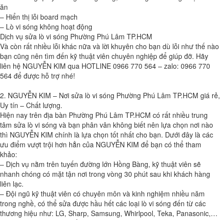
ăn
– Hiển thị lỗi board mạch
– Lò vi sóng không hoạt động
Dịch vụ sửa lò vi sóng Phường Phú Lâm TP.HCM
Và còn rất nhiều lỗi khác nữa và lời khuyên cho bạn dù lỗi như thế nào
bạn cũng nên tìm đến kỹ thuật viên chuyên nghiệp để giúp đỡ. Hãy
liên hệ NGUYỄN KIM qua HOTLINE 0966 770 564 – zalo: 0966 770
564 để được hỗ trợ nhé!
2. NGUYỄN KIM – Nơi sửa lò vi sóng Phường Phú Lâm TP.HCM giá rẻ,
Uy tín – Chất lượng.
Hiện nay trên địa bàn Phường Phú Lâm TP.HCM có rất nhiều trung
tâm sửa lò vi sóng và bạn phân vân không biết nên lựa chọn nơi nào
thì NGUYỄN KIM chính là lựa chọn tốt nhất cho bạn. Dưới đây là các
ưu điểm vượt trội hơn hẳn của NGUYỄN KIM để bạn có thể tham
khảo:
– Dịch vụ nằm trên tuyến đường lớn Hồng Bàng, kỹ thuật viên sẽ
nhanh chóng có mặt tận nơi trong vòng 30 phút sau khi khách hàng
liên lạc.
– Đội ngũ kỹ thuật viên có chuyên môn và kinh nghiệm nhiều năm
trong nghề, có thể sửa được hầu hết các loại lò vi sóng đến từ các
thương hiệu như: LG, Sharp, Samsung, Whirlpool, Teka, Panasonic,…