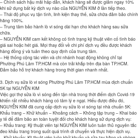
– Chính sách hậu mãi hấp dẫn, khách hàng sẽ được giảm ngay 10%
khi sử dụng bất kỳ dịch vụ nào của NGUYỄN KIM ở lần tiếp theo.
– Thái độ phục vụ tận tình, linh kiện thay thế, sửa chữa đảm bảo chính
hãng 100%.
– Trung tâm bảo hành lò vi sóng dài hạn cho khách hàng sau sửa
chữa.
– NGUYỄN KIM cam kết không có tình trạng kỹ thuật viên cố tình báo
giá sai hoặc hét giá. Mọi thay đổi về chi phí dịch vụ đều được khách
hàng đồng ý và tuân theo quy định của trung tâm.
– Hệ thống cộng tác viên và chi nhánh hoạt động không chỉ tại
Phường Phú Lâm TP.HCM mà còn trải khắp trên địa bàn TP.HCM.
Đảm bảo hỗ trợ khách hàng trong thời gian nhanh nhất.
3. Dịch vụ sửa lò vi sóng Phường Phú Lâm TP.HCM mùa dịch chuẩn
5K tại NGUYỄN KIM
Việc gọi thợ sửa lò vì sóng đến tận nhà trong thời điểm dịch Covid-19
khiến rất nhiều khách hàng có tâm lý e ngại. Hiểu được điều đó,
NGUYỄN KIM đã cung cấp dịch vụ sửa lò vi sóng tại nhà chuẩn 5K:
Khẩu trang – Khử khuẩn – Khoảng cách – Không tập trung – Khai báo
y tế để đảm bảo an toàn tuyệt đối cho khách hàng sử dụng dịch vụ:
– Khẩu trang: Kỹ thuật viên tại NGUYỄN KIM luôn tuân thủ nguyên tắc
đeo khẩu trang trong suốt quá trình di chuyển và thực hiện dịch vụ.
– Khử khuẩn: Kỹ thuật viên luôn khử khuẩn và rửa tay bằng xà phòng