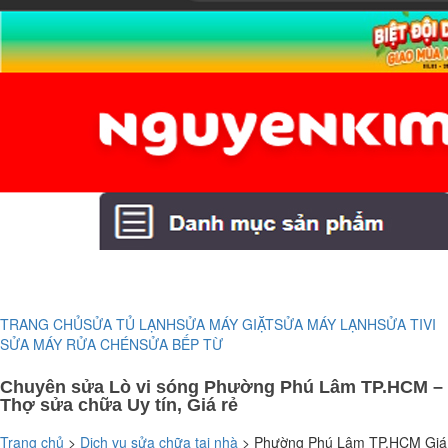
TRANG CHỦ
SỬA TỦ LẠNH
SỬA MÁY GIẶT
SỬA MÁY LẠNH
SỬA TIVI
SỬA MÁY RỬA CHÉN
SỬA BẾP TỪ
Chuyên sửa Lò vi sóng Phường Phú Lâm TP.HCM –
Thợ sửa chữa Uy tín, Giá rẻ
Trang chủ
>
Dịch vụ sửa chữa tại nhà
>
Phường Phú Lâm TP.HCM Giá