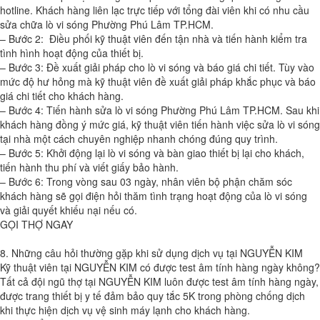
hotline. Khách hàng liên lạc trực tiếp với tổng đài viên khi có nhu cầu
sửa chữa lò vi sóng Phường Phú Lâm TP.HCM.
– Bước 2: Điều phối kỹ thuật viên đến tận nhà và tiến hành kiểm tra
tình hình hoạt động của thiết bị.
– Bước 3: Đề xuất giải pháp cho lò vi sóng và báo giá chi tiết. Tùy vào
mức độ hư hỏng mà kỹ thuật viên đề xuất giải pháp khắc phục và báo
giá chi tiết cho khách hàng.
– Bước 4: Tiến hành sửa lò vi sóng Phường Phú Lâm TP.HCM. Sau khi
khách hàng đồng ý mức giá, kỹ thuật viên tiến hành việc sửa lò vi sóng
tại nhà một cách chuyên nghiệp nhanh chóng đúng quy trình.
– Bước 5: Khởi động lại lò vi sóng và bàn giao thiết bị lại cho khách,
tiến hành thu phí và viết giấy bảo hành.
– Bước 6: Trong vòng sau 03 ngày, nhân viên bộ phận chăm sóc
khách hàng sẽ gọi điện hỏi thăm tình trạng hoạt động của lò vi sóng
và giải quyết khiếu nại nếu có.
GỌI THỢ NGAY
8. Những câu hỏi thường gặp khi sử dụng dịch vụ tại NGUYỄN KIM
Kỹ thuật viên tại NGUYỄN KIM có được test âm tính hàng ngày không?
Tất cả đội ngũ thợ tại NGUYỄN KIM luôn được test âm tính hàng ngày,
được trang thiết bị y tế đảm bảo quy tắc 5K trong phòng chống dịch
khi thực hiện dịch vụ vệ sinh máy lạnh cho khách hàng.