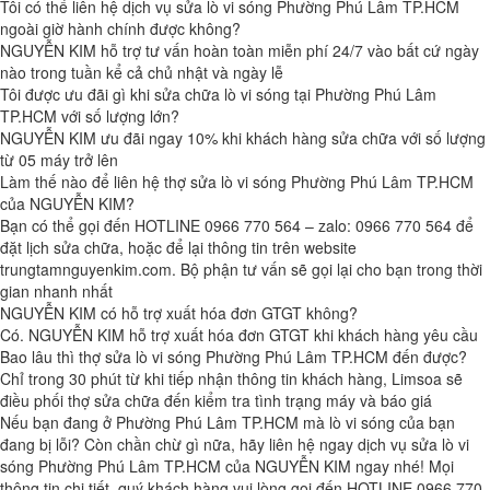
Tôi có thể liên hệ dịch vụ sửa lò vi sóng Phường Phú Lâm TP.HCM
ngoài giờ hành chính được không?
NGUYỄN KIM hỗ trợ tư vấn hoàn toàn miễn phí 24/7 vào bất cứ ngày
nào trong tuần kể cả chủ nhật và ngày lễ
Tôi được ưu đãi gì khi sửa chữa lò vi sóng tại Phường Phú Lâm
TP.HCM với số lượng lớn?
NGUYỄN KIM ưu đãi ngay 10% khi khách hàng sửa chữa với số lượng
từ 05 máy trở lên
Làm thế nào để liên hệ thợ sửa lò vi sóng Phường Phú Lâm TP.HCM
của NGUYỄN KIM?
Bạn có thể gọi đến HOTLINE 0966 770 564 – zalo: 0966 770 564 để
đặt lịch sửa chữa, hoặc để lại thông tin trên website
trungtamnguyenkim.com. Bộ phận tư vấn sẽ gọi lại cho bạn trong thời
gian nhanh nhất
NGUYỄN KIM có hỗ trợ xuất hóa đơn GTGT không?
Có. NGUYỄN KIM hỗ trợ xuất hóa đơn GTGT khi khách hàng yêu cầu
Bao lâu thì thợ sửa lò vi sóng Phường Phú Lâm TP.HCM đến được?
Chỉ trong 30 phút từ khi tiếp nhận thông tin khách hàng, Limsoa sẽ
điều phối thợ sửa chữa đến kiểm tra tình trạng máy và báo giá
Nếu bạn đang ở Phường Phú Lâm TP.HCM mà lò vi sóng của bạn
đang bị lỗi? Còn chần chừ gì nữa, hãy liên hệ ngay dịch vụ sửa lò vi
sóng Phường Phú Lâm TP.HCM của NGUYỄN KIM ngay nhé! Mọi
thông tin chi tiết, quý khách hàng vui lòng gọi đến HOTLINE 0966 770