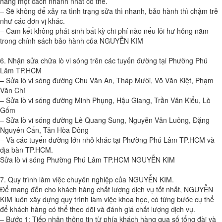
hàng một cách nhanh nhất có thể.
– Sẽ không để xảy ra tình trạng sửa thì nhanh, bảo hành thì chậm trễ
như các đơn vị khác.
– Cam kết không phát sinh bất kỳ chi phí nào nếu lỗi hư hỏng nằm
trong chính sách bảo hành của NGUYỄN KIM
6. Nhận sửa chữa lò vi sóng trên các tuyến đường tại Phường Phú
Lâm TP.HCM
– Sửa lò vi sóng đường Chu Văn An, Tháp Mười, Võ Văn Kiệt, Phạm
Văn Chí
– Sửa lò vi sóng đường Minh Phụng, Hậu Giang, Trần Văn Kiểu, Lò
Gốm
– Sửa lò vi sóng đường Lê Quang Sung, Nguyễn Văn Luông, Đặng
Nguyên Cẩn, Tân Hòa Đông
– Và các tuyến đường lớn nhỏ khác tại Phường Phú Lâm TP.HCM và
địa bàn TP.HCM.
Sửa lò vi sóng Phường Phú Lâm TP.HCM NGUYỄN KIM
7. Quy trình làm việc chuyên nghiệp của NGUYỄN KIM.
Để mang đến cho khách hàng chất lượng dịch vụ tốt nhất, NGUYỄN
KIM luôn xây dựng quy trình làm việc khoa học, có từng bước cụ thể
để khách hàng có thể theo dõi và đánh giá chất lượng dịch vụ.
– Bước 1: Tiếp nhận thông tin từ phía khách hàng qua số tổng đài và