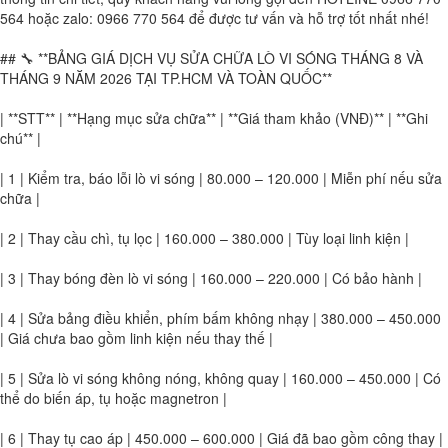
564 hoặc zalo: 0966 770 564 để được tư vấn và hỗ trợ tốt nhất nhé!
## 🔧 **BẢNG GIÁ DỊCH VỤ SỬA CHỮA LÒ VI SÓNG THÁNG 8 VÀ
THÁNG 9 NĂM 2026 TẠI TP.HCM VÀ TOÀN QUỐC**
| **STT** | **Hạng mục sửa chữa** | **Giá tham khảo (VNĐ)** | **Ghi
chú** |
| 1 | Kiểm tra, báo lỗi lò vi sóng | 80.000 – 120.000 | Miễn phí nếu sửa
chữa |
| 2 | Thay cầu chì, tụ lọc | 160.000 – 380.000 | Tùy loại linh kiện |
| 3 | Thay bóng đèn lò vi sóng | 160.000 – 220.000 | Có bảo hành |
| 4 | Sửa bảng điều khiển, phím bấm không nhạy | 380.000 – 450.000
| Giá chưa bao gồm linh kiện nếu thay thế |
| 5 | Sửa lò vi sóng không nóng, không quay | 160.000 – 450.000 | Có
thể do biến áp, tụ hoặc magnetron |
| 6 | Thay tụ cao áp | 450.000 – 600.000 | Giá đã bao gồm công thay |