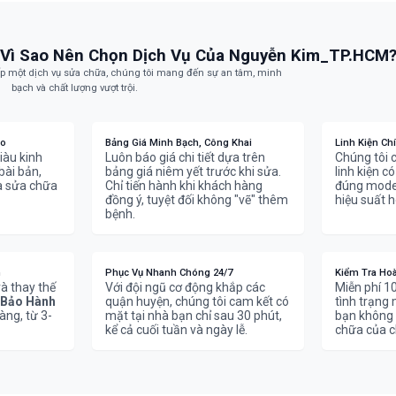
Vì Sao Nên Chọn Dịch Vụ Của Nguyễn Kim_TP.HCM
p một dịch vụ sửa chữa, chúng tôi mang đến sự an tâm, minh
bạch và chất lượng vượt trội.
ao
Bảng Giá Minh Bạch, Công Khai
Linh Kiện Ch
iàu kinh
Luôn báo giá chi tiết dựa trên
Chúng tôi 
bài bản,
bảng giá niêm yết trước khi sửa.
linh kiện c
và sửa chữa
Chỉ tiến hành khi khách hàng
đúng model
đồng ý, tuyệt đối không "vẽ" thêm
hiệu suất h
bệnh.
n
Phục Vụ Nhanh Chóng 24/7
Kiểm Tra Ho
à thay thế
Với đội ngũ cơ động khắp các
Miễn phí 10
Bảo Hành
quận huyện, chúng tôi cam kết có
tình trạng 
àng, từ 3-
mặt tại nhà bạn chỉ sau 30 phút,
bạn không 
kể cả cuối tuần và ngày lễ.
chữa của c