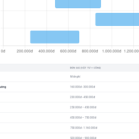
ĐƠN GIÁ (VẬT TƯ + CÔNG)
Miễn phí
tường
160.000đ - 300.000đ
230.000đ - 450.000đ
250.000đ – 450.000đ
450.000đ – 750.000đ
750.000đ - 1.160.000đ
520.000đ – 900.000đ