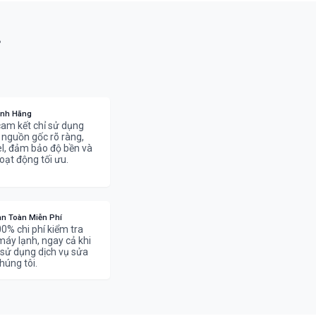
?
ính Hãng
cam kết chỉ sử dụng
ó nguồn gốc rõ ràng,
, đảm bảo độ bền và
oạt động tối ưu.
àn Toàn Miễn Phí
0% chi phí kiểm tra
máy lạnh, ngay cả khi
sử dụng dịch vụ sửa
húng tôi.