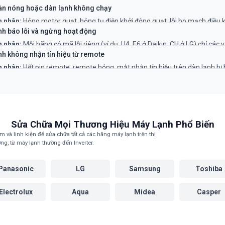
àn nóng hoặc dàn lạnh không chạy
hục:
Cần kỹ thuật viên kiểm tra và siết lại ốc vít, cân bằng lại quạt hoặc k
 nhân:
Hỏng motor quạt, hỏng tụ điện khởi động quạt, lỗi bo mạch điều k
n.
hục:
Đây là lỗi phức tạp cần thợ có chuyên môn kiểm tra và thay thế linh 
nh báo lỗi và ngừng hoạt động
 nhân:
Mỗi hãng có mã lỗi riêng (ví dụ: U4, E6 ở Daikin, CH ở LG) chỉ các 
về cảm biến, bo mạch, áp suất gas.
nh không nhận tín hiệu từ remote
hục:
Cần tra mã lỗi và gọi thợ có kinh nghiệm để xử lý đúng cách.
 nhân:
Hết pin remote, remote hỏng, mắt nhận tín hiệu trên dàn lạnh bị
hục:
Thử thay pin mới. Nếu không được, cần kỹ thuật viên kiểm tra mắt 
h.
Sửa Chữa Mọi Thương Hiệu Máy Lạnh Phổ Biến
 và linh kiện để sửa chữa tất cả các hãng máy lạnh trên thị
ờng, từ máy lạnh thường đến Inverter.
Panasonic
LG
Samsung
Toshiba
Electrolux
Aqua
Midea
Casper