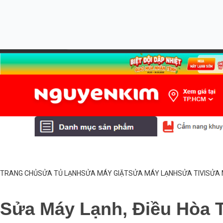
TRANG CHỦ
SỬA TỦ LẠNH
SỬA MÁY GIẶT
SỬA MÁY LẠNH
SỬA TIVI
SỬA 
Sửa Máy Lạnh, Điều Hòa 