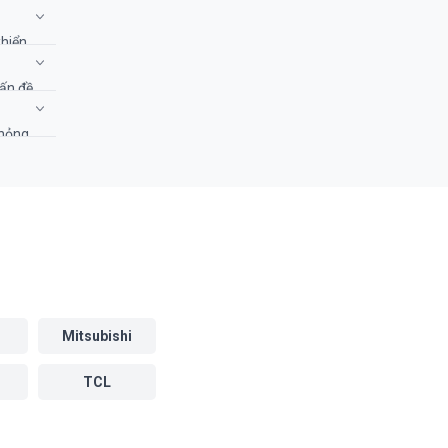
iểm tra
hiển.
kiện.
vấn đề
 hỏng.
nhận và
Mitsubishi
TCL