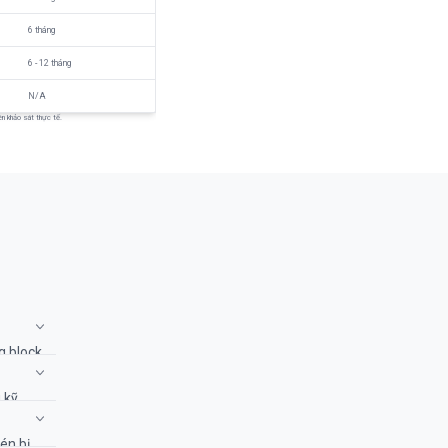
6 tháng
6 - 12 tháng
N/A
iên khảo sát thực tế.
g block
ên
 kỹ
ần kỹ
én bị