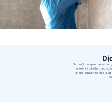
Dị
Sau một thời gian dài sử dụng
ra một số bất tiện trong cu
chóng, chuyên nghiệp là tất
củ