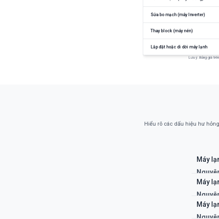
Sửa bo mạch (máy Inverter)
Thay block (máy nén)
Lắp đặt hoặc di dời máy lạnh
Lưu ý: Bảng giá trên
Hiểu rõ các dấu hiệu hư hỏng 
Máy lạ
Nguyên
(máy n
Máy lạ
Khắc p
Nguyên
nghiệp 
thuật, 
Máy lạn
Khắc p
Nguyên
thuật vi