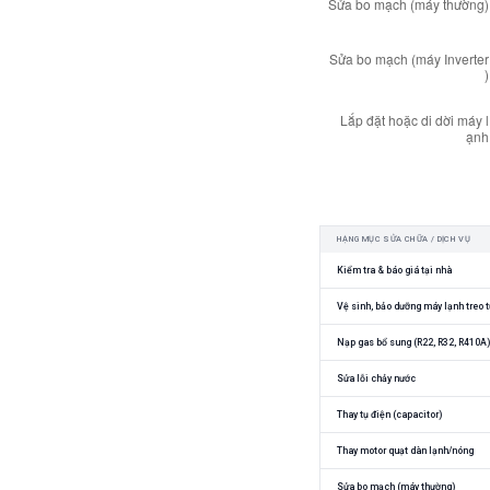
HẠNG MỤC SỬA CHỮA / DỊCH VỤ
Kiểm tra & báo giá tại nhà
Vệ sinh, bảo dưỡng máy lạnh treo 
Nạp gas bổ sung (R22, R32, R410A)
Sửa lỗi chảy nước
Thay tụ điện (capacitor)
Thay motor quạt dàn lạnh/nóng
Sửa bo mạch (máy thường)