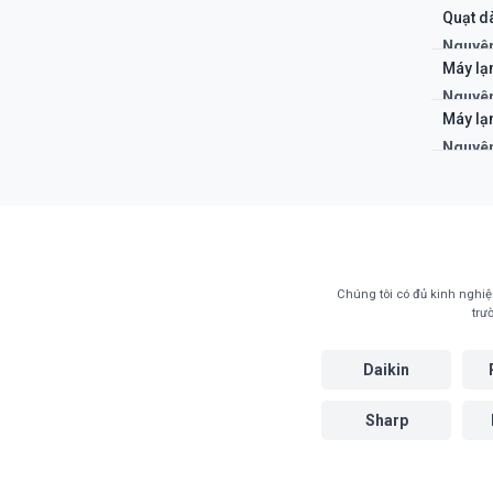
hỏng.
Quạt d
Khắc p
Nguyên
máy né
Khắc p
Máy lạ
Nguyên
cụ thể 
Máy lạ
Khắc p
Nguyên
Khắc p
bo mạc
Chúng tôi có đủ kinh nghiệm
trư
Daikin
Sharp