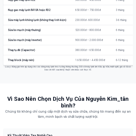
Nạp gas máy lạnh R22
380.000đ – 450.000đ
3 tháng
Nạp gas máy lạnh R410A hoặc R32
650.000đ – 750.000đ
3 tháng
Sửa máy lạnh không lạnh (không thay linh kiện)
230.000đ - 600.000đ
3-6 tháng
Sửa bo mạch (máy thường)
520.000đ – 800.000đ
6 tháng
Sửa bo mạch (máy Inverter)
900.000đ – 2.000.000đ
6 tháng
Thay tụ đề (Capacitor)
380.000đ – 650.000đ
6 tháng
Thay block (máy nén)
1.650.000đ – 4.450.000đ
6-12 tháng
Lưu ý: Bảng giá trên áp dụng cho các dòng máy lạnh treo tường thông thường. Đối với máy lạnh âm trần, áp trần, multi-split, giá sẽ được
báo chi tiết sau khi kỹ thuật viên khảo sát thực tế.
Vì Sao Nên Chọn Dịch Vụ Của Nguyễn Kim_tân
bình?
Chúng tôi không chỉ cung cấp một dịch vụ sửa chữa, chúng tôi mang đến sự an
tâm, minh bạch và chất lượng vượt trội.
Kỹ Thuật Viên Tay Nghề Cao