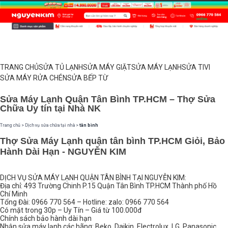
TRANG CHỦ
SỬA TỦ LẠNH
SỬA MÁY GIẶT
SỬA MÁY LẠNH
SỬA TIVI
SỬA MÁY RỬA CHÉN
SỬA BẾP TỪ
Sửa Máy Lạnh Quận Tân Bình TP.HCM – Thợ Sửa
Chữa Uy tín tại Nhà NK
Trang chủ
>
Dịch vụ sửa chữa tại nhà
>
tân bình
Thợ Sửa Máy Lạnh quận tân bình TP.HCM Giỏi, Bảo
Hành Dài Hạn - NGUYỄN KIM
DỊCH VỤ SỬA MÁY LẠNH QUẬN TÂN BÌNH TẠI NGUYỄN KIM:
Địa chỉ: 493 Trường Chinh P.15 Quận Tân Bình TP.HCM Thành phố Hồ
Chí Minh
Tổng Đài: 0966 770 564 – Hotline: zalo: 0966 770 564
Có mặt trong 30p – Uy Tín – Giá từ 100.000đ
Chính sách bảo hành dài hạn
Nhận sửa máy lạnh các hãng: Beko, Daikin, Electrolux, LG, Panasonic,…