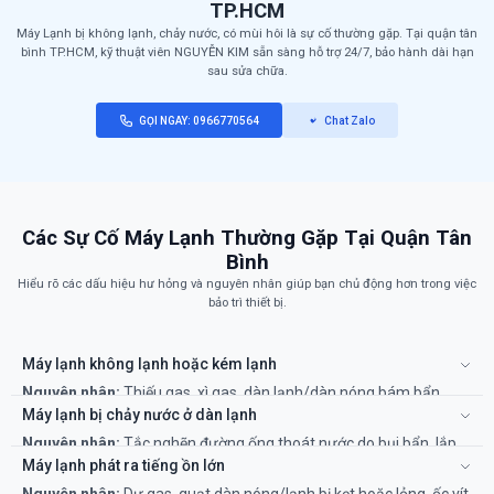
TP.HCM
Máy Lạnh bị không lạnh, chảy nước, có mùi hôi là sự cố thường gặp. Tại quận tân
bình TP.HCM, kỹ thuật viên NGUYỄN KIM sẵn sàng hỗ trợ 24/7, bảo hành dài hạn
sau sửa chữa.
GỌI NGAY: 0966770564
Chat Zalo
Các Sự Cố Máy Lạnh Thường Gặp Tại Quận Tân
Bình
Hiểu rõ các dấu hiệu hư hỏng và nguyên nhân giúp bạn chủ động hơn trong việc
bảo trì thiết bị.
Máy lạnh không lạnh hoặc kém lạnh
Nguyên nhân:
Thiếu gas, xì gas, dàn lạnh/dàn nóng bám bẩn,
hỏng tụ điện, hỏng block (máy nén).
Máy lạnh bị chảy nước ở dàn lạnh
Khắc phục:
Cần vệ sinh máy lạnh định kỳ. Các lỗi về gas, tụ, block
Nguyên nhân:
Tắc nghẽn đường ống thoát nước do bụi bẩn, lắp
cần thợ chuyên nghiệp kiểm tra và xử lý.
đặt không đúng kỹ thuật, dàn lạnh bám tuyết.
Máy lạnh phát ra tiếng ồn lớn
Khắc phục:
Vệ sinh máng nước và thông đường ống thoát. Nếu