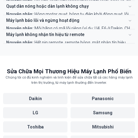
Nguyên nhân:
Dư gas, quạt dàn nóng/lạnh bị kẹt hoặc lỏng, ốc vít
do lắp đặt sai, cần kỹ thuật viên chỉnh lại.
bị lỏng, máy nén bị hỏng.
Quạt dàn nóng hoặc dàn lạnh không chạy
Khắc phục:
Cần kỹ thuật viên kiểm tra và siết lại ốc vít, cân bằng
Nguyên nhân:
Hỏng motor quạt, hỏng tụ điện khởi động quạt, lỗi
lại quạt hoặc kiểm tra máy nén.
bo mạch điều khiển.
Máy lạnh báo lỗi và ngừng hoạt động
Khắc phục:
Đây là lỗi phức tạp cần thợ có chuyên môn kiểm tra
Nguyên nhân:
Mỗi hãng có mã lỗi riêng (ví dụ: U4, E6 ở Daikin, CH
và thay thế linh kiện.
ở LG) chỉ các vấn đề cụ thể về cảm biến, bo mạch, áp suất gas.
Máy lạnh không nhận tín hiệu từ remote
Khắc phục:
Cần tra mã lỗi và gọi thợ có kinh nghiệm để xử lý đúng
Nguyên nhân:
Hết pin remote, remote hỏng, mắt nhận tín hiệu
cách.
trên dàn lạnh bị hỏng.
Khắc phục:
Thử thay pin mới. Nếu không được, cần kỹ thuật viên
kiểm tra mắt nhận và bo mạch.
Sửa Chữa Mọi Thương Hiệu Máy Lạnh Phổ Biến
Chúng tôi có đủ kinh nghiệm và linh kiện để sửa chữa tất cả các hãng máy lạnh
trên thị trường, từ máy lạnh thường đến Inverter.
Daikin
Panasonic
LG
Samsung
Toshiba
Mitsubishi