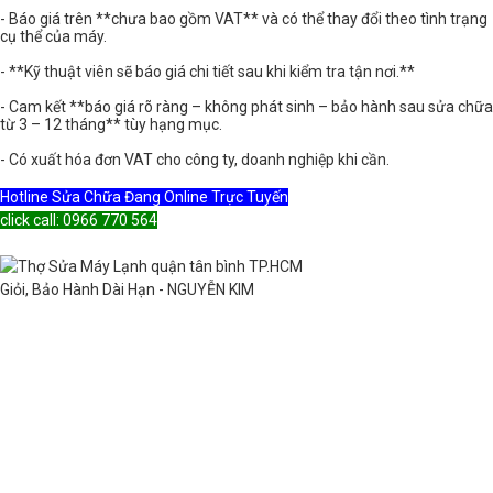
- Báo giá trên **chưa bao gồm VAT** và có thể thay đổi theo tình trạng
cụ thể của máy.
- **Kỹ thuật viên sẽ báo giá chi tiết sau khi kiểm tra tận nơi.**
- Cam kết **báo giá rõ ràng – không phát sinh – bảo hành sau sửa chữa
từ 3 – 12 tháng** tùy hạng mục.
- Có xuất hóa đơn VAT cho công ty, doanh nghiệp khi cần.
Hotline Sửa Chữa Đang Online Trực Tuyến
click call: 0966 770 564