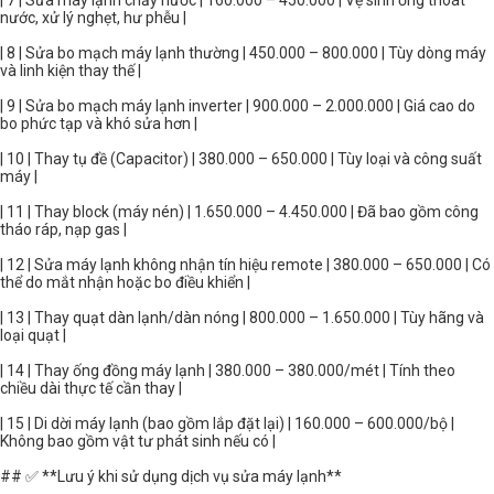
| 7 | Sửa máy lạnh chảy nước | 160.000 – 450.000 | Vệ sinh ống thoát
nước, xử lý nghẹt, hư phễu |
| 8 | Sửa bo mạch máy lạnh thường | 450.000 – 800.000 | Tùy dòng máy
và linh kiện thay thế |
| 9 | Sửa bo mạch máy lạnh inverter | 900.000 – 2.000.000 | Giá cao do
bo phức tạp và khó sửa hơn |
| 10 | Thay tụ đề (Capacitor) | 380.000 – 650.000 | Tùy loại và công suất
máy |
| 11 | Thay block (máy nén) | 1.650.000 – 4.450.000 | Đã bao gồm công
tháo ráp, nạp gas |
| 12 | Sửa máy lạnh không nhận tín hiệu remote | 380.000 – 650.000 | Có
thể do mắt nhận hoặc bo điều khiển |
| 13 | Thay quạt dàn lạnh/dàn nóng | 800.000 – 1.650.000 | Tùy hãng và
loại quạt |
| 14 | Thay ống đồng máy lạnh | 380.000 – 380.000/mét | Tính theo
chiều dài thực tế cần thay |
| 15 | Di dời máy lạnh (bao gồm lắp đặt lại) | 160.000 – 600.000/bộ |
Không bao gồm vật tư phát sinh nếu có |
## ✅ **Lưu ý khi sử dụng dịch vụ sửa máy lạnh**