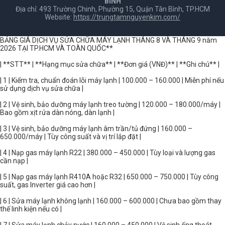
BÌNH
Địa chỉ: 493 Trường Chinh, Phường 15, Quận Tân Bình, TP.HCM
Website:
https://trungtamnguyenkim.com/
BẢNG GIÁ DỊCH VỤ SỬA CHỮA MÁY LẠNH THÁNG 8 VÀ THÁNG 9 năm
2026 TẠI TP.HCM VÀ TOÀN QUỐC**
| **STT** | **Hạng mục sửa chữa** | **Đơn giá (VNĐ)** | **Ghi chú** |
| 1 | Kiểm tra, chuẩn đoán lỗi máy lạnh | 100.000 – 160.000 | Miễn phí nếu
sử dụng dịch vụ sửa chữa |
| 2 | Vệ sinh, bảo dưỡng máy lạnh treo tường | 120.000 – 180.000/máy |
Bao gồm xịt rửa dàn nóng, dàn lạnh |
| 3 | Vệ sinh, bảo dưỡng máy lạnh âm trần/tủ đứng | 160.000 –
650.000/máy | Tùy công suất và vị trí lắp đặt |
| 4 | Nạp gas máy lạnh R22 | 380.000 – 450.000 | Tùy loại và lượng gas
cần nạp |
| 5 | Nạp gas máy lạnh R410A hoặc R32 | 650.000 – 750.000 | Tùy công
suất, gas Inverter giá cao hơn |
| 6 | Sửa máy lạnh không lạnh | 160.000 – 600.000 | Chưa bao gồm thay
thế linh kiện nếu có |