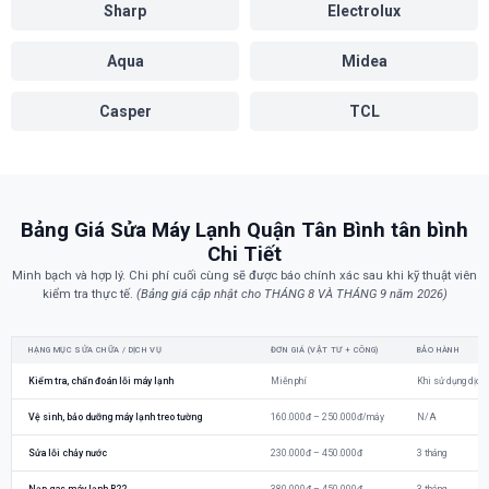
Sharp
Electrolux
Aqua
Midea
Casper
TCL
Bảng Giá Sửa Máy Lạnh Quận Tân Bình tân bình
Chi Tiết
Minh bạch và hợp lý. Chi phí cuối cùng sẽ được báo chính xác sau khi kỹ thuật viên
kiểm tra thực tế.
(Bảng giá cập nhật cho THÁNG 8 VÀ THÁNG 9 năm 2026)
HẠNG MỤC SỬA CHỮA / DỊCH VỤ
ĐƠN GIÁ (VẬT TƯ + CÔNG)
BẢO HÀNH
Kiểm tra, chẩn đoán lỗi máy lạnh
Miễn phí
Khi sử dụng dịch 
Vệ sinh, bảo dưỡng máy lạnh treo tường
160.000đ – 250.000đ/máy
N/A
Sửa lỗi chảy nước
230.000đ – 450.000đ
3 tháng