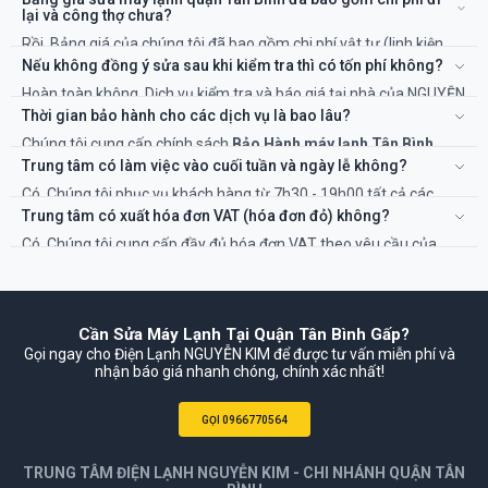
lại và công thợ chưa?
Rồi. Bảng giá của chúng tôi đã bao gồm chi phí vật tư (linh kiện
nếu có) và công của kỹ thuật viên. Sẽ không có chi phí ẩn nào
Nếu không đồng ý sửa sau khi kiểm tra thì có tốn phí không?
khác.
Hoàn toàn không. Dịch vụ kiểm tra và báo giá tại nhà của NGUYỄN
KIM là miễn phí 100%. Bạn chỉ thanh toán khi đồng ý với phương
Thời gian bảo hành cho các dịch vụ là bao lâu?
án và chi phí sửa chữa.
Chúng tôi cung cấp chính sách
Bảo Hành máy lạnh Tân Bình
TP.HCM
rõ ràng, từ 3 đến 12 tháng tùy thuộc vào hạng mục sửa
Trung tâm có làm việc vào cuối tuần và ngày lễ không?
chữa và linh kiện thay thế. Thời gian cụ thể sẽ được ghi rõ trên
Có. Chúng tôi phục vụ khách hàng từ 7h30 - 19h00 tất cả các
phiếu bảo hành.
ngày trong tuần, kể cả Thứ 7, Chủ Nhật và các ngày Lễ, Tết để đáp
Trung tâm có xuất hóa đơn VAT (hóa đơn đỏ) không?
ứng nhu cầu cấp thiết của bạn.
Có. Chúng tôi cung cấp đầy đủ hóa đơn VAT theo yêu cầu của
khách hàng cá nhân và doanh nghiệp để đảm bảo tính minh bạch.
Cần Sửa Máy Lạnh Tại Quận Tân Bình Gấp?
Gọi ngay cho Điện Lạnh NGUYỄN KIM để được tư vấn miễn phí và
nhận báo giá nhanh chóng, chính xác nhất!
GỌI 0966770564
TRUNG TÂM ĐIỆN LẠNH NGUYỄN KIM - CHI NHÁNH QUẬN TÂN