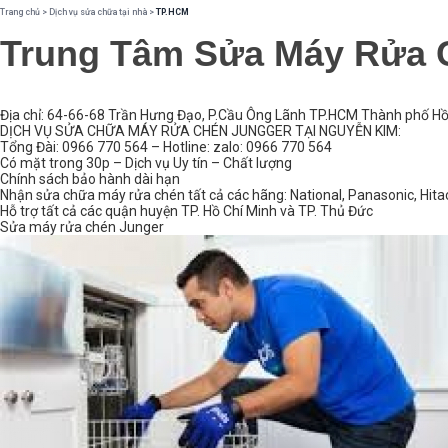
Trang chủ
>
Dịch vụ sửa chữa tại nhà
>
TP.HCM
Trung Tâm Sửa Máy Rửa 
Địa chỉ: 64-66-68 Trần Hưng Đạo, P.Cầu Ông Lãnh TP.HCM Thành phố Hồ
DỊCH VỤ SỬA CHỮA MÁY RỬA CHÉN JUNGGER TẠI NGUYỄN KIM:
Tổng Đài: 0966 770 564 – Hotline: zalo: 0966 770 564
Có mặt trong 30p – Dịch vụ Uy tín – Chất lượng
Chính sách bảo hành dài hạn
Nhận sửa chữa máy rửa chén tất cả các hãng: National, Panasonic, Hitach
Hỗ trợ tất cả các quận huyện TP. Hồ Chí Minh và TP. Thủ Đức
Sửa máy rửa chén Junger