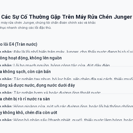
Các Sự Cố Thường Gặp Trên Máy Rửa Chén Junger
 máy rửa chén Junger, chúng tôi chẩn đoán chính xác và khắc
hục nhanh chóng các lỗi đặc thù.
o lỗi E4 (Tràn nước)
 nhân:
Đây là lỗi phổ biến trên máy Junger, cho thấy nước đang bị rò rỉ 
kích hoạt phao chống tràn.
ông hoạt động, không lên nguồn
hục:
Cần ngắt nguồn điện ngay lập tức và gọi thợ chuyên nghiệp để kiểm 
 nhân:
Lỗi bo mạch nguồn, hỏng công tắc cửa, đứt dây điện.
rí rò rỉ và xử lý an toàn.
hục:
Kiểm tra nguồn điện và cửa máy. Nếu không được, cần kỹ thuật viên
a không sạch, còn cặn bẩn
 nghiệp kiểm tra bo mạch.
 nhân:
Tắc nghẽn tay phun, bộ lọc bẩn, xếp chén đĩa sai cách, thiếu mu
ng.
ông xả được nước, đọng nước dưới đáy
hục:
Vệ sinh bộ lọc, tay phun, và xếp lại chén đĩa. Bổ sung muối/nước l
 nhân:
Tắc nghẽn bơm xả hoặc đường ống thoát nước.
.
hục:
Kiểm tra và vệ sinh bộ lọc rác, kiểm tra ống thoát nước. Nếu vẫn bị, c
 chén bị rò rỉ nước ra sàn
 đã hỏng.
 nhân:
Hỏng gioăng cửa, nứt vỡ các đường ống, hoặc lỗi hệ thống chống 
hục:
Đây là lỗi nghiêm trọng cần gọi thợ ngay để tránh chập điện và hư 
y không khô, chén đĩa còn ướt
à.
 nhân:
Hỏng bộ phận sấy (thanh nhiệt, quạt), thiếu nước làm bóng, hoặ
 trình không phù hợp.
hục:
Bổ sung nước làm bóng và chọn chương trình có sấy tăng cường. N