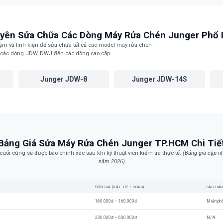
ược, cần kỹ thuật viên kiểm tra bộ phận sấy.
yên Sửa Chữa Các Dòng Máy Rửa Chén Junger Phổ 
ệm và linh kiện để sửa chữa tất cả các model máy rửa chén
ừ các dòng JDW, DWJ đến các dòng cao cấp.
Junger JDW-8
Junger JDW-14S
Bảng Giá Sửa Máy Rửa Chén Junger TP.HCM Chi Tiế
 cuối cùng sẽ được báo chính xác sau khi kỹ thuật viên kiểm tra thực tế.
(Bảng giá cập 
năm 2026)
ĐƠN GIÁ (VẬT TƯ + CÔNG)
BẢO HÀ
160.000đ – 160.000đ
Miễn phí
230.000đ – 600.000đ
N/A