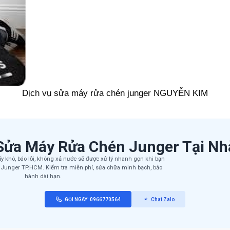
Dịch vụ sửa máy rửa chén junger NGUYỄN KIM
Sửa Máy Rửa Chén Junger Tại N
 khô, báo lỗi, không xả nước sẽ được xử lý nhanh gọn khi bạn
 Junger TP.HCM. Kiểm tra miễn phí, sửa chữa minh bạch, bảo
hành dài hạn.
GỌI NGAY: 0966770564
Chat Zalo