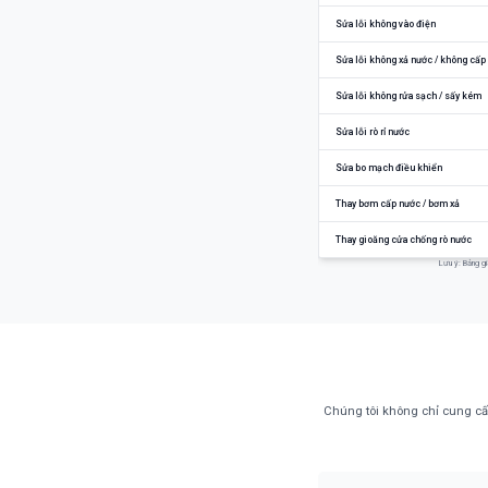
Sửa lỗi không vào điện
Sửa lỗi không xả nước / không cấp
Sửa lỗi không rửa sạch / sấy kém
Sửa lỗi rò rỉ nước
Sửa bo mạch điều khiển
Thay bơm cấp nước / bơm xả
Thay gioăng cửa chống rò nước
Lưu ý: Bảng gi
Chúng tôi không chỉ cung cấ