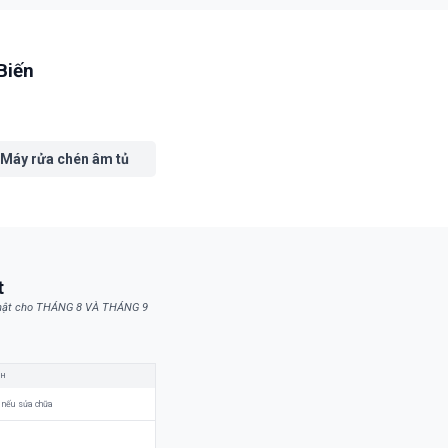
Biến
Máy rửa chén âm tủ
t
nhật cho THÁNG 8 VÀ THÁNG 9
NH
 nếu sửa chữa