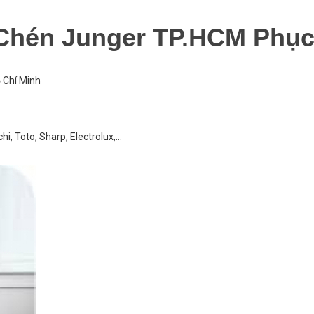
Chén Junger TP.HCM Phục
 Chí Minh
i, Toto, Sharp, Electrolux,…