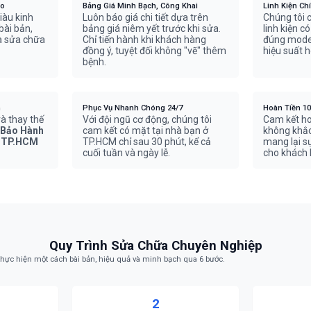
ao
Bảng Giá Minh Bạch, Công Khai
Linh Kiện Ch
iàu kinh
Luôn báo giá chi tiết dựa trên
Chúng tôi 
bài bản,
bảng giá niêm yết trước khi sửa.
linh kiện c
và sửa chữa
Chỉ tiến hành khi khách hàng
đúng model
đồng ý, tuyệt đối không "vẽ" thêm
hiệu suất h
bệnh.
n
Phục Vụ Nhanh Chóng 24/7
Hoàn Tiền 1
à thay thế
Với đội ngũ cơ động, chúng tôi
Cam kết hoà
Bảo Hành
cam kết có mặt tại nhà bạn ở
không khắc 
r TP.HCM
TP.HCM chỉ sau 30 phút, kể cả
mang lại s
cuối tuần và ngày lễ.
cho khách 
Quy Trình Sửa Chữa Chuyên Nghiệp
hực hiện một cách bài bản, hiệu quả và minh bạch qua 6 bước.
2