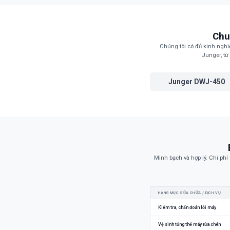
không đ
Chu
Chúng tôi có đủ kinh nghi
Junger, t
Junger DWJ-450
Minh bạch và hợp lý. Chi phí
HẠNG MỤC SỬA CHỮA / DỊCH VỤ
Kiểm tra, chẩn đoán lỗi máy
Vệ sinh tổng thể máy rửa chén