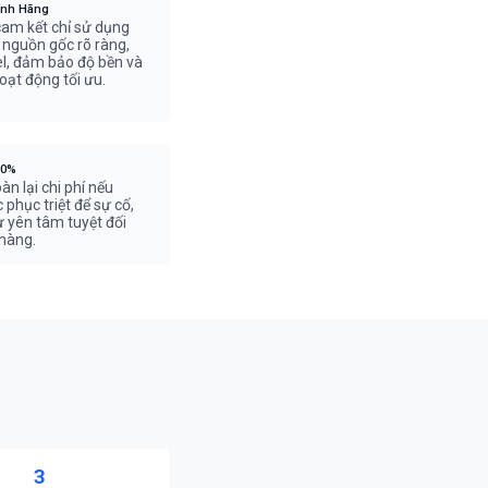
ính Hãng
cam kết chỉ sử dụng
ó nguồn gốc rõ ràng,
, đảm bảo độ bền và
oạt động tối ưu.
00%
n lại chi phí nếu
phục triệt để sự cố,
ự yên tâm tuyệt đối
hàng.
3