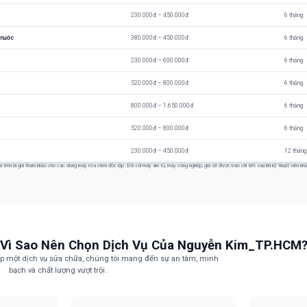
230.000đ – 450.000đ
6 tháng
 nước
380.000đ – 450.000đ
6 tháng
230.000đ – 600.000đ
6 tháng
520.000đ – 800.000đ
6 tháng
800.000đ – 1.650.000đ
6 tháng
520.000đ – 800.000đ
6 tháng
230.000đ – 450.000đ
12 tháng
á trên là giá tham khảo cho các dòng máy rửa chén độc lập. Đối với máy âm tủ, máy công nghiệp, giá sẽ được báo chi tiết sau khi kỹ thuật viên kh
Vì Sao Nên Chọn Dịch Vụ Của Nguyễn Kim_TP.HCM
p một dịch vụ sửa chữa, chúng tôi mang đến sự an tâm, minh
bạch và chất lượng vượt trội.