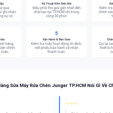
Cầu
Kỹ Thuật Viên Đến Nơi
Ki
hệ qua
Điều phối thợ giỏi gần nhất đến
Kiểm tra
ôi ghi nhận
nhà bạn tại TP.HCM chỉ trong
chính xác 
ng sự cố.
vòng 30 phút.
t
5
hữa
Vận Hành & Bàn Giao
Chă
hách hàng
Kiểm tra máy hoạt động ổn định,
Gọi lại 
kiện chính
viết phiếu bảo hành và nhận
thiết bị
 toàn.
thanh toán.
n
àng Sửa Máy Rửa Chén Junger TP.HCM Nói Gì Về C
⭐⭐⭐⭐⭐