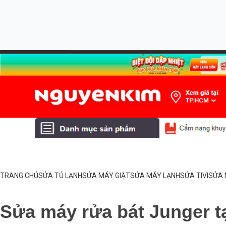
TRANG CHỦ
SỬA TỦ LẠNH
SỬA MÁY GIẶT
SỬA MÁY LẠNH
SỬA TIVI
SỬA 
Sửa máy rửa bát Junger tạ