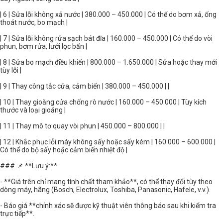
| 6 | Sửa lỗi không xả nước | 380.000 – 450.000 | Có thể do bơm xả, ống
thoát nước, bo mạch |
| 7 | Sửa lỗi không rửa sạch bát đĩa | 160.000 – 450.000 | Có thể do vòi
phun, bơm rửa, lưới lọc bẩn |
| 8 | Sửa bo mạch điều khiển | 800.000 – 1.650.000 | Sửa hoặc thay mới
tùy lỗi |
| 9 | Thay công tắc cửa, cảm biến | 380.000 – 450.000 | |
| 10 | Thay gioăng cửa chống rò nước | 160.000 – 450.000 | Tùy kích
thước và loại gioăng |
| 11 | Thay mô tơ quay vòi phun | 450.000 – 800.000 | |
| 12 | Khắc phục lỗi máy không sấy hoặc sấy kém | 160.000 – 600.000 |
Có thể do bộ sấy hoặc cảm biến nhiệt độ |
### 📌 **Lưu ý:**
- **Giá trên chỉ mang tính chất tham khảo**, có thể thay đổi tùy theo
dòng máy, hãng (Bosch, Electrolux, Toshiba, Panasonic, Hafele, v.v.).
- Báo giá **chính xác sẽ được kỹ thuật viên thông báo sau khi kiểm tra
trực tiếp**.