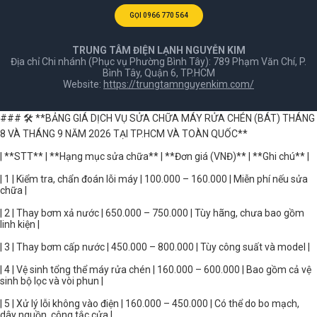
GỌI 0966 770 564
TRUNG TÂM ĐIỆN LẠNH NGUYỄN KIM
Địa chỉ Chi nhánh (Phục vụ Phường Bình Tây): 789 Phạm Văn Chí, P.
Bình Tây, Quận 6, TP.HCM
Website:
https://trungtamnguyenkim.com/
### 🛠️ **BẢNG GIÁ DỊCH VỤ SỬA CHỮA MÁY RỬA CHÉN (BÁT) THÁNG
8 VÀ THÁNG 9 NĂM 2026 TẠI TP.HCM VÀ TOÀN QUỐC**
| **STT** | **Hạng mục sửa chữa** | **Đơn giá (VNĐ)** | **Ghi chú** |
| 1 | Kiểm tra, chẩn đoán lỗi máy | 100.000 – 160.000 | Miễn phí nếu sửa
chữa |
| 2 | Thay bơm xả nước | 650.000 – 750.000 | Tùy hãng, chưa bao gồm
linh kiện |
| 3 | Thay bơm cấp nước | 450.000 – 800.000 | Tùy công suất và model |
| 4 | Vệ sinh tổng thể máy rửa chén | 160.000 – 600.000 | Bao gồm cả vệ
sinh bộ lọc và vòi phun |
| 5 | Xử lý lỗi không vào điện | 160.000 – 450.000 | Có thể do bo mạch,
dây nguồn, công tắc cửa |