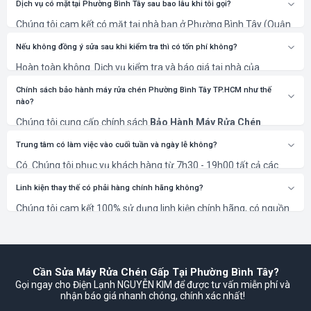
Dịch vụ có mặt tại Phường Bình Tây sau bao lâu khi tôi gọi?
Chúng tôi cam kết có mặt tại nhà bạn ở Phường Bình Tây (Quận
6) trong vòng 30 phút sau khi xác nhận lịch hẹn.
Nếu không đồng ý sửa sau khi kiểm tra thì có tốn phí không?
Hoàn toàn không. Dịch vụ kiểm tra và báo giá tại nhà của
NGUYỄN KIM là miễn phí 100%. Bạn chỉ thanh toán khi đồng ý với
phương án và chi phí sửa chữa.
Chính sách bảo hành máy rửa chén Phường Bình Tây TP.HCM như thế
nào?
Chúng tôi cung cấp chính sách
Bảo Hành Máy Rửa Chén
Phường Bình Tây TP.HCM
rõ ràng, từ 6 đến 12 tháng tùy thuộc
vào hạng mục sửa chữa và linh kiện thay thế. Thời gian cụ thể sẽ
Trung tâm có làm việc vào cuối tuần và ngày lễ không?
được ghi rõ trên phiếu bảo hành.
Có. Chúng tôi phục vụ khách hàng từ 7h30 - 19h00 tất cả các
ngày trong tuần, kể cả Thứ 7, Chủ Nhật và các ngày Lễ, Tết để
đáp ứng nhu cầu cấp thiết của bạn.
Linh kiện thay thế có phải hàng chính hãng không?
Chúng tôi cam kết 100% sử dụng linh kiện chính hãng, có nguồn
gốc rõ ràng và bảo hành theo tiêu chuẩn của nhà sản xuất, đảm
bảo thiết bị của bạn hoạt động bền bỉ nhất.
Cần Sửa Máy Rửa Chén Gấp Tại Phường Bình Tây?
Gọi ngay cho Điện Lạnh NGUYỄN KIM để được tư vấn miễn phí và
nhận báo giá nhanh chóng, chính xác nhất!