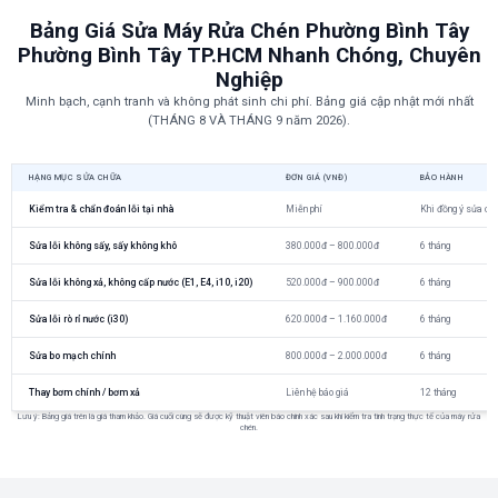
Bảng Giá Sửa Máy Rửa Chén Phường Bình Tây
Phường Bình Tây TP.HCM Nhanh Chóng, Chuyên
Nghiệp
Minh bạch, cạnh tranh và không phát sinh chi phí. Bảng giá cập nhật mới nhất
(THÁNG 8 VÀ THÁNG 9 năm 2026).
HẠNG MỤC SỬA CHỮA
ĐƠN GIÁ (VNĐ)
BẢO HÀNH
Kiểm tra & chẩn đoán lỗi tại nhà
Miễn phí
Khi đồng ý sửa ch
Sửa lỗi không sấy, sấy không khô
380.000đ – 800.000đ
6 tháng
Sửa lỗi không xả, không cấp nước (E1, E4, i10, i20)
520.000đ – 900.000đ
6 tháng
Sửa lỗi rò rỉ nước (i30)
620.000đ – 1.160.000đ
6 tháng
Sửa bo mạch chính
800.000đ – 2.000.000đ
6 tháng
Thay bơm chính / bơm xả
Liên hệ báo giá
12 tháng
Lưu ý: Bảng giá trên là giá tham khảo. Giá cuối cùng sẽ được kỹ thuật viên báo chính xác sau khi kiểm tra tình trạng thực tế của máy rửa
chén.