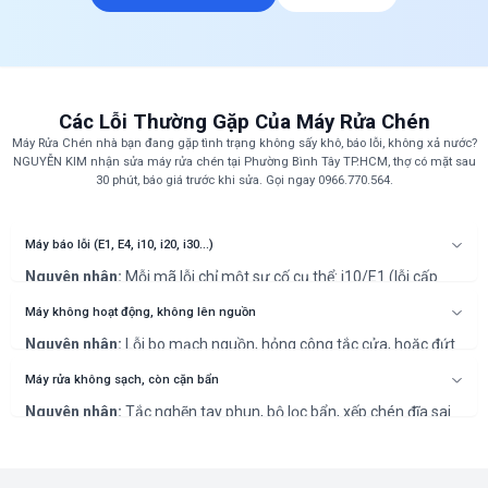
Các Lỗi Thường Gặp Của Máy Rửa Chén
Máy Rửa Chén nhà bạn đang gặp tình trạng không sấy khô, báo lỗi, không xả nước?
NGUYỄN KIM nhận sửa máy rửa chén tại Phường Bình Tây TP.HCM, thợ có mặt sau
30 phút, báo giá trước khi sửa. Gọi ngay 0966.770.564.
Máy báo lỗi (E1, E4, i10, i20, i30...)
Nguyên nhân:
Mỗi mã lỗi chỉ một sự cố cụ thể: i10/E1 (lỗi cấp
nước), i20/E4 (lỗi xả nước), i30 (lỗi chống tràn/rò rỉ nước). Đây là
các lỗi phổ biến nhất.
Máy không hoạt động, không lên nguồn
Cách khắc phục:
Kiểm tra nguồn nước, vệ sinh lưới lọc, kiểm tra
Nguyên nhân:
Lỗi bo mạch nguồn, hỏng công tắc cửa, hoặc đứt
ống xả. Lỗi rò rỉ cần ngắt nguồn và gọi thợ chuyên nghiệp xử lý
dây điện.
ngay để đảm bảo an toàn.
Cách khắc phục:
Kiểm tra nguồn điện và đảm bảo cửa đã đóng
Máy rửa không sạch, còn cặn bẩn
chặt. Nếu không được, cần kỹ thuật viên chuyên nghiệp kiểm tra
Nguyên nhân:
Tắc nghẽn tay phun, bộ lọc bẩn, xếp chén đĩa sai
bo mạch.
cách, hoặc thiếu muối/nước làm bóng.
Cách khắc phục:
Vệ sinh bộ lọc, tay phun, và xếp lại chén đĩa. Bổ
sung muối/nước làm bóng nếu cần.