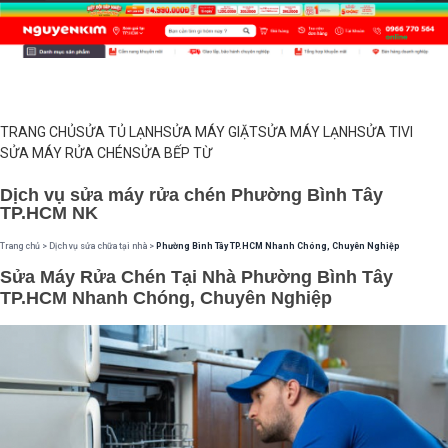
TRANG CHỦ
SỬA TỦ LẠNH
SỬA MÁY GIẶT
SỬA MÁY LẠNH
SỬA TIVI
SỬA MÁY RỬA CHÉN
SỬA BẾP TỪ
Dịch vụ sửa máy rửa chén Phường Bình Tây
TP.HCM NK
Trang chủ
>
Dịch vụ sửa chữa tại nhà
>
Phường Bình Tây TP.HCM Nhanh Chóng, Chuyên Nghiệp
Sửa Máy Rửa Chén Tại Nhà Phường Bình Tây
TP.HCM Nhanh Chóng, Chuyên Nghiệp