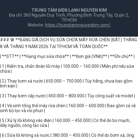
TRUNG TÂM ĐIỆN LẠNH NGUYỄN KIM
Địa chỉ: 360 Nguyễn Duy Trinh, Phường Bình Trưng Tây, Quận 2,
TP.HCM
Website:
https://trungtamnguyenkim.com/
### 🛠️ **BẢNG GIÁ DỊCH VỤ SỬA CHỮA MÁY RỬA CHÉN (BÁT) THÁNG
8 VÀ THÁNG 9 NĂM 2026 TẠI TP.HCM VÀ TOÀN QUỐC**
| **STT** | **Hạng mục sửa chữa** | **Đơn giá (VNĐ)** | **Ghi chú** |
| 1 | Kiểm tra, chẩn đoán lỗi máy | 100.000 – 160.000 | Miễn phí nếu sửa
chữa |
| 2 | Thay bơm xả nước | 650.000 – 750.000 | Tùy hãng, chưa bao gồm
linh kiện |
| 3 | Thay bơm cấp nước | 450.000 – 800.000 | Tùy công suất và model |
| 4 | Vệ sinh tổng thể máy rửa chén | 160.000 – 600.000 | Bao gồm cả vệ
sinh bộ lọc và vòi phun |
| 5 | Xử lý lỗi không vào điện | 160.000 – 450.000 | Có thể do bo mạch,
dây nguồn, công tắc cửa |
| 6 | Sửa lỗi không xả nước | 380.000 – 450.000 | Có thể do bơm xả, ống