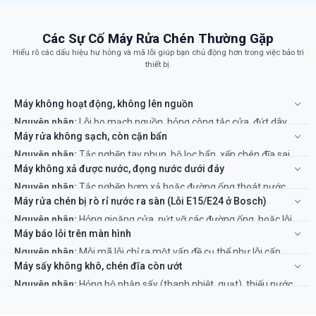
Các Sự Cố Máy Rửa Chén Thường Gặp
Hiểu rõ các dấu hiệu hư hỏng và mã lỗi giúp bạn chủ động hơn trong việc bảo trì
thiết bị.
Máy không hoạt động, không lên nguồn
Nguyên nhân:
Lỗi bo mạch nguồn, hỏng công tắc cửa, đứt dây
điện.
Máy rửa không sạch, còn cặn bẩn
Khắc phục:
Kiểm tra nguồn điện và cửa máy. Nếu không được,
Nguyên nhân:
Tắc nghẽn tay phun, bộ lọc bẩn, xếp chén đĩa sai
cần kỹ thuật viên chuyên nghiệp kiểm tra bo mạch.
cách, thiếu muối/nước làm bóng.
Máy không xả được nước, đọng nước dưới đáy
Khắc phục:
Vệ sinh bộ lọc, tay phun, và xếp lại chén đĩa. Bổ sung
Nguyên nhân:
Tắc nghẽn bơm xả hoặc đường ống thoát nước.
muối/nước làm bóng nếu cần.
Khắc phục:
Kiểm tra và vệ sinh bộ lọc rác, kiểm tra ống thoát
Máy rửa chén bị rò rỉ nước ra sàn (Lỗi E15/E24 ở Bosch)
nước. Nếu vẫn bị, có thể bơm xả đã hỏng.
Nguyên nhân:
Hỏng gioăng cửa, nứt vỡ các đường ống, hoặc lỗi
hệ thống chống tràn (Aquastop).
Máy báo lỗi trên màn hình
Khắc phục:
Đây là lỗi nghiêm trọng cần gọi thợ ngay để tránh
Nguyên nhân:
Mỗi mã lỗi chỉ ra một vấn đề cụ thể như lỗi cấp
chập điện và hư hỏng sàn nhà.
nước, lỗi thoát nước, lỗi cảm biến, lỗi hệ thống sấy.
Máy sấy không khô, chén đĩa còn ướt
Khắc phục:
Cần tra mã lỗi của hãng và gọi thợ có kinh nghiệm để
Nguyên nhân:
Hỏng bộ phận sấy (thanh nhiệt, quạt), thiếu nước
xử lý đúng cách.
làm bóng, hoặc chọn chương trình không phù hợp.
Khắc phục:
Bổ sung nước làm bóng và chọn chương trình có sấy.