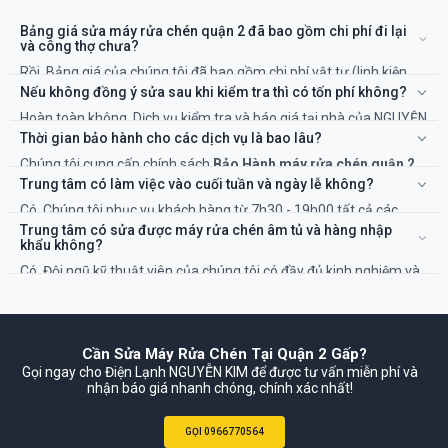
Bảng giá sửa máy rửa chén quận 2 đã bao gồm chi phí đi lại
và công thợ chưa?
Rồi. Bảng giá của chúng tôi đã bao gồm chi phí vật tư (linh kiện
nếu có) và công của kỹ thuật viên. Sẽ không có chi phí ẩn nào
Nếu không đồng ý sửa sau khi kiểm tra thì có tốn phí không?
khác.
Hoàn toàn không. Dịch vụ kiểm tra và báo giá tại nhà của NGUYỄN
KIM là miễn phí 100%. Bạn chỉ thanh toán khi đồng ý với phương
Thời gian bảo hành cho các dịch vụ là bao lâu?
án và chi phí sửa chữa.
Chúng tôi cung cấp chính sách
Bảo Hành máy rửa chén quận 2
TP.HCM
rõ ràng, từ 6 đến 12 tháng tùy thuộc vào hạng mục sửa
Trung tâm có làm việc vào cuối tuần và ngày lễ không?
chữa và linh kiện thay thế. Thời gian cụ thể sẽ được ghi rõ trên
Có. Chúng tôi phục vụ khách hàng từ 7h30 - 19h00 tất cả các
phiếu bảo hành.
ngày trong tuần, kể cả Thứ 7, Chủ Nhật và các ngày Lễ, Tết để đáp
Trung tâm có sửa được máy rửa chén âm tủ và hàng nhập
ứng nhu cầu cấp thiết của bạn.
khẩu không?
Có. Đội ngũ kỹ thuật viên của chúng tôi có đầy đủ kinh nghiệm và
dụng cụ để sửa chữa tất cả các loại máy rửa chén, bao gồm cả
máy âm tủ phức tạp và các dòng máy nhập khẩu châu Âu.
Cần Sửa Máy Rửa Chén Tại Quận 2 Gấp?
Gọi ngay cho Điện Lạnh NGUYỄN KIM để được tư vấn miễn phí và
nhận báo giá nhanh chóng, chính xác nhất!
GỌI 0966770564