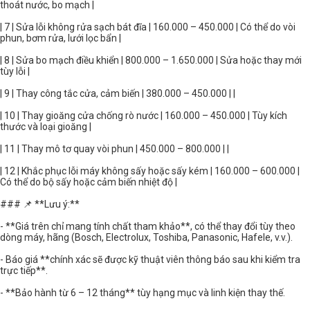
thoát nước, bo mạch |
| 7 | Sửa lỗi không rửa sạch bát đĩa | 160.000 – 450.000 | Có thể do vòi
phun, bơm rửa, lưới lọc bẩn |
| 8 | Sửa bo mạch điều khiển | 800.000 – 1.650.000 | Sửa hoặc thay mới
tùy lỗi |
| 9 | Thay công tắc cửa, cảm biến | 380.000 – 450.000 | |
| 10 | Thay gioăng cửa chống rò nước | 160.000 – 450.000 | Tùy kích
thước và loại gioăng |
| 11 | Thay mô tơ quay vòi phun | 450.000 – 800.000 | |
| 12 | Khắc phục lỗi máy không sấy hoặc sấy kém | 160.000 – 600.000 |
Có thể do bộ sấy hoặc cảm biến nhiệt độ |
### 📌 **Lưu ý:**
- **Giá trên chỉ mang tính chất tham khảo**, có thể thay đổi tùy theo
dòng máy, hãng (Bosch, Electrolux, Toshiba, Panasonic, Hafele, v.v.).
- Báo giá **chính xác sẽ được kỹ thuật viên thông báo sau khi kiểm tra
trực tiếp**.
- **Bảo hành từ 6 – 12 tháng** tùy hạng mục và linh kiện thay thế.