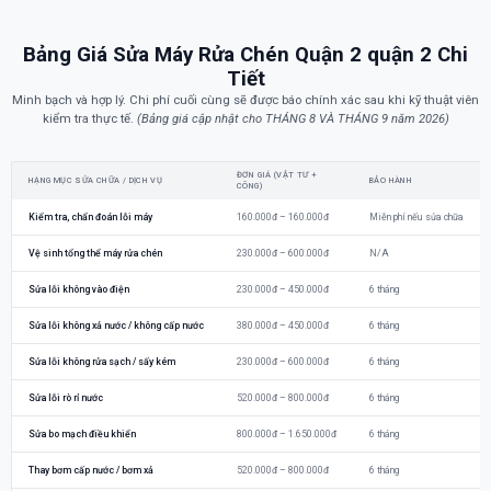
Bảng Giá Sửa Máy Rửa Chén Quận 2 quận 2 Chi
Tiết
Minh bạch và hợp lý. Chi phí cuối cùng sẽ được báo chính xác sau khi kỹ thuật viên
kiểm tra thực tế.
(Bảng giá cập nhật cho THÁNG 8 VÀ THÁNG 9 năm 2026)
ĐƠN GIÁ (VẬT TƯ +
HẠNG MỤC SỬA CHỮA / DỊCH VỤ
BẢO HÀNH
CÔNG)
Kiểm tra, chẩn đoán lỗi máy
160.000đ – 160.000đ
Miễn phí nếu sửa chữa
Vệ sinh tổng thể máy rửa chén
230.000đ – 600.000đ
N/A
Sửa lỗi không vào điện
230.000đ – 450.000đ
6 tháng
Sửa lỗi không xả nước / không cấp nước
380.000đ – 450.000đ
6 tháng
Sửa lỗi không rửa sạch / sấy kém
230.000đ – 600.000đ
6 tháng
Sửa lỗi rò rỉ nước
520.000đ – 800.000đ
6 tháng
Sửa bo mạch điều khiển
800.000đ – 1.650.000đ
6 tháng
Thay bơm cấp nước / bơm xả
520.000đ – 800.000đ
6 tháng