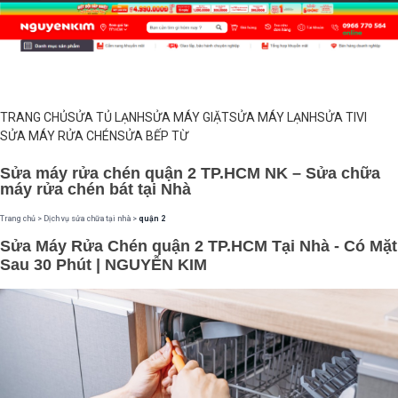
TRANG CHỦ
SỬA TỦ LẠNH
SỬA MÁY GIẶT
SỬA MÁY LẠNH
SỬA TIVI
SỬA MÁY RỬA CHÉN
SỬA BẾP TỪ
Sửa máy rửa chén quận 2 TP.HCM NK – Sửa chữa
máy rửa chén bát tại Nhà
Trang chủ
>
Dịch vụ sửa chữa tại nhà
>
quận 2
Sửa Máy Rửa Chén quận 2 TP.HCM Tại Nhà - Có Mặt
Sau 30 Phút | NGUYỄN KIM