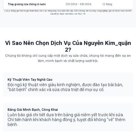
Thay gioăng cửa chống rò nước
230.000đ – 450.000đ
12 tháng
Lưu ý: Bảng giá trên là giá tham khảo cho các dòng máy rửa chén độc lập. Đối với máy âm tủ, máy công nghiệp, giá sẽ được báo chi tiết
sau khi kỹ thuật viên khảo sát thực tế.
Vì Sao Nên Chọn Dịch Vụ Của Nguyễn Kim_quận
2?
Chúng tôi không chỉ cung cấp một dịch vụ sửa chữa, chúng tôi mang đến sự an
tâm, minh bạch và chất lượng vượt trội.
Kỹ Thuật Viên Tay Nghề Cao
Đội ngũ kỹ thuật viên giàu kinh nghiệm, được đào tạo bài bản,
"bắt bệnh" chính xác và sửa chữa triệt để mọi sự cố.
Bảng Giá Minh Bạch, Công Khai
Luôn báo giá chi tiết dựa trên bảng giá niêm yết trước khi sửa.
Chỉ tiến hành khi khách hàng đồng ý, tuyệt đối không "vẽ" thêm
bệnh.