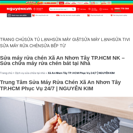
TRANG CHỦ
SỬA TỦ LẠNH
SỬA MÁY GIẶT
SỬA MÁY LẠNH
SỬA TIVI
SỬA MÁY RỬA CHÉN
SỬA BẾP TỪ
Sửa máy rửa chén Xã An Nhơn Tây TP.HCM NK –
Sửa chữa máy rửa chén bát tại Nhà
Trang chủ
>
Dịch vụ sửa chữa tại nhà
>
Xã An Nhơn Tây TP.HCM Phục Vụ 24/7 | NGUYỄN KIM
Trung Tâm Sửa Máy Rửa Chén Xã An Nhơn Tây
TP.HCM Phục Vụ 24/7 | NGUYỄN KIM