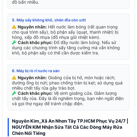
đồ bẩn nhiều.
5. Máy sấy không khô, chén đĩa còn ướt
Nguyên nhân:
Hết nước làm bóng (rất quan trọng
cho quá trình sấy), bộ phận sấy (quạt, thanh nhiệt) bị
hỏng, xếp đồ nhựa (đồ nhựa giữ nhiệt kém).
Cách khắc phục:
Đổ đầy nước làm bóng. Nếu sử
dụng các chương trình sấy tăng cường mà vẫn không
khô, bộ phận sấy có thể cần được kiểm tra.
6. Máy bị rò rỉ nước ra sàn
Nguyên nhân:
Gioăng cửa bị hở, mòn hoặc rách;
đường ống bị nứt; phao chống tràn bị kẹt; sử dụng quá
nhiều chất tẩy rửa gây trào bọt.
Cách khắc phục:
Vệ sinh gioăng cửa. Giảm lượng
chất tẩy rửa. Đây là lỗi nghiêm trọng, bạn nên ngắt điện
và gọi thợ ngay để tránh chập điện.
Nguyễn Kim_Xã An Nhơn Tây TP.HCM Phục Vụ 24/7 |
NGUYỄN KIM Nhận Sửa Tất Cả Các Dòng Máy Rửa
Chén Nổi Tiếng