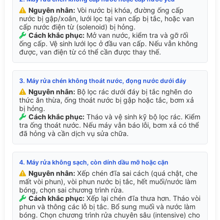
Nguyên nhân:
Vòi nước bị khóa, đường ống cấp
nước bị gập/xoắn, lưới lọc tại van cấp bị tắc, hoặc van
cấp nước điện từ (solenoid) bị hỏng.
Cách khắc phục:
Mở van nước, kiểm tra và gỡ rối
ống cấp. Vệ sinh lưới lọc ở đầu van cấp. Nếu vẫn không
được, van điện từ có thể cần được thay thế.
3. Máy rửa chén không thoát nước, đọng nước dưới đáy
Nguyên nhân:
Bộ lọc rác dưới đáy bị tắc nghẽn do
thức ăn thừa, ống thoát nước bị gập hoặc tắc, bơm xả
bị hỏng.
Cách khắc phục:
Tháo và vệ sinh kỹ bộ lọc rác. Kiểm
tra ống thoát nước. Nếu máy vẫn báo lỗi, bơm xả có thể
đã hỏng và cần dịch vụ sửa chữa.
4. Máy rửa không sạch, còn dính dầu mỡ hoặc cặn
Nguyên nhân:
Xếp chén đĩa sai cách (quá chật, che
mất vòi phun), vòi phun nước bị tắc, hết muối/nước làm
bóng, chọn sai chương trình rửa.
Cách khắc phục:
Xếp lại chén đĩa thưa hơn. Tháo vòi
phun và thông các lỗ bị tắc. Bổ sung muối và nước làm
bóng. Chọn chương trình rửa chuyên sâu (intensive) cho