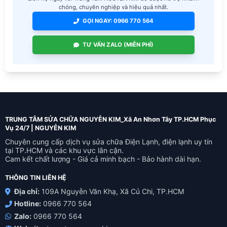
chóng, chuyên nghiệp và hiệu quả nhất.
GỌI NGAY: 0966 770 564
TƯ VẤN ZALO (MIỄN PHÍ)
TRUNG TÂM SỬA CHỮA NGUYỄN KIM_Xã An Nhơn Tây TP.HCM Phục
Vụ 24/7 | NGUYỄN KIM
Chuyên cung cấp dịch vụ sửa chữa Điện Lạnh, điện lạnh uy tín
tại TP.HCM và các khu vực lân cận.
Cam kết chất lượng - Giá cả minh bạch - Bảo hành dài hạn.
THÔNG TIN LIÊN HỆ
Địa chỉ:
109A Nguyễn Văn Khạ, Xã Củ Chi, TP.HCM
Hotline:
0966 770 564
Zalo:
0966 770 564