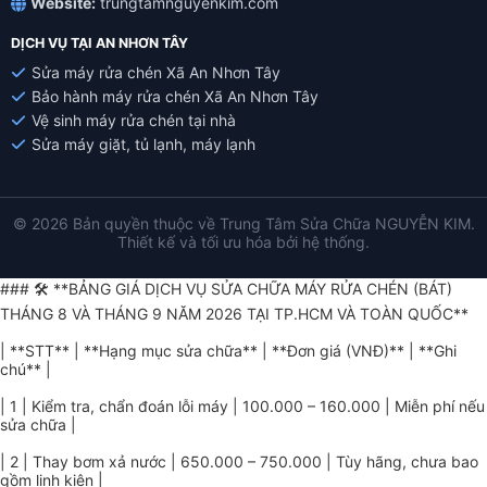
Website:
trungtamnguyenkim.com
DỊCH VỤ TẠI AN NHƠN TÂY
Sửa máy rửa chén Xã An Nhơn Tây
Bảo hành máy rửa chén Xã An Nhơn Tây
Vệ sinh máy rửa chén tại nhà
Sửa máy giặt, tủ lạnh, máy lạnh
© 2026 Bản quyền thuộc về Trung Tâm Sửa Chữa NGUYỄN KIM.
Thiết kế và tối ưu hóa bởi hệ thống.
### 🛠️ **BẢNG GIÁ DỊCH VỤ SỬA CHỮA MÁY RỬA CHÉN (BÁT)
THÁNG 8 VÀ THÁNG 9 NĂM 2026 TẠI TP.HCM VÀ TOÀN QUỐC**
| **STT** | **Hạng mục sửa chữa** | **Đơn giá (VNĐ)** | **Ghi
chú** |
| 1 | Kiểm tra, chẩn đoán lỗi máy | 100.000 – 160.000 | Miễn phí nếu
sửa chữa |
| 2 | Thay bơm xả nước | 650.000 – 750.000 | Tùy hãng, chưa bao
gồm linh kiện |