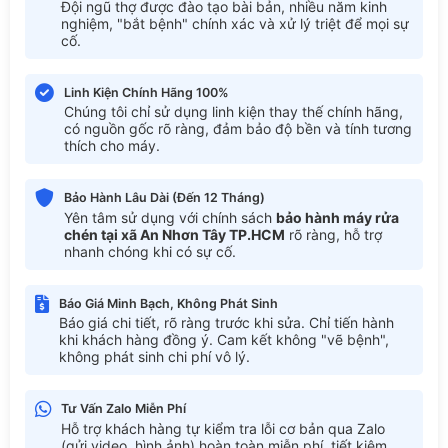
Đội ngũ thợ được đào tạo bài bản, nhiều năm kinh
nghiệm, "bắt bệnh" chính xác và xử lý triệt để mọi sự
cố.
Linh Kiện Chính Hãng 100%
Chúng tôi chỉ sử dụng linh kiện thay thế chính hãng,
có nguồn gốc rõ ràng, đảm bảo độ bền và tính tương
thích cho máy.
Bảo Hành Lâu Dài (Đến 12 Tháng)
Yên tâm sử dụng với chính sách
bảo hành máy rửa
chén tại xã An Nhơn Tây TP.HCM
rõ ràng, hỗ trợ
nhanh chóng khi có sự cố.
Báo Giá Minh Bạch, Không Phát Sinh
Báo giá chi tiết, rõ ràng trước khi sửa. Chỉ tiến hành
khi khách hàng đồng ý. Cam kết không "vẽ bệnh",
không phát sinh chi phí vô lý.
Tư Vấn Zalo Miễn Phí
Hỗ trợ khách hàng tự kiểm tra lỗi cơ bản qua Zalo
(gửi video, hình ảnh) hoàn toàn miễn phí, tiết kiệm