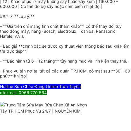
| 12 | Khắc phục lỗi máy không sấy hoặc sấy kém | 160.000 –
600.000 | Có thể do bộ sấy hoặc cảm biến nhiệt độ |
### 📌 **Lưu ý:**
- **Giá trên chỉ mang tính chất tham khảo**, có thể thay đổi tùy
theo dòng máy, hãng (Bosch, Electrolux, Toshiba, Panasonic,
Hafele, v.v.).
- Báo giá **chính xác sẽ được kỹ thuật viên thông báo sau khi kiểm
tra trực tiếp**.
- **Bảo hành từ 6 – 12 tháng** tùy hạng mục và linh kiện thay thế.
- Phục vụ tận nơi tại tất cả các quận TP.HCM, có mặt sau **30 – 60
phút** khi gọi
Hotline Sửa Chữa Đang Online Trực Tuyến
click call: 0966 770 564