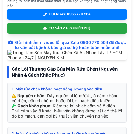
chúng tôi cam kết khôi phục thiết bị của bạn về trạng thái hoạt động hoàn
hảo.
GỌI NGAY: 0966 770 564
TƯ VẤN ZALO (MIỄN PHÍ)
Gửi hình ảnh, video lỗi qua Zalo 0966 770 564 để được
tư vấn bắt bệnh & báo giá sơ bộ hoàn toàn miễn phí!
Các Lỗi Thường Gặp Của Máy Rửa Chén (Nguyên
Nhân & Cách Khắc Phục)
1. Máy rửa chén không hoạt động, không vào điện
Nguyên nhân:
Dây nguồn bị lỏng/đứt, ổ cắm không
có điện, cầu chì hỏng, hoặc lỗi bo mạch điều khiển.
Cách khắc phục:
Kiểm tra lại phích cắm và ổ điện.
Thử cắm vào ổ khác. Nếu vẫn không được, rất có thể lỗi
do bo mạch, cần gọi kỹ thuật viên chuyên nghiệp.
2. Máy rửa chén không cấp nước hoặc cấp nước yếu