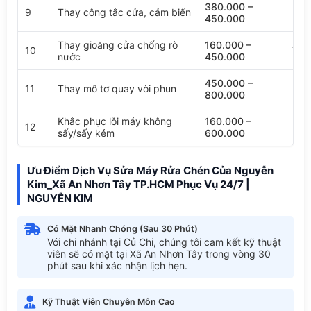
380.000 –
9
Thay công tắc cửa, cảm biến
450.000
Thay gioăng cửa chống rò
160.000 –
10
Tùy 
nước
450.000
450.000 –
11
Thay mô tơ quay vòi phun
800.000
Khắc phục lỗi máy không
160.000 –
Do 
12
sấy/sấy kém
600.000
nhiệ
Ưu Điểm Dịch Vụ Sửa Máy Rửa Chén Của Nguyễn
Kim_Xã An Nhơn Tây TP.HCM Phục Vụ 24/7 |
NGUYỄN KIM
Có Mặt Nhanh Chóng (Sau 30 Phút)
Với chi nhánh tại Củ Chi, chúng tôi cam kết kỹ thuật
viên sẽ có mặt tại Xã An Nhơn Tây trong vòng 30
phút sau khi xác nhận lịch hẹn.
Kỹ Thuật Viên Chuyên Môn Cao