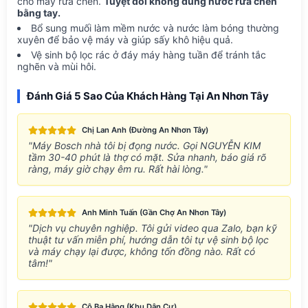
cho máy rửa chén.
Tuyệt đối không dùng nước rửa chén
bằng tay.
Bổ sung muối làm mềm nước và nước làm bóng thường
xuyên để bảo vệ máy và giúp sấy khô hiệu quả.
Vệ sinh bộ lọc rác ở đáy máy hàng tuần để tránh tắc
nghẽn và mùi hôi.
Đánh Giá 5 Sao Của Khách Hàng Tại An Nhơn Tây
Chị Lan Anh (Đường An Nhơn Tây)
"Máy Bosch nhà tôi bị đọng nước. Gọi NGUYỄN KIM
tầm 30-40 phút là thợ có mặt. Sửa nhanh, báo giá rõ
ràng, máy giờ chạy êm ru. Rất hài lòng."
Anh Minh Tuấn (Gần Chợ An Nhơn Tây)
"Dịch vụ chuyên nghiệp. Tôi gửi video qua Zalo, bạn kỹ
thuật tư vấn miễn phí, hướng dẫn tôi tự vệ sinh bộ lọc
và máy chạy lại được, không tốn đồng nào. Rất có
tâm!"
Cô Ba Hằng (Khu Dân Cư)