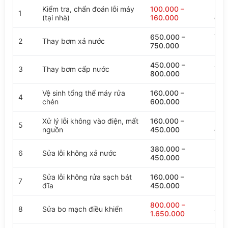
Kiểm tra, chẩn đoán lỗi máy
100.000 –
Miễ
1
(tại nhà)
160.000
chữ
650.000 –
Tùy
2
Thay bơm xả nước
750.000
kiện
450.000 –
3
Thay bơm cấp nước
Tùy
800.000
Vệ sinh tổng thể máy rửa
160.000 –
Bao 
4
chén
600.000
phu
Xử lý lỗi không vào điện, mất
160.000 –
Do 
5
nguồn
450.000
côn
380.000 –
Do 
6
Sửa lỗi không xả nước
450.000
mạc
Sửa lỗi không rửa sạch bát
160.000 –
Do v
7
đĩa
450.000
bẩn
800.000 –
8
Sửa bo mạch điều khiển
Sửa 
1.650.000