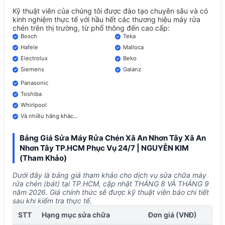
Kỹ thuật viên của chúng tôi được đào tạo chuyên sâu và có
kinh nghiệm thực tế với hầu hết các thương hiệu máy rửa
chén trên thị trường, từ phổ thông đến cao cấp:
Bosch
Teka
Hafele
Malloca
Electrolux
Beko
Siemens
Galanz
Panasonic
Toshiba
Whirlpool
Và nhiều hãng khác...
Bảng Giá Sửa Máy Rửa Chén Xã An Nhơn Tây Xã An
Nhơn Tây TP.HCM Phục Vụ 24/7 | NGUYỄN KIM
(Tham Khảo)
Dưới đây là bảng giá tham khảo cho dịch vụ sửa chữa máy
rửa chén (bát) tại TP.HCM, cập nhật THÁNG 8 VÀ THÁNG 9
năm 2026. Giá chính thức sẽ được kỹ thuật viên báo chi tiết
sau khi kiểm tra thực tế.
STT
Hạng mục sửa chữa
Đơn giá (VNĐ)
Ghi