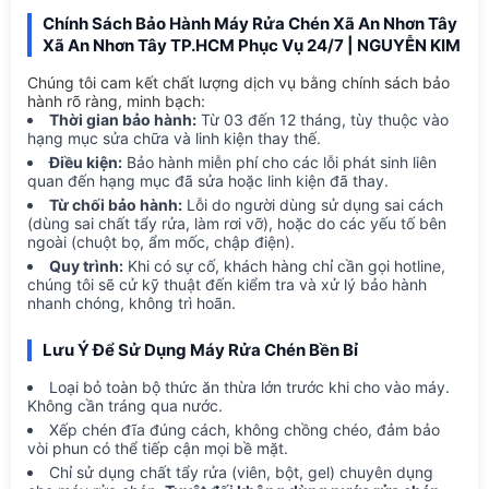
Chính Sách Bảo Hành Máy Rửa Chén Xã An Nhơn Tây
Xã An Nhơn Tây TP.HCM Phục Vụ 24/7 | NGUYỄN KIM
Chúng tôi cam kết chất lượng dịch vụ bằng chính sách bảo
hành rõ ràng, minh bạch:
Thời gian bảo hành:
Từ 03 đến 12 tháng, tùy thuộc vào
hạng mục sửa chữa và linh kiện thay thế.
Điều kiện:
Bảo hành miễn phí cho các lỗi phát sinh liên
quan đến hạng mục đã sửa hoặc linh kiện đã thay.
Từ chối bảo hành:
Lỗi do người dùng sử dụng sai cách
(dùng sai chất tẩy rửa, làm rơi vỡ), hoặc do các yếu tố bên
ngoài (chuột bọ, ẩm mốc, chập điện).
Quy trình:
Khi có sự cố, khách hàng chỉ cần gọi hotline,
chúng tôi sẽ cử kỹ thuật đến kiểm tra và xử lý bảo hành
nhanh chóng, không trì hoãn.
Lưu Ý Để Sử Dụng Máy Rửa Chén Bền Bỉ
Loại bỏ toàn bộ thức ăn thừa lớn trước khi cho vào máy.
Không cần tráng qua nước.
Xếp chén đĩa đúng cách, không chồng chéo, đảm bảo
vòi phun có thể tiếp cận mọi bề mặt.
Chỉ sử dụng chất tẩy rửa (viên, bột, gel) chuyên dụng