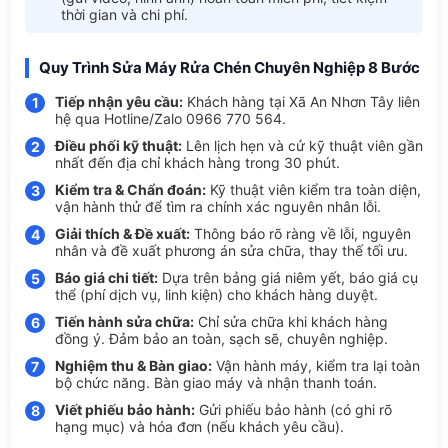
thời gian và chi phí.
Quy Trình Sửa Máy Rửa Chén Chuyên Nghiệp 8 Bước
Tiếp nhận yêu cầu:
Khách hàng tại Xã An Nhơn Tây liên
1
hệ qua Hotline/Zalo 0966 770 564.
Điều phối kỹ thuật:
Lên lịch hẹn và cử kỹ thuật viên gần
2
nhất đến địa chỉ khách hàng trong 30 phút.
Kiểm tra & Chẩn đoán:
Kỹ thuật viên kiểm tra toàn diện,
3
vận hành thử để tìm ra chính xác nguyên nhân lỗi.
Giải thích & Đề xuất:
Thông báo rõ ràng về lỗi, nguyên
4
nhân và đề xuất phương án sửa chữa, thay thế tối ưu.
Báo giá chi tiết:
Dựa trên bảng giá niêm yết, báo giá cụ
5
thể (phí dịch vụ, linh kiện) cho khách hàng duyệt.
Tiến hành sửa chữa:
Chỉ sửa chữa khi khách hàng
6
đồng ý. Đảm bảo an toàn, sạch sẽ, chuyên nghiệp.
Nghiệm thu & Bàn giao:
Vận hành máy, kiểm tra lại toàn
7
bộ chức năng. Bàn giao máy và nhận thanh toán.
Viết phiếu bảo hành:
Gửi phiếu bảo hành (có ghi rõ
8
hạng mục) và hóa đơn (nếu khách yêu cầu).