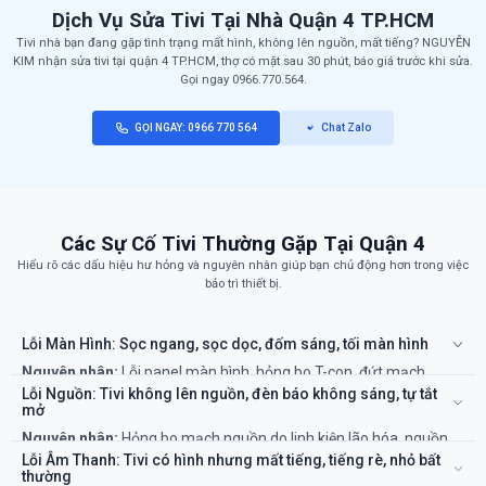
Dịch Vụ Sửa Tivi Tại Nhà Quận 4 TP.HCM
Tivi nhà bạn đang gặp tình trạng mất hình, không lên nguồn, mất tiếng? NGUYỄN
KIM nhận sửa tivi tại quận 4 TP.HCM, thợ có mặt sau 30 phút, báo giá trước khi sửa.
Gọi ngay 0966.770.564.
GỌI NGAY: 0966 770 564
Chat Zalo
Các Sự Cố Tivi Thường Gặp Tại Quận 4
Hiểu rõ các dấu hiệu hư hỏng và nguyên nhân giúp bạn chủ động hơn trong việc
bảo trì thiết bị.
Lỗi Màn Hình: Sọc ngang, sọc dọc, đốm sáng, tối màn hình
Nguyên nhân:
Lỗi panel màn hình, hỏng bo T-con, đứt mạch,
hỏng đèn LED nền. Đây là một trong những lỗi phức tạp và chi phí
Lỗi Nguồn: Tivi không lên nguồn, đèn báo không sáng, tự tắt
sửa chữa khá cao, đôi khi cần thay màn hình.
mở
Khắc phục:
Cần kỹ thuật viên có máy móc chuyên dụng để kiểm
Nguyên nhân:
Hỏng bo mạch nguồn do linh kiện lão hóa, nguồn
tra và sửa chữa hoặc thay thế.
điện không ổn định hoặc sét đánh.
Lỗi Âm Thanh: Tivi có hình nhưng mất tiếng, tiếng rè, nhỏ bất
Khắc phục:
Kỹ thuật viên sẽ kiểm tra và sửa chữa hoặc thay thế
thường