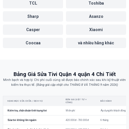
TCL
Toshiba
Sharp
Asanzo
Casper
Xiaomi
Coocaa
và nhiều hãng khác
Bảng Giá Sửa Tivi Quận 4 quận 4 Chi Tiết
Minh bạch và hợp lý. Chi phí cuối cùng sẽ được báo chính xác sau khi kỹ thuật viên
kiểm tra thực tế.
(Bảng giá cập nhật cho THÁNG 8 VÀ THÁNG 9 năm 2026)
ĐƠN GIÁ (VẬT TƯ +
HẠNG MỤC SỬA CHỮA / DỊCH VỤ
BẢO HÀNH
CÔNG)
Kiểm tra, chẩn đoán tình trạng tivi
Miễn phí
Áp dụng khi khách đồng ý 
Sửa tivi không lên nguồn
420.000đ - 700.000đ
6 tháng