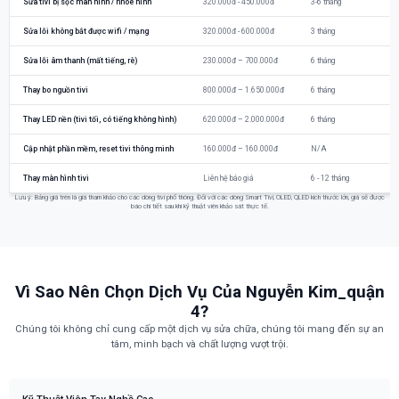
Sửa tivi bị sọc màn hình / nhòe hình
320.000đ - 450.000đ
3-6 tháng
Sửa lỗi không bắt được wifi / mạng
320.000đ - 600.000đ
3 tháng
Sửa lỗi âm thanh (mất tiếng, rè)
230.000đ – 700.000đ
6 tháng
Thay bo nguồn tivi
800.000đ – 1.650.000đ
6 tháng
Thay LED nền (tivi tối, có tiếng không hình)
620.000đ – 2.000.000đ
6 tháng
Cập nhật phần mềm, reset tivi thông minh
160.000đ – 160.000đ
N/A
Thay màn hình tivi
Liên hệ báo giá
6 - 12 tháng
Lưu ý: Bảng giá trên là giá tham khảo cho các dòng tivi phổ thông. Đối với các dòng Smart Tivi, OLED, QLED kích thước lớn, giá sẽ được
báo chi tiết sau khi kỹ thuật viên khảo sát thực tế.
Vì Sao Nên Chọn Dịch Vụ Của Nguyễn Kim_quận
4?
Chúng tôi không chỉ cung cấp một dịch vụ sửa chữa, chúng tôi mang đến sự an
tâm, minh bạch và chất lượng vượt trội.