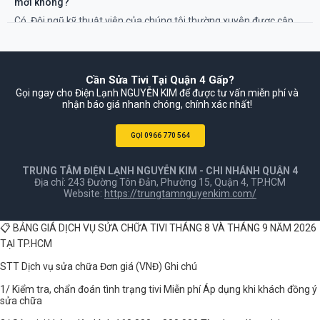
mới không?
Có. Đội ngũ kỹ thuật viên của chúng tôi thường xuyên được cập
nhật kiến thức và có đủ trang thiết bị để sửa chữa các dòng tivi
công nghệ mới nhất từ tất cả các hãng.
Cần Sửa Tivi Tại Quận 4 Gấp?
Gọi ngay cho Điện Lạnh NGUYỄN KIM để được tư vấn miễn phí và
nhận báo giá nhanh chóng, chính xác nhất!
GỌI 0966 770 564
TRUNG TÂM ĐIỆN LẠNH NGUYỄN KIM - CHI NHÁNH QUẬN 4
Địa chỉ: 243 Đường Tôn Đản, Phường 15, Quận 4, TP.HCM
Website:
https://trungtamnguyenkim.com/
📋 BẢNG GIÁ DỊCH VỤ SỬA CHỮA TIVI THÁNG 8 VÀ THÁNG 9 NĂM 2026
TẠI TP.HCM
STT Dịch vụ sửa chữa Đơn giá (VNĐ) Ghi chú
1/ Kiểm tra, chẩn đoán tình trạng tivi Miễn phí Áp dụng khi khách đồng ý
sửa chữa