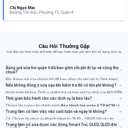
Chị Ngọc Mai
Đường Tôn Đản, Phường 15, Quận 4
Câu Hỏi Thường Gặp
Giải đáp các thắc mắc phổ biến để bạn hoàn toàn yên tâm khi sử dụng dịch vụ.
Bảng giá sửa tivi quận 4 đã bao gồm chi phí đi lại và công thợ
chưa?
Rồi. Bảng giá của chúng tôi đã bao gồm chi phí vật tư (linh kiện)
và công của kỹ thuật viên. Sẽ không có chi phí ẩn nào khác.
Nếu không đồng ý sửa sau khi kiểm tra thì có tốn phí không?
Hoàn toàn không. Dịch vụ kiểm tra và báo giá tại nhà của NGUYỄN
KIM là miễn phí 100%. Bạn chỉ thanh toán khi đồng ý với phương
Thời gian bảo hành cho các dịch vụ là bao lâu?
án và chi phí sửa chữa.
Chúng tôi cung cấp chính sách
Bảo Hành tivi quận 4 TP.HCM
rõ
ràng, từ 3 đến 12 tháng tùy thuộc vào hạng mục sửa chữa và linh
Trung tâm có làm việc vào cuối tuần và ngày lễ không?
kiện thay thế. Thời gian cụ thể sẽ được ghi rõ trên phiếu bảo hành.
Có. Chúng tôi phục vụ khách hàng từ 7h30 - 19h00 tất cả các
ngày trong tuần, kể cả Thứ 7, Chủ Nhật và các ngày Lễ, Tết để đáp
Trung tâm có sửa được các dòng Smart Tivi, OLED, QLED đời
ứng nhu cầu cấp thiết của bạn.