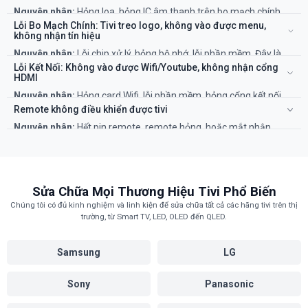
các linh kiện hỏng trên bo nguồn.
Nguyên nhân:
Hỏng loa, hỏng IC âm thanh trên bo mạch chính,
hoặc lỗi phần mềm.
Lỗi Bo Mạch Chính: Tivi treo logo, không vào được menu,
Khắc phục:
Kiểm tra cài đặt âm thanh. Nếu không được, cần thợ
không nhận tín hiệu
kiểm tra loa và bo mạch.
Nguyên nhân:
Lỗi chip xử lý, hỏng bộ nhớ, lỗi phần mềm. Đây là
"bộ não" của tivi nên việc sửa chữa đòi hỏi chuyên môn cao.
Lỗi Kết Nối: Không vào được Wifi/Youtube, không nhận cổng
Khắc phục:
Cần kỹ thuật viên chuyên nghiệp để "chạy lại" phần
HDMI
mềm hoặc sửa chữa/thay thế bo mạch chính.
Nguyên nhân:
Hỏng card Wifi, lỗi phần mềm, hỏng cổng kết nối
vật lý.
Remote không điều khiển được tivi
Khắc phục:
Thử reset tivi về cài đặt gốc. Nếu không được, cần thợ
Nguyên nhân:
Hết pin remote, remote hỏng, hoặc mắt nhận
kiểm tra phần cứng.
hồng ngoại trên tivi bị lỗi.
Khắc phục:
Thay pin mới. Nếu vẫn không được, cần kỹ thuật viên
kiểm tra mắt nhận trên tivi.
Sửa Chữa Mọi Thương Hiệu Tivi Phổ Biến
Chúng tôi có đủ kinh nghiệm và linh kiện để sửa chữa tất cả các hãng tivi trên thị
trường, từ Smart TV, LED, OLED đến QLED.
Samsung
LG
Sony
Panasonic