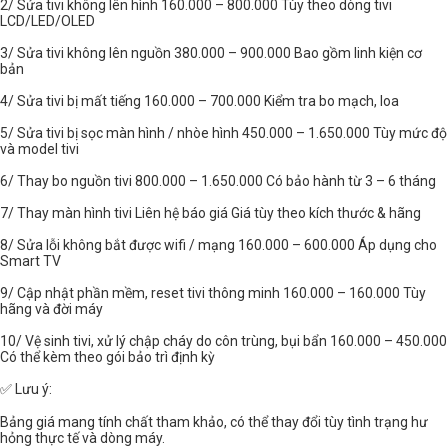
2/ Sửa tivi không lên hình 160.000 – 800.000 Tùy theo dòng tivi
LCD/LED/OLED
3/ Sửa tivi không lên nguồn 380.000 – 900.000 Bao gồm linh kiện cơ
bản
4/ Sửa tivi bị mất tiếng 160.000 – 700.000 Kiểm tra bo mạch, loa
5/ Sửa tivi bị sọc màn hình / nhòe hình 450.000 – 1.650.000 Tùy mức độ
và model tivi
6/ Thay bo nguồn tivi 800.000 – 1.650.000 Có bảo hành từ 3 – 6 tháng
7/ Thay màn hình tivi Liên hệ báo giá Giá tùy theo kích thước & hãng
8/ Sửa lỗi không bắt được wifi / mạng 160.000 – 600.000 Áp dụng cho
Smart TV
9/ Cập nhật phần mềm, reset tivi thông minh 160.000 – 160.000 Tùy
hãng và đời máy
10/ Vệ sinh tivi, xử lý chập cháy do côn trùng, bụi bẩn 160.000 – 450.000
Có thể kèm theo gói bảo trì định kỳ
✅ Lưu ý:
Bảng giá mang tính chất tham khảo, có thể thay đổi tùy tình trạng hư
hỏng thực tế và dòng máy.