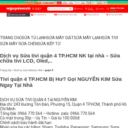
TRANG CHỦ
SỬA TỦ LẠNH
SỬA MÁY GIẶT
SỬA MÁY LẠNH
SỬA TIVI
SỬA MÁY RỬA CHÉN
SỬA BẾP TỪ
Dịch vụ Sửa tivi quận 4 TP.HCM NK tại nhà – Sửa
chữa tivi LCD, Oled,..
Trang chủ
>
Dịch vụ sửa chữa tại nhà
>
quận 4
Tivi quận 4 TP.HCM Bị Hư? Gọi NGUYỄN KIM Sửa
Ngay Tại Nhà
DỊCH VỤ SỬA TIVI QUẬN 4 TẠI NGUYỄN KIM:
Địa chỉ: 243 Đường Tôn Đản, Phường 15, Quận 4 TP.HCM, Thành phố Hồ
Chí Minh
Tổng Đài: 0966 770 564 – Hotline: zalo: 0966 770 564
Có mặt trong 30p – Uy Tín – Giá từ 100.000đ
Chính sách bảo hành dài hạn
Nhận sửa tivi các hãng: Sharp, Toshiba, Panasonic, Samsung, Sony,