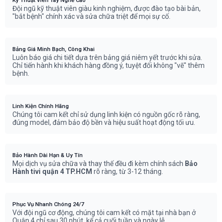
Kỹ Thuật Viên Tay Nghề Cao
Đội ngũ kỹ thuật viên giàu kinh nghiệm, được đào tạo bài bản,
"bắt bệnh" chính xác và sửa chữa triệt để mọi sự cố.
Bảng Giá Minh Bạch, Công Khai
Luôn báo giá chi tiết dựa trên bảng giá niêm yết trước khi sửa.
Chỉ tiến hành khi khách hàng đồng ý, tuyệt đối không "vẽ" thêm
bệnh.
Linh Kiện Chính Hãng
Chúng tôi cam kết chỉ sử dụng linh kiện có nguồn gốc rõ ràng,
đúng model, đảm bảo độ bền và hiệu suất hoạt động tối ưu.
Bảo Hành Dài Hạn & Uy Tín
Mọi dịch vụ sửa chữa và thay thế đều đi kèm chính sách
Bảo
Hành tivi quận 4 TP.HCM
rõ ràng, từ 3-12 tháng.
Phục Vụ Nhanh Chóng 24/7
Với đội ngũ cơ động, chúng tôi cam kết có mặt tại nhà bạn ở
Quận 4 chỉ sau 30 phút, kể cả cuối tuần và ngày lễ.