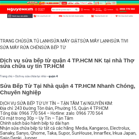
TRANG CHỦ
SỬA TỦ LẠNH
SỬA MÁY GIẶT
SỬA MÁY LẠNH
SỬA TIVI
SỬA MÁY RỬA CHÉN
SỬA BẾP TỪ
Dịch vụ sửa bếp từ quận 4 TP.HCM NK tại nhà Thợ
sửa chữa uy tín TP.HCM
Trang chủ
>
Dịch vụ sửa chữa tại nhà
>
quận 4
Sửa Bếp Từ Tại Nhà quận 4 TP.HCM Nhanh Chóng,
Chuyên Nghiệp
DỊCH VỤ SỬA BẾP TỪ UY TÍN – TẬN TÂM TẠI NGUYỄN KIM:
Địa chỉ: 243 Đường Tôn Đản, Phường 15, Quận 4 TP.HCM
Tổng Đài: 0966 770 564 – Hotline: zalo: 0966 770 564
Có mặt trong 30p – Uy Tín – Tận Tâm
Chính sách bảo hành bếp từ dài hạn
Nhận sửa chữa bếp từ tất cả các hãng: Media, Kangaroo, Electrolux,
Sanaky, Sanyo, Qhome, Taka, Supor, SunHouse, Innarflex, Irkua Japan,
Saijo Denki, Junger…