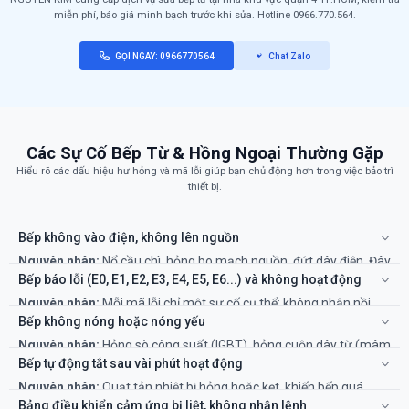
miễn phí, báo giá minh bạch trước khi sửa. Hotline 0966.770.564.
GỌI NGAY: 0966770564
Chat Zalo
Các Sự Cố Bếp Từ & Hồng Ngoại Thường Gặp
Hiểu rõ các dấu hiệu hư hỏng và mã lỗi giúp bạn chủ động hơn trong việc bảo trì
thiết bị.
Bếp không vào điện, không lên nguồn
Nguyên nhân:
Nổ cầu chì, hỏng bo mạch nguồn, đứt dây điện. Đây
là lỗi phổ biến do quá tải hoặc linh kiện lão hóa.
Bếp báo lỗi (E0, E1, E2, E3, E4, E5, E6...) và không hoạt động
Khắc phục:
Cần kỹ thuật viên chuyên nghiệp kiểm tra và sửa
Nguyên nhân:
Mỗi mã lỗi chỉ một sự cố cụ thể: không nhận nồi
chữa bo mạch để đảm bảo an toàn điện.
(E0), lỗi cảm biến nhiệt (E3, E4), điện áp quá cao/thấp (E5, E6)...
Bếp không nóng hoặc nóng yếu
Khắc phục:
Thử rút điện và cắm lại. Nếu lỗi vẫn còn, cần thợ có
Nguyên nhân:
Hỏng sò công suất (IGBT), hỏng cuộn dây từ (mâm
chuyên môn để chẩn đoán chính xác mã lỗi.
nhiệt), hoặc lỗi bo mạch điều khiển.
Bếp tự động tắt sau vài phút hoạt động
Khắc phục:
Đây là lỗi phần cứng phức tạp, cần được kiểm tra và
Nguyên nhân:
Quạt tản nhiệt bị hỏng hoặc kẹt, khiến bếp quá
thay thế linh kiện bởi kỹ thuật viên.
nóng và kích hoạt chế độ tự ngắt an toàn. Cũng có thể do lỗi cảm
Bảng điều khiển cảm ứng bị liệt, không nhận lệnh