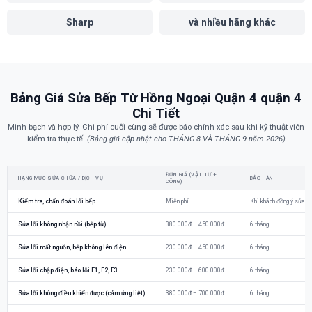
Sharp
và nhiều hãng khác
Bảng Giá Sửa Bếp Từ Hồng Ngoại Quận 4 quận 4
Chi Tiết
Minh bạch và hợp lý. Chi phí cuối cùng sẽ được báo chính xác sau khi kỹ thuật viên
kiểm tra thực tế.
(Bảng giá cập nhật cho THÁNG 8 VÀ THÁNG 9 năm 2026)
ĐƠN GIÁ (VẬT TƯ +
HẠNG MỤC SỬA CHỮA / DỊCH VỤ
BẢO HÀNH
CÔNG)
Kiểm tra, chẩn đoán lỗi bếp
Miễn phí
Khi khách đồng ý sửa c
Sửa lỗi không nhận nồi (bếp từ)
380.000đ – 450.000đ
6 tháng
Sửa lỗi mất nguồn, bếp không lên điện
230.000đ – 450.000đ
6 tháng
Sửa lỗi chập điện, báo lỗi E1, E2, E3...
230.000đ – 600.000đ
6 tháng
Sửa lỗi không điều khiển được (cảm ứng liệt)
380.000đ – 700.000đ
6 tháng