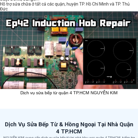
Hỗ trợ sửa chữa ở tất cả các quận, huyện TP. Hồ Chí Minh và TP. Thủ
Đức
Dịch vụ sửa bếp từ quận 4 TP.HCM NGUYỄN KIM
Dịch Vụ Sửa Bếp Từ & Hồng Ngoại Tại Nhà Quận
4 TP.HCM
NGUYỄN KIM cung cấp dịch vụ sửa bếp từ tại nhà khu vực quận 4 TP.HCM, kiểm tra