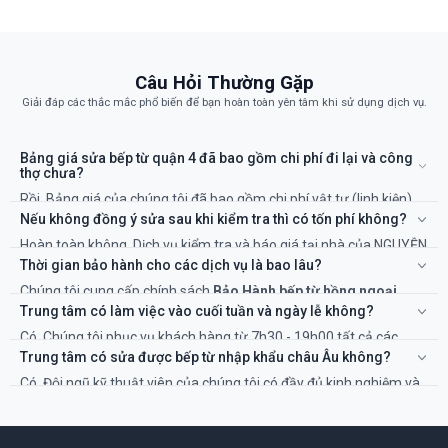
Câu Hỏi Thường Gặp
Giải đáp các thắc mắc phổ biến để bạn hoàn toàn yên tâm khi sử dụng dịch vụ.
Bảng giá sửa bếp từ quận 4 đã bao gồm chi phí đi lại và công
thợ chưa?
Rồi. Bảng giá của chúng tôi đã bao gồm chi phí vật tư (linh kiện)
và công của kỹ thuật viên. Sẽ không có chi phí ẩn nào khác.
Nếu không đồng ý sửa sau khi kiểm tra thì có tốn phí không?
Hoàn toàn không. Dịch vụ kiểm tra và báo giá tại nhà của NGUYỄN
KIM là miễn phí 100%. Bạn chỉ thanh toán khi đồng ý với phương
Thời gian bảo hành cho các dịch vụ là bao lâu?
án và chi phí sửa chữa.
Chúng tôi cung cấp chính sách
Bảo Hành bếp từ hồng ngoại
quận 4 TP.HCM
rõ ràng, từ 6 đến 12 tháng tùy thuộc vào hạng
Trung tâm có làm việc vào cuối tuần và ngày lễ không?
mục sửa chữa và linh kiện thay thế. Thời gian cụ thể sẽ được ghi
Có. Chúng tôi phục vụ khách hàng từ 7h30 - 19h00 tất cả các
rõ trên phiếu bảo hành.
ngày trong tuần, kể cả Thứ 7, Chủ Nhật và các ngày Lễ, Tết để đáp
Trung tâm có sửa được bếp từ nhập khẩu châu Âu không?
ứng nhu cầu cấp thiết của bạn.
Có. Đội ngũ kỹ thuật viên của chúng tôi có đầy đủ kinh nghiệm và
linh kiện để sửa chữa các dòng bếp từ, bếp hồng ngoại cao cấp
nhập khẩu từ Đức, Tây Ban Nha, Ý... như Bosch, Teka, Hafele.