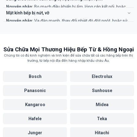
biến nhiệt.
Nguyên nhân:
Bo mạch điều khiển bị ẩm, lỏng cáp kết nối, hoặc
Khắc phục:
Đảm bảo khe tản nhiệt thông thoáng. Nếu vẫn bị, cần
hỏng IC cảm ứng.
thợ kiểm tra quạt và cảm biến.
Mặt kính bếp bị nứt, vỡ
Khắc phục:
Lau khô bề mặt bếp. Nếu không được, cần kỹ thuật
Nguyên nhân:
Va đập mạnh, thay đổi nhiệt độ đột ngột, hoặc sử
viên tháo ra kiểm tra và sửa chữa bo mạch.
dụng nồi có đáy không phẳng.
Khắc phục:
Cần thay thế mặt kính chính hãng để đảm bảo an
toàn và khả năng chịu nhiệt. Không nên tiếp tục sử dụng bếp khi
kính đã nứt.
Sửa Chữa Mọi Thương Hiệu Bếp Từ & Hồng Ngoại
Chúng tôi có đủ kinh nghiệm và linh kiện để sửa chữa tất cả các hãng bếp trên thị
trường, từ bếp nội địa đến hàng nhập khẩu châu Âu.
Bosch
Electrolux
Panasonic
Sunhouse
Kangaroo
Midea
Hafele
Teka
Junger
Hitachi