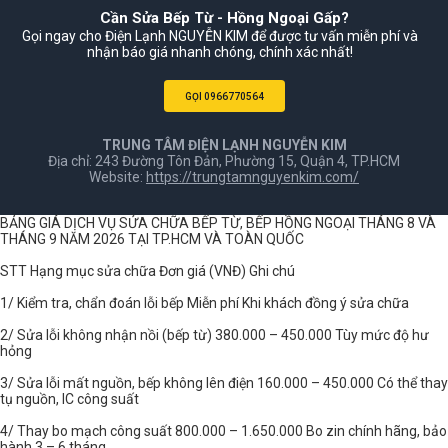
Cần Sửa Bếp Từ - Hồng Ngoại Gấp?
Gọi ngay cho Điện Lạnh NGUYỄN KIM để được tư vấn miễn phí và
nhận báo giá nhanh chóng, chính xác nhất!
GỌI 0966770564
TRUNG TÂM ĐIỆN LẠNH NGUYỄN KIM
Địa chỉ: 243 Đường Tôn Đản, Phường 15, Quận 4, TP.HCM
Website:
https://trungtamnguyenkim.com/
BẢNG GIÁ DỊCH VỤ SỬA CHỮA BẾP TỪ, BẾP HỒNG NGOẠI THÁNG 8 VÀ
THÁNG 9 NĂM 2026 TẠI TP.HCM VÀ TOÀN QUỐC
STT Hạng mục sửa chữa Đơn giá (VNĐ) Ghi chú
1/ Kiểm tra, chẩn đoán lỗi bếp Miễn phí Khi khách đồng ý sửa chữa
2/ Sửa lỗi không nhận nồi (bếp từ) 380.000 – 450.000 Tùy mức độ hư
hỏng
3/ Sửa lỗi mất nguồn, bếp không lên điện 160.000 – 450.000 Có thể thay
tụ nguồn, IC công suất
4/ Thay bo mạch công suất 800.000 – 1.650.000 Bo zin chính hãng, bảo
hành 3 – 6 tháng