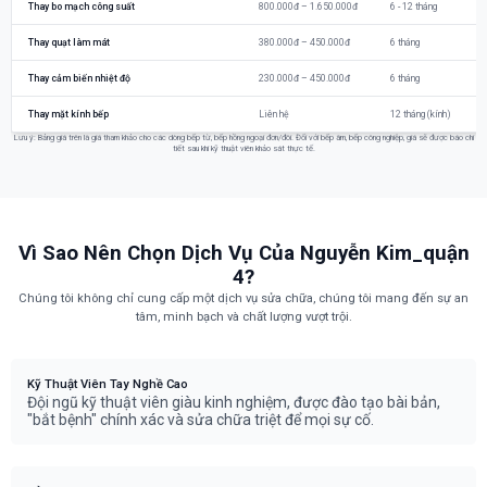
Thay bo mạch công suất
800.000đ – 1.650.000đ
6 - 12 tháng
Thay quạt làm mát
380.000đ – 450.000đ
6 tháng
Thay cảm biến nhiệt độ
230.000đ – 450.000đ
6 tháng
Thay mặt kính bếp
Liên hệ
12 tháng (kính)
Lưu ý: Bảng giá trên là giá tham khảo cho các dòng bếp từ, bếp hồng ngoại đơn/đôi. Đối với bếp âm, bếp công nghiệp, giá sẽ được báo chi
tiết sau khi kỹ thuật viên khảo sát thực tế.
Vì Sao Nên Chọn Dịch Vụ Của Nguyễn Kim_quận
4?
Chúng tôi không chỉ cung cấp một dịch vụ sửa chữa, chúng tôi mang đến sự an
tâm, minh bạch và chất lượng vượt trội.
Kỹ Thuật Viên Tay Nghề Cao
Đội ngũ kỹ thuật viên giàu kinh nghiệm, được đào tạo bài bản,
"bắt bệnh" chính xác và sửa chữa triệt để mọi sự cố.