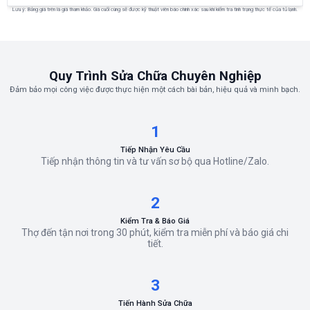
Lưu ý: Bảng giá trên là giá tham khảo. Giá cuối cùng sẽ được kỹ thuật viên báo chính xác sau khi kiểm tra tình trạng thực tế của tủ lạnh.
Quy Trình Sửa Chữa Chuyên Nghiệp
Đảm bảo mọi công việc được thực hiện một cách bài bản, hiệu quả và minh bạch.
1
Tiếp Nhận Yêu Cầu
Tiếp nhận thông tin và tư vấn sơ bộ qua Hotline/Zalo.
2
Kiểm Tra & Báo Giá
Thợ đến tận nơi trong 30 phút, kiểm tra miễn phí và báo giá chi
tiết.
3
Tiến Hành Sửa Chữa