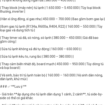
| Tủ lạnh không đông ngăn đá | 380.000 – 450.000 | |
| Thay block (máy nén) tủ lạnh | 1.650.000 – 5.450.000 | Tùy loại block:
thường, inverter |
| Hàn xì ống đồng, xì gas nhẹ | 450.000 – 700.000 | Bao gồm bơm gas lại |
| Bơm gas tủ lạnh (R134a, R600a, R404, R22) | 160.000 – 550.000 | Tùy
loại gas và dung tích tủ |
| Thay timer xả đá, sò nóng, sò lạnh | 380.000 – 450.000 | Giá đã bao
gồm công |
| Sửa tủ lạnh không xả đá tự động | 160.000 – 650.000 | |
| Sửa tủ lạnh kêu to, rung lắc | 380.000 – 380.000 | |
| Thay cảm biến nhiệt độ, board mạch | 450.000 – 950.000 | Tùy dòng tủ
và loại board |
| Vệ sinh, bảo trì tủ lạnh toàn bộ | 160.000 – 160.000 | Vệ sinh dàn nóng,
dàn lạnh, khử mùi |
### ✅ **Lưu ý:**
- Giá trên **áp dụng cho tủ lạnh dân dụng 1 cánh, 2 cánh**, tủ side-by-
side có thể có giá khác.