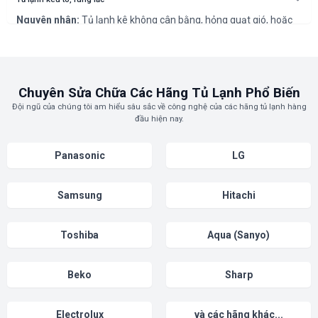
linh kiện xả tuyết bị hỏng.
Nguyên nhân:
Tủ lạnh kê không cân bằng, hỏng quạt gió, hoặc
máy nén (block) gặp sự cố.
Cách khắc phục:
Kê lại tủ cho cân bằng. Nếu tiếng ồn vẫn còn, kỹ
thuật viên của chúng tôi sẽ kiểm tra quạt và block để xử lý.
Chuyên Sửa Chữa Các Hãng Tủ Lạnh Phổ Biến
Đội ngũ của chúng tôi am hiểu sâu sắc về công nghệ của các hãng tủ lạnh hàng
đầu hiện nay.
Panasonic
LG
Samsung
Hitachi
Toshiba
Aqua (Sanyo)
Beko
Sharp
Electrolux
và các hãng khác...