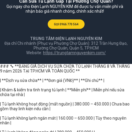
Cần Sửa Tủ Lạnh Gấp Tại Phường Chợ Quán?
Gọi ngay cho Điện Lạnh NGUYỄN KIM để được tư vấn miễn phí và
nhận báo giá nhanh chóng, chính xác nhất!
GỌI 0966 770 564
TRUNG TÂM ĐIỆN LẠNH NGUYỄN KIM
Địa chỉ Chi nhánh (Phục vụ Phường Chợ Quán): 312 Trần Hưng Đạo,
Phường Chợ Quán, Quận 5, TP.HCM
Website:
https://trungtamnguyenkim.com/
### 🔧 **BẢNG GIÁ DỊCH VỤ SỬA CHỮA TỦ LẠNH THÁNG 8 VÀ THÁNG
9 năm 2026 TẠI TP.HCM VÀ TOÀN QUỐC **
| **Dịch vụ sửa chữa** | **Đơn giá (VNĐ)** | **Ghi chú** |
| Khám & kiểm tra tình trạng tủ lạnh | **Miễn phí** | Miễn phí nếu sửa
chữa tại nhà |
| Tủ lạnh không hoạt động (mất nguồn) | 380.000 – 450.000 | Chưa bao
gồm thay linh kiện nếu cần |
| Tủ lạnh không lạnh ngăn mát | 160.000 – 650.000 | Tùy theo nguyên
nhân |