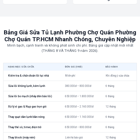
Bảng Giá Sửa Tủ Lạnh Phường Chợ Quán Phường
Chợ Quán TP.HCM Nhanh Chóng, Chuyên Nghiệp
Minh bạch, cạnh tranh và không phát sinh chi phí. Bảng giá cập nhật mới nhất
(THÁNG 8 VÀ THÁNG 9 năm 2026).
HẠNG MỤC SỬA CHỮA
ĐƠN GIÁ (VNĐ)
BẢO HÀNH
Kiểm tra & chẩn đoán lỗi tại nhà
Miễn phí
Khi đồng ý sửa chữa
Sửa lỗi không lạnh, kém lạnh
380.000đ – 800.000đ
6 tháng
Sửa lỗi bo mạch (nháy đèn báo lỗi)
650.000đ – 1.800.000đ
6 tháng
Xử lý xì gas & Nạp gas trọn gói
650.000đ – 2.160.000đ
12 tháng
Thay quạt dàn lạnh/dàn nóng
650.000đ – 1.160.000đ
6 tháng
Thay thế sò, timer, điện trở
650.000đ – 800.000đ
6 tháng
Thay block (máy nén)
Liên hệ báo giá
12 tháng