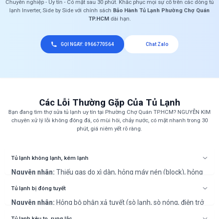
Chuyên nghiệp - Uy tín - Có mặt sau 30 phút. Khắc phục mọi sự cố trên các dòng tủ
lạnh Inverter, Side by Side với chính sách
Bảo Hành Tủ Lạnh Phường Chợ Quán
TP.HCM
dài hạn.
GỌI NGAY: 0966770564
Chat Zalo
Các Lỗi Thường Gặp Của Tủ Lạnh
Bạn đang tìm thợ sửa tủ lạnh uy tín tại Phường Chợ Quán TP.HCM? NGUYỄN KIM
chuyên xử lý lỗi không đông đá, có mùi hôi, chảy nước, có mặt nhanh trong 30
phút, giá niêm yết rõ ràng.
Tủ lạnh không lạnh, kém lạnh
Nguyên nhân:
Thiếu gas do xì dàn, hỏng máy nén (block), hỏng
quạt dàn lạnh/nóng, hoặc lỗi bo mạch không cấp điện cho block.
Cách khắc phục:
Kỹ thuật viên sẽ kiểm tra áp suất gas, vệ sinh
Tủ lạnh bị đóng tuyết
toàn bộ máy, đo đạc hoạt động của block, quạt và bo mạch để
Nguyên nhân:
Hỏng bộ phận xả tuyết (sò lạnh, sò nóng, điện trở
tìm ra nguyên nhân và khắc phục triệt để.
xả đá) hoặc hỏng bo mạch điều khiển chức năng xả tuyết.
Cách khắc phục:
Cần thợ chuyên nghiệp để kiểm tra và thay thế
Tủ lạnh kêu to, rung lắc