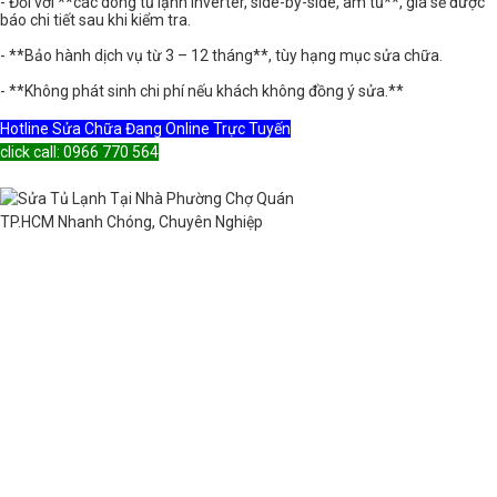
- Đối với **các dòng tủ lạnh inverter, side-by-side, âm tủ**, giá sẽ được
báo chi tiết sau khi kiểm tra.
- **Bảo hành dịch vụ từ 3 – 12 tháng**, tùy hạng mục sửa chữa.
- **Không phát sinh chi phí nếu khách không đồng ý sửa.**
Hotline Sửa Chữa Đang Online Trực Tuyến
click call: 0966 770 564