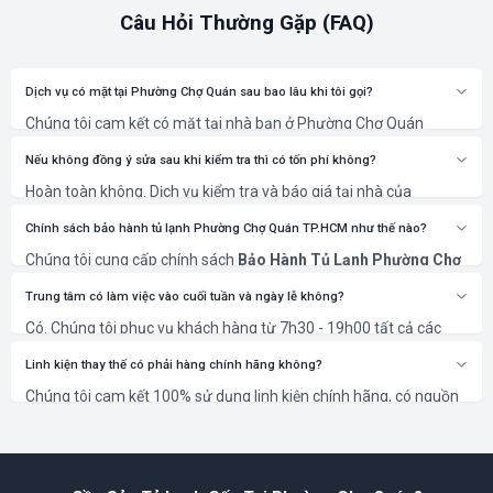
Câu Hỏi Thường Gặp (FAQ)
Dịch vụ có mặt tại Phường Chợ Quán sau bao lâu khi tôi gọi?
Chúng tôi cam kết có mặt tại nhà bạn ở Phường Chợ Quán
(Quận 5) trong vòng 30 phút sau khi xác nhận lịch hẹn.
Nếu không đồng ý sửa sau khi kiểm tra thì có tốn phí không?
Hoàn toàn không. Dịch vụ kiểm tra và báo giá tại nhà của
NGUYỄN KIM là miễn phí 100%. Bạn chỉ thanh toán khi đồng ý với
phương án và chi phí sửa chữa.
Chính sách bảo hành tủ lạnh Phường Chợ Quán TP.HCM như thế nào?
Chúng tôi cung cấp chính sách
Bảo Hành Tủ Lạnh Phường Chợ
Quán TP.HCM
rõ ràng, từ 6 đến 12 tháng tùy thuộc vào hạng
mục sửa chữa và linh kiện thay thế. Thời gian cụ thể sẽ được ghi
Trung tâm có làm việc vào cuối tuần và ngày lễ không?
rõ trên phiếu bảo hành.
Có. Chúng tôi phục vụ khách hàng từ 7h30 - 19h00 tất cả các
ngày trong tuần, kể cả Thứ 7, Chủ Nhật và các ngày Lễ, Tết để
đáp ứng nhu cầu cấp thiết của bạn.
Linh kiện thay thế có phải hàng chính hãng không?
Chúng tôi cam kết 100% sử dụng linh kiện chính hãng, có nguồn
gốc rõ ràng và bảo hành theo tiêu chuẩn của nhà sản xuất, đảm
bảo thiết bị của bạn hoạt động bền bỉ nhất.