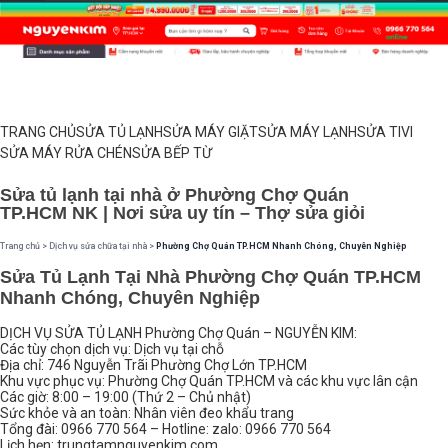
TRANG CHỦ
SỬA TỦ LẠNH
SỬA MÁY GIẶT
SỬA MÁY LẠNH
SỬA TIVI
SỬA MÁY RỬA CHÉN
SỬA BẾP TỪ
Sửa tủ lạnh tại nhà ở Phường Chợ Quán
TP.HCM NK | Nơi sửa uy tín – Thợ sửa giỏi
Trang chủ
>
Dịch vụ sửa chữa tại nhà
>
Phường Chợ Quán TP.HCM Nhanh Chóng, Chuyên Nghiệp
Sửa Tủ Lạnh Tại Nhà Phường Chợ Quán TP.HCM
Nhanh Chóng, Chuyên Nghiệp
DỊCH VỤ SỬA TỦ LẠNH Phường Chợ Quán – NGUYỄN KIM:
Các tùy chọn dịch vụ: Dịch vụ tại chỗ
Địa chỉ: 746 Nguyễn Trãi Phường Chợ Lớn TP.HCM
Khu vực phục vụ: Phường Chợ Quán TP.HCM và các khu vực lân cận
Các giờ: 8:00 – 19:00 (Thứ 2 – Chủ nhật)
Sức khỏe và an toàn: Nhân viên đeo khẩu trang
Tổng đài: 0966 770 564 – Hotline: zalo: 0966 770 564
Lịch hẹn: trungtamnguyenkim.com