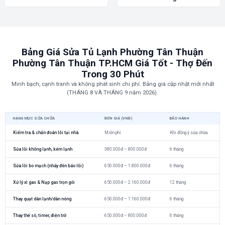
Bảng Giá Sửa Tủ Lạnh Phường Tân Thuận
Phường Tân Thuận TP.HCM Giá Tốt - Thợ Đến
Trong 30 Phút
Minh bạch, cạnh tranh và không phát sinh chi phí. Bảng giá cập nhật mới nhất
(THÁNG 8 VÀ THÁNG 9 năm 2026).
HẠNG MỤC SỬA CHỮA
ĐƠN GIÁ (VNĐ)
BẢO HÀNH
Kiểm tra & chẩn đoán lỗi tại nhà
Miễn phí
Khi đồng ý sửa chữa
Sửa lỗi không lạnh, kém lạnh
380.000đ – 800.000đ
6 tháng
Sửa lỗi bo mạch (nháy đèn báo lỗi)
650.000đ – 1.800.000đ
6 tháng
Xử lý xì gas & Nạp gas trọn gói
650.000đ – 2.160.000đ
12 tháng
Thay quạt dàn lạnh/dàn nóng
650.000đ – 1.160.000đ
6 tháng
Thay thế sò, timer, điện trở
650.000đ – 800.000đ
6 tháng