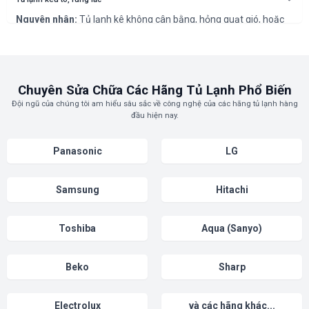
linh kiện xả tuyết bị hỏng.
Nguyên nhân:
Tủ lạnh kê không cân bằng, hỏng quạt gió, hoặc
máy nén (block) gặp sự cố.
Cách khắc phục:
Kê lại tủ cho cân bằng. Nếu tiếng ồn vẫn còn, kỹ
thuật viên của chúng tôi sẽ kiểm tra quạt và block để xử lý.
Chuyên Sửa Chữa Các Hãng Tủ Lạnh Phổ Biến
Đội ngũ của chúng tôi am hiểu sâu sắc về công nghệ của các hãng tủ lạnh hàng
đầu hiện nay.
Panasonic
LG
Samsung
Hitachi
Toshiba
Aqua (Sanyo)
Beko
Sharp
Electrolux
và các hãng khác...