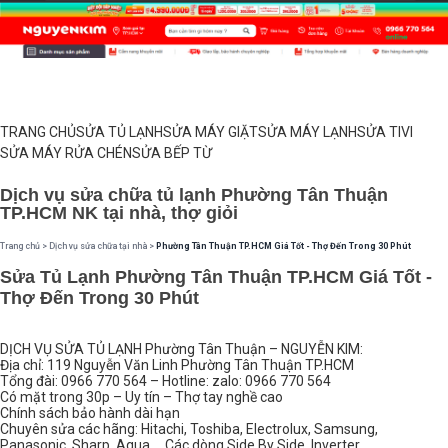
TRANG CHỦ
SỬA TỦ LẠNH
SỬA MÁY GIẶT
SỬA MÁY LẠNH
SỬA TIVI
SỬA MÁY RỬA CHÉN
SỬA BẾP TỪ
Dịch vụ sửa chữa tủ lạnh Phường Tân Thuận
TP.HCM NK tại nhà, thợ giỏi
Trang chủ
>
Dịch vụ sửa chữa tại nhà
>
Phường Tân Thuận TP.HCM Giá Tốt - Thợ Đến Trong 30 Phút
Sửa Tủ Lạnh Phường Tân Thuận TP.HCM Giá Tốt -
Thợ Đến Trong 30 Phút
DỊCH VỤ SỬA TỦ LẠNH Phường Tân Thuận – NGUYỄN KIM:
Địa chỉ: 119 Nguyễn Văn Linh Phường Tân Thuận TP.HCM
Tổng đài: 0966 770 564 – Hotline: zalo: 0966 770 564
Có mặt trong 30p – Uy tín – Thợ tay nghề cao
Chính sách bảo hành dài hạn
Chuyên sửa các hãng: Hitachi, Toshiba, Electrolux, Samsung,
Panasonic, Sharp, Aqua,… Các dòng Side By Side, Inverter,…