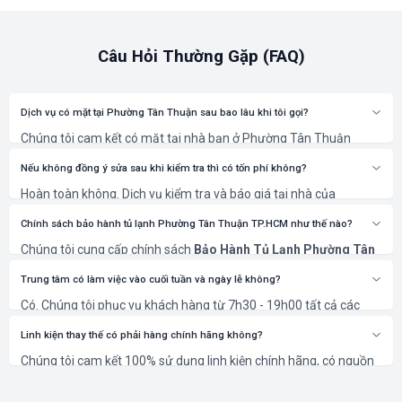
Câu Hỏi Thường Gặp (FAQ)
Dịch vụ có mặt tại Phường Tân Thuận sau bao lâu khi tôi gọi?
Chúng tôi cam kết có mặt tại nhà bạn ở Phường Tân Thuận
(Quận 7) trong vòng 30 phút sau khi xác nhận lịch hẹn.
Nếu không đồng ý sửa sau khi kiểm tra thì có tốn phí không?
Hoàn toàn không. Dịch vụ kiểm tra và báo giá tại nhà của
NGUYỄN KIM là miễn phí 100%. Bạn chỉ thanh toán khi đồng ý với
phương án và chi phí sửa chữa.
Chính sách bảo hành tủ lạnh Phường Tân Thuận TP.HCM như thế nào?
Chúng tôi cung cấp chính sách
Bảo Hành Tủ Lạnh Phường Tân
Thuận TP.HCM
rõ ràng, từ 6 đến 12 tháng tùy thuộc vào hạng
mục sửa chữa và linh kiện thay thế. Thời gian cụ thể sẽ được ghi
Trung tâm có làm việc vào cuối tuần và ngày lễ không?
rõ trên phiếu bảo hành.
Có. Chúng tôi phục vụ khách hàng từ 7h30 - 19h00 tất cả các
ngày trong tuần, kể cả Thứ 7, Chủ Nhật và các ngày Lễ, Tết để
đáp ứng nhu cầu cấp thiết của bạn.
Linh kiện thay thế có phải hàng chính hãng không?
Chúng tôi cam kết 100% sử dụng linh kiện chính hãng, có nguồn
gốc rõ ràng và bảo hành theo tiêu chuẩn của nhà sản xuất, đảm
bảo thiết bị của bạn hoạt động bền bỉ nhất.