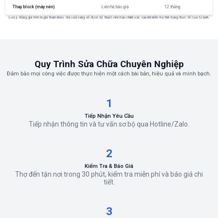
Thay block (máy nén)
Liên hệ báo giá
12 tháng
Lưu ý: Bảng giá trên là giá tham khảo. Giá cuối cùng sẽ được kỹ thuật viên báo chính xác sau khi kiểm tra tình trạng thực tế của tủ lạnh.
Quy Trình Sửa Chữa Chuyên Nghiệp
Đảm bảo mọi công việc được thực hiện một cách bài bản, hiệu quả và minh bạch.
1
Tiếp Nhận Yêu Cầu
Tiếp nhận thông tin và tư vấn sơ bộ qua Hotline/Zalo.
2
Kiểm Tra & Báo Giá
Thợ đến tận nơi trong 30 phút, kiểm tra miễn phí và báo giá chi
tiết.
3