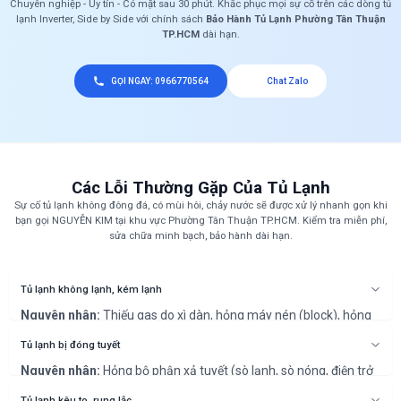
Chuyên nghiệp - Uy tín - Có mặt sau 30 phút. Khắc phục mọi sự cố trên các dòng tủ
lạnh Inverter, Side by Side với chính sách
Bảo Hành Tủ Lạnh Phường Tân Thuận
TP.HCM
dài hạn.
GỌI NGAY: 0966770564
Chat Zalo
Các Lỗi Thường Gặp Của Tủ Lạnh
Sự cố tủ lạnh không đông đá, có mùi hôi, chảy nước sẽ được xử lý nhanh gọn khi
bạn gọi NGUYỄN KIM tại khu vực Phường Tân Thuận TP.HCM. Kiểm tra miễn phí,
sửa chữa minh bạch, bảo hành dài hạn.
Tủ lạnh không lạnh, kém lạnh
Nguyên nhân:
Thiếu gas do xì dàn, hỏng máy nén (block), hỏng
quạt dàn lạnh/nóng, hoặc lỗi bo mạch không cấp điện cho block.
Cách khắc phục:
Kỹ thuật viên sẽ kiểm tra áp suất gas, vệ sinh
Tủ lạnh bị đóng tuyết
toàn bộ máy, đo đạc hoạt động của block, quạt và bo mạch để
Nguyên nhân:
Hỏng bộ phận xả tuyết (sò lạnh, sò nóng, điện trở
tìm ra nguyên nhân và khắc phục triệt để.
xả đá) hoặc hỏng bo mạch điều khiển chức năng xả tuyết.
Cách khắc phục:
Cần thợ chuyên nghiệp để kiểm tra và thay thế
Tủ lạnh kêu to, rung lắc