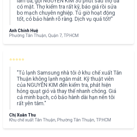
làm đá, gọi NGUYỄN KIM 30 phút sau thợ đã
có mặt. Thợ kiểm tra rất kỹ, báo giá rồi sửa
bo mạch chuyên nghiệp. Tủ giờ hoạt động
tốt, có bảo hành rõ ràng. Dịch vụ quá tốt!"
Anh Chính Huệ
Phường Tân Thuận, Quận 7, TP.HCM
⭐⭐⭐⭐⭐
"Tủ lạnh Samsung nhà tôi ở khu chế xuất Tân
Thuận không lạnh ngăn mát. Kỹ thuật viên
của NGUYỄN KIM đến kiểm tra, phát hiện
hỏng quạt gió và thay thế nhanh chóng. Giá
cả minh bạch, có bảo hành dài hạn nên tôi
rất yên tâm."
Chị Xuân Thu
Khu chế xuất Tân Thuận, Phường Tân Thuận, TP.HCM