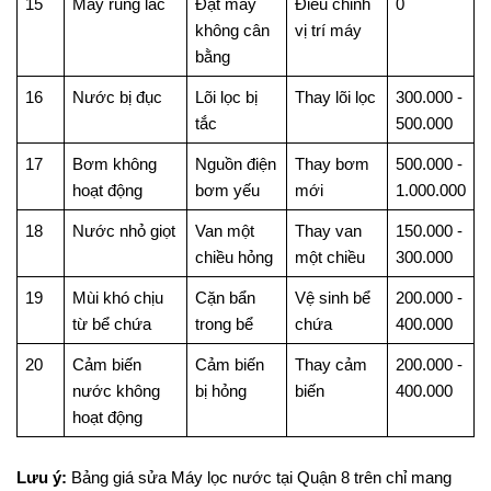
15
Máy rung lắc
Đặt máy
Điều chỉnh
0
không cân
vị trí máy
bằng
16
Nước bị đục
Lõi lọc bị
Thay lõi lọc
300.000 -
tắc
500.000
17
Bơm không
Nguồn điện
Thay bơm
500.000 -
hoạt động
bơm yếu
mới
1.000.000
18
Nước nhỏ giọt
Van một
Thay van
150.000 -
chiều hỏng
một chiều
300.000
19
Mùi khó chịu
Cặn bẩn
Vệ sinh bể
200.000 -
từ bể chứa
trong bể
chứa
400.000
20
Cảm biến
Cảm biến
Thay cảm
200.000 -
nước không
bị hỏng
biến
400.000
hoạt động
Lưu ý:
Bảng giá sửa Máy lọc nước tại Quận 8 trên chỉ mang