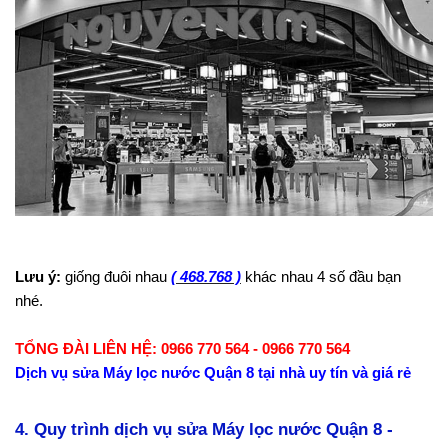
Lưu ý:
giống đuôi nhau
( 468.768 )
khác nhau 4 số đầu bạn
nhé.
TỔNG ĐÀI LIÊN HỆ: 0966 770 564 - 0966 770 564
Dịch vụ sửa Máy lọc nước Quận 8 tại nhà uy tín và giá rẻ
4. Quy trình dịch vụ sửa Máy lọc nước Quận 8 -