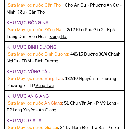
Sửa Máy lọc nước Cần Thơ
:
Chợ An Cư - Phường An Cư -
Ninh Kiều - Cần Thơ
KHU VỰC ĐỒNG NAI
Sửa Máy lọc nước
Đồng Nai:
L2/12 Khu Phú Gia 2 - Kp5 -
Trảng Dài - Biên Hòa -
Đồng Nai
KHU VỰC BÌNH DƯƠNG
Sửa Máy lọc nước
Bình Dương:
448/15 Đường 30/4 Chánh
Nghĩa - TDM -
Bình Dương
KHU VỰC VŨNG TÀU
Sửa Máy lọc nước
Vũng Tàu
:
132/10 Nguyễn Tri Phương -
Phường 7 - TP.
Vũng Tàu
KHU VỰC AN GIANG
Sửa Máy lọc nước
An Giang
:
51 Chu Văn An - P.Mỹ Long -
TP.Long Xuyên -
An Giang
KHU VỰC GIA LAI
Sửa Máy lọc nước Gia Lai
:
34 Lý Nam Đế - Trà Bá - Pleiku -