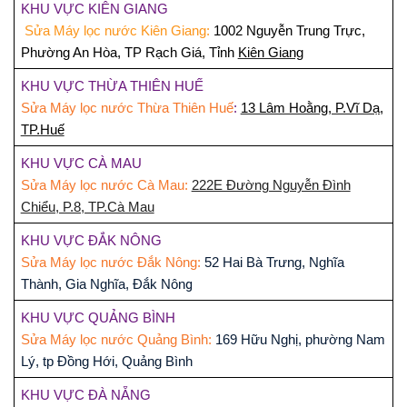
KHU VỰC KIÊN GIANG
Sửa Máy lọc nước Kiên Giang:
1002 Nguyễn Trung Trực,
Phường An Hòa, TP Rạch Giá, Tỉnh
Kiên Giang
KHU VỰC THỪA THIÊN HUẾ
Sửa Máy lọc nước Thừa Thiên Huế
:
13 Lâm Hoằng, P.Vĩ Dạ,
TP.Huế
KHU VỰC CÀ MAU
Sửa Máy lọc nước Cà Mau:
222E Đường Nguyễn Đình
Chiểu, P.8, TP.Cà Mau
KHU VỰC ĐẮK NÔNG
Sửa Máy lọc nước Đắk Nông:
52 Hai Bà Trưng, Nghĩa
g
Thành, Gia Nghĩa, Đắk Nôn
KHU VỰC QUẢNG BÌNH
Sửa Máy lọc nước Quảng Bình:
169 Hữu Nghị, phường Nam
Lý, tp Đồng Hới, Quảng Bình
KHU VỰC ĐÀ NẴNG