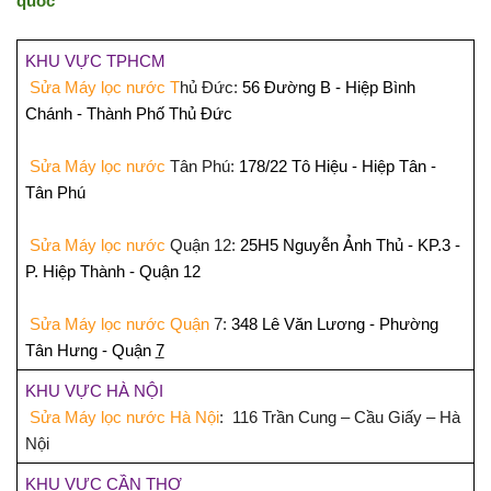
quốc
KHU VỰC TPHCM
Sửa Máy lọc nước T
hủ Đức:
56 Đường B - Hiệp Bình
Chánh - Thành Phố T
hủ Đức
Sửa Máy lọc nước
Tân Phú:
178/22 Tô Hiệu - Hiệp Tân -
Tân Phú
Sửa Máy lọc nước
Quận 12:
25H5 Nguyễn Ảnh Thủ - KP.3 -
P. Hiệp Thành - Quận 12
Sửa Máy lọc nước Quận
7:
348 Lê Văn Lương - Phường
Tân Hưng - Quận
7
KHU VỰC HÀ NỘI
Sửa Máy lọc nước Hà Nội
: 116 Trần Cung – Cầu Giấy – Hà
Nội
KHU VỰC CẦN THƠ