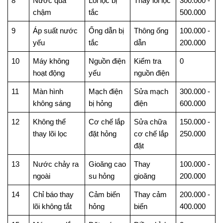
8
Nước quá
Lõi lọc bị
Thay lõi lọc
300.000 -
chậm
tắc
500.000
9
Áp suất nước
Ống dẫn bị
Thông ống
100.000 -
yếu
tắc
dẫn
200.000
10
Máy không
Nguồn điện
Kiểm tra
0
hoạt động
yếu
nguồn điện
11
Màn hình
Mạch điện
Sửa mạch
300.000 -
không sáng
bị hỏng
điện
600.000
12
Không thể
Cơ chế lắp
Sửa chữa
150.000 -
thay lõi lọc
đặt hỏng
cơ chế lắp
250.000
đặt
13
Nước chảy ra
Gioăng cao
Thay
100.000 -
ngoài
su hỏng
gioăng
200.000
14
Chỉ báo thay
Cảm biến
Thay cảm
200.000 -
lõi không tắt
hỏng
biến
400.000