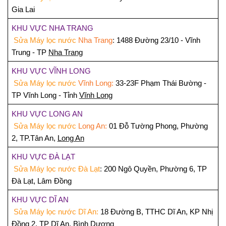
Gia Lai
KHU VỰC NHA TRANG
Sửa Máy lọc nước
Nha Trang
:
1488 Đường 23/10 - Vĩnh
Trung - TP
Nha Trang
KHU VỰC VĨNH LONG
Sửa Máy lọc nước
Vĩnh Long:
33-23F Phạm Thái Bường -
TP Vĩnh Long - Tỉnh
Vĩnh Long
KHU VỰC LONG AN
Sửa Máy lọc nước
Long An:
01 Đỗ Tường Phong, Phường
2, TP.Tân An,
Long An
KHU VỰC ĐÀ LẠT
Sửa Máy lọc nước
Đà Lạt
:
200 Ngô Quyền, Phường 6, TP
Đà Lạt, Lâm Đồng
KHU VỰC DĨ AN
Sửa Máy lọc nước
Dĩ An:
18 Đường B, TTHC Dĩ An, KP Nhị
Đồng 2, TP Dĩ An,
Bình Dương