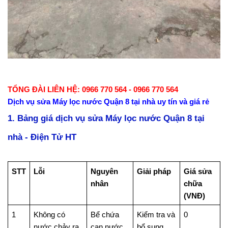
TỔNG ĐÀI LIÊN HỆ: 0966 770 564 - 0966 770 564
Dịch vụ sửa Máy lọc nước Quận 8 tại nhà uy tín và giá rẻ
1. Bảng giá dịch vụ sửa Máy lọc nước Quận 8 tại
nhà - Điện Tử HT
STT
Lỗi
Nguyên
Giải pháp
Giá sửa
nhân
chữa
(VNĐ)
1
Không có
Bể chứa
Kiểm tra và
0
nước chảy ra
cạn nước
bổ sung