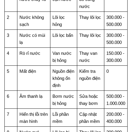
nước
2
Nước không
Lõi lọc
Thay lõi lọc
300.000 -
sạch
hỏng
500.000
3
Nước có mùi
Lõi lọc bẩn
Thay lõi lọc
300.000 -
lạ
500.000
4
Rò rỉ nước
Van nước
Thay van
150.000 -
bị hỏng
nước
300.000
5
Mất điện
Nguồn điện
Kiểm tra
0
không ổn
nguồn điện
định
6
Âm thanh lạ
Bơm nước
Sửa hoặc
500.000 -
bị hỏng
thay bơm
1.000.000
7
Hiển thị lỗi trên
Lỗi phần
Cập nhật
200.000 -
màn hình
mềm
phần mềm
400.000