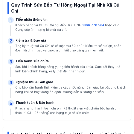
Quy Trình Sửa Bếp Từ Hồng Ngoại Tại Nhà Xã Củ
Chi
Tiếp nhận thông tin
1
Khách hàng tại Xã Củ Chi gọi đến HOTLINE
0966.770.564
hoặc Zalo.
Cung cấp tình trạng bếp và địa chỉ.
Kiểm tra & Báo giá
2
Thợ kỹ thuật tại Củ Chi sẽ có mặt sau 30 phút. Kiểm tra toàn diện, chẩn
đoán lỗi chính xác và báo giá chi tiết theo bảng giá niêm yết.
Tiến hành sửa chữa
3
Sau khi khách hàng đồng ý, thợ tiến hành sửa chữa. Cam kết thay thế
linh kiện chính hãng, xử lý triệt để, nhanh gọn.
Nghiệm thu & Bàn giao
4
Cho bếp vận hành thử, kiểm tra các chức năng. Bàn giao lại bếp cho khách
hàng khi đã hoạt động ổn định. Hướng dẫn sử dụng an toàn.
Thanh toán & Bảo hành
5
Khách hàng thanh toán chi phí. Kỹ thuật viên viết phiếu bảo hành chính
thức (từ 03 - 06 tháng) cho hạng mục đã sửa chữa.