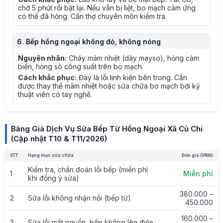
chờ 5 phút rồi bật lại. Nếu vẫn bị liệt, bo mạch cảm ứng
có thể đã hỏng. Cần thợ chuyên môn kiểm tra.
6. Bếp hồng ngoại không đỏ, không nóng
Nguyên nhân:
Cháy mâm nhiệt (dây mayso), hỏng cảm
biến, hỏng sò công suất trên bo mạch.
Cách khắc phục:
Đây là lỗi linh kiện bên trong. Cần
được thay thế mâm nhiệt hoặc sửa chữa bo mạch bởi kỹ
thuật viên có tay nghề.
Bảng Giá Dịch Vụ Sửa Bếp Từ Hồng Ngoại Xã Củ Chi
(Cập nhật T10 & T11/2026)
STT
Hạng mục sửa chữa
Đơn giá (VNĐ)
Kiểm tra, chẩn đoán lỗi bếp (miễn phí
1
Miễn phí
khi đồng ý sửa)
380.000 –
2
Sửa lỗi không nhận nồi (bếp từ)
450.000
160.000 –
3
Sửa lỗi mất nguồn, bếp không lên điện