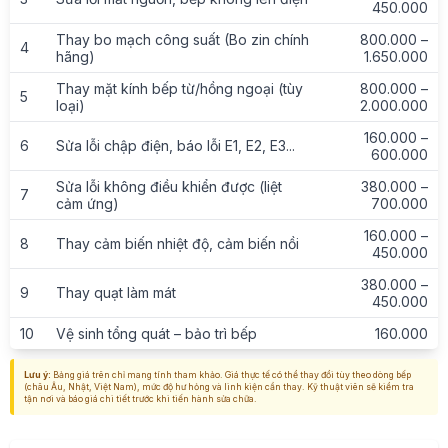
450.000
Thay bo mạch công suất (Bo zin chính
800.000 –
4
hãng)
1.650.000
Thay mặt kính bếp từ/hồng ngoại (tùy
800.000 –
5
loại)
2.000.000
160.000 –
6
Sửa lỗi chập điện, báo lỗi E1, E2, E3...
600.000
Sửa lỗi không điều khiển được (liệt
380.000 –
7
cảm ứng)
700.000
160.000 –
8
Thay cảm biến nhiệt độ, cảm biến nồi
450.000
380.000 –
9
Thay quạt làm mát
450.000
10
Vệ sinh tổng quát – bảo trì bếp
160.000
Lưu ý:
Bảng giá trên chỉ mang tính tham khảo. Giá thực tế có thể thay đổi tùy theo dòng bếp
(châu Âu, Nhật, Việt Nam), mức độ hư hỏng và linh kiện cần thay. Kỹ thuật viên sẽ kiểm tra
tận nơi và báo giá chi tiết trước khi tiến hành sửa chữa.