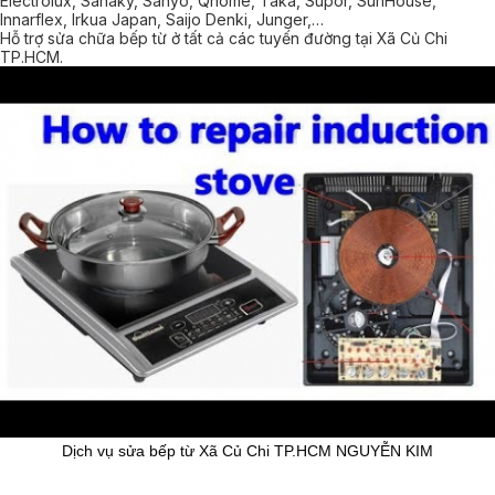
Electrolux, Sanaky, Sanyo, Qhome, Taka, Supor, SunHouse,
Innarflex, Irkua Japan, Saijo Denki, Junger,…
Hỗ trợ sửa chữa bếp từ ở tất cả các tuyến đường tại Xã Củ Chi
TP.HCM.
Dịch vụ sửa bếp từ Xã Củ Chi TP.HCM NGUYỄN KIM