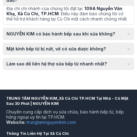
đâu?
Địa chỉ chi nhánh của chúng tôi đặt tại:
109A Nguyễn Văn
Khạ, Xã Củ Chi, TP.HCM
. Điều này đảm bảo chúng tôi có
thể hỗ trợ khách hàng tại Củ Chi một cách nhanh chóng nhất.
NGUYỄN KIM có bảo hành bếp sau khi sửa không?
Mặt kính bếp từ bị nứt, vỡ có sửa được không?
Làm sao để liên hệ thợ sửa bếp từ nhanh nhất?
TRUNG TÂM NGUYỄN KIM_Xã Củ Chi TP.HCM Tại Nhà - Có Mặt
Sau 30 Phút | NGUYỄN KIM
Chuyên cung cấp dịch vụ sửa chữa, bảo hành bếp từ, bếp
hồng ngoại uy tín tại TP.HCM.
Website:
trungtamnguyenkim.com
Thông Tin Liên Hệ Tại Xã Củ Chi