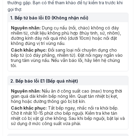
thường gặp. Bạn có thể tham khảo để tự kiểm tra trước khi
gọi thợ:
1. Bếp từ báo lỗi E0 (Không nhận nồi)
Nguyên nhân:
Dụng cụ nấu (nồi, chảo) không có đáy
nhiễm từ, chất liệu không phù hợp (thủy tinh, sứ, nhôm),
đường kính đáy nồi quá nhỏ (dưới 10cm) hoặc nồi đặt
không đúng vị trí vùng nấu.
Cách khắc phục:
Đổi sang loại nồi chuyên dụng cho
bếp từ (có đáy phẳng, nhiễm từ). Đặt nồi ngay ngắn vào
trung tâm vùng nấu. Nếu vẫn báo lỗi, hãy liên hệ chúng
tôi.
2. Bếp báo lỗi E1 (Bếp quá nhiệt)
Nguyên nhân:
Nấu ăn ở công suất cao (max) trong thời
gian quá dài khiến bếp nóng lên. Quạt tản nhiệt bị kẹt,
hỏng hoặc đường thông gió bị bịt kín.
Cách khắc phục:
Tắt bếp ngay, nhấc nồi ra khỏi bếp.
Chờ ít nhất 10-15 phút cho bếp nguội. Kiểm tra khe tản
nhiệt có bị vật gì che không. Sau khi bếp nguội, bật lại và
sử dụng ở mức công suất vừa phải.