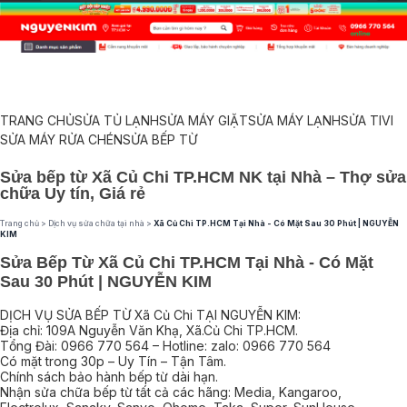
TRANG CHỦ
SỬA TỦ LẠNH
SỬA MÁY GIẶT
SỬA MÁY LẠNH
SỬA TIVI
SỬA MÁY RỬA CHÉN
SỬA BẾP TỪ
Sửa bếp từ Xã Củ Chi TP.HCM NK tại Nhà – Thợ sửa
chữa Uy tín, Giá rẻ
Trang chủ
>
Dịch vụ sửa chữa tại nhà
>
Xã Củ Chi TP.HCM Tại Nhà - Có Mặt Sau 30 Phút | NGUYỄN
KIM
Sửa Bếp Từ Xã Củ Chi TP.HCM Tại Nhà - Có Mặt
Sau 30 Phút | NGUYỄN KIM
DỊCH VỤ SỬA BẾP TỪ Xã Củ Chi TẠI NGUYỄN KIM:
Địa chỉ: 109A Nguyễn Văn Khạ, Xã.Củ Chi TP.HCM.
Tổng Đài: 0966 770 564 – Hotline: zalo: 0966 770 564
Có mặt trong 30p – Uy Tín – Tận Tâm.
Chính sách bảo hành bếp từ dài hạn.
Nhận sửa chữa bếp từ tất cả các hãng: Media, Kangaroo,