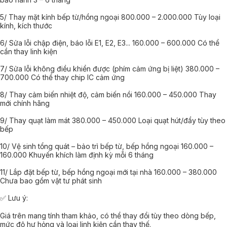
5/ Thay mặt kính bếp từ/hồng ngoại 800.000 – 2.000.000 Tùy loại
kính, kích thước
6/ Sửa lỗi chập điện, báo lỗi E1, E2, E3... 160.000 – 600.000 Có thể
cần thay linh kiện
7/ Sửa lỗi không điều khiển được (phím cảm ứng bị liệt) 380.000 –
700.000 Có thể thay chip IC cảm ứng
8/ Thay cảm biến nhiệt độ, cảm biến nồi 160.000 – 450.000 Thay
mới chính hãng
9/ Thay quạt làm mát 380.000 – 450.000 Loại quạt hút/đẩy tùy theo
bếp
10/ Vệ sinh tổng quát – bảo trì bếp từ, bếp hồng ngoại 160.000 –
160.000 Khuyến khích làm định kỳ mỗi 6 tháng
11/ Lắp đặt bếp từ, bếp hồng ngoại mới tại nhà 160.000 – 380.000
Chưa bao gồm vật tư phát sinh
✅ Lưu ý:
Giá trên mang tính tham khảo, có thể thay đổi tùy theo dòng bếp,
mức độ hư hỏng và loại linh kiện cần thay thế.