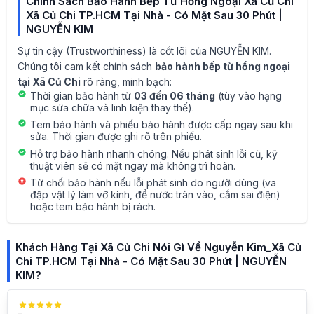
Chính Sách Bảo Hành Bếp Từ Hồng Ngoại Xã Củ Chi
Xã Củ Chi TP.HCM Tại Nhà - Có Mặt Sau 30 Phút |
NGUYỄN KIM
Sự tin cậy (Trustworthiness) là cốt lõi của NGUYỄN KIM.
Chúng tôi cam kết chính sách
bảo hành bếp từ hồng ngoại
tại Xã Củ Chi
rõ ràng, minh bạch:
Thời gian bảo hành từ
03 đến 06 tháng
(tùy vào hạng
mục sửa chữa và linh kiện thay thế).
Tem bảo hành và phiếu bảo hành được cấp ngay sau khi
sửa. Thời gian được ghi rõ trên phiếu.
Hỗ trợ bảo hành nhanh chóng. Nếu phát sinh lỗi cũ, kỹ
thuật viên sẽ có mặt ngay mà không trì hoãn.
Từ chối bảo hành nếu lỗi phát sinh do người dùng (va
đập vật lý làm vỡ kính, để nước tràn vào, cắm sai điện)
hoặc tem bảo hành bị rách.
Khách Hàng Tại Xã Củ Chi Nói Gì Về Nguyễn Kim_Xã Củ
Chi TP.HCM Tại Nhà - Có Mặt Sau 30 Phút | NGUYỄN
KIM?