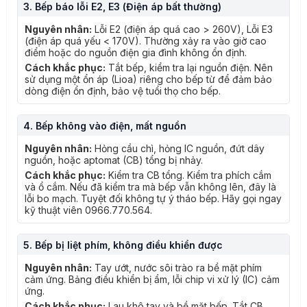
3. Bếp báo lỗi E2, E3 (Điện áp bất thường)
Nguyên nhân:
Lỗi E2 (điện áp quá cao > 260V), Lỗi E3
(điện áp quá yếu < 170V). Thường xảy ra vào giờ cao
điểm hoặc do nguồn điện gia đình không ổn định.
Cách khắc phục:
Tắt bếp, kiểm tra lại nguồn điện. Nên
sử dụng một ổn áp (Lioa) riêng cho bếp từ để đảm bảo
dòng điện ổn định, bảo vệ tuổi thọ cho bếp.
4. Bếp không vào điện, mất nguồn
Nguyên nhân:
Hỏng cầu chì, hỏng IC nguồn, đứt dây
nguồn, hoặc aptomat (CB) tổng bị nhảy.
Cách khắc phục:
Kiểm tra CB tổng. Kiểm tra phích cắm
và ổ cắm. Nếu đã kiểm tra mà bếp vẫn không lên, đây là
lỗi bo mạch. Tuyệt đối không tự ý tháo bếp. Hãy gọi ngay
kỹ thuật viên 0966.770.564.
5. Bếp bị liệt phím, không điều khiển được
Nguyên nhân:
Tay ướt, nước sôi trào ra bề mặt phím
cảm ứng. Bảng điều khiển bị ẩm, lỗi chip vi xử lý (IC) cảm
ứng.
Cách khắc phục:
Lau khô tay và bề mặt bếp. Tắt CB,