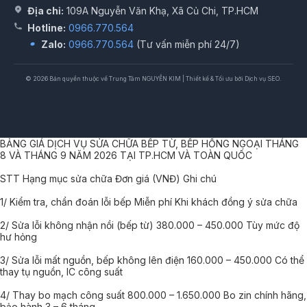
Địa chỉ:
109A Nguyễn Văn Khạ, Xã Củ Chi, TP.HCM
Hotline:
0966.770.564
Zalo:
0966.770.564
(Tư vấn miễn phí 24/7)
© 2026 Bản quyền thuộc về Trung Tâm NGUYỄN KIM | Thiết kế & Tối ưu bởi Dịch vụ SEO.
BẢNG GIÁ DỊCH VỤ SỬA CHỮA BẾP TỪ, BẾP HỒNG NGOẠI THÁNG
8 VÀ THÁNG 9 NĂM 2026 TẠI TP.HCM VÀ TOÀN QUỐC
STT Hạng mục sửa chữa Đơn giá (VNĐ) Ghi chú
1/ Kiểm tra, chẩn đoán lỗi bếp Miễn phí Khi khách đồng ý sửa chữa
2/ Sửa lỗi không nhận nồi (bếp từ) 380.000 – 450.000 Tùy mức độ
hư hỏng
3/ Sửa lỗi mất nguồn, bếp không lên điện 160.000 – 450.000 Có thể
thay tụ nguồn, IC công suất
4/ Thay bo mạch công suất 800.000 – 1.650.000 Bo zin chính hãng,
bảo hành 3 – 6 tháng