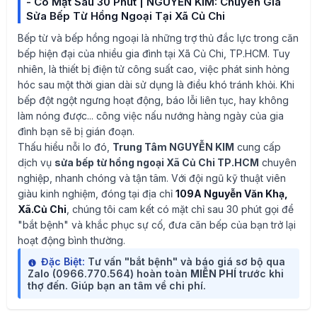
- Có Mặt Sau 30 Phút | NGUYỄN KIM: Chuyên Gia
Sửa Bếp Từ Hồng Ngoại Tại Xã Củ Chi
Bếp từ và bếp hồng ngoại là những trợ thủ đắc lực trong căn
bếp hiện đại của nhiều gia đình tại Xã Củ Chi, TP.HCM. Tuy
nhiên, là thiết bị điện tử công suất cao, việc phát sinh hỏng
hóc sau một thời gian dài sử dụng là điều khó tránh khỏi. Khi
bếp đột ngột ngưng hoạt động, báo lỗi liên tục, hay không
làm nóng được... công việc nấu nướng hàng ngày của gia
đình bạn sẽ bị gián đoạn.
Thấu hiểu nỗi lo đó,
Trung Tâm NGUYỄN KIM
cung cấp
dịch vụ
sửa bếp từ hồng ngoại Xã Củ Chi TP.HCM
chuyên
nghiệp, nhanh chóng và tận tâm. Với đội ngũ kỹ thuật viên
giàu kinh nghiệm, đóng tại địa chỉ
109A Nguyễn Văn Khạ,
Xã.Củ Chi
, chúng tôi cam kết có mặt chỉ sau 30 phút gọi để
"bắt bệnh" và khắc phục sự cố, đưa căn bếp của bạn trở lại
hoạt động bình thường.
Đặc Biệt:
Tư vấn "bắt bệnh" và báo giá sơ bộ qua
Zalo (0966.770.564) hoàn toàn
MIỄN PHÍ
trước khi
thợ đến. Giúp bạn an tâm về chi phí.