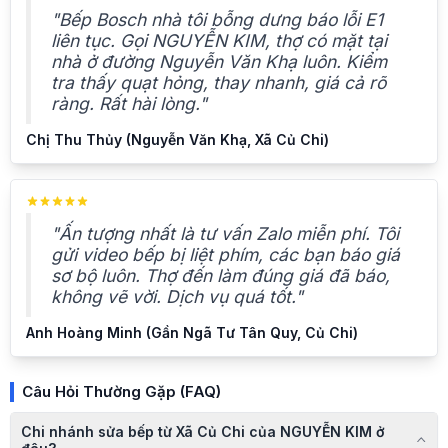
"Bếp Bosch nhà tôi bỗng dưng báo lỗi E1
liên tục. Gọi NGUYỄN KIM, thợ có mặt tại
nhà ở đường Nguyễn Văn Khạ luôn. Kiểm
tra thấy quạt hỏng, thay nhanh, giá cả rõ
ràng. Rất hài lòng."
Chị Thu Thủy (Nguyễn Văn Khạ, Xã Củ Chi)
"Ấn tượng nhất là tư vấn Zalo miễn phí. Tôi
gửi video bếp bị liệt phím, các bạn báo giá
sơ bộ luôn. Thợ đến làm đúng giá đã báo,
không vẽ vời. Dịch vụ quá tốt."
Anh Hoàng Minh (Gần Ngã Tư Tân Quy, Củ Chi)
Câu Hỏi Thường Gặp (FAQ)
Chi nhánh sửa bếp từ Xã Củ Chi của NGUYỄN KIM ở