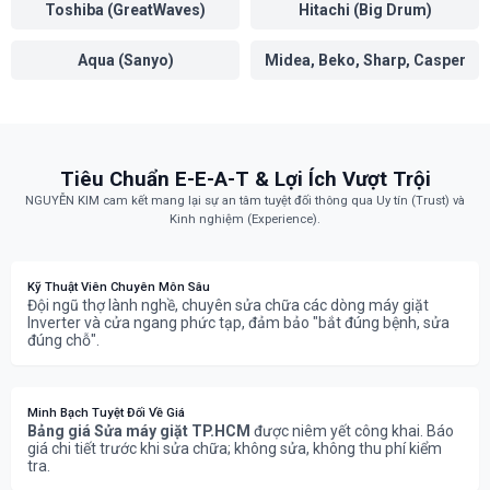
Toshiba (GreatWaves)
Hitachi (Big Drum)
Aqua (Sanyo)
Midea, Beko, Sharp, Casper
Tiêu Chuẩn E-E-A-T & Lợi Ích Vượt Trội
NGUYỄN KIM cam kết mang lại sự an tâm tuyệt đối thông qua Uy tín (Trust) và
Kinh nghiệm (Experience).
Kỹ Thuật Viên Chuyên Môn Sâu
Đội ngũ thợ lành nghề, chuyên sửa chữa các dòng máy giặt
Inverter và cửa ngang phức tạp, đảm bảo "bắt đúng bệnh, sửa
đúng chỗ".
Minh Bạch Tuyệt Đối Về Giá
Bảng giá Sửa máy giặt TP.HCM
được niêm yết công khai. Báo
giá chi tiết trước khi sửa chữa; không sửa, không thu phí kiểm
tra.