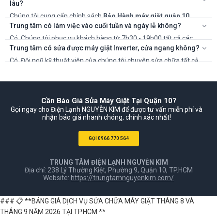
án và chi phí sửa chữa.
lâu?
Chúng tôi cung cấp chính sách
Bảo Hành máy giặt quận 10
TP.HCM
rõ ràng, từ 6 đến 12 tháng tùy thuộc vào hạng mục sửa
Trung tâm có làm việc vào cuối tuần và ngày lễ không?
chữa và linh kiện thay thế. Thời gian cụ thể sẽ được ghi rõ trên
Có. Chúng tôi phục vụ khách hàng từ 7h30 - 19h00 tất cả các
phiếu bảo hành.
ngày trong tuần, kể cả Thứ 7, Chủ Nhật và các ngày Lễ, Tết để đáp
Trung tâm có sửa được máy giặt Inverter, cửa ngang không?
ứng nhu cầu cấp thiết của bạn.
Có. Đội ngũ kỹ thuật viên của chúng tôi chuyên sửa chữa tất cả
các dòng máy giặt cửa ngang, cửa trên, và các lỗi phức tạp của
bo mạch Inverter.
Cần Báo Giá Sửa Máy Giặt Tại Quận 10?
Gọi ngay cho Điện Lạnh NGUYỄN KIM để được tư vấn miễn phí và
nhận báo giá nhanh chóng, chính xác nhất!
GỌI 0966 770 564
TRUNG TÂM ĐIỆN LẠNH NGUYỄN KIM
Địa chỉ: 238 Lý Thường Kiệt, Phường 9, Quận 10, TP.HCM
Website:
https://trungtamnguyenkim.com/
### 📋 **BẢNG GIÁ DỊCH VỤ SỬA CHỮA MÁY GIẶT THÁNG 8 VÀ
THÁNG 9 NĂM 2026 TẠI TP.HCM **