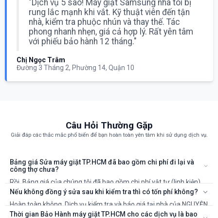
"Dịch vụ 5 sao! Máy giặt Samsung nhà tôi bị
rung lắc mạnh khi vắt. Kỹ thuật viên đến tận
nhà, kiểm tra phuộc nhún và thay thế. Tác
phong nhanh nhẹn, giá cả hợp lý. Rất yên tâm
với phiếu bảo hành 12 tháng."
Chị Ngọc Trâm
Đường 3 Tháng 2, Phường 14, Quận 10
Câu Hỏi Thường Gặp
Giải đáp các thắc mắc phổ biến để bạn hoàn toàn yên tâm khi sử dụng dịch vụ.
Bảng giá Sửa máy giặt TP.HCM đã bao gồm chi phí đi lại và
công thợ chưa?
Rồi. Bảng giá của chúng tôi đã bao gồm chi phí vật tư (linh kiện)
và công của kỹ thuật viên. Sẽ không có chi phí ẩn nào khác.
Nếu không đồng ý sửa sau khi kiểm tra thì có tốn phí không?
Hoàn toàn không. Dịch vụ kiểm tra và báo giá tại nhà của NGUYỄN
KIM là miễn phí 100%. Bạn chỉ thanh toán khi đồng ý với phương
Thời gian Bảo Hành máy giặt TP.HCM cho các dịch vụ là bao