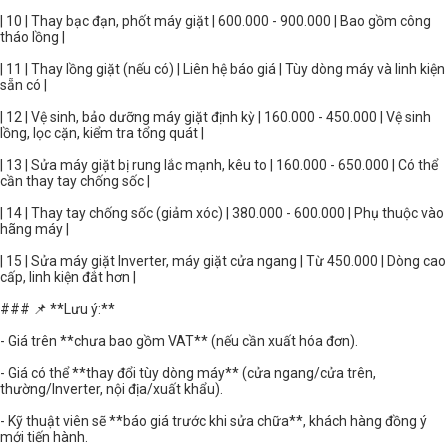
| 10 | Thay bạc đạn, phốt máy giặt | 600.000 - 900.000 | Bao gồm công
tháo lồng |
| 11 | Thay lồng giặt (nếu có) | Liên hệ báo giá | Tùy dòng máy và linh kiện
sẵn có |
| 12 | Vệ sinh, bảo dưỡng máy giặt định kỳ | 160.000 - 450.000 | Vệ sinh
lồng, lọc cặn, kiểm tra tổng quát |
| 13 | Sửa máy giặt bị rung lắc mạnh, kêu to | 160.000 - 650.000 | Có thể
cần thay tay chống sốc |
| 14 | Thay tay chống sốc (giảm xóc) | 380.000 - 600.000 | Phụ thuộc vào
hãng máy |
| 15 | Sửa máy giặt Inverter, máy giặt cửa ngang | Từ 450.000 | Dòng cao
cấp, linh kiện đắt hơn |
### 📌 **Lưu ý:**
- Giá trên **chưa bao gồm VAT** (nếu cần xuất hóa đơn).
- Giá có thể **thay đổi tùy dòng máy** (cửa ngang/cửa trên,
thường/Inverter, nội địa/xuất khẩu).
- Kỹ thuật viên sẽ **báo giá trước khi sửa chữa**, khách hàng đồng ý
mới tiến hành.