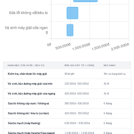
HẠNG MỤC SỬA CHỮA / DỊCH VỤ
ĐƠN GIÁ (VẬT TƯ + CÔNG)
BẢO HÀNH
Kiểm tra, chẩn đoán lỗi máy giặt
Miễn phí
Khi sử dụng dịch vụ
Vệ sinh, bảo dưỡng máy giặt cửa trên
230.000đ - 300.000đ
N/A
Vệ sinh, bảo dưỡng máy giặt cửa ngang
420.000đ - 600.000đ
N/A
Sửa lỗi không cấp nước / không xả
380.000đ - 450.000đ
6 tháng
Sửa lỗi không vắt / kêu to (cơ bản)
420.000đ - 700.000đ
6 tháng
Sửa bo mạch (máy thường)
650.000đ – 950.000đ
6 tháng
Sửa bo mạch (máy Inverter/Cửa ngang)
1.050.000đ – 1.650.000đ
6 tháng