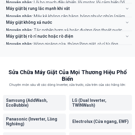
Nguyên nhân:
Lỗi bo mạch điều khiển, lỗi motor, lỗi cảm biến (Ví
kỹ thuật viên kiểm tra van và bo mạch.
dụ: E40 ở Electrolux, 4C ở Samsung, UE ở LG).
Máy giặt bị rung lắc mạnh khi vắt
Khắc phục:
Cần tra mã lỗi của hãng và gọi thợ có kinh nghiệm để
Nguyên nhân:
Máy kê không cân bằng, hỏng phuộc nhún (giảm
xử lý đúng cách.
xóc), hỏng bạc đạn, quần áo bị dồn về một phía.
Máy giặt không xả nước
Khắc phục:
Kê lại máy. Các lỗi về phuộc, bạc đạn cần thay thế
Nguyên nhân:
Tắc nghẽn bơm xả hoặc đường ống thoát nước.
chuyên nghiệp.
Khắc phục:
Vệ sinh bơm xả và kiểm tra ống thoát nước. Cần thợ
Máy giặt bị rò rỉ nước hoặc rò điện
kiểm tra bo mạch nếu vẫn không được.
Nguyên nhân:
Hỏng gioăng cửa, thủng lồng giặt, rò rỉ từ ống
cấp/xả hoặc hở điện do chuột cắn dây.
Khắc phục:
Thay thế gioăng cửa hoặc xử lý rò rỉ đường ống, xử lý
hệ thống dây điện bị hở.
Sửa Chữa Máy Giặt Của Mọi Thương Hiệu Phổ
Biến
Chuyên môn sâu về các dòng Inverter, cửa trước, cửa trên của các hãng lớn:
Samsung (AddWash,
LG (Dual Inverter,
EcoBubble)
TWINWash)
Panasonic (Inverter, Lồng
Electrolux (Cửa ngang, EWF)
Nghiêng)