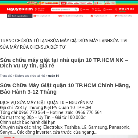
TRANG CHỦ
SỬA TỦ LẠNH
SỬA MÁY GIẶT
SỬA MÁY LẠNH
SỬA TIVI
SỬA MÁY RỬA CHÉN
SỬA BẾP TỪ
Sửa chữa máy giặt tại nhà quận 10 TP.HCM NK –
Dịch vụ uy tín, giá rẻ
Trang chủ
>
Dịch vụ sửa chữa tại nhà
>
quận 10
Sửa Chữa Máy Giặt quận 10 TP.HCM Chính Hãng,
Bảo Hành 3-12 Tháng
DỊCH VỤ SỬA MÁY GIẶT QUẬN 10 – NGUYỄN KIM:
Địa chỉ: 238 Lý Thường Kiệt P.9 Quận 10 TP.HCM
Tổng đài: 0966 770 564 – Hotline: zalo: 0966 770 564
Có mặt trong 30p – Uy Tín – Giá từ 100.000đ
Chính sách bảo hành dài hạn
Chuyên sửa các hãng: Electrolux, Toshiba, LG, Samsung, Panasonic,
Sanyo,… Các dòng Inverter, cửa trước, cửa ngang,…