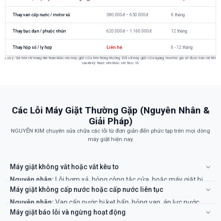
Thay van cấp nước / motor xả
380.000đ – 650.000đ
6 tháng
Thay bạc đạn / phuộc nhún
620.000đ – 1.160.000đ
12 tháng
Thay hộp số / ly hợp
Liên hệ
6 - 12 tháng
Lưu ý: Giá trên chỉ mang tính tham khảo cho máy giặt cửa trên thông thường. Đối với máy giặt cửa ngang, Inverter, giá sẽ được báo chi tiết
sau khi kỹ thuật viên khảo sát thực tế.
Các Lỗi Máy Giặt Thường Gặp (Nguyên Nhân &
Giải Pháp)
NGUYỄN KIM chuyên sửa chữa các lỗi từ đơn giản đến phức tạp trên mọi dòng
máy giặt hiện nay.
Máy giặt không vắt hoặc vắt kêu to
Nguyên nhân:
Lỗi bơm xả, hỏng công tắc cửa, hoặc máy giặt bị
mất cân bằng/hỏng bạc đạn (phuộc nhún).
Máy giặt không cấp nước hoặc cấp nước liên tục
Khắc phục:
Kiểm tra bơm xả và công tắc cửa. Lỗi bạc đạn cần
Nguyên nhân:
Van cấp nước bị kẹt bẩn, hỏng van, áp lực nước
thay thế chuyên nghiệp.
yếu, lỗi bo mạch.
Máy giặt báo lỗi và ngừng hoạt động
Khắc phục:
Vệ sinh lưới lọc ở đầu van cấp. Nếu không được, cần