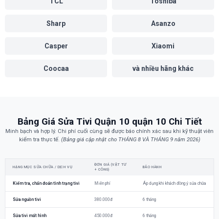
TCL
Toshiba
Sharp
Asanzo
Casper
Xiaomi
Coocaa
và nhiều hãng khác
Bảng Giá Sửa Tivi Quận 10 quận 10 Chi Tiết
Minh bạch và hợp lý. Chi phí cuối cùng sẽ được báo chính xác sau khi kỹ thuật viên
kiểm tra thực tế.
(Bảng giá cập nhật cho THÁNG 8 VÀ THÁNG 9 năm 2026)
ĐƠN GIÁ (VẬT TƯ
HẠNG MỤC SỬA CHỮA / DỊCH VỤ
BẢO HÀNH
+ CÔNG)
Kiểm tra, chẩn đoán tình trạng tivi
Miễn phí
Áp dụng khi khách đồng ý sửa chữa
Sửa nguồn tivi
380.000đ
6 tháng
Sửa tivi mất hình
450.000đ
6 tháng