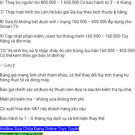
6/ Thay bo nguồn tivi 800.000 – 1.650.000 Có bảo hành từ 3 – 6 tháng
7/ Thay màn hình tivi Liên hệ báo giá Giá tùy theo kích thước & hãng
8/ Sửa lỗi không bắt được wifi / mạng 160.000 – 600.000 Áp dụng cho
Smart TV
9/ Cập nhật phần mềm, reset tivi thông minh 160.000 – 160.000 Tùy
hãng và đời máy
10/ Vệ sinh tivi, xử lý chập cháy do côn trùng, bụi bẩn 160.000 – 450.000
Có thể kèm theo gói bảo trì định kỳ
✅ Lưu ý:
Bảng giá mang tính chất tham khảo, có thể thay đổi tùy tình trạng hư
hỏng thực tế và dòng máy.
Báo giá chính xác sẽ được kỹ thuật viên đưa ra sau khi kiểm tra tại nhà.
Miễn phí kiểm tra – không sửa không tính phí.
Có xuất hóa đơn VAT nếu khách hàng yêu cầu.
Bảo hành từ 1 – 6 tháng tùy dịch vụ và linh kiện thay thế.
Hotline Sửa Chữa Đang Online Trực Tuyến
click call: 0966 770 564