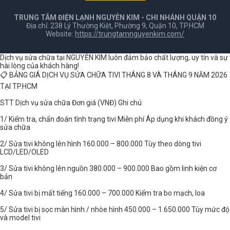
TRUNG TÂM ĐIỆN LẠNH NGUYỄN KIM - CHI NHÁNH QUẬN 10
Địa chỉ: 238 Lý Thường Kiệt, Phường 9, Quận 10, TP.HCM
Website:
https://trungtamnguyenkim.com/
Dịch vụ sửa chữa tại NGUYỄN KIM luôn đảm bảo chất lượng, uy tín và sự
hài lòng của khách hàng!
📋 BẢNG GIÁ DỊCH VỤ SỬA CHỮA TIVI THÁNG 8 VÀ THÁNG 9 NĂM 2026
TẠI TP.HCM
STT Dịch vụ sửa chữa Đơn giá (VNĐ) Ghi chú
1/ Kiểm tra, chẩn đoán tình trạng tivi Miễn phí Áp dụng khi khách đồng ý
sửa chữa
2/ Sửa tivi không lên hình 160.000 – 800.000 Tùy theo dòng tivi
LCD/LED/OLED
3/ Sửa tivi không lên nguồn 380.000 – 900.000 Bao gồm linh kiện cơ
bản
4/ Sửa tivi bị mất tiếng 160.000 – 700.000 Kiểm tra bo mạch, loa
5/ Sửa tivi bị sọc màn hình / nhòe hình 450.000 – 1.650.000 Tùy mức độ
và model tivi