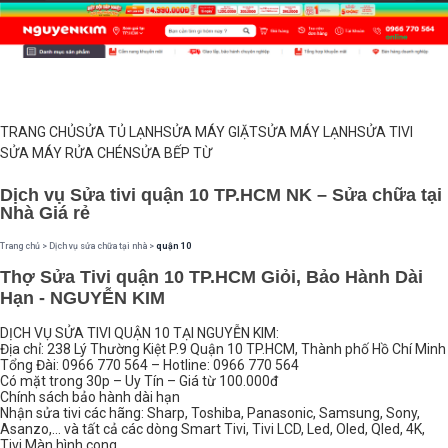
TRANG CHỦ
SỬA TỦ LẠNH
SỬA MÁY GIẶT
SỬA MÁY LẠNH
SỬA TIVI
SỬA MÁY RỬA CHÉN
SỬA BẾP TỪ
Dịch vụ Sửa tivi quận 10 TP.HCM NK – Sửa chữa tại
Nhà Giá rẻ
Trang chủ
>
Dịch vụ sửa chữa tại nhà
>
quận 10
Thợ Sửa Tivi quận 10 TP.HCM Giỏi, Bảo Hành Dài
Hạn - NGUYỄN KIM
DỊCH VỤ SỬA TIVI QUẬN 10 TẠI NGUYỄN KIM:
Địa chỉ: 238 Lý Thường Kiệt P.9 Quận 10 TP.HCM, Thành phố Hồ Chí Minh
Tổng Đài: 0966 770 564 – Hotline: 0966 770 564
Có mặt trong 30p – Uy Tín – Giá từ 100.000đ
Chính sách bảo hành dài hạn
Nhận sửa tivi các hãng: Sharp, Toshiba, Panasonic, Samsung, Sony,
Asanzo,… và tất cả các dòng Smart Tivi, Tivi LCD, Led, Oled, Qled, 4K,
Tivi Màn hình cong,…