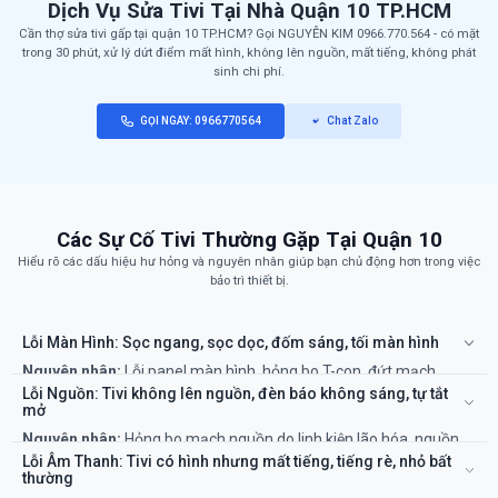
Dịch Vụ Sửa Tivi Tại Nhà Quận 10 TP.HCM
Cần thợ sửa tivi gấp tại quận 10 TP.HCM? Gọi NGUYỄN KIM 0966.770.564 - có mặt
trong 30 phút, xử lý dứt điểm mất hình, không lên nguồn, mất tiếng, không phát
sinh chi phí.
GỌI NGAY: 0966770564
Chat Zalo
Các Sự Cố Tivi Thường Gặp Tại Quận 10
Hiểu rõ các dấu hiệu hư hỏng và nguyên nhân giúp bạn chủ động hơn trong việc
bảo trì thiết bị.
Lỗi Màn Hình: Sọc ngang, sọc dọc, đốm sáng, tối màn hình
Nguyên nhân:
Lỗi panel màn hình, hỏng bo T-con, đứt mạch,
hỏng đèn LED nền. Đây là một trong những lỗi phức tạp và chi phí
Lỗi Nguồn: Tivi không lên nguồn, đèn báo không sáng, tự tắt
sửa chữa khá cao, đôi khi cần thay màn hình.
mở
Khắc phục:
Cần kỹ thuật viên có máy móc chuyên dụng để kiểm
Nguyên nhân:
Hỏng bo mạch nguồn do linh kiện lão hóa, nguồn
tra và sửa chữa hoặc thay thế.
điện không ổn định hoặc sét đánh.
Lỗi Âm Thanh: Tivi có hình nhưng mất tiếng, tiếng rè, nhỏ bất
Khắc phục:
Kỹ thuật viên sẽ kiểm tra và sửa chữa hoặc thay thế
thường
các linh kiện hỏng trên bo nguồn.