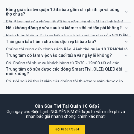
Bảng giá sửa tivi quận 10 đã bao gồm chi phí đi lại và công
thợ chưa?
Rồi. Bảng giá của chúng tôi đã bao gồm chi phí vật tư (linh kiện)
và công của kỹ thuật viên. Sẽ không có chi phí ẩn nào khác.
Nếu không đồng ý sửa sau khi kiểm tra thì có tốn phí không?
Hoàn toàn không. Dịch vụ kiểm tra và báo giá tại nhà của NGUYỄN
KIM là miễn phí 100%. Bạn chỉ thanh toán khi đồng ý với phương
Thời gian bảo hành cho các dịch vụ là bao lâu?
án và chi phí sửa chữa.
Chúng tôi cung cấp chính sách
Bảo Hành tivi quận 10 TP.HCM
rõ
ràng, từ 3 đến 12 tháng tùy thuộc vào hạng mục sửa chữa và linh
Trung tâm có làm việc vào cuối tuần và ngày lễ không?
kiện thay thế. Thời gian cụ thể sẽ được ghi rõ trên phiếu bảo hành.
Có. Chúng tôi phục vụ khách hàng từ 7h30 - 19h00 tất cả các
ngày trong tuần, kể cả Thứ 7, Chủ Nhật và các ngày Lễ, Tết để đáp
Trung tâm có sửa được các dòng Smart Tivi, OLED, QLED đời
ứng nhu cầu cấp thiết của bạn.
mới không?
Có. Đội ngũ kỹ thuật viên của chúng tôi thường xuyên được cập
nhật kiến thức và có đủ trang thiết bị để sửa chữa các dòng tivi
công nghệ mới nhất từ tất cả các hãng.
Cần Sửa Tivi Tại Quận 10 Gấp?
Gọi ngay cho Điện Lạnh NGUYỄN KIM để được tư vấn miễn phí và
nhận báo giá nhanh chóng, chính xác nhất!
GỌI 0966770564