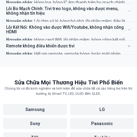
Nguyên nhân:
Hỏng loa, hỏng IC âm thanh trên bo mạch chính,
hoặc lỗi phần mềm.
Lỗi Bo Mạch Chính: Tivi treo logo, không vào được menu,
Khắc phục:
Kiểm tra cài đặt âm thanh. Nếu không được, cần thợ
không nhận tín hiệu
kiểm tra loa và bo mạch.
Nguyên nhân:
Lỗi chip xử lý, hỏng bộ nhớ, lỗi phần mềm. Đây là
"bộ não" của tivi nên việc sửa chữa đòi hỏi chuyên môn cao.
Lỗi Kết Nối: Không vào được Wifi/Youtube, không nhận cổng
Khắc phục:
Cần kỹ thuật viên chuyên nghiệp để "chạy lại" phần
HDMI
mềm hoặc sửa chữa/thay thế bo mạch chính.
Nguyên nhân:
Hỏng card Wifi, lỗi phần mềm, hỏng cổng kết nối
vật lý.
Remote không điều khiển được tivi
Khắc phục:
Thử reset tivi về cài đặt gốc. Nếu không được, cần thợ
Nguyên nhân:
Hết pin remote, remote hỏng, hoặc mắt nhận
kiểm tra phần cứng.
hồng ngoại trên tivi bị lỗi.
Khắc phục:
Thay pin mới. Nếu vẫn không được, cần kỹ thuật viên
kiểm tra mắt nhận trên tivi.
Sửa Chữa Mọi Thương Hiệu Tivi Phổ Biến
Chúng tôi có đủ kinh nghiệm và linh kiện để sửa chữa tất cả các hãng tivi trên thị
trường, từ Smart TV, LED, OLED đến QLED.
Samsung
LG
Sony
Panasonic