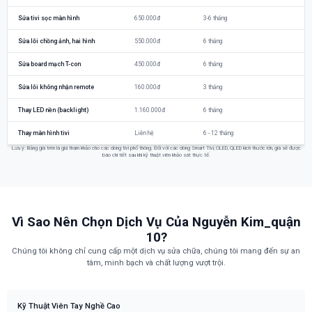
Sửa tivi sọc màn hình
650.000đ
3-6 tháng
Sửa lỗi chồng ảnh, hai hình
550.000đ
6 tháng
Sửa board mạch T-con
450.000đ
6 tháng
Sửa lỗi không nhận remote
160.000đ
3 tháng
Thay LED nền (backlight)
1.160.000đ
6 tháng
Thay màn hình tivi
Liên hệ
6 - 12 tháng
Lưu ý: Bảng giá trên là giá tham khảo cho các dòng tivi phổ thông. Đối với các dòng Smart Tivi, OLED, QLED kích thước lớn, giá sẽ được
báo chi tiết sau khi kỹ thuật viên khảo sát thực tế.
Vì Sao Nên Chọn Dịch Vụ Của Nguyễn Kim_quận
10?
Chúng tôi không chỉ cung cấp một dịch vụ sửa chữa, chúng tôi mang đến sự an
tâm, minh bạch và chất lượng vượt trội.
Kỹ Thuật Viên Tay Nghề Cao