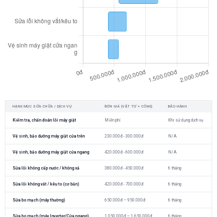
HẠNG MỤC SỬA CHỮA / DỊCH VỤ
ĐƠN GIÁ (VẬT TƯ + CÔNG)
BẢO HÀNH
Kiểm tra, chẩn đoán lỗi máy giặt
Miễn phí
Khi sử dụng dịch vụ
Vệ sinh, bảo dưỡng máy giặt cửa trên
230.000đ - 300.000đ
N/A
Vệ sinh, bảo dưỡng máy giặt cửa ngang
420.000đ - 600.000đ
N/A
Sửa lỗi không cấp nước / không xả
380.000đ - 450.000đ
6 tháng
Sửa lỗi không vắt / kêu to (cơ bản)
420.000đ - 700.000đ
6 tháng
Sửa bo mạch (máy thường)
650.000đ – 950.000đ
6 tháng
Sửa bo mạch (máy Inverter/Cửa ngang)
1.050.000đ – 1.650.000đ
6 tháng