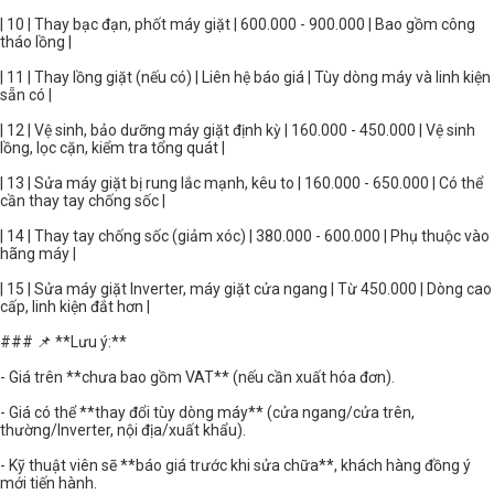
| 10 | Thay bạc đạn, phốt máy giặt | 600.000 - 900.000 | Bao gồm công
tháo lồng |
| 11 | Thay lồng giặt (nếu có) | Liên hệ báo giá | Tùy dòng máy và linh kiện
sẵn có |
| 12 | Vệ sinh, bảo dưỡng máy giặt định kỳ | 160.000 - 450.000 | Vệ sinh
lồng, lọc cặn, kiểm tra tổng quát |
| 13 | Sửa máy giặt bị rung lắc mạnh, kêu to | 160.000 - 650.000 | Có thể
cần thay tay chống sốc |
| 14 | Thay tay chống sốc (giảm xóc) | 380.000 - 600.000 | Phụ thuộc vào
hãng máy |
| 15 | Sửa máy giặt Inverter, máy giặt cửa ngang | Từ 450.000 | Dòng cao
cấp, linh kiện đắt hơn |
### 📌 **Lưu ý:**
- Giá trên **chưa bao gồm VAT** (nếu cần xuất hóa đơn).
- Giá có thể **thay đổi tùy dòng máy** (cửa ngang/cửa trên,
thường/Inverter, nội địa/xuất khẩu).
- Kỹ thuật viên sẽ **báo giá trước khi sửa chữa**, khách hàng đồng ý
mới tiến hành.