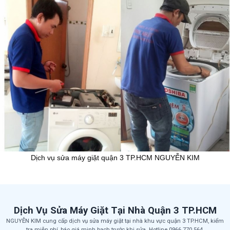
Dịch vụ sửa máy giặt quận 3 TP.HCM NGUYỄN KIM
Dịch Vụ Sửa Máy Giặt Tại Nhà Quận 3 TP.HCM
NGUYỄN KIM cung cấp dịch vụ sửa máy giặt tại nhà khu vực quận 3 TP.HCM, kiểm
tra miễn phí, báo giá minh bạch trước khi sửa. Hotline 0966.770.564.