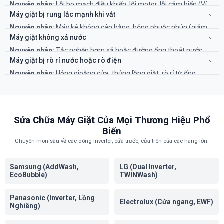
Nguyên nhân:
Lỗi bo mạch điều khiển, lỗi motor, lỗi cảm biến (Ví
kỹ thuật viên kiểm tra van và bo mạch.
dụ: E40 ở Electrolux, 4C ở Samsung, UE ở LG).
Máy giặt bị rung lắc mạnh khi vắt
Khắc phục:
Cần tra mã lỗi của hãng và gọi thợ có kinh nghiệm để
Nguyên nhân:
Máy kê không cân bằng, hỏng phuộc nhún (giảm
xử lý đúng cách.
xóc), hỏng bạc đạn, quần áo bị dồn về một phía.
Máy giặt không xả nước
Khắc phục:
Kê lại máy. Các lỗi về phuộc, bạc đạn cần thay thế
Nguyên nhân:
Tắc nghẽn bơm xả hoặc đường ống thoát nước.
chuyên nghiệp.
Khắc phục:
Vệ sinh bơm xả và kiểm tra ống thoát nước. Cần thợ
Máy giặt bị rò rỉ nước hoặc rò điện
kiểm tra bo mạch nếu vẫn không được.
Nguyên nhân:
Hỏng gioăng cửa, thủng lồng giặt, rò rỉ từ ống
cấp/xả hoặc hở điện do chuột cắn dây.
Khắc phục:
Thay thế gioăng cửa hoặc xử lý rò rỉ đường ống, xử lý
hệ thống dây điện bị hở.
Sửa Chữa Máy Giặt Của Mọi Thương Hiệu Phổ
Biến
Chuyên môn sâu về các dòng Inverter, cửa trước, cửa trên của các hãng lớn:
Samsung (AddWash,
LG (Dual Inverter,
EcoBubble)
TWINWash)
Panasonic (Inverter, Lồng
Electrolux (Cửa ngang, EWF)
Nghiêng)