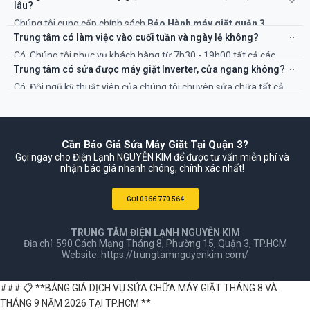
án và chi phí sửa chữa.
lâu?
Chúng tôi cung cấp chính sách
Bảo Hành máy giặt quận 3
TP.HCM
rõ ràng, từ 6 đến 12 tháng tùy thuộc vào hạng mục sửa
Trung tâm có làm việc vào cuối tuần và ngày lễ không?
chữa và linh kiện thay thế. Thời gian cụ thể sẽ được ghi rõ trên
Có. Chúng tôi phục vụ khách hàng từ 7h30 - 19h00 tất cả các
phiếu bảo hành.
ngày trong tuần, kể cả Thứ 7, Chủ Nhật và các ngày Lễ, Tết để đáp
Trung tâm có sửa được máy giặt Inverter, cửa ngang không?
ứng nhu cầu cấp thiết của bạn.
Có. Đội ngũ kỹ thuật viên của chúng tôi chuyên sửa chữa tất cả
các dòng máy giặt cửa ngang, cửa trên, và các lỗi phức tạp của
bo mạch Inverter.
Cần Báo Giá Sửa Máy Giặt Tại Quận 3?
Gọi ngay cho Điện Lạnh NGUYỄN KIM để được tư vấn miễn phí và
nhận báo giá nhanh chóng, chính xác nhất!
GỌI 0966 770 564
TRUNG TÂM ĐIỆN LẠNH NGUYỄN KIM
Địa chỉ: 590 Cách Mạng Tháng 8, Phường 15, Quận 3, TP.HCM
Website:
https://trungtamnguyenkim.com/
### 📋 **BẢNG GIÁ DỊCH VỤ SỬA CHỮA MÁY GIẶT THÁNG 8 VÀ
THÁNG 9 NĂM 2026 TẠI TP.HCM **