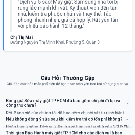
"Dịch vụ 5 sao! Máy giặt Samsung nhà tôi bị
rung lắc mạnh khi vắt. Kỹ thuật viên đến tận
nhà, kiểm tra phuộc nhún và thay thế. Tác
phong nhanh nhẹn, giá cả hợp lý. Rất yên tâm
với phiếu bảo hành 12 tháng."
Chị Thị Mai
Đường Nguyễn Thị Minh Khai, Phường 5, Quận 3
Câu Hỏi Thường Gặp
Giải đáp các thắc mắc phổ biến để bạn hoàn toàn yên tâm khi sử dụng dịch vụ.
Bảng giá Sửa máy giặt TP.HCM đã bao gồm chi phí đi lại và
công thợ chưa?
Rồi. Bảng giá của chúng tôi đã bao gồm chi phí vật tư (linh kiện)
và công của kỹ thuật viên. Sẽ không có chi phí ẩn nào khác.
Nếu không đồng ý sửa sau khi kiểm tra thì có tốn phí không?
Hoàn toàn không. Dịch vụ kiểm tra và báo giá tại nhà của NGUYỄN
KIM là miễn phí 100%. Bạn chỉ thanh toán khi đồng ý với phương
Thời gian Bảo Hành máy giặt TP.HCM cho các dịch vụ là bao