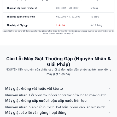
Thay van cấp nước / motor xả
380.000đ – 650.000đ
6 tháng
Thay bạc đạn / phuộc nhún
620.000đ – 1.160.000đ
12 tháng
Thay hộp số / ly hợp
Liên hệ
6 - 12 tháng
Lưu ý: Giá trên chỉ mang tính tham khảo cho máy giặt cửa trên thông thường. Đối với máy giặt cửa ngang, Inverter, giá sẽ được báo chi tiết
sau khi kỹ thuật viên khảo sát thực tế.
Các Lỗi Máy Giặt Thường Gặp (Nguyên Nhân &
Giải Pháp)
NGUYỄN KIM chuyên sửa chữa các lỗi từ đơn giản đến phức tạp trên mọi dòng
máy giặt hiện nay.
Máy giặt không vắt hoặc vắt kêu to
Nguyên nhân:
Lỗi bơm xả, hỏng công tắc cửa, hoặc máy giặt bị
mất cân bằng/hỏng bạc đạn (phuộc nhún).
Máy giặt không cấp nước hoặc cấp nước liên tục
Khắc phục:
Kiểm tra bơm xả và công tắc cửa. Lỗi bạc đạn cần
Nguyên nhân:
Van cấp nước bị kẹt bẩn, hỏng van, áp lực nước
thay thế chuyên nghiệp.
yếu, lỗi bo mạch.
Máy giặt báo lỗi và ngừng hoạt động
Khắc phục:
Vệ sinh lưới lọc ở đầu van cấp. Nếu không được, cần