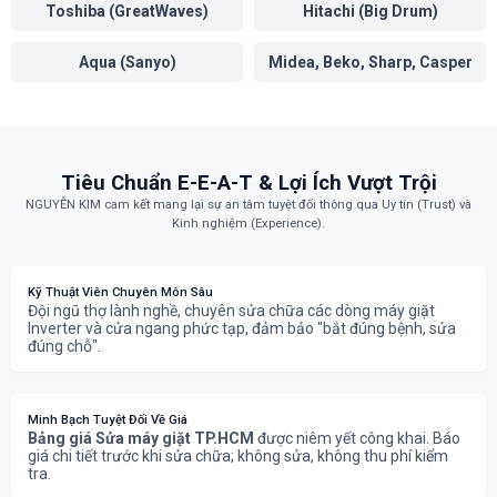
Toshiba (GreatWaves)
Hitachi (Big Drum)
Aqua (Sanyo)
Midea, Beko, Sharp, Casper
Tiêu Chuẩn E-E-A-T & Lợi Ích Vượt Trội
NGUYỄN KIM cam kết mang lại sự an tâm tuyệt đối thông qua Uy tín (Trust) và
Kinh nghiệm (Experience).
Kỹ Thuật Viên Chuyên Môn Sâu
Đội ngũ thợ lành nghề, chuyên sửa chữa các dòng máy giặt
Inverter và cửa ngang phức tạp, đảm bảo "bắt đúng bệnh, sửa
đúng chỗ".
Minh Bạch Tuyệt Đối Về Giá
Bảng giá Sửa máy giặt TP.HCM
được niêm yết công khai. Báo
giá chi tiết trước khi sửa chữa; không sửa, không thu phí kiểm
tra.