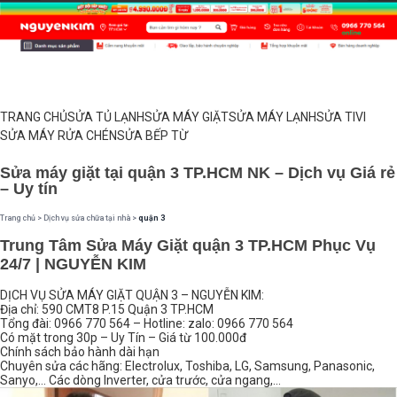
TRANG CHỦ
SỬA TỦ LẠNH
SỬA MÁY GIẶT
SỬA MÁY LẠNH
SỬA TIVI
SỬA MÁY RỬA CHÉN
SỬA BẾP TỪ
Sửa máy giặt tại quận 3 TP.HCM NK – Dịch vụ Giá rẻ
– Uy tín
Trang chủ
>
Dịch vụ sửa chữa tại nhà
>
quận 3
Trung Tâm Sửa Máy Giặt quận 3 TP.HCM Phục Vụ
24/7 | NGUYỄN KIM
DỊCH VỤ SỬA MÁY GIẶT QUẬN 3 – NGUYỄN KIM:
Địa chỉ: 590 CMT8 P.15 Quận 3 TP.HCM
Tổng đài: 0966 770 564 – Hotline: zalo: 0966 770 564
Có mặt trong 30p – Uy Tín – Giá từ 100.000đ
Chính sách bảo hành dài hạn
Chuyên sửa các hãng: Electrolux, Toshiba, LG, Samsung, Panasonic,
Sanyo,… Các dòng Inverter, cửa trước, cửa ngang,…