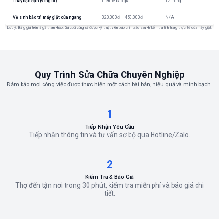
Thay bạc đạn (vòng bi)
Liên hệ báo giá
12 tháng
Vệ sinh bảo trì máy giặt cửa ngang
320.000đ – 450.000đ
N/A
Lưu ý: Bảng giá trên là giá tham khảo. Giá cuối cùng sẽ được kỹ thuật viên báo chính xác sau khi kiểm tra tình trạng thực tế của máy giặt.
Quy Trình Sửa Chữa Chuyên Nghiệp
Đảm bảo mọi công việc được thực hiện một cách bài bản, hiệu quả và minh bạch.
1
Tiếp Nhận Yêu Cầu
Tiếp nhận thông tin và tư vấn sơ bộ qua Hotline/Zalo.
2
Kiểm Tra & Báo Giá
Thợ đến tận nơi trong 30 phút, kiểm tra miễn phí và báo giá chi
tiết.