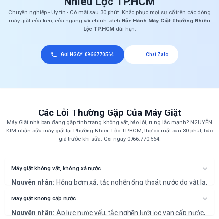
Nhiêu Lộc TP.HCM
Chuyên nghiệp - Uy tín - Có mặt sau 30 phút. Khắc phục mọi sự cố trên các dòng
máy giặt cửa trên, cửa ngang với chính sách
Bảo Hành Máy Giặt Phường Nhiêu
Lộc TP.HCM
dài hạn.
GỌI NGAY: 0966770564
Chat Zalo
Các Lỗi Thường Gặp Của Máy Giặt
Máy Giặt nhà bạn đang gặp tình trạng không vắt, báo lỗi, rung lắc mạnh? NGUYỄN
KIM nhận sửa máy giặt tại Phường Nhiêu Lộc TP.HCM, thợ có mặt sau 30 phút, báo
giá trước khi sửa. Gọi ngay 0966.770.564.
Máy giặt không vắt, không xả nước
Nguyên nhân:
Hỏng bơm xả, tắc nghẽn ống thoát nước do vật lạ,
hoặc lỗi bo mạch điều khiển chương trình vắt/xả.
Cách khắc phục:
Kiểm tra bơm xả, vệ sinh ống thoát. Nếu không
Máy giặt không cấp nước
được, cần sửa chữa hoặc thay thế bơm/bo mạch.
Nguyên nhân:
Áp lực nước yếu, tắc nghẽn lưới lọc van cấp nước,