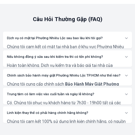
Câu Hỏi Thường Gặp (FAQ)
Dịch vụ có mặt tại Phường Nhiêu Lộc sau bao lâu khi tôi gọi?
Chúng tôi cam kết có mặt tại nhà bạn ở khu vực Phường Nhiêu
Lộc (Quận Tân Phú) trong vòng 30 phút sau khi xác nhận lịch
hẹn.
Nếu không đồng ý sửa sau khi kiểm tra thì có tốn phí không?
Hoàn toàn không. Dịch vụ kiểm tra và báo giá tại nhà của
NGUYỄN KIM là miễn phí 100%. Bạn chỉ thanh toán khi đồng ý với
phương án và chi phí sửa chữa.
Chính sách bảo hành máy giặt Phường Nhiêu Lộc TP.HCM như thế nào?
Chúng tôi cung cấp chính sách
Bảo Hành Máy Giặt Phường
Nhiêu Lộc TP.HCM
rõ ràng, từ 6 đến 12 tháng tùy thuộc vào
hạng mục sửa chữa và linh kiện thay thế. Thời gian cụ thể sẽ
Trung tâm có làm việc vào cuối tuần và ngày lễ không?
được ghi rõ trên phiếu bảo hành.
Có. Chúng tôi phục vụ khách hàng từ 7h30 - 19h00 tất cả các
ngày trong tuần, kể cả Thứ 7, Chủ Nhật và các ngày Lễ, Tết để
đáp ứng nhu cầu cấp thiết của bạn.
Linh kiện thay thế có phải hàng chính hãng không?
Chúng tôi cam kết 100% sử dụng linh kiện chính hãng, có nguồn
gốc rõ ràng và bảo hành theo tiêu chuẩn của nhà sản xuất, đảm
bảo thiết bị của bạn hoạt động bền bỉ nhất.