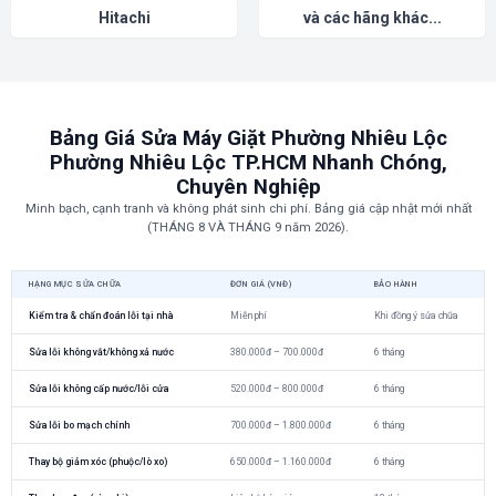
Hitachi
và các hãng khác...
Bảng Giá Sửa Máy Giặt Phường Nhiêu Lộc
Phường Nhiêu Lộc TP.HCM Nhanh Chóng,
Chuyên Nghiệp
Minh bạch, cạnh tranh và không phát sinh chi phí. Bảng giá cập nhật mới nhất
(THÁNG 8 VÀ THÁNG 9 năm 2026).
HẠNG MỤC SỬA CHỮA
ĐƠN GIÁ (VNĐ)
BẢO HÀNH
Kiểm tra & chẩn đoán lỗi tại nhà
Miễn phí
Khi đồng ý sửa chữa
Sửa lỗi không vắt/không xả nước
380.000đ – 700.000đ
6 tháng
Sửa lỗi không cấp nước/lỗi cửa
520.000đ – 800.000đ
6 tháng
Sửa lỗi bo mạch chính
700.000đ – 1.800.000đ
6 tháng
Thay bộ giảm xóc (phuộc/lò xo)
650.000đ – 1.160.000đ
6 tháng