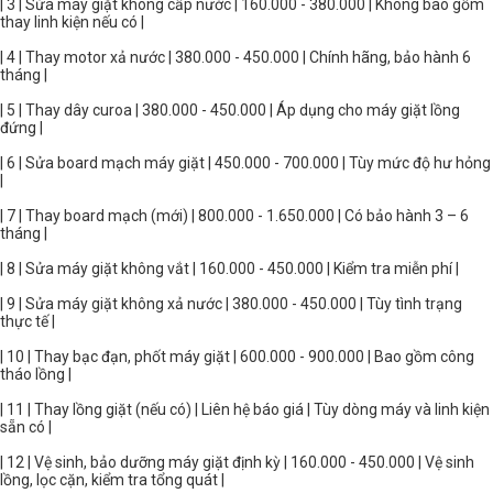
| 3 | Sửa máy giặt không cấp nước | 160.000 - 380.000 | Không bao gồm
thay linh kiện nếu có |
| 4 | Thay motor xả nước | 380.000 - 450.000 | Chính hãng, bảo hành 6
tháng |
| 5 | Thay dây curoa | 380.000 - 450.000 | Áp dụng cho máy giặt lồng
đứng |
| 6 | Sửa board mạch máy giặt | 450.000 - 700.000 | Tùy mức độ hư hỏng
|
| 7 | Thay board mạch (mới) | 800.000 - 1.650.000 | Có bảo hành 3 – 6
tháng |
| 8 | Sửa máy giặt không vắt | 160.000 - 450.000 | Kiểm tra miễn phí |
| 9 | Sửa máy giặt không xả nước | 380.000 - 450.000 | Tùy tình trạng
thực tế |
| 10 | Thay bạc đạn, phốt máy giặt | 600.000 - 900.000 | Bao gồm công
tháo lồng |
| 11 | Thay lồng giặt (nếu có) | Liên hệ báo giá | Tùy dòng máy và linh kiện
sẵn có |
| 12 | Vệ sinh, bảo dưỡng máy giặt định kỳ | 160.000 - 450.000 | Vệ sinh
lồng, lọc cặn, kiểm tra tổng quát |