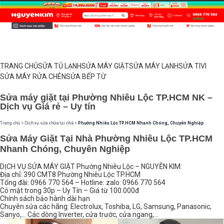
TRANG CHỦ
SỬA TỦ LẠNH
SỬA MÁY GIẶT
SỬA MÁY LẠNH
SỬA TIVI
SỬA MÁY RỬA CHÉN
SỬA BẾP TỪ
Sửa máy giặt tại Phường Nhiêu Lộc TP.HCM NK –
Dịch vụ Giá rẻ – Uy tín
Trang chủ
>
Dịch vụ sửa chữa tại nhà
>
Phường Nhiêu Lộc TP.HCM Nhanh Chóng, Chuyên Nghiệp
Sửa Máy Giặt Tại Nhà Phường Nhiêu Lộc TP.HCM
Nhanh Chóng, Chuyên Nghiệp
DỊCH VỤ SỬA MÁY GIẶT Phường Nhiêu Lộc – NGUYỄN KIM:
Địa chỉ: 390 CMT8 Phường Nhiêu Lộc TP.HCM
Tổng đài: 0966 770 564 – Hotline: zalo: 0966 770 564
Có mặt trong 30p – Uy Tín – Giá từ 100.000đ
Chính sách bảo hành dài hạn
Chuyên sửa các hãng: Electrolux, Toshiba, LG, Samsung, Panasonic,
Sanyo,… Các dòng Inverter, cửa trước, cửa ngang,…