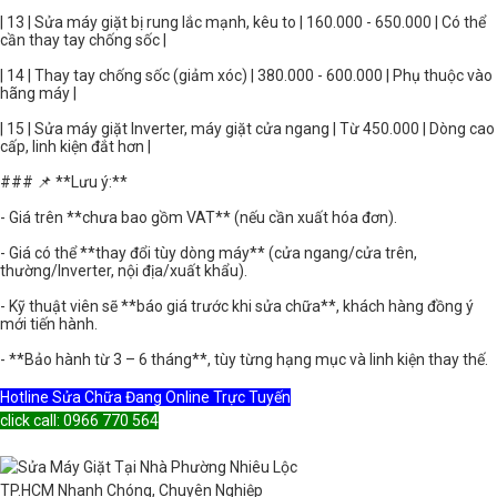
| 13 | Sửa máy giặt bị rung lắc mạnh, kêu to | 160.000 - 650.000 | Có thể
cần thay tay chống sốc |
| 14 | Thay tay chống sốc (giảm xóc) | 380.000 - 600.000 | Phụ thuộc vào
hãng máy |
| 15 | Sửa máy giặt Inverter, máy giặt cửa ngang | Từ 450.000 | Dòng cao
cấp, linh kiện đắt hơn |
### 📌 **Lưu ý:**
- Giá trên **chưa bao gồm VAT** (nếu cần xuất hóa đơn).
- Giá có thể **thay đổi tùy dòng máy** (cửa ngang/cửa trên,
thường/Inverter, nội địa/xuất khẩu).
- Kỹ thuật viên sẽ **báo giá trước khi sửa chữa**, khách hàng đồng ý
mới tiến hành.
- **Bảo hành từ 3 – 6 tháng**, tùy từng hạng mục và linh kiện thay thế.
Hotline Sửa Chữa Đang Online Trực Tuyến
click call: 0966 770 564