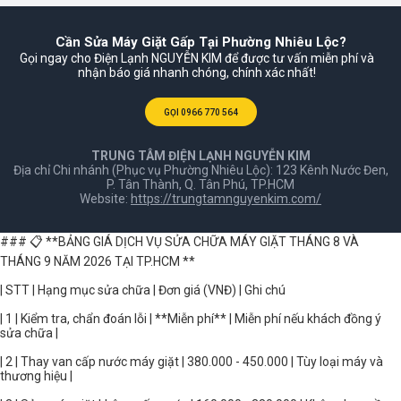
Cần Sửa Máy Giặt Gấp Tại Phường Nhiêu Lộc?
Gọi ngay cho Điện Lạnh NGUYỄN KIM để được tư vấn miễn phí và
nhận báo giá nhanh chóng, chính xác nhất!
GỌI 0966 770 564
TRUNG TÂM ĐIỆN LẠNH NGUYỄN KIM
Địa chỉ Chi nhánh (Phục vụ Phường Nhiêu Lộc): 123 Kênh Nước Đen,
P. Tân Thành, Q. Tân Phú, TP.HCM
Website:
https://trungtamnguyenkim.com/
### 📋 **BẢNG GIÁ DỊCH VỤ SỬA CHỮA MÁY GIẶT THÁNG 8 VÀ
THÁNG 9 NĂM 2026 TẠI TP.HCM **
| STT | Hạng mục sửa chữa | Đơn giá (VNĐ) | Ghi chú
| 1 | Kiểm tra, chẩn đoán lỗi | **Miễn phí** | Miễn phí nếu khách đồng ý
sửa chữa |
| 2 | Thay van cấp nước máy giặt | 380.000 - 450.000 | Tùy loại máy và
thương hiệu |