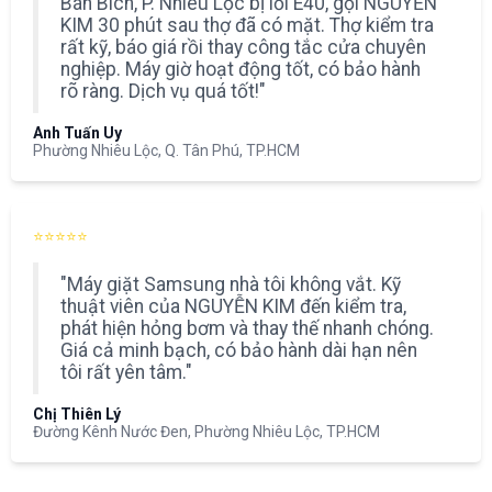
Bán Bích, P. Nhiêu Lộc bị lỗi E40, gọi NGUYỄN
KIM 30 phút sau thợ đã có mặt. Thợ kiểm tra
rất kỹ, báo giá rồi thay công tắc cửa chuyên
nghiệp. Máy giờ hoạt động tốt, có bảo hành
rõ ràng. Dịch vụ quá tốt!"
Anh Tuấn Uy
Phường Nhiêu Lộc, Q. Tân Phú, TP.HCM
⭐⭐⭐⭐⭐
"Máy giặt Samsung nhà tôi không vắt. Kỹ
thuật viên của NGUYỄN KIM đến kiểm tra,
phát hiện hỏng bơm và thay thế nhanh chóng.
Giá cả minh bạch, có bảo hành dài hạn nên
tôi rất yên tâm."
Chị Thiên Lý
Đường Kênh Nước Đen, Phường Nhiêu Lộc, TP.HCM