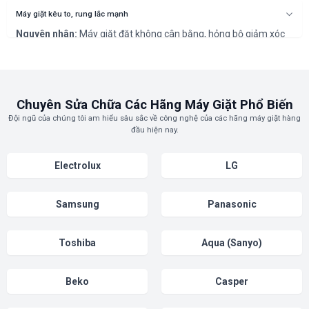
hoặc hỏng van cấp nước.
Cách khắc phục:
Kiểm tra nguồn nước và vệ sinh lưới lọc van
Máy giặt kêu to, rung lắc mạnh
cấp. Nếu không được, cần thợ chuyên nghiệp thay thế van cấp
Nguyên nhân:
Máy giặt đặt không cân bằng, hỏng bộ giảm xóc
nước.
(phuộc), hoặc hư hỏng vòng bi (bạc đạn) lồng giặt.
Cách khắc phục:
Kê lại máy giặt. Lỗi phuộc/bạc đạn cần thợ
chuyên nghiệp để thay thế, tránh hỏng hóc nặng hơn.
Chuyên Sửa Chữa Các Hãng Máy Giặt Phổ Biến
Đội ngũ của chúng tôi am hiểu sâu sắc về công nghệ của các hãng máy giặt hàng
đầu hiện nay.
Electrolux
LG
Samsung
Panasonic
Toshiba
Aqua (Sanyo)
Beko
Casper