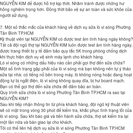
NGUYỄN KIM để được hỗ trợ kịp thời. Nhằm tránh được những hư
hỏng nghiêm trọng hơn. Đồng thời bảo vệ sự an toàn và sức khỏe của
người sử dụng.
7. Một số thắc mắc của khách hàng về dịch vụ sửa lò vi sóng Phường
Tân Bình TP.HCM
Kỹ thuật viên tại NGUYỄN KIM có được test âm tính hàng ngày không?
Tất cả đội ngũ thợ tại NGUYỄN KIM luôn được test âm tính hàng ngày,
được trang thiết bị y tế đảm bảo quy tắc 5K trong phòng chống dịch
khi thực hiện dịch vụ vệ sinh máy lạnh cho khách hàng.
Lò vi sóng có những dấu hiệu nào cần phải gọi thợ đến sửa chữa?
Một số tình trạng gặp phải của lò vi sóng mà bạn không nên tự ý tháo
sửa tại nhà: có tiếng nổ bên trong máy, lò không nóng hoặc đang hoạt
động tự bị ngắt điện, lò vi sóng không quay dĩa, bị hư board mạch.
Bạn có thể gọi thợ đến sửa chữa để đảm bảo an toàn.
Quy trình sửa chữa lò vi sóng Phường Tân Bình TP.HCM ra sao tại
NGUYỄN KIM?
Sau khi tiếp nhận thông tin từ phía khách hàng, đội ngũ kỹ thuật viên
sẽ có mặt trong vòng 30 phút để kiểm tra, khắc phục tình trạng lỗi của
lò vi sóng. Sau khi báo giá và tiến hành sửa chữa, thợ sẽ kiểm tra lại
một lần nữa và bàn giao lại cho khách.
Tôi có thể liên hệ dịch vụ sửa lò vi sóng Phường Tân Bình TP.HCM