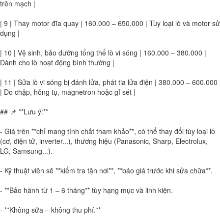
trên mạch |
| 9 | Thay motor đĩa quay | 160.000 – 650.000 | Tùy loại lò và motor sử
dụng |
| 10 | Vệ sinh, bảo dưỡng tổng thể lò vi sóng | 160.000 – 380.000 |
Dành cho lò hoạt động bình thường |
| 11 | Sửa lò vi sóng bị đánh lửa, phát tia lửa điện | 380.000 – 600.000
| Do chập, hỏng tụ, magnetron hoặc gỉ sét |
## 📌 **Lưu ý:**
- Giá trên **chỉ mang tính chất tham khảo**, có thể thay đổi tùy loại lò
(cơ, điện tử, inverter...), thương hiệu (Panasonic, Sharp, Electrolux,
LG, Samsung...).
- Kỹ thuật viên sẽ **kiểm tra tận nơi**, **báo giá trước khi sửa chữa**.
- **Bảo hành từ 1 – 6 tháng** tùy hạng mục và linh kiện.
- **Không sửa – không thu phí.**