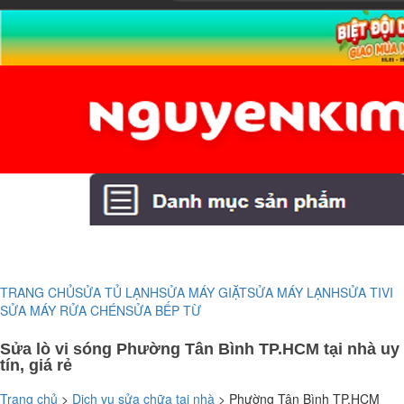
TRANG CHỦ
SỬA TỦ LẠNH
SỬA MÁY GIẶT
SỬA MÁY LẠNH
SỬA TIVI
SỬA MÁY RỬA CHÉN
SỬA BẾP TỪ
Sửa lò vi sóng Phường Tân Bình TP.HCM tại nhà uy
tín, giá rẻ
Trang chủ
>
Dịch vụ sửa chữa tại nhà
>
Phường Tân Bình TP.HCM