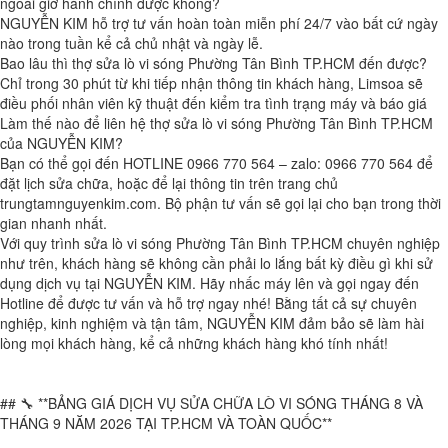
ngoài giờ hành chính được không?
NGUYỄN KIM hỗ trợ tư vấn hoàn toàn miễn phí 24/7 vào bất cứ ngày
nào trong tuần kể cả chủ nhật và ngày lễ.
Bao lâu thì thợ sửa lò vi sóng Phường Tân Bình TP.HCM đến được?
Chỉ trong 30 phút từ khi tiếp nhận thông tin khách hàng, Limsoa sẽ
điều phối nhân viên kỹ thuật đến kiểm tra tình trạng máy và báo giá
Làm thế nào để liên hệ thợ sửa lò vi sóng Phường Tân Bình TP.HCM
của NGUYỄN KIM?
Bạn có thể gọi đến HOTLINE 0966 770 564 – zalo: 0966 770 564 để
đặt lịch sửa chữa, hoặc để lại thông tin trên trang chủ
trungtamnguyenkim.com. Bộ phận tư vấn sẽ gọi lại cho bạn trong thời
gian nhanh nhất.
Với quy trình sửa lò vi sóng Phường Tân Bình TP.HCM chuyên nghiệp
như trên, khách hàng sẽ không cần phải lo lắng bất kỳ điều gì khi sử
dụng dịch vụ tại NGUYỄN KIM. Hãy nhấc máy lên và gọi ngay đến
Hotline để được tư vấn và hỗ trợ ngay nhé! Bằng tất cả sự chuyên
nghiệp, kinh nghiệm và tận tâm, NGUYỄN KIM đảm bảo sẽ làm hài
lòng mọi khách hàng, kể cả những khách hàng khó tính nhất!
## 🔧 **BẢNG GIÁ DỊCH VỤ SỬA CHỮA LÒ VI SÓNG THÁNG 8 VÀ
THÁNG 9 NĂM 2026 TẠI TP.HCM VÀ TOÀN QUỐC**