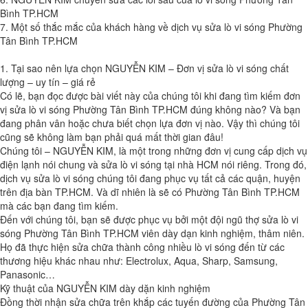
Bình TP.HCM
7. Một số thắc mắc của khách hàng về dịch vụ sửa lò vi sóng Phường
Tân Bình TP.HCM
1. Tại sao nên lựa chọn NGUYỄN KIM – Đơn vị sửa lò vi sóng chất
lượng – uy tín – giá rẻ
Có lẽ, bạn đọc được bài viết này của chúng tôi khi đang tìm kiếm đơn
vị sửa lò vi sóng Phường Tân Bình TP.HCM đúng không nào? Và bạn
đang phân vân hoặc chưa biết chọn lựa đơn vị nào. Vậy thì chúng tôi
cũng sẽ không làm bạn phải quá mất thời gian đâu!
Chúng tôi – NGUYỄN KIM, là một trong những đơn vị cung cấp dịch vụ
điện lạnh nói chung và sửa lò vi sóng tại nhà HCM nói riêng. Trong đó,
dịch vụ sửa lò vi sóng chúng tôi đang phục vụ tất cả các quận, huyện
trên địa bàn TP.HCM. Và dĩ nhiên là sẽ có Phường Tân Bình TP.HCM
mà các bạn đang tìm kiếm.
Đến với chúng tôi, bạn sẽ được phục vụ bởi một đội ngũ thợ sửa lò vi
sóng Phường Tân Bình TP.HCM viên dày dạn kinh nghiệm, thâm niên.
Họ đã thực hiện sửa chữa thành công nhiều lò vi sóng đến từ các
thương hiệu khác nhau như: Electrolux, Aqua, Sharp, Samsung,
Panasonic…
Kỹ thuật của NGUYỄN KIM dày dặn kinh nghiệm
Đồng thời nhận sửa chữa trên khắp các tuyến đường của Phường Tân