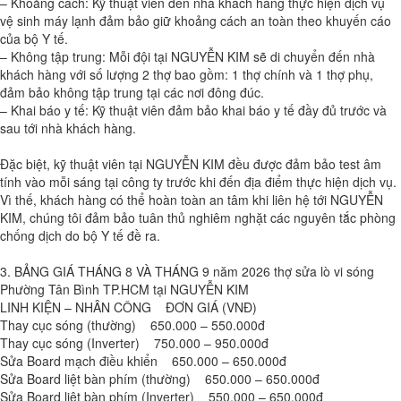
– Khoảng cách: Kỹ thuật viên đến nhà khách hàng thực hiện dịch vụ
vệ sinh máy lạnh đảm bảo giữ khoảng cách an toàn theo khuyến cáo
của bộ Y tế.
– Không tập trung: Mỗi đội tại NGUYỄN KIM sẽ di chuyển đến nhà
khách hàng với số lượng 2 thợ bao gồm: 1 thợ chính và 1 thợ phụ,
đảm bảo không tập trung tại các nơi đông đúc.
– Khai báo y tế: Kỹ thuật viên đảm bảo khai báo y tế đầy đủ trước và
sau tới nhà khách hàng.
Đặc biệt, kỹ thuật viên tại NGUYỄN KIM đều được đảm bảo test âm
tính vào mỗi sáng tại công ty trước khi đến địa điểm thực hiện dịch vụ.
Vì thế, khách hàng có thể hoàn toàn an tâm khi liên hệ tới NGUYỄN
KIM, chúng tôi đảm bảo tuân thủ nghiêm nghặt các nguyên tắc phòng
chống dịch do bộ Y tế đề ra.
3. BẢNG GIÁ THÁNG 8 VÀ THÁNG 9 năm 2026 thợ sửa lò vi sóng
Phường Tân Bình TP.HCM tại NGUYỄN KIM
LINH KIỆN – NHÂN CÔNG ĐƠN GIÁ (VNĐ)
Thay cục sóng (thường) 650.000 – 550.000đ
Thay cục sóng (Inverter) 750.000 – 950.000đ
Sửa Board mạch điều khiển 650.000 – 650.000đ
Sửa Board liệt bàn phím (thường) 650.000 – 650.000đ
Sửa Board liệt bàn phím (Inverter) 550.000 – 650.000đ