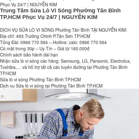
Phục Vụ 24/7 | NGUYỄN KIM
Trung Tâm Sửa Lò Vi Sóng Phường Tân Bình
TP.HCM Phục Vụ 24/7 | NGUYỄN KIM
DỊCH VỤ SỬA LÒ VI SÓNG Phường Tân Bình TẠI NGUYỄN KIM:
Địa chỉ: 493 Trường Chinh P.Tân Sơn TP.HCM
Tổng Đài: 0966 770 564 – Hotline: zalo: 0966 770 564
Có mặt trong 30p – Uy Tín – Giá từ 160.000đ
Chính sách bảo hành dài hạn
Nhận sửa lò vi sóng các hãng: Samsung, LG, Pansonic, Electrolux,
Toshiba,… và hỗ trợ tất cả các tuyến đường tại Phường Tân Bình
TP.HCM
Sửa lò vi sóng Phường Tân Bình TP.HCM
Dịch vụ Sửa lò vi sóng tại Phường Tân Bình TP.HCM