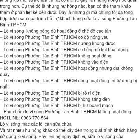
trọng hơn. Cụ thể đó là những hư hỏng nào, bạn có thể tham khảo
thêm ở phần liệt kê bên dưới. Đây là những gì mà chúng tôi đã tổng
hợp được sau quá trình hỗ trợ khách hàng sửa lò vi sóng Phường Tân
Bình TP.HCM:
– Lò vi sóng không nóng dù hoạt động ở chế độ cao tần
– Lò vi sóng Phường Tân Bình TP.HCM có độ nóng yếu
– Lò vi sóng Phường Tân Bình TP.HCM nướng không được
– Lò vi sóng Phường Tân Bình TP.HCM có tiếng nổ khi hoạt động
– Lò vi sóng Phường Tân Bình TP.HCM không hoạt động
– Lò vi sóng Phường Tân Bình TP.HCM không vào điện
– Lò vi sóng Phường Tân Bình TP.HCM hoạt động nhưng đĩa không
quay
– Lò vi sóng Phường Tân Bình TP.HCM đang hoạt động thì tự dưng bị
ngắt
– Lò vi sóng Phường Tân Bình TP.HCM bị rò rỉ điện
– Lò vi sóng Phường Tân Bình TP.HCM không sáng đèn
– Lò vi sóng Phường Tân Bình TP.HCM bị hư board mạch
– Phím bấm lò vi sóng Phường Tân Bình TP.HCM không hoạt động
HOTLINE: 0966 770 564
Lò vi sóng mắc các lỗi cần sửa chữa
Và rất nhiều hư hỏng khác có thể xảy đến trong quá trình khách hàng
sử dụng lò vi sóng. Hãy liên hệ ngay dịch vụ sửa lò vi sóng của