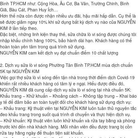
Bình TP.HCM như: Cộng Hòa, Âu Cơ, Ba Vân, Trường Chinh, Bình
Giã, Bàu Cát, Phan Huy Ích…
Hơn thế nữa còn được nhận nhiều ưu đãi, hậu mãi hấp dẫn. Cụ thể là
sẽ được giảm ngay 10% khi sử dụng bất kỳ dịch vụ nào của NGUYỄN
KIM ở lần tiếp theo.
Đặc biệt, những linh kiện thay thế, sửa chữa lò vi sóng được chúng tôi
nhập khẩu chính hãng 100%, bảo hành dài hạn. Khách hàng có thể
hoàn toàn yên tâm trong quá trình sử dụng.
NGUYỄN KIM cam kết dịch vụ đạt chuẩn điểm 10 chất lượng
2. Dịch vụ sửa lò vi sóng Phường Tân Bình TP.HCM mùa dịch chuẩn
5K tại NGUYỄN KIM
Việc gọi thợ sửa lò vì sóng đến tận nhà trong thời điểm dịch Covid-19
khiến rất nhiều khách hàng có tâm lý e ngại. Hiểu được điều đó,
NGUYỄN KIM đã cung cấp dịch vụ sửa lò vi sóng tại nhà chuẩn 5K:
Khẩu trang – Khử khuẩn – Khoảng cách – Không tập trung – Khai báo
y tế để đảm bảo an toàn tuyệt đối cho khách hàng sử dụng dịch vụ:
– Khẩu trang: Kỹ thuật viên tại NGUYỄN KIM luôn tuân thủ nguyên tắc
đeo khẩu trang trong suốt quá trình di chuyển và thực hiện dịch vụ.
– Khử khuẩn: Kỹ thuật viên luôn khử khuẩn và rửa tay bằng xà phòng
trước khi đến nhà khách hàng. Mỗi nhân viên đều được trang bị cồn
rửa tay hằng ngày để thuận tiện sát khuẩn.