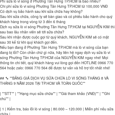
Phí sửa lò vi sóng ở Phường Tân Hưng TP.HCM là bao nhiêu?
Chi phí sửa lò vi sóng Phường Tân Hưng TP.HCM từ 100,000 VNĐ
Có dịch vụ bảo hành sau khi sửa chữa hay không?
Sau khi sửa chữa, công ty sẽ bàn giao và có phiếu bảo hành cho quý
khách hàng trong vòng từ 3 đến 6 tháng
Dịch vụ sửa lò vi sóng Phường Tân Hưng TP.HCM tại NGUYỄN KIM thì
sau bao lâu nhân viên sẽ tới sửa chữa?
Sau khi nhận được cuộc gọi từ quý khách, NGUYỄN KIM sẽ có mặt
sau 30 kể từ khi quý khách gọi đến.
Nếu bạn đang ở Phường Tân Hưng TP.HCM mà lò vi sóng của bạn
đang bị lỗi? Còn chần chừ gì nữa, hãy liên hệ ngay dịch vụ sửa lò vi
sóng Phường Tân Hưng TP.HCM của NGUYỄN KIM ngay nhé! Mọi
thông tin chi tiết, quý khách hàng vui lòng gọi đến HOTLINE 0966 770
564 hoặc zalo: 0966 770 564 để được tư vấn và hỗ trợ tốt nhất nhé!
## 🔧 **BẢNG GIÁ DỊCH VỤ SỬA CHỮA LÒ VI SÓNG THÁNG 8 VÀ
THÁNG 9 NĂM 2026 TẠI TP.HCM VÀ TOÀN QUỐC**
| **STT** | **Hạng mục sửa chữa** | **Giá tham khảo (VNĐ)** | **Ghi
chú** |
| 1 | Kiểm tra, báo lỗi lò vi sóng | 80.000 – 120.000 | Miễn phí nếu sửa
chữa |