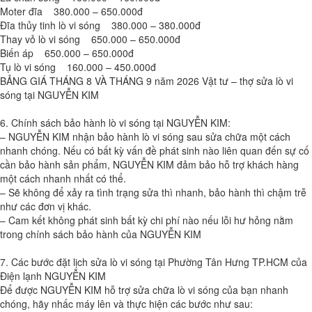
Moter đĩa 380.000 – 650.000đ
Đĩa thủy tinh lò vi sóng 380.000 – 380.000đ
Thay vỏ lò vi sóng 650.000 – 650.000đ
Biến áp 650.000 – 650.000đ
Tụ lò vi sóng 160.000 – 450.000đ
BẢNG GIÁ THÁNG 8 VÀ THÁNG 9 năm 2026 Vật tư – thợ sửa lò vi
sóng tại NGUYỄN KIM
6. Chính sách bảo hành lò vi sóng tại NGUYỄN KIM:
– NGUYỄN KIM nhận bảo hành lò vi sóng sau sửa chữa một cách
nhanh chóng. Nếu có bất kỳ vấn đề phát sinh nào liên quan đến sự cố
cần bảo hành sản phẩm, NGUYỄN KIM đảm bảo hỗ trợ khách hàng
một cách nhanh nhất có thể.
– Sẽ không để xảy ra tình trạng sửa thì nhanh, bảo hành thì chậm trễ
như các đơn vị khác.
– Cam kết không phát sinh bất kỳ chi phí nào nếu lỗi hư hỏng nằm
trong chính sách bảo hành của NGUYỄN KIM
7. Các bước đặt lịch sửa lò vi sóng tại Phường Tân Hưng TP.HCM của
Điện lạnh NGUYỄN KIM
Để được NGUYỄN KIM hỗ trợ sửa chữa lò vi sóng của bạn nhanh
chóng, hãy nhấc máy lên và thực hiện các bước như sau: