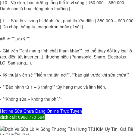
| 10 | Vệ sinh, bảo dưỡng tổng thể lò vi sóng | 160.000 – 380.000 |
Dành cho lò hoạt động bình thường |
| 11 | Sửa lò vi sóng bị đánh lửa, phát tia lửa điện | 380.000 – 600.000
| Do chập, hỏng tụ, magnetron hoặc gỉ sét |
## 📌 **Lưu ý:**
- Giá trên **chỉ mang tính chất tham khảo**, có thể thay đổi tùy loại lò
(cơ, điện tử, inverter...), thương hiệu (Panasonic, Sharp, Electrolux,
LG, Samsung...).
- Kỹ thuật viên sẽ **kiểm tra tận nơi**, **báo giá trước khi sửa chữa**.
- **Bảo hành từ 1 – 6 tháng** tùy hạng mục và linh kiện.
- **Không sửa – không thu phí.**
Hotline Sửa Chữa Đang Online Trực Tuyến
click call: 0966 770 564