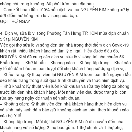
chóng chỉ trong khoảng 30 phút trên toàn địa bàn.
– Cam kết hoàn tiền 100% nếu dịch vụ mà NGUYỄN KIM không xử lý
dứt điểm hư hỏng trên lò vi sóng của bạn.
GỌI THỢ NGAY
4. Dịch vụ sửa lò vi sóng Phường Tân Hưng TP.HCM mùa dịch chuẩn
5K tại NGUYỄN KIM
Việc gọi thợ sửa lò vì sóng đến tận nhà trong thời điểm dịch Covid-19
khiến rất nhiều khách hàng có tâm lý e ngại. Hiểu được điều đó,
NGUYỄN KIM đã cung cấp dịch vụ sửa lò vi sóng tại nhà chuẩn 5K:
Khẩu trang – Khử khuẩn – Khoảng cách – Không tập trung – Khai báo
y tế để đảm bảo an toàn tuyệt đối cho khách hàng sử dụng dịch vụ:
– Khẩu trang: Kỹ thuật viên tại NGUYỄN KIM luôn tuân thủ nguyên tắc
đeo khẩu trang trong suốt quá trình di chuyển và thực hiện dịch vụ.
– Khử khuẩn: Kỹ thuật viên luôn khử khuẩn và rửa tay bằng xà phòng
trước khi đến nhà khách hàng. Mỗi nhân viên đều được trang bị cồn
rửa tay hằng ngày để thuận tiện sát khuẩn.
– Khoảng cách: Kỹ thuật viên đến nhà khách hàng thực hiện dịch vụ
vệ sinh máy lạnh đảm bảo giữ khoảng cách an toàn theo khuyến cáo
của bộ Y tế.
– Không tập trung: Mỗi đội tại NGUYỄN KIM sẽ di chuyển đến nhà
khách hàng với số lượng 2 thợ bao gồm: 1 thợ chính và 1 thợ phụ,