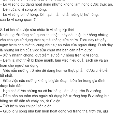
– Lò vi sóng dù đang hoạt động nhưng không làm nóng được thức ăn.
– Đèn của lò vi sóng bị hỏng.
– Lò vi sóng bị hư hỏng, lỗi mạch, tấm chắn sóng bị hư hỏng.
sua-lo-vi-song-quan-7-1
2. Lợi ích của việc sửa chữa lò vi sóng kịp thời
Nhiều người dùng chủ quan khi nhận thấy dấu hiệu hư hỏng những
vẫn tiếp tục sử dụng thiết bị mà không sửa chữa. Điều này rất gây
nguy hiểm cho thiết bị cũng như sự an toàn của người dùng. Dưới đây
là những lợi ích của việc sửa chữa mà bạn cần nắm được:
– Xử lý nhanh chóng, dứt điểm sự cố hư hỏng trên lò vi sóng.
– Đem lại một thiết bị khỏe mạnh, làm việc hiệu quả, sạch sẽ và an
toàn cho người sử dụng.
– Việc nấu nướng trở nên dễ dàng hơn và thực phẩm được chế biến
tốt nhất.
– Giúp việc nấu nướng không bị gián đoạn, bữa ăn trong gia đình
được bảo đảm.
– Hạn chế được những sự cố hư hỏng tiềm tàng trên lò vi sóng.
– Đảm bảo an toàn cho người sử dụng bởi trường hợp lò vi sóng hư
hỏng sẽ dễ dẫn tới cháy nổ, rò rỉ điện.
– Tiết kiệm hơn chi phí tiền điện.
– Giúp lò vi sóng nhà bạn luôn hoạt động với trạng thái trơn tru, giữ