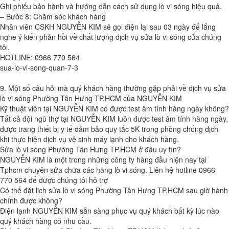
Ghi phiếu bảo hành và hướng dẫn cách sử dụng lò vi sóng hiệu quả.
– Bước 8: Chăm sóc khách hàng
Nhân viên CSKH NGUYỄN KIM sẽ gọi điện lại sau 03 ngày để lắng
nghe ý kiến phản hồi về chất lượng dịch vụ sửa lò vi sóng của chúng
tôi.
HOTLINE: 0966 770 564
sua-lo-vi-song-quan-7-3
9. Một số câu hỏi mà quý khách hàng thường gặp phải về dịch vụ sửa
lò vi sóng Phường Tân Hưng TP.HCM của NGUYỄN KIM
Kỹ thuật viên tại NGUYỄN KIM có được test âm tính hàng ngày không?
Tất cả đội ngũ thợ tại NGUYỄN KIM luôn được test âm tính hàng ngày,
được trang thiết bị y tế đảm bảo quy tắc 5K trong phòng chống dịch
khi thực hiện dịch vụ vệ sinh máy lạnh cho khách hàng.
Sửa lò vi sóng Phường Tân Hưng TP.HCM ở đâu uy tín?
NGUYỄN KIM là một trong những công ty hàng đầu hiện nay tại
Tphcm chuyên sửa chữa các hãng lò vi sóng. Liên hệ hotline 0966
770 564 để được chúng tôi hỗ trợ
Có thể đặt lịch sửa lò vi sóng Phường Tân Hưng TP.HCM sau giờ hành
chính được không?
Điện lạnh NGUYỄN KIM sẵn sàng phục vụ quý khách bất kỳ lúc nào
quý khách hàng có nhu cầu.