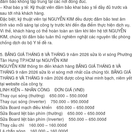
đảm bảo không tập trung tại các nơi đông đúc.
– Khai báo y tế: Kỹ thuật viên đảm bảo khai báo y tế đầy đủ trước và
sau tới nhà khách hàng.
Đặc biệt, kỹ thuật viên tại NGUYỄN KIM đều được đảm bảo test âm
tính vào mỗi sáng tại công ty trước khi đến địa điểm thực hiện dịch vụ.
Vì thế, khách hàng có thể hoàn toàn an tâm khi liên hệ tới NGUYỄN
KIM, chúng tôi đảm bảo tuân thủ nghiêm nghặt các nguyên tắc phòng
chống dịch do bộ Y tế đề ra.
5. BẢNG GIÁ THÁNG 8 VÀ THÁNG 9 năm 2026 sửa lò vi sóng Phường
Tân Hưng TP.HCM tại NGUYỄN KIM
NGUYỄN KIM thông tin đến khách hàng BẢNG GIÁ THÁNG 8 VÀ
THÁNG 9 năm 2026 sửa lò vi sóng mới nhất của chúng tôi. BẢNG GIÁ
THÁNG 8 VÀ THÁNG 9 năm 2026 được công khai minh bạch, niêm yết
tại website của công ty.
LINH KIỆN – NHÂN CÔNG ĐƠN GIÁ (VNĐ)
Thay cục sóng (thường) 650.000 – 550.000đ
Thay cục sóng (Inverter) 750.000 – 950.000đ
Sửa Board mạch điều khiển 650.000 – 650.000đ
Sửa Board liệt bàn phím (thường) 650.000 – 650.000đ
Sửa Board liệt bàn phím (Inverter) 550.000 – 650.000đ
Thay cầu chì 160.000 – 160.000đ
Lá chắn sóng 160.000 – 160.000đ