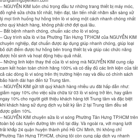
trungtamnguyenkim.com
– NGUYỄN KIM luôn chú trọng đầu tư những trang thiết bị máy móc,
đồ nghề sửa chữa tốt nhất, hiện đại, tân tiến nhất nhằm sẵn sàng xử
lý mọi tình huống hư hỏng trên lò vi sóng một cách nhanh chóng nhất
cho quý khách hàng, không phải chờ đợi quá lâu.
– Bắt bệnh nhanh chóng, chuẩn xác cho lò vi sóng.
– Quy trình sửa lò vi ba Phường Tân Hưng TP.HCM của NGUYỄN KIM
chuyên nghiệp, đạt chuẩn được áp dụng giúp nhanh chóng, giúp loại
bỏ dứt điểm được hư hỏng bên trong thiết bị và giúp các chức năng
được hồi sinh và hoạt động hiệu quả nhất.
– Những linh kiện thay thế của lò vi sóng mà NGUYỄN KIM cung cấp
cam kết hoàn toàn chính hãng 100% và có đầy đủ các linh kiện của tất
cả các dòng lò vi sóng trên thị trường hiện nay và đều có chính sách
bảo hành dài hạn đến từ Trung tâm.
– NGUYỄN KIM gửi tới quý khách hàng nhiều ưu đãi hấp dẫn như:
giảm ngay 10% cho việc sửa chữa từ 03 lò vi sóng trở lên, hay giảm
ngay 10% cho người giới thiệu khách hàng tới Trung tâm và đặc biệt
khi khách hàng sử dụng dịch vụ bất kỳ lần 2 tại Trung tâm đều sẽ
được giảm 10%.
– NGUYỄN KIM chuyên sửa lò vi sóng Phường Tân Hưng TP.HCM trên
toàn bộ các tuyến đường lớn nhỏ tại đây. Và ngoài ra, với mạng lưới
trải khắp 24 quận huyện thành phố Hồ Chí Minh, thì không chỉ
Phường Tân Hưng TP.HCM, chúng tôi còn cung cấp dịch vụ nhanh