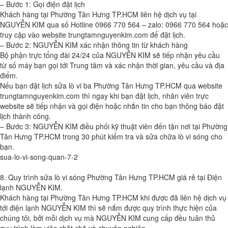
– Bước 1: Gọi điện đặt lịch
Khách hàng tại Phường Tân Hưng TP.HCM liên hệ dịch vụ tại
NGUYỄN KIM qua số Hotline 0966 770 564 – zalo: 0966 770 564 hoặc
truy cập vào website trungtamnguyenkim.com để đặt lịch.
– Bước 2: NGUYỄN KIM xác nhận thông tin từ khách hàng
Bộ phận trực tổng đài 24/24 của NGUYỄN KIM sẽ tiếp nhận yêu cầu
từ số máy bạn gọi tới Trung tâm và xác nhận thời gian, yêu cầu và địa
điểm.
Nếu bạn đặt lịch sửa lò vi ba Phường Tân Hưng TP.HCM qua website
trungtamnguyenkim.com thì ngay khi bạn đặt lịch, nhân viên trực
website sẽ tiếp nhận và gọi điện hoặc nhắn tin cho bạn thông báo đặt
lịch thành công.
– Bước 3: NGUYỄN KIM điều phối kỹ thuật viên đến tận nơi tại Phường
Tân Hưng TP.HCM trong 30 phút kiểm tra và sửa chữa lò vi sóng cho
bạn.
sua-lo-vi-song-quan-7-2
8. Quy trình sửa lò vi sóng Phường Tân Hưng TP.HCM giá rẻ tại Điện
lạnh NGUYỄN KIM.
Khách hàng tại Phường Tân Hưng TP.HCM khi được đã liên hệ dịch vụ
tới điện lạnh NGUYỄN KIM thì sẽ nắm được quy trình thực hiện của
chúng tôi, bởi mỗi dịch vụ mà NGUYỄN KIM cung cấp đều tuân thủ