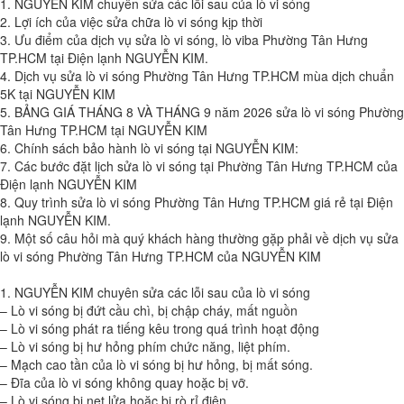
1. NGUYỄN KIM chuyên sửa các lỗi sau của lò vi sóng
2. Lợi ích của việc sửa chữa lò vi sóng kịp thời
3. Ưu điểm của dịch vụ sửa lò vi sóng, lò viba Phường Tân Hưng
TP.HCM tại Điện lạnh NGUYỄN KIM.
4. Dịch vụ sửa lò vi sóng Phường Tân Hưng TP.HCM mùa dịch chuẩn
5K tại NGUYỄN KIM
5. BẢNG GIÁ THÁNG 8 VÀ THÁNG 9 năm 2026 sửa lò vi sóng Phường
Tân Hưng TP.HCM tại NGUYỄN KIM
6. Chính sách bảo hành lò vi sóng tại NGUYỄN KIM:
7. Các bước đặt lịch sửa lò vi sóng tại Phường Tân Hưng TP.HCM của
Điện lạnh NGUYỄN KIM
8. Quy trình sửa lò vi sóng Phường Tân Hưng TP.HCM giá rẻ tại Điện
lạnh NGUYỄN KIM.
9. Một số câu hỏi mà quý khách hàng thường gặp phải về dịch vụ sửa
lò vi sóng Phường Tân Hưng TP.HCM của NGUYỄN KIM
1. NGUYỄN KIM chuyên sửa các lỗi sau của lò vi sóng
– Lò vi sóng bị đứt cầu chì, bị chập cháy, mất nguồn
– Lò vi sóng phát ra tiếng kêu trong quá trình hoạt động
– Lò vi sóng bị hư hỏng phím chức năng, liệt phím.
– Mạch cao tần của lò vi sóng bị hư hỏng, bị mất sóng.
– Đĩa của lò vi sóng không quay hoặc bị vỡ.
– Lò vi sóng bị nẹt lửa hoặc bị rò rỉ điện.