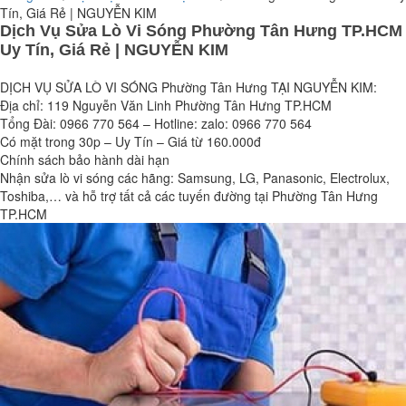
Tín, Giá Rẻ | NGUYỄN KIM
Dịch Vụ Sửa Lò Vi Sóng Phường Tân Hưng TP.HCM
Uy Tín, Giá Rẻ | NGUYỄN KIM
DỊCH VỤ SỬA LÒ VI SÓNG Phường Tân Hưng TẠI NGUYỄN KIM:
Địa chỉ: 119 Nguyễn Văn Linh Phường Tân Hưng TP.HCM
Tổng Đài: 0966 770 564 – Hotline: zalo: 0966 770 564
Có mặt trong 30p – Uy Tín – Giá từ 160.000đ
Chính sách bảo hành dài hạn
Nhận sửa lò vi sóng các hãng: Samsung, LG, Panasonic, Electrolux,
Toshiba,… và hỗ trợ tất cả các tuyến đường tại Phường Tân Hưng
TP.HCM