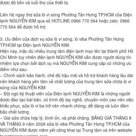
được độ bền và tuổi thọ của thiết bị.
Liên hệ ngay thợ sửa lò vi sóng Phường Tân Hưng TP.HCM của Điện
lạnh NGUYỄN KIM qua số HOTLINE 0966 770 564 hoặc zalo: 0966
770 564 để được hỗ trợ.
3. Ưu điểm của dịch vụ sửa lò vi sóng, lò viba Phường Tân Hưng
TP.HCM tại Điện lạnh NGUYỄN KIM.
Hiện nay, mặc dù nhiều trung tâm điện lạnh mọc lên tại thành phố Hồ
Chí Minh tuy nhiên điện lạnh NGUYỄN KIM vẫn được người dùng tín
nhiệm lựa chọn bởi dịch vụ mà NGUYỄN KIM cung cấp có những ưu
điểm như sau:
– Chính sách bảo hành, chế độ hậu mãi và hỗ trợ khách hàng lâu dài
nên khách hàng yên tâm về chất lượng của trung tâm sửa chữa lò vi
sóng của NGUYỄN KIM
– Đội ngũ kỹ thuật viên của Điện lạnh NGUYỄN KIM là những người
được đào tạo bài bản, có trình độ tay nghề, chuyên môn cao nên việc
khắc phục, sửa lò vi ba trở nên nhanh chóng, dễ dàng và luôn đảm
bảo chất lượng.
– Giá sửa chữa hợp lý, bình ổn, và phải chăng. BẢNG GIÁ THÁNG 8
VÀ THÁNG 9 năm 2026 sửa lò viba Phường Tân Hưng TP.HCM của
NGUYỄN KIM được niêm yết công khai tại Trung tâm và trên website