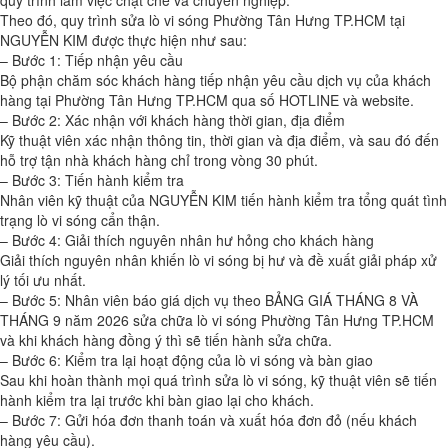
quy trình làm việc chặt chẽ và chuyên nghiệp.
Theo đó, quy trình sửa lò vi sóng Phường Tân Hưng TP.HCM tại
NGUYỄN KIM được thực hiện như sau:
– Bước 1: Tiếp nhận yêu cầu
Bộ phận chăm sóc khách hàng tiếp nhận yêu cầu dịch vụ của khách
hàng tại Phường Tân Hưng TP.HCM qua số HOTLINE và website.
– Bước 2: Xác nhận với khách hàng thời gian, địa điểm
Kỹ thuật viên xác nhận thông tin, thời gian và địa điểm, và sau đó đến
hỗ trợ tận nhà khách hàng chỉ trong vòng 30 phút.
– Bước 3: Tiến hành kiểm tra
Nhân viên kỹ thuật của NGUYỄN KIM tiến hành kiểm tra tổng quát tình
trạng lò vi sóng cẩn thận.
– Bước 4: Giải thích nguyên nhân hư hỏng cho khách hàng
Giải thích nguyên nhân khiến lò vi sóng bị hư và đề xuất giải pháp xử
lý tối ưu nhất.
– Bước 5: Nhân viên báo giá dịch vụ theo BẢNG GIÁ THÁNG 8 VÀ
THÁNG 9 năm 2026 sửa chữa lò vi sóng Phường Tân Hưng TP.HCM
và khi khách hàng đồng ý thì sẽ tiến hành sửa chữa.
– Bước 6: Kiểm tra lại hoạt động của lò vi sóng và bàn giao
Sau khi hoàn thành mọi quá trình sửa lò vi sóng, kỹ thuật viên sẽ tiến
hành kiểm tra lại trước khi bàn giao lại cho khách.
– Bước 7: Gửi hóa đơn thanh toán và xuất hóa đơn đỏ (nếu khách
hàng yêu cầu).