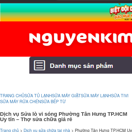
TRANG CHỦ
SỬA TỦ LẠNH
SỬA MÁY GIẶT
SỬA MÁY LẠNH
SỬA TIVI
SỬA MÁY RỬA CHÉN
SỬA BẾP TỪ
Dịch vụ Sửa lò vi sóng Phường Tân Hưng TP.HCM
Uy tín – Thợ sửa chữa giá rẻ
Trang chủ
>
Dịch vụ sửa chữa tại nhà
>
Phường Tân Hưng TP.HCM Uy