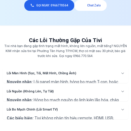
GỌI NGAY: 0966770564
Chat Zalo
Các Lỗi Thường Gặp Của Tivi
Tivi nhà bạn đang gặp tình trạng mất hình, không lên nguồn, mất tiếng? NGUYỄN
KIM nhận sửa tivi tại Phường Tân Hưng TP.HCM, thợ có mặt sau 30 phút, báo giá
trước khi sửa. Gọi ngay 0966.770.564.
Lỗi Màn Hình (Sọc, Tối, Mất Hình, Chồng Ảnh)
Nguyên nhân:
Lỗi panel màn hình, hỏng bo mạch T-con, hoặc
lỏng cáp tín hiệu là những nguyên nhân phổ biến gây ra hiện
tượng sọc ngang, sọc dọc, hình ảnh bị tối hoặc hiển thị hai hình.
Lỗi Nguồn (Không Lên, Tự Tắt)
Cách khắc phục:
Đây là các lỗi phần cứng phức tạp. Kỹ thuật
Nguyên nhân:
Hỏng bo mạch nguồn do linh kiện lão hóa, chập
viên của chúng tôi sẽ chẩn đoán chính xác nguyên nhân để sửa
điện, hoặc côn trùng xâm nhập.
chữa bo mạch hoặc ép lại cổ cáp màn hình.
Cách khắc phục:
Kiểm tra dây nguồn và ổ cắm. Nếu không phải
Lỗi Bo Mạch Chính (Lỗi Smart TV)
do nguồn điện, cần thợ sửa chuyên nghiệp để kiểm tra và sửa
Các biểu hiện:
Tivi không nhận tín hiệu remote, HDMI, USB;
chữa bo mạch nguồn một cách an toàn.
không kết nối được Wifi; không vào được Youtube; bị treo logo, tự
động khởi động lại.