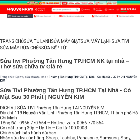
TRANG CHỦ
SỬA TỦ LẠNH
SỬA MÁY GIẶT
SỬA MÁY LẠNH
SỬA TIVI
SỬA MÁY RỬA CHÉN
SỬA BẾP TỪ
Sửa tivi Phường Tân Hưng TP.HCM NK tại nhà –
Thợ sửa chữa tv Giá rẻ
Trang chủ
>
Dịch vụ sửa chữa tại nhà
>
Phường Tân Hưng TP.HCM Tại Nhà - Có Mặt Sau 30 Phút | NGUYỄN
KIM
Sửa Tivi Phường Tân Hưng TP.HCM Tại Nhà - Có
Mặt Sau 30 Phút | NGUYỄN KIM
DỊCH VỤ SỬA TIVI Phường Tân Hưng TẠI NGUYỄN KIM:
Địa chỉ: 119 Nguyễn Văn Linh Phường Tân Hưng TP.HCM, Thành phố Hồ
Chí Minh
Tổng Đài: 0966 770 564 – Hotline: zalo: 0966 770 564
Có mặt trong 30p – Uy Tín – Giá từ 100.000đ
Chính sách bảo hành dài hạn
Nhận sửa tivi các hãng: Sharp, Toshiba, Panasonic, Samsung, Sony,