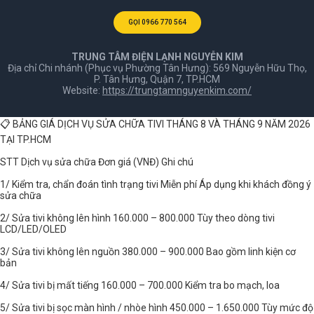
GỌI 0966 770 564
TRUNG TÂM ĐIỆN LẠNH NGUYỄN KIM
Địa chỉ Chi nhánh (Phục vụ Phường Tân Hưng): 569 Nguyễn Hữu Thọ,
P. Tân Hưng, Quận 7, TP.HCM
Website:
https://trungtamnguyenkim.com/
📋 BẢNG GIÁ DỊCH VỤ SỬA CHỮA TIVI THÁNG 8 VÀ THÁNG 9 NĂM 2026
TẠI TP.HCM
STT Dịch vụ sửa chữa Đơn giá (VNĐ) Ghi chú
1/ Kiểm tra, chẩn đoán tình trạng tivi Miễn phí Áp dụng khi khách đồng ý
sửa chữa
2/ Sửa tivi không lên hình 160.000 – 800.000 Tùy theo dòng tivi
LCD/LED/OLED
3/ Sửa tivi không lên nguồn 380.000 – 900.000 Bao gồm linh kiện cơ
bản
4/ Sửa tivi bị mất tiếng 160.000 – 700.000 Kiểm tra bo mạch, loa
5/ Sửa tivi bị sọc màn hình / nhòe hình 450.000 – 1.650.000 Tùy mức độ