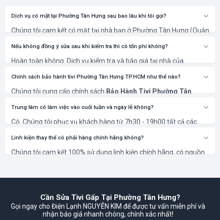
Dịch vụ có mặt tại Phường Tân Hưng sau bao lâu khi tôi gọi?
Chúng tôi cam kết có mặt tại nhà bạn ở Phường Tân Hưng (Quận
7) trong vòng 30 phút sau khi xác nhận lịch hẹn.
Nếu không đồng ý sửa sau khi kiểm tra thì có tốn phí không?
Hoàn toàn không. Dịch vụ kiểm tra và báo giá tại nhà của
NGUYỄN KIM là miễn phí 100%. Bạn chỉ thanh toán khi đồng ý với
phương án và chi phí sửa chữa.
Chính sách bảo hành tivi Phường Tân Hưng TP.HCM như thế nào?
Chúng tôi cung cấp chính sách
Bảo Hành Tivi Phường Tân
Hưng TP.HCM
rõ ràng, từ 6 đến 12 tháng tùy thuộc vào hạng
mục sửa chữa và linh kiện thay thế. Thời gian cụ thể sẽ được ghi
Trung tâm có làm việc vào cuối tuần và ngày lễ không?
rõ trên phiếu bảo hành.
Có. Chúng tôi phục vụ khách hàng từ 7h30 - 19h00 tất cả các
ngày trong tuần, kể cả Thứ 7, Chủ Nhật và các ngày Lễ, Tết để
đáp ứng nhu cầu cấp thiết của bạn.
Linh kiện thay thế có phải hàng chính hãng không?
Chúng tôi cam kết 100% sử dụng linh kiện chính hãng, có nguồn
gốc rõ ràng và bảo hành theo tiêu chuẩn của nhà sản xuất, đảm
bảo thiết bị của bạn hoạt động bền bỉ nhất.
Cần Sửa Tivi Gấp Tại Phường Tân Hưng?
Gọi ngay cho Điện Lạnh NGUYỄN KIM để được tư vấn miễn phí và
nhận báo giá nhanh chóng, chính xác nhất!