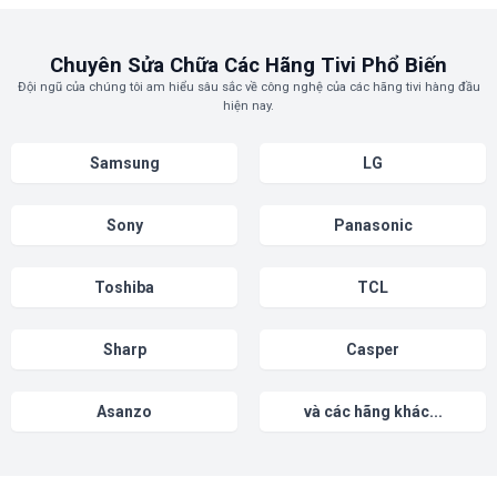
Nguyên nhân:
Lỗi phần mềm, hỏng chip xử lý hoặc các linh kiện
trên bo mạch chính (mainboard).
Cách khắc phục:
Thử reset tivi về cài đặt gốc. Nếu không được,
cần thợ chuyên nghiệp để chạy lại phần mềm hoặc sửa chữa bo
Chuyên Sửa Chữa Các Hãng Tivi Phổ Biến
mạch chính.
Đội ngũ của chúng tôi am hiểu sâu sắc về công nghệ của các hãng tivi hàng đầu
hiện nay.
Samsung
LG
Sony
Panasonic
Toshiba
TCL
Sharp
Casper
Asanzo
và các hãng khác...