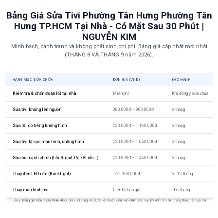
Bảng Giá Sửa Tivi Phường Tân Hưng Phường Tân
Hưng TP.HCM Tại Nhà - Có Mặt Sau 30 Phút |
NGUYỄN KIM
Minh bạch, cạnh tranh và không phát sinh chi phí. Bảng giá cập nhật mới nhất
(THÁNG 8 VÀ THÁNG 9 năm 2026).
HẠNG MỤC SỬA CHỮA
ĐƠN GIÁ (VNĐ)
BẢO HÀNH
Kiểm tra & chẩn đoán lỗi tại nhà
Miễn phí
Khi đồng ý sửa chữa
Sửa tivi không lên nguồn
380.000đ – 900.000đ
6 tháng
Sửa lỗi có tiếng không hình
520.000đ – 1.160.000đ
6 tháng
Sửa tivi bị sọc màn hình, chồng hình
520.000đ – 1.650.000đ
6 tháng
Sửa bo mạch chính (Lỗi Smart TV, kết nối...)
520.000đ – 1.450.000đ
6 tháng
Thay đèn LED nền (Backlight)
Từ 1.160.000đ
6 - 12 tháng
Thay màn hình tivi
Liên hệ báo giá
Theo hãng
Lưu ý: Bảng giá trên là giá tham khảo. Giá cuối cùng sẽ được kỹ thuật viên báo chính xác sau khi kiểm tra tình trạng thực tế của tivi.