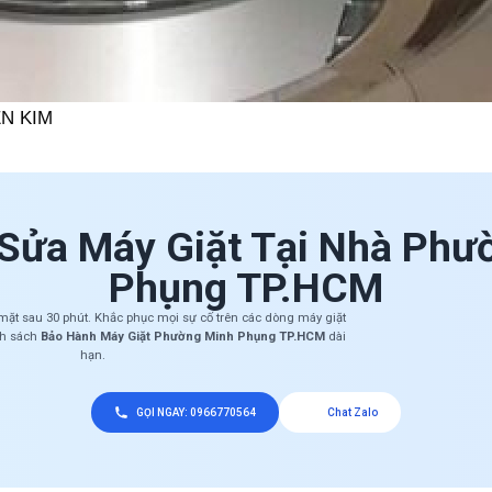
ỄN KIM
 Sửa Máy Giặt Tại Nhà Phư
Phụng TP.HCM
 mặt sau 30 phút. Khắc phục mọi sự cố trên các dòng máy giặt
nh sách
Bảo Hành Máy Giặt Phường Minh Phụng TP.HCM
dài
hạn.
GỌI NGAY: 0966770564
Chat Zalo