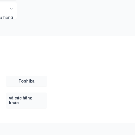
ược,
hư hỏng
thay
Toshiba
và các hãng
khác...