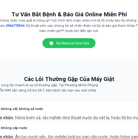
Tư Vấn Bắt Bệnh & Báo Giá Online Miễn Phí
hông chắc máy giặt bị hỏng gì? Gửi hình ảnh hoặc video mô tả lỗi (máy báo lỗi, không vắ
Zalo
0966770564
. Kỹ thuật viên của chúng tôi sẽ chẩn đoán sơ bộ và báo giá tham khảo 
toàn miễn phí** trước khi đến tận nơi.
Gửi Video Lỗi Qua Zalo
Các Lỗi Thường Gặp Của Máy Giặt
ỗi, rung lắc mạnh là sự cố thường gặp. Tại Phường Minh Phụng
N KIM sẵn sàng hỗ trợ 24/7, bảo hành dài hạn sau sửa chữa.
t không vắt, không xả nước
n nhân:
Hỏng bơm xả, tắc nghẽn ống thoát nước do vật lạ, hoặc lỗi bo m
iển chương trình vắt/xả.
hắc phục:
Kiểm tra bơm xả, vệ sinh ống thoát. Nếu không được, cần sửa
t không cấp nước
hay thế bơm/bo mạch.
n nhân:
Áp lực nước yếu, tắc nghẽn lưới lọc van cấp nước, hoặc hỏng va