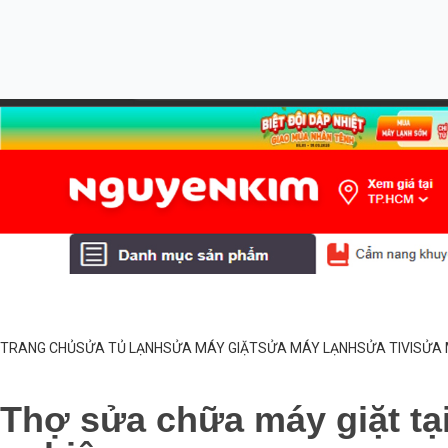
TRANG CHỦ
SỬA TỦ LẠNH
SỬA MÁY GIẶT
SỬA MÁY LẠNH
SỬA TIVI
SỬA 
Thợ sửa chữa máy giặt t