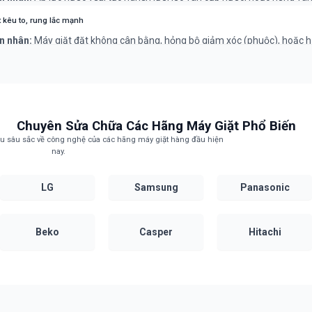
hắc phục:
Kiểm tra nguồn nước và vệ sinh lưới lọc van cấp. Nếu không đ
 kêu to, rung lắc mạnh
ợ chuyên nghiệp thay thế van cấp nước.
n nhân:
Máy giặt đặt không cân bằng, hỏng bộ giảm xóc (phuộc), hoặc 
 (bạc đạn) lồng giặt.
hắc phục:
Kê lại máy giặt. Lỗi phuộc/bạc đạn cần thợ chuyên nghiệp để 
ránh hỏng hóc nặng hơn.
Chuyên Sửa Chữa Các Hãng Máy Giặt Phổ Biến
ểu sâu sắc về công nghệ của các hãng máy giặt hàng đầu hiện
nay.
LG
Samsung
Panasonic
Beko
Casper
Hitachi