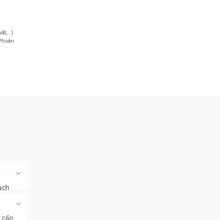
t,...)
**hoàn
ạch
 chữa
n cấp