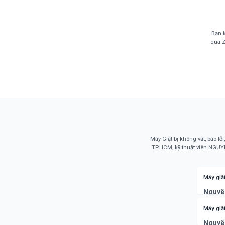
Bạn k
qua 
Máy Giặt bị không vắt, báo l
TP.HCM, kỹ thuật viên NGUYỄ
Máy giặ
Nguyê
điều kh
Cách k
Máy giặ
hoặc t
Nguyê