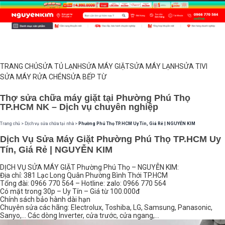
TRANG CHỦ
SỬA TỦ LẠNH
SỬA MÁY GIẶT
SỬA MÁY LẠNH
SỬA TIVI
SỬA MÁY RỬA CHÉN
SỬA BẾP TỪ
Thợ sửa chữa máy giặt tại Phường Phú Thọ
TP.HCM NK – Dịch vụ chuyên nghiệp
Trang chủ
>
Dịch vụ sửa chữa tại nhà
>
Phường Phú Thọ TP.HCM Uy Tín, Giá Rẻ | NGUYỄN KIM
Dịch Vụ Sửa Máy Giặt Phường Phú Thọ TP.HCM Uy
Tín, Giá Rẻ | NGUYỄN KIM
DỊCH VỤ SỬA MÁY GIẶT Phường Phú Thọ – NGUYỄN KIM:
Địa chỉ: 381 Lạc Long Quân Phường Bình Thới TP.HCM
Tổng đài: 0966 770 564 – Hotline: zalo: 0966 770 564
Có mặt trong 30p – Uy Tín – Giá từ 100.000đ
Chính sách bảo hành dài hạn
Chuyên sửa các hãng: Electrolux, Toshiba, LG, Samsung, Panasonic,
Sanyo,… Các dòng Inverter, cửa trước, cửa ngang,...