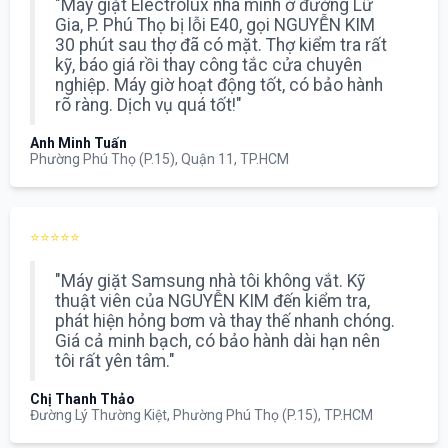
"Máy giặt Electrolux nhà mình ở đường Lữ
Gia, P. Phú Thọ bị lỗi E40, gọi NGUYỄN KIM
30 phút sau thợ đã có mặt. Thợ kiểm tra rất
kỹ, báo giá rồi thay công tắc cửa chuyên
nghiệp. Máy giờ hoạt động tốt, có bảo hành
rõ ràng. Dịch vụ quá tốt!"
Anh Minh Tuấn
Phường Phú Thọ (P.15), Quận 11, TP.HCM
⭐⭐⭐⭐⭐
"Máy giặt Samsung nhà tôi không vắt. Kỹ
thuật viên của NGUYỄN KIM đến kiểm tra,
phát hiện hỏng bơm và thay thế nhanh chóng.
Giá cả minh bạch, có bảo hành dài hạn nên
tôi rất yên tâm."
Chị Thanh Thảo
Đường Lý Thường Kiệt, Phường Phú Thọ (P.15), TP.HCM