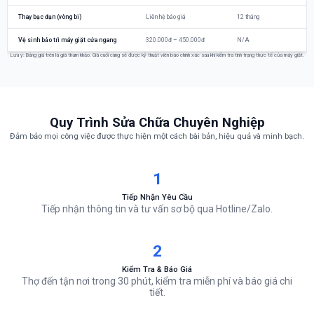
Thay bạc đạn (vòng bi)
Liên hệ báo giá
12 tháng
Vệ sinh bảo trì máy giặt cửa ngang
320.000đ – 450.000đ
N/A
Lưu ý: Bảng giá trên là giá tham khảo. Giá cuối cùng sẽ được kỹ thuật viên báo chính xác sau khi kiểm tra tình trạng thực tế của máy giặt.
Quy Trình Sửa Chữa Chuyên Nghiệp
Đảm bảo mọi công việc được thực hiện một cách bài bản, hiệu quả và minh bạch.
1
Tiếp Nhận Yêu Cầu
Tiếp nhận thông tin và tư vấn sơ bộ qua Hotline/Zalo.
2
Kiểm Tra & Báo Giá
Thợ đến tận nơi trong 30 phút, kiểm tra miễn phí và báo giá chi
tiết.