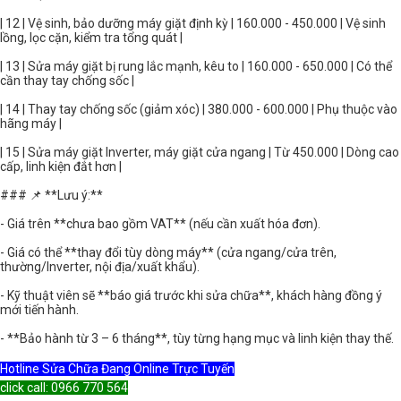
| 12 | Vệ sinh, bảo dưỡng máy giặt định kỳ | 160.000 - 450.000 | Vệ sinh
lồng, lọc cặn, kiểm tra tổng quát |
| 13 | Sửa máy giặt bị rung lắc mạnh, kêu to | 160.000 - 650.000 | Có thể
cần thay tay chống sốc |
| 14 | Thay tay chống sốc (giảm xóc) | 380.000 - 600.000 | Phụ thuộc vào
hãng máy |
| 15 | Sửa máy giặt Inverter, máy giặt cửa ngang | Từ 450.000 | Dòng cao
cấp, linh kiện đắt hơn |
### 📌 **Lưu ý:**
- Giá trên **chưa bao gồm VAT** (nếu cần xuất hóa đơn).
- Giá có thể **thay đổi tùy dòng máy** (cửa ngang/cửa trên,
thường/Inverter, nội địa/xuất khẩu).
- Kỹ thuật viên sẽ **báo giá trước khi sửa chữa**, khách hàng đồng ý
mới tiến hành.
- **Bảo hành từ 3 – 6 tháng**, tùy từng hạng mục và linh kiện thay thế.
Hotline Sửa Chữa Đang Online Trực Tuyến
click call: 0966 770 564