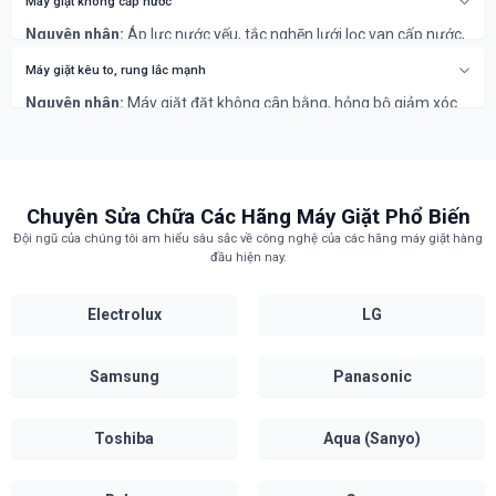
Cách khắc phục:
Kiểm tra bơm xả, vệ sinh ống thoát. Nếu không
Máy giặt không cấp nước
được, cần sửa chữa hoặc thay thế bơm/bo mạch.
Nguyên nhân:
Áp lực nước yếu, tắc nghẽn lưới lọc van cấp nước,
hoặc hỏng van cấp nước.
Cách khắc phục:
Kiểm tra nguồn nước và vệ sinh lưới lọc van
Máy giặt kêu to, rung lắc mạnh
cấp. Nếu không được, cần thợ chuyên nghiệp thay thế van cấp
Nguyên nhân:
Máy giặt đặt không cân bằng, hỏng bộ giảm xóc
nước.
(phuộc), hoặc hư hỏng vòng bi (bạc đạn) lồng giặt.
Cách khắc phục:
Kê lại máy giặt. Lỗi phuộc/bạc đạn cần thợ
chuyên nghiệp để thay thế, tránh hỏng hóc nặng hơn.
Chuyên Sửa Chữa Các Hãng Máy Giặt Phổ Biến
Đội ngũ của chúng tôi am hiểu sâu sắc về công nghệ của các hãng máy giặt hàng
đầu hiện nay.
Electrolux
LG
Samsung
Panasonic
Toshiba
Aqua (Sanyo)