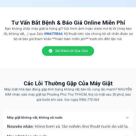
Tư Vấn Bắt Bệnh & Báo Giá Online Miễn Phí
Bạn không chắc máy giặt bị hỏng gì? Gửi hình ảnh hoặc video mô tả lỗi (máy báo
lỗi, không vắt,...) qua Zalo
0966770564
. Kỹ thuật viên của chúng tôi sẽ chẩn đoán sơ
bộ và báo giá tham khảo **hoàn toàn miễn phí** trước khi đến tận nơi.
Gửi Video Lỗi Qua Zalo
Các Lỗi Thường Gặp Của Máy Giặt
Máy Giặt nhà bạn đang gặp tình trạng không vắt, báo lỗi, rung lắc mạnh? NGUYỄN
KIM nhận sửa máy giặt tại Phường Phú Thọ TP.HCM, thợ có mặt sau 30 phút, báo
giá trước khi sửa. Gọi ngay 0966.770.564.
Máy giặt không vắt, không xả nước
Nguyên nhân:
Hỏng bơm xả, tắc nghẽn ống thoát nước do vật lạ,
hoặc lỗi bo mạch điều khiển chương trình vắt/xả.