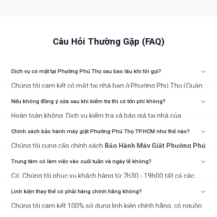
Câu Hỏi Thường Gặp (FAQ)
Dịch vụ có mặt tại Phường Phú Thọ sau bao lâu khi tôi gọi?
Chúng tôi cam kết có mặt tại nhà bạn ở Phường Phú Thọ (Quận
11) trong vòng 30 phút sau khi xác nhận lịch hẹn.
Nếu không đồng ý sửa sau khi kiểm tra thì có tốn phí không?
Hoàn toàn không. Dịch vụ kiểm tra và báo giá tại nhà của
NGUYỄN KIM là miễn phí 100%. Bạn chỉ thanh toán khi đồng ý với
phương án và chi phí sửa chữa.
Chính sách bảo hành máy giặt Phường Phú Thọ TP.HCM như thế nào?
Chúng tôi cung cấp chính sách
Bảo Hành Máy Giặt Phường Phú
Thọ TP.HCM
rõ ràng, từ 6 đến 12 tháng tùy thuộc vào hạng mục
sửa chữa và linh kiện thay thế. Thời gian cụ thể sẽ được ghi rõ
Trung tâm có làm việc vào cuối tuần và ngày lễ không?
trên phiếu bảo hành.
Có. Chúng tôi phục vụ khách hàng từ 7h30 - 19h00 tất cả các
ngày trong tuần, kể cả Thứ 7, Chủ Nhật và các ngày Lễ, Tết để
đáp ứng nhu cầu cấp thiết của bạn.
Linh kiện thay thế có phải hàng chính hãng không?
Chúng tôi cam kết 100% sử dụng linh kiện chính hãng, có nguồn
gốc rõ ràng và bảo hành theo tiêu chuẩn của nhà sản xuất, đảm