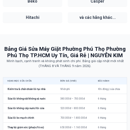
Beko
Casper
Hitachi
và các hãng khác...
Bảng Giá Sửa Máy Giặt Phường Phú Thọ Phường
Phú Thọ TP.HCM Uy Tín, Giá Rẻ | NGUYỄN KIM
Minh bạch, cạnh tranh và không phát sinh chi phí. Bảng giá cập nhật mới nhất
(THÁNG 8 VÀ THÁNG 9 năm 2026).
HẠNG MỤC SỬA CHỮA
ĐƠN GIÁ (VNĐ)
BẢO HÀNH
Kiểm tra & chẩn đoán lỗi tại nhà
Miễn phí
Khi đồng ý sửa chữa
Sửa lỗi không vắt/không xả nước
380.000đ – 700.000đ
6 tháng
Sửa lỗi không cấp nước/lỗi cửa
520.000đ – 800.000đ
6 tháng
Sửa lỗi bo mạch chính
700.000đ – 1.800.000đ
6 tháng
Thay bộ giảm xóc (phuộc/lò xo)
650.000đ – 1.160.000đ
6 tháng