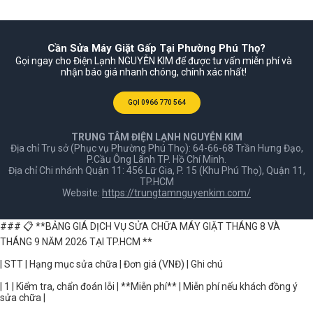
bảo thiết bị của bạn hoạt động bền bỉ nhất.
Cần Sửa Máy Giặt Gấp Tại Phường Phú Thọ?
Gọi ngay cho Điện Lạnh NGUYỄN KIM để được tư vấn miễn phí và
nhận báo giá nhanh chóng, chính xác nhất!
GỌI 0966 770 564
TRUNG TÂM ĐIỆN LẠNH NGUYỄN KIM
Địa chỉ Trụ sở (Phục vụ Phường Phú Thọ): 64-66-68 Trần Hưng Đạo,
P.Cầu Ông Lãnh TP. Hồ Chí Minh.
Địa chỉ Chi nhánh Quận 11: 456 Lữ Gia, P. 15 (Khu Phú Thọ), Quận 11,
TP.HCM
Website:
https://trungtamnguyenkim.com/
### 📋 **BẢNG GIÁ DỊCH VỤ SỬA CHỮA MÁY GIẶT THÁNG 8 VÀ
THÁNG 9 NĂM 2026 TẠI TP.HCM **
| STT | Hạng mục sửa chữa | Đơn giá (VNĐ) | Ghi chú
| 1 | Kiểm tra, chẩn đoán lỗi | **Miễn phí** | Miễn phí nếu khách đồng ý
sửa chữa |