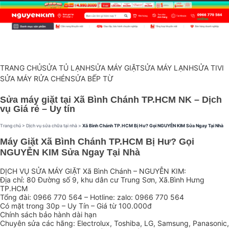
TRANG CHỦ
SỬA TỦ LẠNH
SỬA MÁY GIẶT
SỬA MÁY LẠNH
SỬA TIVI
SỬA MÁY RỬA CHÉN
SỬA BẾP TỪ
Sửa máy giặt tại Xã Bình Chánh TP.HCM NK – Dịch
vụ Giá rẻ – Uy tín
Trang chủ
>
Dịch vụ sửa chữa tại nhà
>
Xã Bình Chánh TP.HCM Bị Hư? Gọi NGUYỄN KIM Sửa Ngay Tại Nhà
Máy Giặt Xã Bình Chánh TP.HCM Bị Hư? Gọi
NGUYỄN KIM Sửa Ngay Tại Nhà
DỊCH VỤ SỬA MÁY GIẶT Xã Bình Chánh – NGUYỄN KIM:
Địa chỉ: 80 Đường số 9, khu dân cư Trung Sơn, Xã.Bình Hưng
TP.HCM
Tổng đài: 0966 770 564 – Hotline: zalo: 0966 770 564
Có mặt trong 30p – Uy Tín – Giá từ 100.000đ
Chính sách bảo hành dài hạn
Chuyên sửa các hãng: Electrolux, Toshiba, LG, Samsung, Panasonic,