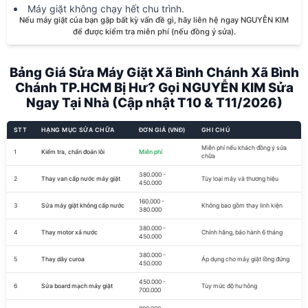
Máy giặt không chạy hết chu trình.
Nếu máy giặt của bạn gặp bất kỳ vấn đề gì, hãy liên hệ ngay NGUYỄN KIM
để được kiểm tra miễn phí (nếu đồng ý sửa).
Bảng Giá Sửa Máy Giặt Xã Bình Chánh Xã Bình
Chánh TP.HCM Bị Hư? Gọi NGUYỄN KIM Sửa
Ngay Tại Nhà (Cập nhật T10 & T11/2026)
STT
HẠNG MỤC SỬA CHỮA
ĐƠN GIÁ (VNĐ)
GHI CHÚ
Miễn phí nếu khách đồng ý sửa
1
Kiểm tra, chẩn đoán lỗi
Miễn phí
chữa
380.000 -
2
Thay van cấp nước máy giặt
Tùy loại máy và thương hiệu
450.000
160.000 -
3
Sửa máy giặt không cấp nước
Không bao gồm thay linh kiện
380.000
380.000 -
4
Thay motor xả nước
Chính hãng, bảo hành 6 tháng
450.000
380.000 -
5
Thay dây curoa
Áp dụng cho máy giặt lồng đứng
450.000
450.000 -
6
Sửa board mạch máy giặt
Tùy mức độ hư hỏng
700.000