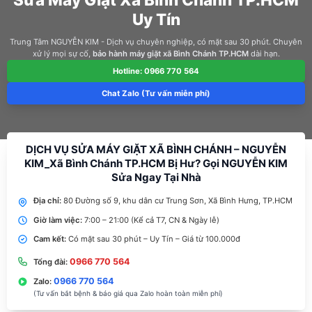
Uy Tín
Trung Tâm NGUYỄN KIM - Dịch vụ chuyên nghiệp, có mặt sau 30 phút. Chuyên
xử lý mọi sự cố,
bảo hành máy giặt xã Bình Chánh TP.HCM
dài hạn.
Hotline: 0966 770 564
Chat Zalo (Tư vấn miễn phí)
DỊCH VỤ SỬA MÁY GIẶT XÃ BÌNH CHÁNH – NGUYỄN
KIM_Xã Bình Chánh TP.HCM Bị Hư? Gọi NGUYỄN KIM
Sửa Ngay Tại Nhà
Địa chỉ:
80 Đường số 9, khu dân cư Trung Sơn, Xã Bình Hưng, TP.HCM
Giờ làm việc:
7:00 – 21:00 (Kể cả T7, CN & Ngày lễ)
Cam kết:
Có mặt sau 30 phút – Uy Tín – Giá từ 100.000đ
0966 770 564
Tổng đài:
0966 770 564
Zalo:
(Tư vấn bắt bệnh & báo giá qua Zalo hoàn toàn miễn phí)