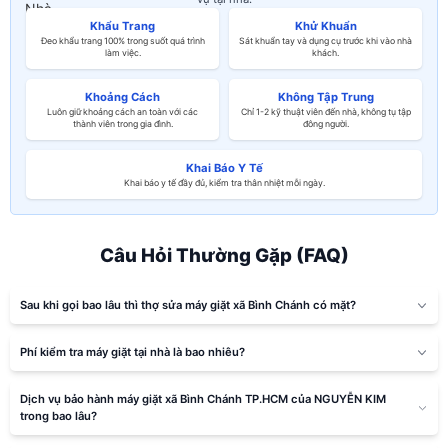
Khẩu Trang
Khử Khuẩn
Đeo khẩu trang 100% trong suốt quá trình
Sát khuẩn tay và dụng cụ trước khi vào nhà
làm việc.
khách.
Khoảng Cách
Không Tập Trung
Luôn giữ khoảng cách an toàn với các
Chỉ 1-2 kỹ thuật viên đến nhà, không tụ tập
thành viên trong gia đình.
đông người.
Khai Báo Y Tế
Khai báo y tế đầy đủ, kiểm tra thân nhiệt mỗi ngày.
Câu Hỏi Thường Gặp (FAQ)
Sau khi gọi bao lâu thì thợ sửa máy giặt xã Bình Chánh có mặt?
Phí kiểm tra máy giặt tại nhà là bao nhiêu?
Dịch vụ bảo hành máy giặt xã Bình Chánh TP.HCM của NGUYỄN KIM
trong bao lâu?