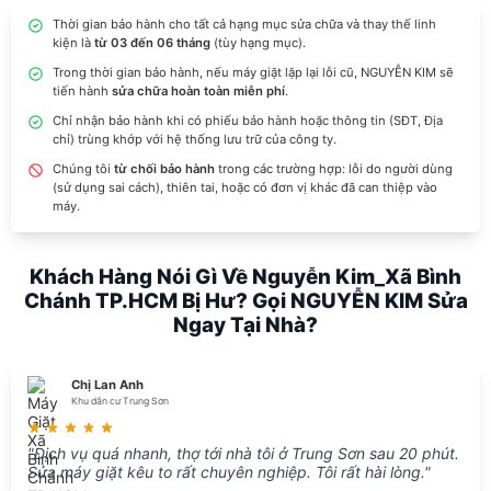
Thời gian bảo hành cho tất cả hạng mục sửa chữa và thay thế linh
kiện là
từ 03 đến 06 tháng
(tùy hạng mục).
Trong thời gian bảo hành, nếu máy giặt lặp lại lỗi cũ, NGUYỄN KIM sẽ
tiến hành
sửa chữa hoàn toàn miễn phí
.
Chỉ nhận bảo hành khi có phiếu bảo hành hoặc thông tin (SĐT, Địa
chỉ) trùng khớp với hệ thống lưu trữ của công ty.
Chúng tôi
từ chối bảo hành
trong các trường hợp: lỗi do người dùng
(sử dụng sai cách), thiên tai, hoặc có đơn vị khác đã can thiệp vào
máy.
Khách Hàng Nói Gì Về Nguyễn Kim_Xã Bình
Chánh TP.HCM Bị Hư? Gọi NGUYỄN KIM Sửa
Ngay Tại Nhà?
Chị Lan Anh
Khu dân cư Trung Sơn
"Dịch vụ quá nhanh, thợ tới nhà tôi ở Trung Sơn sau 20 phút.
Sửa máy giặt kêu to rất chuyên nghiệp. Tôi rất hài lòng."