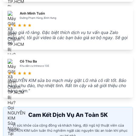
Anh Minh Tuấn
Đường Phạm Hùng, Bình Hưng
"Báo giá rõ ràng. Đặc biệt thích dịch vụ tư vấn qua Zalo
miễn phí, tôi gửi video là các bạn báo giá sơ bộ ngay. Sẽ gọi
lại."
Cô Thu Ba
Khu dân cư Intresco 13E
"NGUYỄN KIM sửa bo mạch máy giặt LG nhà cô rất tốt. Bảo
hành chu đáo, thợ nhiệt tình. Rất tin cậy và sẽ giới thiệu cho
hàng xóm."
Cam Kết Dịch Vụ An Toàn 5K
Vì sức khỏe của cộng đồng và khách hàng, đội ngũ kỹ thuật viên của
NGUYỄN KIM luôn tuân thủ nghiêm ngặt các nguyên tắc an toàn khi phục
vụ tại nhà.