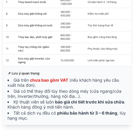
800.000 -
7
Thay board mạch (mới)
Có bảo hành 3 – 6 tháng
1.650.000
160.000 -
8
Sửa máy giặt không vắt
Kiểm tra miễn phí
450.000
380.000 -
9
Sửa máy giặt không xả nước
Tùy tình trạng thực tế
450.000
600.000 -
10
Thay bạc đạn, phốt máy giặt
Bao gồm công tháo lồng
900.000
Thay tay chống sốc (giảm
380.000 -
11
Phụ thuộc vào hãng máy
xóc)
600.000
Sửa máy giặt Inverter, cửa
12
Từ 450.000
Linh kiện phức tạp hơn
ngang
📌 Lưu ý quan trọng:
Giá trên
chưa bao gồm VAT
(nếu khách hàng yêu cầu
xuất hóa đơn).
Giá có thể thay đổi tùy theo dòng máy (cửa ngang/cửa
trên, Inverter/thường, hàng nội địa...).
Kỹ thuật viên sẽ luôn
báo giá chi tiết trước khi sửa chữa
.
Khách hàng đồng ý mới tiến hành.
Tất cả dịch vụ đều có
phiếu bảo hành từ 3 – 6 tháng
, tùy
hạng mục.