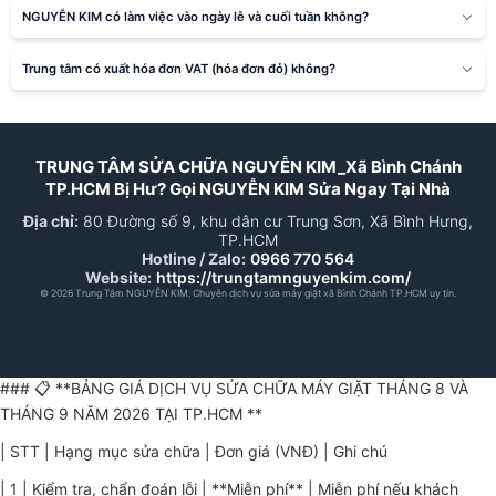
NGUYỄN KIM có làm việc vào ngày lễ và cuối tuần không?
Trung tâm có xuất hóa đơn VAT (hóa đơn đỏ) không?
TRUNG TÂM SỬA CHỮA NGUYỄN KIM_Xã Bình Chánh
TP.HCM Bị Hư? Gọi NGUYỄN KIM Sửa Ngay Tại Nhà
Địa chỉ:
80 Đường số 9, khu dân cư Trung Sơn, Xã Bình Hưng,
TP.HCM
Hotline / Zalo:
0966 770 564
Website:
https://trungtamnguyenkim.com/
© 2026 Trung Tâm NGUYỄN KIM. Chuyên dịch vụ sửa máy giặt xã Bình Chánh TP.HCM uy tín.
### 📋 **BẢNG GIÁ DỊCH VỤ SỬA CHỮA MÁY GIẶT THÁNG 8 VÀ
THÁNG 9 NĂM 2026 TẠI TP.HCM **
| STT | Hạng mục sửa chữa | Đơn giá (VNĐ) | Ghi chú
| 1 | Kiểm tra, chẩn đoán lỗi | **Miễn phí** | Miễn phí nếu khách