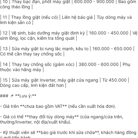
| 10 | Thay bạc đạn, phốt máy giặt | 600.000 - 900.000 | Bao gồm
công tháo lồng |
| 11 | Thay lồng giặt (nếu có) | Liên hệ báo giá | Tùy dòng máy và
linh kiện sẵn có |
| 12 | Vệ sinh, bảo dưỡng máy giặt định kỳ | 160.000 - 450.000 | Vệ
sinh lồng, lọc cặn, kiểm tra tổng quát |
| 13 | Sửa máy giặt bị rung lắc mạnh, kêu to | 160.000 - 650.000 |
Có thể cần thay tay chống sốc |
| 14 | Thay tay chống sốc (giảm xóc) | 380.000 - 600.000 | Phụ
thuộc vào hãng máy |
| 15 | Sửa máy giặt Inverter, máy giặt cửa ngang | Từ 450.000 |
Dòng cao cấp, linh kiện đắt hơn |
### 📌 **Lưu ý:**
- Giá trên **chưa bao gồm VAT** (nếu cần xuất hóa đơn).
- Giá có thể **thay đổi tùy dòng máy** (cửa ngang/cửa trên,
thường/Inverter, nội địa/xuất khẩu).
- Kỹ thuật viên sẽ **báo giá trước khi sửa chữa**, khách hàng đồng
ý mới tiến hành.