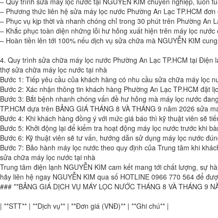
– Quy trình sửa máy lọc nước tại NGUYỄN KIM chuyên nghiệp, luôn tuâ
– Phương thức liên hệ sửa máy lọc nước Phường An Lạc TP.HCM đơn
– Phục vụ kịp thời và nhanh chóng chỉ trong 30 phút trên Phường An L
– Khắc phục toàn diện những lỗi hư hỏng xuất hiện trên máy lọc nước c
– Hoàn tiền lên tới 100% nếu dịch vụ sửa chữa mà NGUYỄN KIM cung 
4. Quy trình sửa chữa máy lọc nước Phường An Lạc TP.HCM tại Điệ
thợ sửa chữa máy lọc nước tại nhà
Bước 1: Tiếp yêu cầu của khách hàng có nhu cầu sửa chữa máy lọc 
Bước 2: Xác nhận thông tin khách hàng Phường An Lạc TP.HCM đặt lịch
Bước 3: Bắt bệnh nhanh chóng vấn đề hư hỏng mà máy lọc nước đang gặ
TP.HCM dựa trên BẢNG GIÁ THÁNG 8 VÀ THÁNG 9 năm 2026 sửa má
Bước 4: Khi khách hàng đồng ý với mức giá báo thì kỹ thuật viên sẽ 
Bước 5: Khởi động lại để kiểm tra hoạt động máy lọc nước trước khi bà
Bước 6: Kỹ thuật viên sẽ tư vấn, hướng dẫn sử dụng máy lọc nước đún
Bước 7: Bảo hành máy lọc nước theo quy định của Trung tâm khi khách
sửa chữa máy lọc nước tại nhà
Trung tâm điện lạnh NGUYỄN KIM cam kết mang tới chất lượng, sự hà
hãy liên hệ ngay NGUYỄN KIM qua số HOTLINE 0966 770 564 để được t
### **BẢNG GIÁ DỊCH VỤ MÁY LỌC NƯỚC THÁNG 8 VÀ THÁNG 9 NĂ
| **STT** | **Dịch vụ** | **Đơn giá (VNĐ)** | **Ghi chú** |