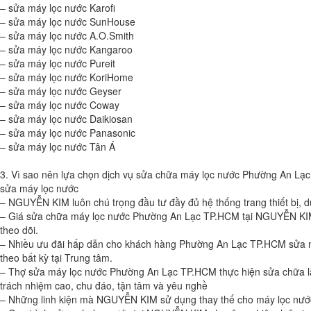
– sửa máy lọc nước Karofi
– sửa máy lọc nước SunHouse
– sửa máy lọc nước A.O.Smith
– sửa máy lọc nước Kangaroo
– sửa máy lọc nước Pureit
– sửa máy lọc nước KoriHome
– sửa máy lọc nước Geyser
– sửa máy lọc nước Coway
– sửa máy lọc nước Daikiosan
– sửa máy lọc nước Panasonic
– sửa máy lọc nước Tân Á
3. Vì sao nên lựa chọn dịch vụ sửa chữa máy lọc nước Phường An 
sửa máy lọc nước
– NGUYỄN KIM luôn chú trọng đầu tư đầy đủ hệ thống trang thiết bị, 
– Giá sửa chữa máy lọc nước Phường An Lạc TP.HCM tại NGUYỄN KIM bì
theo dõi.
– Nhiều ưu đãi hấp dẫn cho khách hàng Phường An Lạc TP.HCM sửa má
theo bất kỳ tại Trung tâm.
– Thợ sửa máy lọc nước Phường An Lạc TP.HCM thực hiện sửa chữa là
trách nhiệm cao, chu đáo, tận tâm và yêu nghề
– Những linh kiện mà NGUYỄN KIM sử dụng thay thế cho máy lọc nước