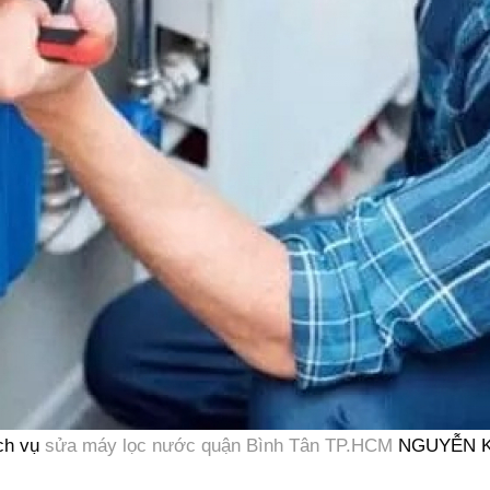
ch vụ
sửa máy lọc nước quận Bình Tân TP.HCM
NGUYỄN K