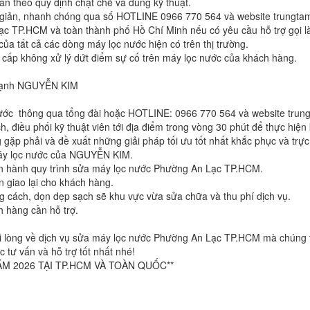
n theo quy định chặt chẽ và đúng kỹ thuật.
 giản, nhanh chóng qua số HOTLINE 0966 770 564 và website trungt
ạc TP.HCM và toàn thành phố Hồ Chí Minh nếu có yêu cầu hỗ trợ gọi là 
ủa tất cả các dòng máy lọc nước hiện có trên thị trường.
cấp không xử lý dứt điểm sự cố trên máy lọc nước của khách hàng.
n lạnh NGUYỄN KIM
nước thông qua tổng đài hoặc HOTLINE: 0966 770 564 và website tru
, điều phối kỹ thuật viên tới địa điểm trong vòng 30 phút để thực hi
p phải và đề xuất những giải pháp tối ưu tốt nhất khắc phục và trực 
y lọc nước của NGUYỄN KIM.
tiến hành quy trình sửa máy lọc nước Phường An Lạc TP.HCM.
n giao lại cho khách hàng.
g cách, dọn dẹp sạch sẽ khu vực vừa sửa chữa và thu phí dịch vụ.
 hàng cần hỗ trợ.
i lòng về dịch vụ sửa máy lọc nước Phường An Lạc TP.HCM mà chúng 
ư vấn và hỗ trợ tốt nhất nhé!
M 2026 TẠI TP.HCM VÀ TOÀN QUỐC**