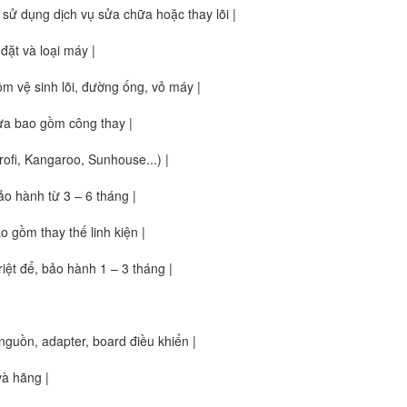
i sử dụng dịch vụ sửa chữa hoặc thay lõi |
 đặt và loại máy |
gồm vệ sinh lõi, đường ống, vỏ máy |
chưa bao gồm công thay |
rofi, Kangaroo, Sunhouse...) |
o hành từ 3 – 6 tháng |
 gồm thay thế linh kiện |
riệt để, bảo hành 1 – 3 tháng |
nguồn, adapter, board điều khiển |
và hãng |