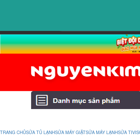
TRANG CHỦ
SỬA TỦ LẠNH
SỬA MÁY GIẶT
SỬA MÁY LẠNH
SỬA TIVI
S