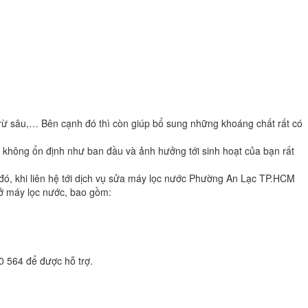
c trừ sâu,… Bên cạnh đó thì còn giúp bổ sung những khoáng chất rất có
g không ổn định như ban đầu và ảnh hưởng tới sinh hoạt của bạn rất
đó, khi liên hệ tới dịch vụ sửa máy lọc nước Phường An Lạc TP.HCM
 ở máy lọc nước, bao gồm:
 564 để được hỗ trợ.