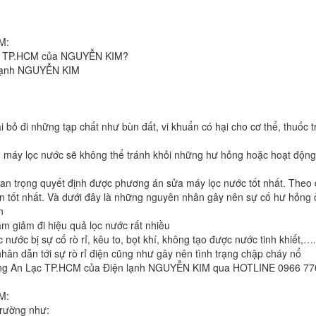
M:
Lạc TP.HCM của NGUYỄN KIM?
n lạnh NGUYỄN KIM
oại bỏ đi những tạp chất như bùn đất, vi khuẩn có hại cho cơ thể, thuố
 thì máy lọc nước sẽ không thể tránh khỏi những hư hỏng hoặc hoạt độn
an trọng quyết định được phương án sửa máy lọc nước tốt nhất. Theo 
n tốt nhất. Và dưới đây là những nguyên nhân gây nên sự cố hư hỏng
n
m giảm đi hiệu quả lọc nước rất nhiều
 nước bị sự cố rò rỉ, kêu to, bọt khí, không tạo được nước tinh khiết,….
hân dẫn tới sự rò rỉ điện cũng như gây nên tình trạng chập cháy nổ
ường An Lạc TP.HCM của Điện lạnh NGUYỄN KIM qua HOTLINE 0966 770
M:
trường như: