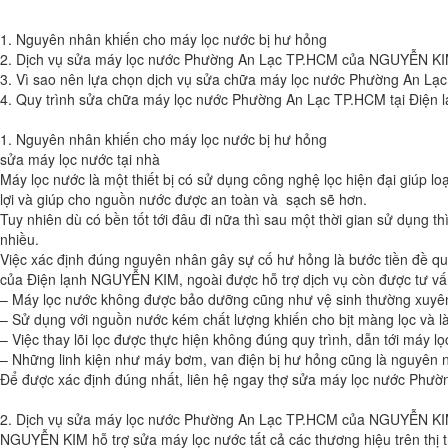
1. Nguyên nhân khiến cho máy lọc nước bị hư hỏng
2. Dịch vụ sửa máy lọc nước Phường An Lạc TP.HCM của NGUYỄN KI
3. Vì sao nên lựa chọn dịch vụ sửa chữa máy lọc nước Phường An 
4. Quy trình sửa chữa máy lọc nước Phường An Lạc TP.HCM tại Điệ
1. Nguyên nhân khiến cho máy lọc nước bị hư hỏng
sửa máy lọc nước tại nhà
Máy lọc nước là một thiết bị có sử dụng công nghệ lọc hiện đại giúp l
lợi và giúp cho nguồn nước được an toàn và sạch sẽ hơn.
Tuy nhiên dù có bền tốt tới đâu đi nữa thì sau một thời gian sử dụng
nhiều.
Việc xác định đúng nguyên nhân gây sự cố hư hỏng là bước tiền đề qu
của Điện lạnh NGUYỄN KIM, ngoài được hỗ trợ dịch vụ còn được tư vấ
– Máy lọc nước không được bảo dưỡng cũng như vệ sinh thường xuyê
– Sử dụng với nguồn nước kém chất lượng khiến cho bịt màng lọc và là
– Việc thay lõi lọc được thực hiện không đúng quy trình, dẫn tới máy lọc
– Những linh kiện như máy bơm, van điện bị hư hỏng cũng là nguyên n
Để được xác định đúng nhất, liên hệ ngay thợ sửa máy lọc nước Ph
2. Dịch vụ sửa máy lọc nước Phường An Lạc TP.HCM của NGUYỄN KI
NGUYỄN KIM hỗ trợ sửa máy lọc nước tất cả các thương hiệu trên thị 