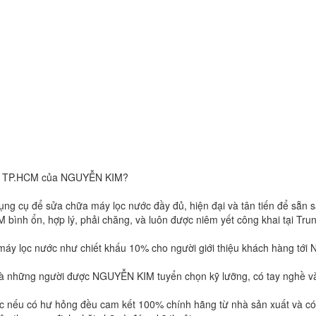
Lạc TP.HCM của NGUYỄN KIM?
dụng cụ để sửa chữa máy lọc nước đầy đủ, hiện đại và tân tiến để sẵn
nh ổn, hợp lý, phải chăng, và luôn được niêm yết công khai tại Tru
y lọc nước như chiết khấu 10% cho người giới thiệu khách hàng tới
 những người được NGUYỄN KIM tuyển chọn kỹ lưỡng, có tay nghề và c
 nếu có hư hỏng đều cam kết 100% chính hãng từ nhà sản xuất và có 