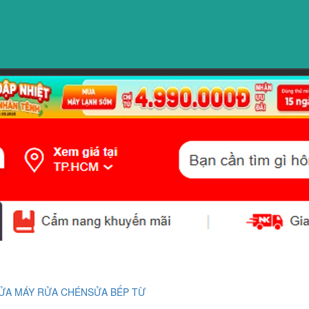
ỬA MÁY RỬA CHÉN
SỬA BẾP TỪ