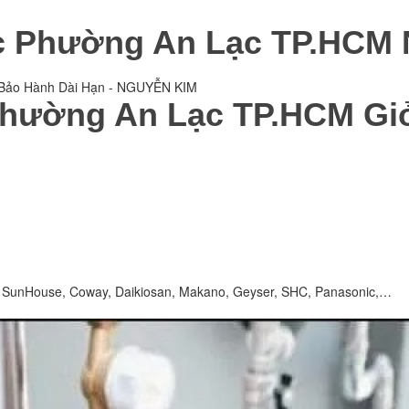
ớc Phường An Lạc TP.HCM
 Bảo Hành Dài Hạn - NGUYỄN KIM
ường An Lạc TP.HCM Giỏi
e, SunHouse, Coway, Daikiosan, Makano, Geyser, SHC, Panasonic,…