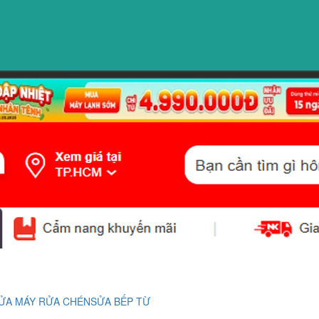
ỬA MÁY RỬA CHÉN
SỬA BẾP TỪ