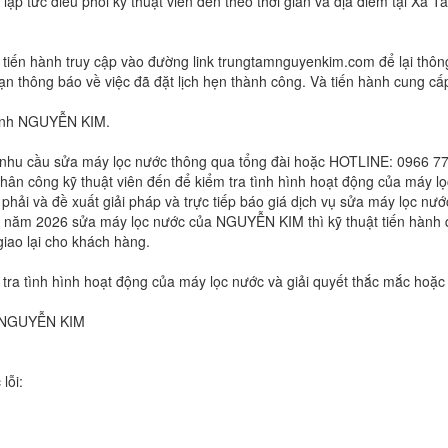
ập tức điều phối kỹ thuật viên đến theo thời gian và địa điểm tại Xã
tiến hành truy cập vào đường link trungtamnguyenkim.com để lại thông
n thông báo về việc đã đặt lịch hẹn thành công. Và tiến hành cung cấp
lạnh NGUYỄN KIM.
 nhu cầu sửa máy lọc nước thông qua tổng đài hoặc HOTLINE: 0966 77
ân công kỹ thuật viên đến để kiểm tra tình hình hoạt động của máy lọ
ải và đề xuất giải pháp và trực tiếp báo giá dịch vụ sửa máy lọc nướ
m 2026 sửa máy lọc nước của NGUYỄN KIM thì kỹ thuật tiến hành qu
iao lại cho khách hàng.
ra tình hình hoạt động của máy lọc nước và giải quyết thắc mắc hoặc 
nh NGUYỄN KIM
lỗi: