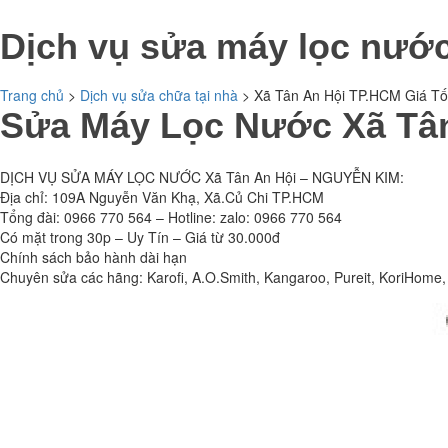
Dịch vụ sửa máy lọc nước
Trang chủ
>
Dịch vụ sửa chữa tại nhà
>
Xã Tân An Hội TP.HCM Giá Tốt
Sửa Máy Lọc Nước Xã Tân
DỊCH VỤ SỬA MÁY LỌC NƯỚC Xã Tân An Hội – NGUYỄN KIM:
Địa chỉ: 109A Nguyễn Văn Khạ, Xã.Củ Chi TP.HCM
Tổng đài: 0966 770 564 – Hotline: zalo: 0966 770 564
Có mặt trong 30p – Uy Tín – Giá từ 30.000đ
Chính sách bảo hành dài hạn
Chuyên sửa các hãng: Karofi, A.O.Smith, Kangaroo, Pureit, KoriHom