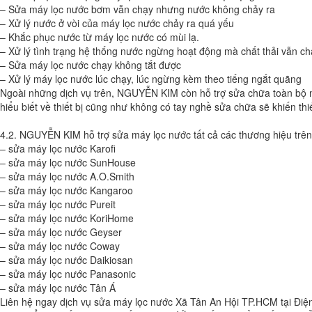
– Sửa máy lọc nước bơm vẫn chạy nhưng nước không chảy ra
– Xử lý nước ở vòi của máy lọc nước chảy ra quá yếu
– Khắc phục nước từ máy lọc nước có mùi lạ.
– Xử lý tình trạng hệ thống nước ngừng hoạt động mà chất thải vẫn ch
– Sửa máy lọc nước chạy không tắt được
– Xử lý máy lọc nước lúc chạy, lúc ngừng kèm theo tiếng ngắt quãng
Ngoài những dịch vụ trên, NGUYỄN KIM còn hỗ trợ sửa chữa toàn bộ nh
hiểu biết về thiết bị cũng như không có tay nghề sửa chữa sẽ khiến th
4.2. NGUYỄN KIM hỗ trợ sửa máy lọc nước tất cả các thương hiệu trên 
– sửa máy lọc nước Karofi
– sửa máy lọc nước SunHouse
– sửa máy lọc nước A.O.Smith
– sửa máy lọc nước Kangaroo
– sửa máy lọc nước Pureit
– sửa máy lọc nước KoriHome
– sửa máy lọc nước Geyser
– sửa máy lọc nước Coway
– sửa máy lọc nước Daikiosan
– sửa máy lọc nước Panasonic
– sửa máy lọc nước Tân Á
Liên hệ ngay dịch vụ sửa máy lọc nước Xã Tân An Hội TP.HCM tại Đi