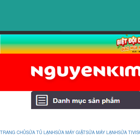
TRANG CHỦ
SỬA TỦ LẠNH
SỬA MÁY GIẶT
SỬA MÁY LẠNH
SỬA TIVI
S