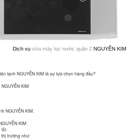
Dịch vụ
sửa máy lọc nước quận 2
NGUYỄN KIM
 Điện lạnh NGUYỄN KIM là sự lựa chọn hàng đầu?
ạnh NGUYỄN KIM
lạnh NGUYỄN KIM.
nh NGUYỄN KIM
lỗi:
thị trường như: