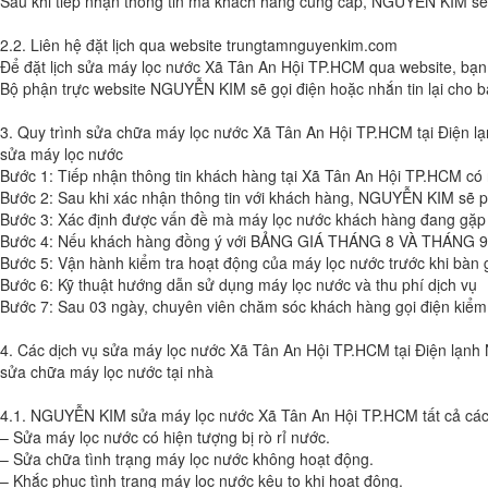
Sau khi tiếp nhận thông tin mà khách hàng cung cấp, NGUYỄN KIM sẽ l
2.2. Liên hệ đặt lịch qua website trungtamnguyenkim.com
Để đặt lịch sửa máy lọc nước Xã Tân An Hội TP.HCM qua website, bạn 
Bộ phận trực website NGUYỄN KIM sẽ gọi điện hoặc nhắn tin lại cho bạ
3. Quy trình sửa chữa máy lọc nước Xã Tân An Hội TP.HCM tại Điện 
sửa máy lọc nước
Bước 1: Tiếp nhận thông tin khách hàng tại Xã Tân An Hội TP.HCM có
Bước 2: Sau khi xác nhận thông tin với khách hàng, NGUYỄN KIM sẽ ph
Bước 3: Xác định được vấn đề mà máy lọc nước khách hàng đang gặp ph
Bước 4: Nếu khách hàng đồng ý với BẢNG GIÁ THÁNG 8 VÀ THÁNG 9 nă
Bước 5: Vận hành kiểm tra hoạt động của máy lọc nước trước khi bàn g
Bước 6: Kỹ thuật hướng dẫn sử dụng máy lọc nước và thu phí dịch vụ
Bước 7: Sau 03 ngày, chuyên viên chăm sóc khách hàng gọi điện kiểm t
4. Các dịch vụ sửa máy lọc nước Xã Tân An Hội TP.HCM tại Điện lạ
sửa chữa máy lọc nước tại nhà
4.1. NGUYỄN KIM sửa máy lọc nước Xã Tân An Hội TP.HCM tất cả các 
– Sửa máy lọc nước có hiện tượng bị rò rỉ nước.
– Sửa chữa tình trạng máy lọc nước không hoạt động.
– Khắc phục tình trạng máy lọc nước kêu to khi hoạt động.