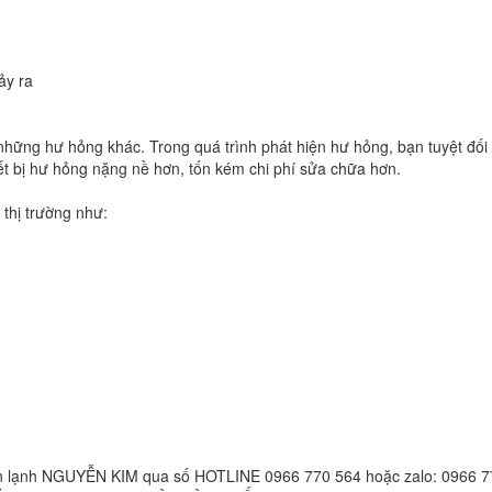
ảy ra
ững hư hỏng khác. Trong quá trình phát hiện hư hỏng, bạn tuyệt đối k
iết bị hư hỏng nặng nề hơn, tốn kém chi phí sửa chữa hơn.
thị trường như:
ện lạnh NGUYỄN KIM qua số HOTLINE 0966 770 564 hoặc zalo: 0966 77