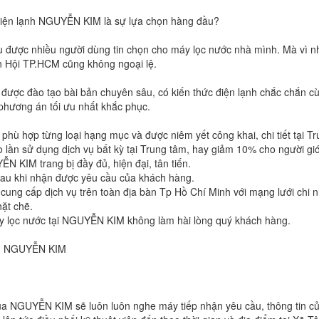
 Điện lạnh NGUYỄN KIM là sự lựa chọn hàng đầu?
 được nhiều người dùng tin chọn cho máy lọc nước nhà mình. Mà vì 
An Hội TP.HCM cũng không ngoại lệ.
được đào tạo bài bản chuyên sâu, có kiến thức điện lạnh chắc chắn cù
phương án tối ưu nhất khắc phục.
phù hợp từng loại hạng mục và được niêm yết công khai, chi tiết tại 
lần sử dụng dịch vụ bất kỳ tại Trung tâm, hay giảm 10% cho người g
 KIM trang bị đầy đủ, hiện đại, tân tiến.
sau khi nhận được yêu cầu của khách hàng.
 cấp dịch vụ trên toàn địa bàn Tp Hồ Chí Minh với mạng lưới chi nhá
hặt chẽ.
y lọc nước tại NGUYỄN KIM không làm hài lòng quý khách hàng.
ạnh NGUYỄN KIM
 NGUYỄN KIM sẽ luôn luôn nghe máy tiếp nhận yêu cầu, thông tin của 