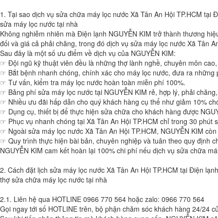
1. Tại sao dịch vụ sửa chữa máy lọc nước Xã Tân An Hội TP.HCM tại
sửa máy lọc nước tại nhà
Không nghiễm nhiên mà Điện lạnh NGUYỄN KIM trở thành thương hiệu
đối và giá cả phải chăng, trong đó dịch vụ sửa máy lọc nước Xã Tân 
Sau đây là một số ưu điểm về dịch vụ của NGUYỄN KIM:
☞ Đội ngũ kỹ thuật viên đều là những thợ lành nghề, chuyên môn cao, 
☞ Bắt bệnh nhanh chóng, chính xác cho máy lọc nước, đưa ra những 
☞ Tư vấn, kiểm tra máy lọc nước hoàn toàn miễn phí 100%.
☞ Bảng phí sửa máy lọc nước tại NGUYỄN KIM rẻ, hợp lý, phải chăng, 
☞ Nhiều ưu đãi hấp dẫn cho quý khách hàng cụ thể như giảm 10% cho 
☞ Dụng cụ, thiết bị để thực hiện sửa chữa cho khách hàng được NGUYỄN
☞ Phục vụ nhanh chóng tại Xã Tân An Hội TP.HCM chỉ trong 30 phút 
☞ Ngoài sửa máy lọc nước Xã Tân An Hội TP.HCM, NGUYỄN KIM còn cung
☞ Quy trình thực hiện bài bản, chuyên nghiệp và tuân theo quy định c
NGUYỄN KIM cam kết hoàn lại 100% chi phí nếu dịch vụ sửa chữa má
2. Cách đặt lịch sửa máy lọc nước Xã Tân An Hội TP.HCM tại Điện l
thợ sửa chữa máy lọc nước tại nhà
2.1. Liên hệ qua HOTLINE 0966 770 564 hoặc zalo: 0966 770 564
Gọi ngay tới số HOTLINE trên, bộ phận chăm sóc khách hàng 24/24 của