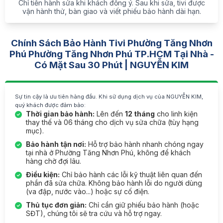
Chỉ tiến hành sửa khi khách đồng ý. Sau khi sửa, tivi được
vận hành thử, bàn giao và viết phiếu bảo hành dài hạn.
Chính Sách Bảo Hành Tivi Phường Tăng Nhơn
Phú Phường Tăng Nhơn Phú TP.HCM Tại Nhà -
Có Mặt Sau 30 Phút | NGUYỄN KIM
Sự tin cậy là ưu tiên hàng đầu. Khi sử dụng dịch vụ của NGUYỄN KIM,
quý khách được đảm bảo:
Thời gian bảo hành:
Lên đến
12 tháng
cho linh kiện
thay thế và 06 tháng cho dịch vụ sửa chữa (tùy hạng
mục).
Bảo hành tận nơi:
Hỗ trợ bảo hành nhanh chóng ngay
tại nhà ở Phường Tăng Nhơn Phú, không để khách
hàng chờ đợi lâu.
Điều kiện:
Chỉ bảo hành các lỗi kỹ thuật liên quan đến
phần đã sửa chữa. Không bảo hành lỗi do người dùng
(va đập, nước vào...) hoặc sự cố điện.
Thủ tục đơn giản:
Chỉ cần giữ phiếu bảo hành (hoặc
SĐT), chúng tôi sẽ tra cứu và hỗ trợ ngay.