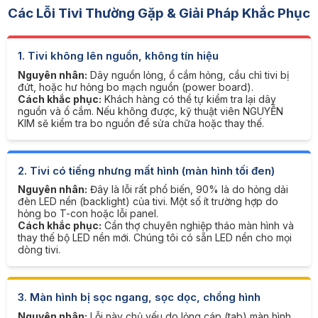
Các Lỗi Tivi Thường Gặp & Giải Pháp Khắc Phục
1. Tivi không lên nguồn, không tín hiệu
Nguyên nhân:
Dây nguồn lỏng, ổ cắm hỏng, cầu chì tivi bị
đứt, hoặc hư hỏng bo mạch nguồn (power board).
Cách khắc phục:
Khách hàng có thể tự kiểm tra lại dây
nguồn và ổ cắm. Nếu không được, kỹ thuật viên NGUYỄN
KIM sẽ kiểm tra bo nguồn để sửa chữa hoặc thay thế.
2. Tivi có tiếng nhưng mất hình (màn hình tối đen)
Nguyên nhân:
Đây là lỗi rất phổ biến, 90% là do hỏng dải
đèn LED nền (backlight) của tivi. Một số ít trường hợp do
hỏng bo T-con hoặc lỗi panel.
Cách khắc phục:
Cần thợ chuyên nghiệp tháo màn hình và
thay thế bộ LED nền mới. Chúng tôi có sẵn LED nền cho mọi
dòng tivi.
3. Màn hình bị sọc ngang, sọc dọc, chồng hình
Nguyên nhân:
Lỗi này chủ yếu do lỏng cáp (tab) màn hình,