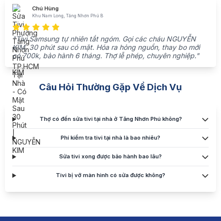
Chú Hùng
Khu Nam Long, Tăng Nhơn Phú B
"Tivi Samsung tự nhiên tắt ngóm. Gọi các cháu NGUYỄN
KIM, 30 phút sau có mặt. Hóa ra hỏng nguồn, thay bo mới
có 700k, bảo hành 6 tháng. Thợ lễ phép, chuyên nghiệp."
Câu Hỏi Thường Gặp Về Dịch Vụ
Thợ có đến sửa tivi tại nhà ở Tăng Nhơn Phú không?
Phí kiểm tra tivi tại nhà là bao nhiêu?
Sửa tivi xong được bảo hành bao lâu?
Tivi bị vỡ màn hình có sửa được không?