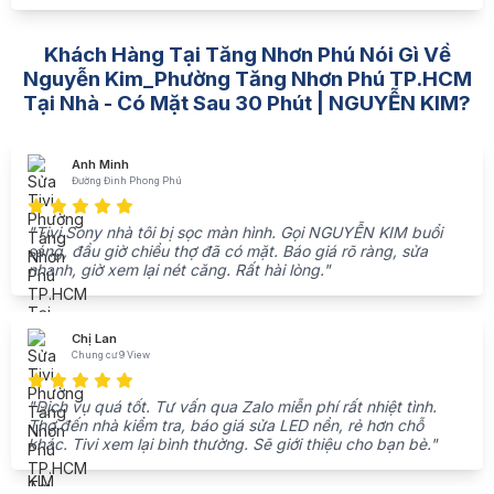
Khách Hàng Tại Tăng Nhơn Phú Nói Gì Về
Nguyễn Kim_Phường Tăng Nhơn Phú TP.HCM
Tại Nhà - Có Mặt Sau 30 Phút | NGUYỄN KIM?
Anh Minh
Đường Đình Phong Phú
"Tivi Sony nhà tôi bị sọc màn hình. Gọi NGUYỄN KIM buổi
sáng, đầu giờ chiều thợ đã có mặt. Báo giá rõ ràng, sửa
nhanh, giờ xem lại nét căng. Rất hài lòng."
Chị Lan
Chung cư 9 View
"Dịch vụ quá tốt. Tư vấn qua Zalo miễn phí rất nhiệt tình.
Thợ đến nhà kiểm tra, báo giá sửa LED nền, rẻ hơn chỗ
khác. Tivi xem lại bình thường. Sẽ giới thiệu cho bạn bè."