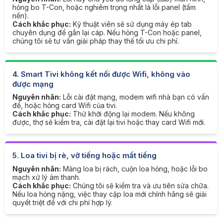
hỏng bo T-Con, hoặc nghiêm trọng nhất là lỗi panel (tấm
nền).
Cách khắc phục:
Kỹ thuật viên sẽ sử dụng máy ép tab
chuyên dụng để gắn lại cáp. Nếu hỏng T-Con hoặc panel,
chúng tôi sẽ tư vấn giải pháp thay thế tối ưu chi phí.
4. Smart Tivi không kết nối được Wifi, không vào
được mạng
Nguyên nhân:
Lỗi cài đặt mạng, modem wifi nhà bạn có vấn
đề, hoặc hỏng card Wifi của tivi.
Cách khắc phục:
Thử khởi động lại modem. Nếu không
được, thợ sẽ kiểm tra, cài đặt lại tivi hoặc thay card Wifi mới.
5. Loa tivi bị rè, vỡ tiếng hoặc mất tiếng
Nguyên nhân:
Màng loa bị rách, cuộn loa hỏng, hoặc lỗi bo
mạch xử lý âm thanh.
Cách khắc phục:
Chúng tôi sẽ kiểm tra và ưu tiên sửa chữa.
Nếu loa hỏng nặng, việc thay cặp loa mới chính hãng sẽ giải
quyết triệt để với chi phí hợp lý.