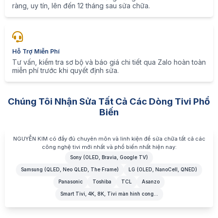
ràng, uy tín, lên đến 12 tháng sau sửa chữa.
Hỗ Trợ Miễn Phí
Tư vấn, kiểm tra sơ bộ và báo giá chi tiết qua Zalo hoàn toàn
miễn phí trước khi quyết định sửa.
Chúng Tôi Nhận Sửa Tất Cả Các Dòng Tivi Phổ
Biến
NGUYỄN KIM có đầy đủ chuyên môn và linh kiện để sửa chữa tất cả các
công nghệ tivi mới nhất và phổ biến nhất hiện nay:
Sony (OLED, Bravia, Google TV)
Samsung (QLED, Neo QLED, The Frame)
LG (OLED, NanoCell, QNED)
Panasonic
Toshiba
TCL
Asanzo
Smart Tivi, 4K, 8K, Tivi màn hình cong...