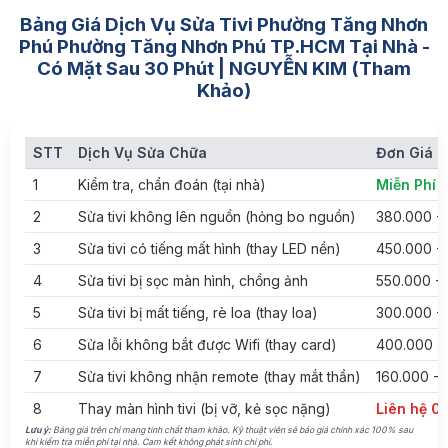
Bảng Giá Dịch Vụ Sửa Tivi Phường Tăng Nhơn
Phú Phường Tăng Nhơn Phú TP.HCM Tại Nhà -
Có Mặt Sau 30 Phút | NGUYỄN KIM (Tham
Khảo)
STT
Dịch Vụ Sửa Chữa
Đơn Giá (
1
Kiểm tra, chẩn đoán (tại nhà)
Miễn Phí
2
Sửa tivi không lên nguồn (hỏng bo nguồn)
380.000 -
3
Sửa tivi có tiếng mất hình (thay LED nền)
450.000 - 
4
Sửa tivi bị sọc màn hình, chồng ảnh
550.000 - 
5
Sửa tivi bị mất tiếng, rè loa (thay loa)
300.000 -
6
Sửa lỗi không bắt được Wifi (thay card)
400.000 -
7
Sửa tivi không nhận remote (thay mắt thần)
160.000 - 
8
Thay màn hình tivi (bị vỡ, kẻ sọc nặng)
Liên hệ 0
Lưu ý:
Bảng giá trên chỉ mang tính chất tham khảo. Kỹ thuật viên sẽ báo giá chính xác 100% sau
khi kiểm tra miễn phí tại nhà. Cam kết không phát sinh chi phí.