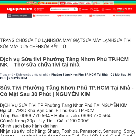
TRANG CHỦ
SỬA TỦ LẠNH
SỬA MÁY GIẶT
SỬA MÁY LẠNH
SỬA TIVI
SỬA MÁY RỬA CHÉN
SỬA BẾP TỪ
Dịch vụ Sửa tivi Phường Tăng Nhơn Phú TP.HCM
NK – Thợ sửa chữa tivi tại nhà
Trang chủ
>
Dịch vụ sửa chữa tại nhà
>
Phường Tăng Nhơn Phú TP.HCM Tại Nhà - Có Mặt Sau 30
Phút | NGUYỄN KIM
Sửa Tivi Phường Tăng Nhơn Phú TP.HCM Tại Nhà -
Có Mặt Sau 30 Phút | NGUYỄN KIM
DỊCH VỤ SỬA TIVI TP Phường Tăng Nhơn Phú TẠI NGUYỄN KIM:
Địa chỉ: 792D Kha Vạn Cân, P.Thủ Đức TP.HCM
Tổng Đài: 0966 770 564 – Hotline: zalo: 0966 770 564
Có mặt trong 30p – Uy Tín – Giá từ 100.000đ
Chính sách bảo hành dài hạn
Nhận sửa tivi các hãng: Sharp, Toshiba, Panasonic, Samsung, Sony,