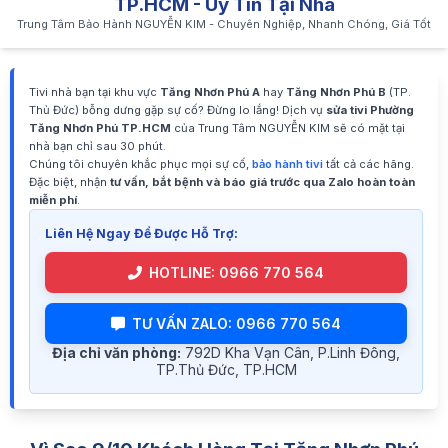
TP.HCM - Uy Tín Tại Nhà
Trung Tâm Bảo Hành NGUYỄN KIM - Chuyên Nghiệp, Nhanh Chóng, Giá Tốt
Tivi nhà bạn tại khu vực
Tăng Nhơn Phú A
hay
Tăng Nhơn Phú B
(TP.
Thủ Đức) bỗng dưng gặp sự cố? Đừng lo lắng! Dịch vụ
sửa tivi Phường
Tăng Nhơn Phú TP.HCM
của Trung Tâm NGUYỄN KIM sẽ có mặt tại
nhà bạn chỉ sau 30 phút.
Chúng tôi chuyên khắc phục mọi sự cố,
bảo hành tivi
tất cả các hãng.
Đặc biệt, nhận
tư vấn, bắt bệnh và báo giá trước qua Zalo hoàn toàn
miễn phí
.
Liên Hệ Ngay Để Được Hỗ Trợ:
HOTLINE: 0966 770 564
TƯ VẤN ZALO: 0966 770 564
Địa chỉ văn phòng:
792D Kha Vạn Cân, P.Linh Đông,
TP.Thủ Đức, TP.HCM