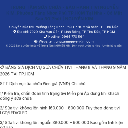
TRUNG TÂM SỬA CHỮA - BẢO HÀNH TIVI NGUYỄN
KIM_Phường Tăng Nhơn Phú TP.HCM Tại Nhà - Có Mặt
Sau 30 Phút | NGUYỄN KIM
Chuyên sửa tivi Phường Tăng Nhơn Phú TP.HCM và toàn TP. Thủ Đức.
Địa chỉ: 792D Kha Vạn Cân, P.Linh Đông, TP.Thủ Đức, TP.HCM
Hotline: 0966 770 564
Website:
trungtamnguyenkim.com
© 2026 Bản quyền thuộc về Trung Tâm NGUYỄN KIM. Dịch vụ chuyên nghiệp - Uy tín hàng đầu.
📋 BẢNG GIÁ DỊCH VỤ SỬA CHỮA TIVI THÁNG 8 VÀ THÁNG 9 NĂM
2026 TẠI TP.HCM
STT Dịch vụ sửa chữa Đơn giá (VNĐ) Ghi chú
1/ Kiểm tra, chẩn đoán tình trạng tivi Miễn phí Áp dụng khi khách
đồng ý sửa chữa
2/ Sửa tivi không lên hình 160.000 – 800.000 Tùy theo dòng tivi
LCD/LED/OLED
3/ Sửa tivi không lên nguồn 380.000 – 900.000 Bao gồm linh kiện
cơ bản