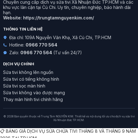
Chuyên cung cấp dịch vụ sửa tivi Xã Nhuận Đức TP.HCM và các
khu vực lân cận tại Củ Chi. Uy tín, chuyên nghiệp, bảo hành dài
hạn.
Website:
https://trungtamnguyenkim.com/
THÔNG TIN LIÊN HỆ
Địa chỉ: 109A Nguyễn Văn Khạ, Xã Củ Chi, TP.HCM
Hotline:
0966 770 564
Zalo:
0966 770 564
(Tư vấn 24/7)
DỊCH VỤ CHÍNH
Sửa tivi không lên nguồn
Sửa tivi có tiếng không hình
Sửa tivi sọc màn hình
Sửa tivi không vào được mạng
Thay màn hình tivi chính hãng
© 2026 Bản quyền thuộc về Trung Tâm NGUYỄN KIM. Thiết kế và nội dung tối ưu cho dịch vụ sửa tivi
Xã Nhuận Đức TP.HCM.
📋 BẢNG GIÁ DỊCH VỤ SỬA CHỮA TIVI THÁNG 8 VÀ THÁNG 9 NĂM