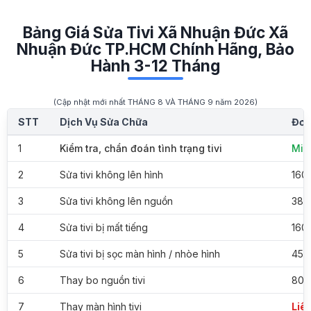
Bảng Giá Sửa Tivi Xã Nhuận Đức Xã
Nhuận Đức TP.HCM Chính Hãng, Bảo
Hành 3-12 Tháng
(Cập nhật mới nhất THÁNG 8 VÀ THÁNG 9 năm 2026)
STT
Dịch Vụ Sửa Chữa
Đơn
1
Kiểm tra, chẩn đoán tình trạng tivi
Miễ
2
Sửa tivi không lên hình
160
3
Sửa tivi không lên nguồn
380
4
Sửa tivi bị mất tiếng
160
5
Sửa tivi bị sọc màn hình / nhòe hình
450
6
Thay bo nguồn tivi
800
7
Thay màn hình tivi
Liên