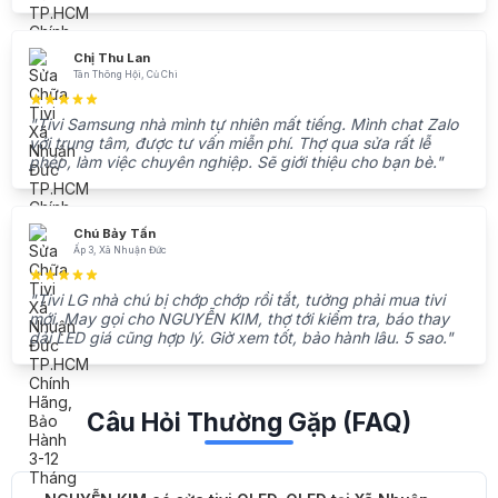
Chị Thu Lan
Tân Thông Hội, Củ Chi
"Tivi Samsung nhà mình tự nhiên mất tiếng. Mình chat Zalo
với trung tâm, được tư vấn miễn phí. Thợ qua sửa rất lễ
phép, làm việc chuyên nghiệp. Sẽ giới thiệu cho bạn bè."
Chú Bảy Tấn
Ấp 3, Xã Nhuận Đức
"Tivi LG nhà chú bị chớp chớp rồi tắt, tưởng phải mua tivi
mới. May gọi cho NGUYỄN KIM, thợ tới kiểm tra, báo thay
dải LED giá cũng hợp lý. Giờ xem tốt, bảo hành lâu. 5 sao."
Câu Hỏi Thường Gặp (FAQ)