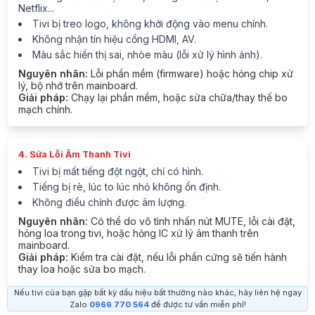
Netflix...
Tivi bị treo logo, không khởi động vào menu chính.
Không nhận tín hiệu cổng HDMI, AV.
Màu sắc hiển thị sai, nhòe màu (lỗi xử lý hình ảnh).
Nguyên nhân:
Lỗi phần mềm (firmware) hoặc hỏng chip xử
lý, bộ nhớ trên mainboard.
Giải pháp:
Chạy lại phần mềm, hoặc sửa chữa/thay thế bo
mạch chính.
4. Sửa Lỗi Âm Thanh Tivi
Tivi bị mất tiếng đột ngột, chỉ có hình.
Tiếng bị rè, lúc to lúc nhỏ không ổn định.
Không điều chỉnh được âm lượng.
Nguyên nhân:
Có thể do vô tình nhấn nút MUTE, lỗi cài đặt,
hỏng loa trong tivi, hoặc hỏng IC xử lý âm thanh trên
mainboard.
Giải pháp:
Kiểm tra cài đặt, nếu lỗi phần cứng sẽ tiến hành
thay loa hoặc sửa bo mạch.
Nếu tivi của bạn gặp bất kỳ dấu hiệu bất thường nào khác, hãy liên hệ ngay
Zalo
0966 770 564
để được tư vấn miễn phí!