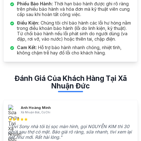
Phiếu Bảo Hành:
Thời hạn bảo hành được ghi rõ ràng
trên phiếu bảo hành và hóa đơn mà kỹ thuật viên cung
cấp sau khi hoàn tất công việc.
Điều Kiện:
Chúng tôi chỉ bảo hành các lỗi hư hỏng nằm
trong điều khoản bảo hành (lỗi do linh kiện, kỹ thuật).
Từ chối bảo hành nếu lỗi phát sinh do người dùng (va
đập, rơi vỡ, vào nước) hoặc thiên tai, chập điện.
Cam Kết:
Hỗ trợ bảo hành nhanh chóng, nhiệt tình,
không chậm trễ hay đổ lỗi cho khách hàng.
Đánh Giá Của Khách Hàng Tại Xã
Nhuận Đức
Anh Hoàng Minh
Xã Nhuận Đức, Củ Chi
"Tivi Sony nhà tôi bị sọc màn hình, gọi NGUYỄN KIM thì 30
phút sau thợ có mặt. Báo giá rõ ràng, sửa nhanh, tivi xem lại
nét như mới. Rất hài lòng."