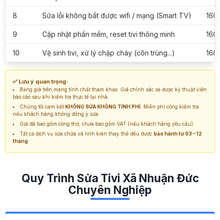
8
Sửa lỗi không bắt được wifi / mạng (Smart TV)
160
9
Cập nhật phần mềm, reset tivi thông minh
160
10
Vệ sinh tivi, xử lý chập cháy (côn trùng...)
160
✅ Lưu ý quan trọng:
Bảng giá trên mang tính chất tham khảo. Giá chính xác sẽ được kỹ thuật viên
báo cáo sau khi kiểm tra thực tế tại nhà.
Chúng tôi cam kết
KHÔNG SỬA KHÔNG TÍNH PHÍ
. Miễn phí công kiểm tra
nếu khách hàng không đồng ý sửa.
Giá đã bao gồm công thợ, chưa bao gồm VAT (nếu khách hàng yêu cầu).
Tất cả dịch vụ sửa chữa và linh kiện thay thế đều được
bảo hành từ 03 – 12
tháng
.
Quy Trình Sửa Tivi Xã Nhuận Đức
Chuyên Nghiệp