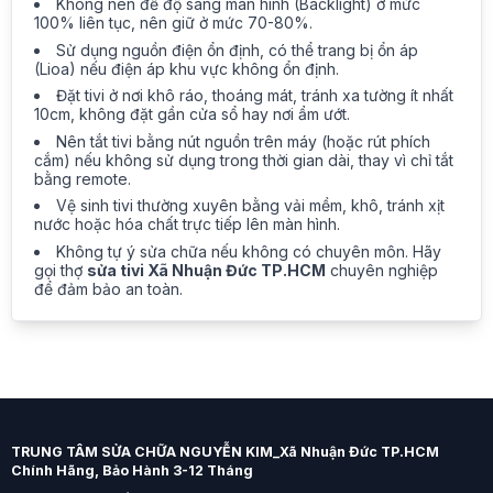
Không nên để độ sáng màn hình (Backlight) ở mức
100% liên tục, nên giữ ở mức 70-80%.
Sử dụng nguồn điện ổn định, có thể trang bị ổn áp
(Lioa) nếu điện áp khu vực không ổn định.
Đặt tivi ở nơi khô ráo, thoáng mát, tránh xa tường ít nhất
10cm, không đặt gần cửa sổ hay nơi ẩm ướt.
Nên tắt tivi bằng nút nguồn trên máy (hoặc rút phích
cắm) nếu không sử dụng trong thời gian dài, thay vì chỉ tắt
bằng remote.
Vệ sinh tivi thường xuyên bằng vải mềm, khô, tránh xịt
nước hoặc hóa chất trực tiếp lên màn hình.
Không tự ý sửa chữa nếu không có chuyên môn. Hãy
gọi thợ
sửa tivi Xã Nhuận Đức TP.HCM
chuyên nghiệp
để đảm bảo an toàn.
TRUNG TÂM SỬA CHỮA NGUYỄN KIM_Xã Nhuận Đức TP.HCM
Chính Hãng, Bảo Hành 3-12 Tháng