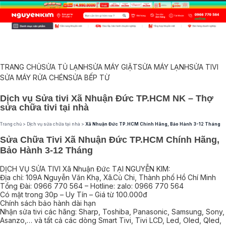
TRANG CHỦ
SỬA TỦ LẠNH
SỬA MÁY GIẶT
SỬA MÁY LẠNH
SỬA TIVI
SỬA MÁY RỬA CHÉN
SỬA BẾP TỪ
Dịch vụ Sửa tivi Xã Nhuận Đức TP.HCM NK – Thợ
sửa chữa tivi tại nhà
Trang chủ
>
Dịch vụ sửa chữa tại nhà
>
Xã Nhuận Đức TP.HCM Chính Hãng, Bảo Hành 3-12 Tháng
Sửa Chữa Tivi Xã Nhuận Đức TP.HCM Chính Hãng,
Bảo Hành 3-12 Tháng
DỊCH VỤ SỬA TIVI Xã Nhuận Đức TẠI NGUYỄN KIM:
Địa chỉ: 109A Nguyễn Văn Khạ, Xã.Củ Chi, Thành phố Hồ Chí Minh
Tổng Đài: 0966 770 564 – Hotline: zalo: 0966 770 564
Có mặt trong 30p – Uy Tín – Giá từ 100.000đ
Chính sách bảo hành dài hạn
Nhận sửa tivi các hãng: Sharp, Toshiba, Panasonic, Samsung, Sony,
Asanzo,… và tất cả các dòng Smart Tivi, Tivi LCD, Led, Oled, Qled,