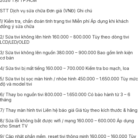
2026 TẠI TP.HCM
STT Dịch vụ sửa chữa Đơn giá (VNĐ) Ghi chú
1/ Kiểm tra, chẩn đoán tình trạng tivi Miễn phí Áp dụng khi khách
đồng ý sửa chữa
2/ Sửa tivi không lên hình 160.000 – 800.000 Tùy theo dòng tivi
LCD/LED/OLED
3/ Sửa tivi không lên nguồn 380.000 – 900.000 Bao gồm linh kiện
cơ bản
4/ Sửa tivi bị mất tiếng 160.000 – 700.000 Kiểm tra bo mạch, loa
5/ Sửa tivi bị sọc màn hình / nhòe hình 450.000 – 1.650.000 Tùy mức
độ và model tivi
6/ Thay bo nguồn tivi 800.000 – 1.650.000 Có bảo hành từ 3 – 6
tháng
7/ Thay màn hình tivi Liên hệ báo giá Giá tùy theo kích thước & hãng
8/ Sửa lỗi không bắt được wifi / mạng 160.000 – 600.000 Áp dụng
cho Smart TV
9/ Cập nhật phần mềm, reset tivi thông minh 160.000 – 160.000 Tùy