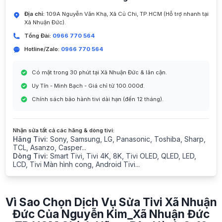
Địa chỉ:
109A Nguyễn Văn Khạ, Xã Củ Chi, TP.HCM (Hỗ trợ nhanh tại
Xã Nhuận Đức).
Tổng Đài:
0966 770 564
Hotline/Zalo:
0966 770 564
Có mặt trong 30 phút tại Xã Nhuận Đức & lân cận.
Uy Tín - Minh Bạch - Giá chỉ từ 100.000đ.
Chính sách bảo hành tivi dài hạn (đến 12 tháng).
Nhận sửa tất cả các hãng & dòng tivi:
Hãng Tivi:
Sony, Samsung, LG, Panasonic, Toshiba, Sharp,
TCL, Asanzo, Casper...
Dòng Tivi:
Smart Tivi, Tivi 4K, 8K, Tivi OLED, QLED, LED,
LCD, Tivi Màn hình cong, Android Tivi...
Vì Sao Chọn Dịch Vụ Sửa Tivi Xã Nhuận
Đức Của Nguyễn Kim_Xã Nhuận Đức