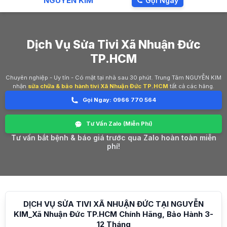
NGUYỄN KIM
Gọi Ngay
Dịch Vụ Sửa Tivi Xã Nhuận Đức
TP.HCM
Chuyên nghiệp - Uy tín - Có mặt tại nhà sau 30 phút. Trung Tâm NGUYỄN KIM
nhận
sửa chữa & bảo hành tivi Xã Nhuận Đức TP.HCM
tất cả các hãng.
Gọi Ngay: 0966 770 564
Tư Vấn Zalo (Miễn Phí)
Tư vấn bắt bệnh & báo giá trước qua Zalo hoàn toàn miễn
phí!
DỊCH VỤ SỬA TIVI XÃ NHUẬN ĐỨC TẠI NGUYỄN
KIM_Xã Nhuận Đức TP.HCM Chính Hãng, Bảo Hành 3-
12 Tháng