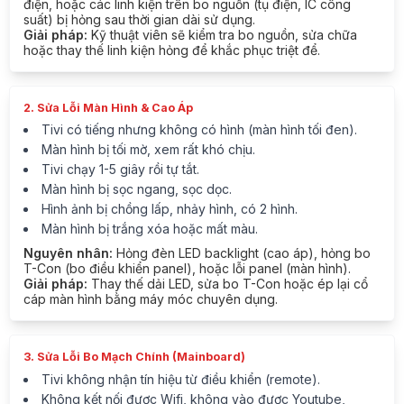
điện, hoặc các linh kiện trên bo nguồn (tụ điện, IC công
suất) bị hỏng sau thời gian dài sử dụng.
Giải pháp:
Kỹ thuật viên sẽ kiểm tra bo nguồn, sửa chữa
hoặc thay thế linh kiện hỏng để khắc phục triệt để.
2. Sửa Lỗi Màn Hình & Cao Áp
Tivi có tiếng nhưng không có hình (màn hình tối đen).
Màn hình bị tối mờ, xem rất khó chịu.
Tivi chạy 1-5 giây rồi tự tắt.
Màn hình bị sọc ngang, sọc dọc.
Hình ảnh bị chồng lấp, nhảy hình, có 2 hình.
Màn hình bị trắng xóa hoặc mất màu.
Nguyên nhân:
Hỏng đèn LED backlight (cao áp), hỏng bo
T-Con (bo điều khiển panel), hoặc lỗi panel (màn hình).
Giải pháp:
Thay thế dải LED, sửa bo T-Con hoặc ép lại cổ
cáp màn hình bằng máy móc chuyên dụng.
3. Sửa Lỗi Bo Mạch Chính (Mainboard)
Tivi không nhận tín hiệu từ điều khiển (remote).
Không kết nối được Wifi, không vào được Youtube,