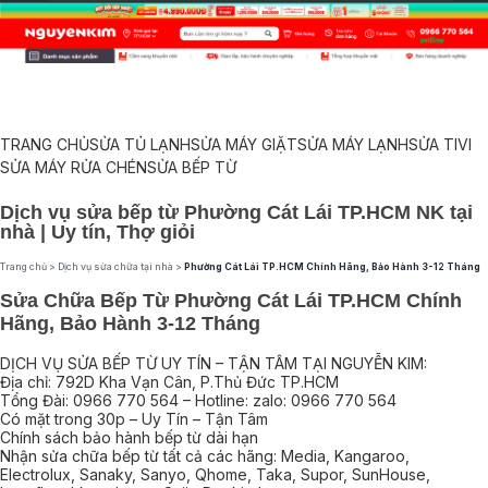
TRANG CHỦ
SỬA TỦ LẠNH
SỬA MÁY GIẶT
SỬA MÁY LẠNH
SỬA TIVI
SỬA MÁY RỬA CHÉN
SỬA BẾP TỪ
Dịch vụ sửa bếp từ Phường Cát Lái TP.HCM NK tại
nhà | Uy tín, Thợ giỏi
Trang chủ
>
Dịch vụ sửa chữa tại nhà
>
Phường Cát Lái TP.HCM Chính Hãng, Bảo Hành 3-12 Tháng
Sửa Chữa Bếp Từ Phường Cát Lái TP.HCM Chính
Hãng, Bảo Hành 3-12 Tháng
DỊCH VỤ SỬA BẾP TỪ UY TÍN – TẬN TÂM TẠI NGUYỄN KIM:
Địa chỉ: 792D Kha Vạn Cân, P.Thủ Đức TP.HCM
Tổng Đài: 0966 770 564 – Hotline: zalo: 0966 770 564
Có mặt trong 30p – Uy Tín – Tận Tâm
Chính sách bảo hành bếp từ dài hạn
Nhận sửa chữa bếp từ tất cả các hãng: Media, Kangaroo,
Electrolux, Sanaky, Sanyo, Qhome, Taka, Supor, SunHouse,