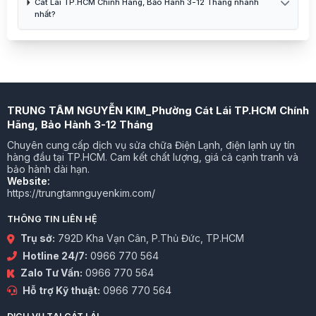
Cát Lái TP.HCM Chính Hãng, Bảo Hành 3-12 Tháng nhanh
nhất?
TRUNG TÂM NGUYỄN KIM_Phường Cát Lái TP.HCM Chính
Hãng, Bảo Hành 3-12 Tháng
Chuyên cung cấp dịch vụ sửa chữa Điện Lạnh, điện lạnh uy tín
hàng đầu tại TP.HCM. Cam kết chất lượng, giá cả cạnh tranh và
bảo hành dài hạn.
Website:
https://trungtamnguyenkim.com/
THÔNG TIN LIÊN HỆ
Trụ sở:
792D Kha Vạn Cân, P.Thủ Đức, TP.HCM
Hotline 24/7:
0966 770 564
Zalo Tư Vấn:
0966 770 564
Hỗ trợ Kỹ thuật:
0966 770 564