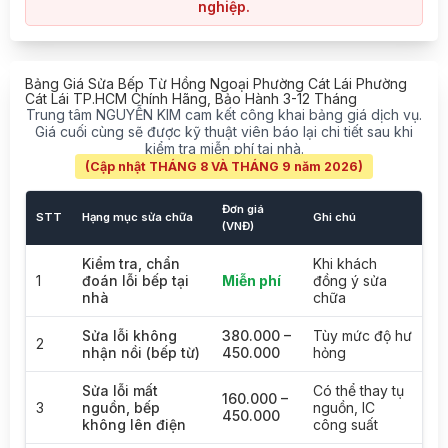
nghiệp.
Bảng Giá Sửa Bếp Từ Hồng Ngoại Phường Cát Lái Phường
Cát Lái TP.HCM Chính Hãng, Bảo Hành 3-12 Tháng
Trung tâm NGUYỄN KIM cam kết công khai bảng giá dịch vụ.
Giá cuối cùng sẽ được kỹ thuật viên báo lại chi tiết sau khi
kiểm tra miễn phí tại nhà.
(Cập nhật THÁNG 8 VÀ THÁNG 9 năm 2026)
Đơn giá
STT
Hạng mục sửa chữa
Ghi chú
(VNĐ)
Kiểm tra, chẩn
Khi khách
1
đoán lỗi bếp tại
Miễn phí
đồng ý sửa
nhà
chữa
Sửa lỗi không
380.000 –
Tùy mức độ hư
2
nhận nồi (bếp từ)
450.000
hỏng
Sửa lỗi mất
Có thể thay tụ
160.000 –
3
nguồn, bếp
nguồn, IC
450.000
không lên điện
công suất