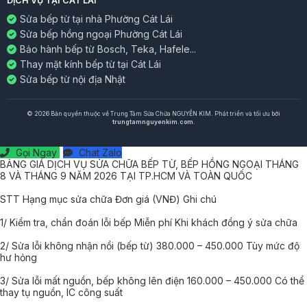
DỊCH VỤ TẠI CÁT LÁI
Sửa bếp từ tại nhà Phường Cát Lái
Sửa bếp hồng ngoại Phường Cát Lái
Bảo hành bếp từ Bosch, Teka, Hafele...
Thay mặt kính bếp từ tại Cát Lái
Sửa bếp từ nội địa Nhật
© 2026 Bản quyền thuộc về Trung Tâm Sửa Chữa NGUYỄN KIM. Phát triển và tối ưu bởi
trungtamnguyenkim.com
.
Gọi Ngay
Chat Zalo
BẢNG GIÁ DỊCH VỤ SỬA CHỮA BẾP TỪ, BẾP HỒNG NGOẠI THÁNG
8 VÀ THÁNG 9 NĂM 2026 TẠI TP.HCM VÀ TOÀN QUỐC
STT Hạng mục sửa chữa Đơn giá (VNĐ) Ghi chú
1/ Kiểm tra, chẩn đoán lỗi bếp Miễn phí Khi khách đồng ý sửa chữa
2/ Sửa lỗi không nhận nồi (bếp từ) 380.000 – 450.000 Tùy mức độ
hư hỏng
3/ Sửa lỗi mất nguồn, bếp không lên điện 160.000 – 450.000 Có thể
thay tụ nguồn, IC công suất