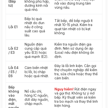
(Bếp
không phù hợp,
nồi vào đúng trung tâm
từ)
đường kính nồi
vùng nấu.
quá nhỏ.
Bếp bị quá
Tắt bếp, để bếp nguội ít
nhiệt do đun
nhất 10-15 phút. Kiểm tra
Lỗi E1
nấu ở công
quạt tản nhiệt có bị kẹt
suất cao quá
không.
lâu.
Nguồn điện
Kiểm tra nguồn điện gia
Lỗi E2
cung cấp quá
đình. Nên sử dụng ổn áp
/ E3
yếu (E3) hoặc
(Lioa) nếu điện không ổn
quá mạnh (E2).
định.
Đây là lỗi linh kiện. Cần gọi
Lỗi E4
Cảm biến nhiệt
thợ chuyên nghiệp để kiểm
/ E5 /
bị lỗi, bị chập
tra, sửa chữa hoặc thay thế
E6
hoặc quá nhiệt.
cảm biến.
Bếp
Nguy hiểm!
Rút điện ngay
không
Nổ cầu chì,
và gọi thợ. Không tự ý mở
vào
hỏng IC nguồn,
bếp. Kỹ thuật viên sẽ kiểm
điện,
đứt dây nguồn,
tra bo mạch và thay thế linh
mất
chập mạch.
kiện hỏng.
nguồn