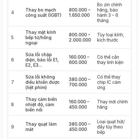
Bo zin chính
Thay bo mạch
800.000 –
hãng, bảo
4
công suất (IGBT)
1.650.000
hành 3 – 6
tháng
Thay mặt kính
800.000 –
Tùy loại kính,
5
bếp từ/hồng
2.000.000
kích thước
ngoại
Sửa lỗi chập
160.000 –
Có thể cần
6
điện, báo lỗi E1,
600.000
thay linh kiện
E2, E3...
Sửa lỗi không
Có thể thay
380.000 –
7
điều khiển được
chip IC cảm
700.000
(liệt phím)
ứng
Thay cảm biến
160.000 –
Thay mới chính
8
nhiệt độ, cảm
450.000
hãng
biến nồi
Loại quạt hút/
Thay quạt làm
380.000 –
9
đẩy tùy theo
mát
450.000
bếp