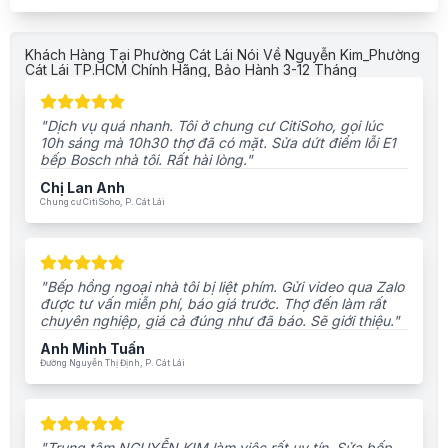
Khách Hàng Tại Phường Cát Lái Nói Về Nguyễn Kim_Phường
Cát Lái TP.HCM Chính Hãng, Bảo Hành 3-12 Tháng
"Dịch vụ quá nhanh. Tôi ở chung cư CitiSoho, gọi lúc
10h sáng mà 10h30 thợ đã có mặt. Sửa dứt điểm lỗi E1
bếp Bosch nhà tôi. Rất hài lòng."
Chị Lan Anh
Chung cư CitiSoho, P. Cát Lái
"Bếp hồng ngoại nhà tôi bị liệt phím. Gửi video qua Zalo
được tư vấn miễn phí, báo giá trước. Thợ đến làm rất
chuyên nghiệp, giá cả đúng như đã báo. Sẽ giới thiệu."
Anh Minh Tuấn
Đường Nguyễn Thị Định, P. Cát Lái
"Trung tâm NGUYỄN KIM làm việc rất uy tín. Sửa bếp