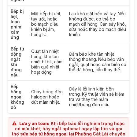
Bếp bị
Mặt bếp bị ướt,
Lau khô mặt bếp và tay. Nếu
liệt,
tay ướt, hoặc
không được, có thể bo
loạn
bo mạch điều
mạch đã hỏng. Cần sấy khô,
phím
khiển bị ẩm,
sửa hoặc thay bo mạch điều
cảm
hỏng IC.
khiển.
ứng
Bếp tự
Quạt tản nhiệt
động
Đảm bảo khe tản nhiệt
hỏng, khe tản
ngắt
thông thoáng. Nếu bếp vẫn
nhiệt bị bít, cảm
khi
ngắt, quạt hoặc cảm biến có
biến quá nhiệt
đang
thể đã hỏng, cần thay thế.
hoạt động.
nấu
Bếp
Đây là lỗi linh kiện bên
hồng
Cháy bóng đèn
trong. Kỹ thuật viên sẽ kiểm
ngoại
halogen hoặc
tra và thay thế mâm
không
đứt mâm nhiệt.
nhiệt/bóng đèn mới.
đỏ
Lưu ý an toàn:
Khi bếp báo lỗi nghiêm trọng hoặc
có mùi khét, hãy ngắt aptomat ngay lập tức và gọi
thợ
sửa bếp từ hồng ngoại tại Phường Cát Lái
chuyên