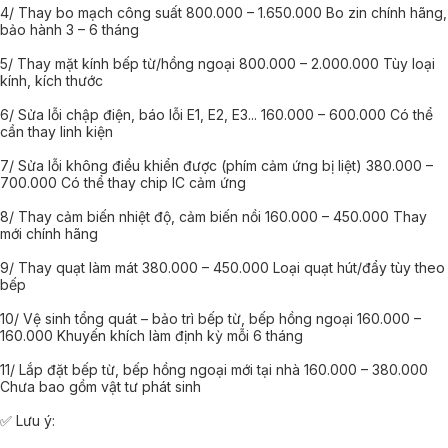
4/ Thay bo mạch công suất 800.000 – 1.650.000 Bo zin chính hãng,
bảo hành 3 – 6 tháng
5/ Thay mặt kính bếp từ/hồng ngoại 800.000 – 2.000.000 Tùy loại
kính, kích thước
6/ Sửa lỗi chập điện, báo lỗi E1, E2, E3... 160.000 – 600.000 Có thể
cần thay linh kiện
7/ Sửa lỗi không điều khiển được (phím cảm ứng bị liệt) 380.000 –
700.000 Có thể thay chip IC cảm ứng
8/ Thay cảm biến nhiệt độ, cảm biến nồi 160.000 – 450.000 Thay
mới chính hãng
9/ Thay quạt làm mát 380.000 – 450.000 Loại quạt hút/đẩy tùy theo
bếp
10/ Vệ sinh tổng quát – bảo trì bếp từ, bếp hồng ngoại 160.000 –
160.000 Khuyến khích làm định kỳ mỗi 6 tháng
11/ Lắp đặt bếp từ, bếp hồng ngoại mới tại nhà 160.000 – 380.000
Chưa bao gồm vật tư phát sinh
✅ Lưu ý: