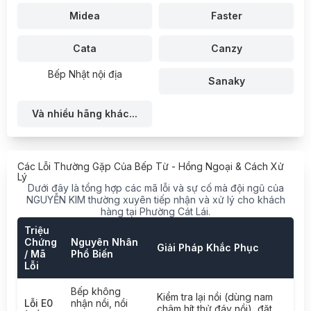
Midea
Faster
Cata
Canzy
Bếp Nhật nội địa
Sanaky
Và nhiều hãng khác...
Các Lỗi Thường Gặp Của Bếp Từ - Hồng Ngoại & Cách Xử
Lý
Dưới đây là tổng hợp các mã lỗi và sự cố mà đội ngũ của
NGUYỄN KIM thường xuyên tiếp nhận và xử lý cho khách
hàng tại Phường Cát Lái.
Triệu
Chứng
Nguyên Nhân
Giải Pháp Khắc Phục
/ Mã
Phổ Biến
Lỗi
Bếp không
Kiểm tra lại nồi (dùng nam
Lỗi E0
nhận nồi, nồi
châm hít thử đáy nồi), đặt