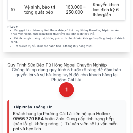
Khuyến khích
Vệ sinh, bảo trì
160.000 –
10
làm định kỳ 6
tổng quát bếp
250.000
tháng/lần
✅
Lưu ý:
Bảng giá trên chỉ mang tính tham khảo, có thể thay đổi tùy theo dòng bếp (châu Âu,
Nhật, Việt Nam), mức độ hư hỏng thực tế và loại linh kiện thay thế.
Giá đã bao gồm công thợ, không phát sinh chi phí nếu không có sự đồng thuận từ khách
hàng.
Tất cả dịch vụ đều được bảo hành từ 3 – 6 tháng (tùy hạng mục).
Quy Trình Sửa Bếp Từ Hồng Ngoại Chuyên Nghiệp
Chúng tôi áp dụng quy trình 5 bước rõ ràng để đảm bảo
quyền lợi và sự hài lòng tuyệt đối cho khách hàng tại
Phường Cát Lái.
1
Tiếp Nhận Thông Tin
Khách hàng tại Phường Cát Lái liên hệ qua Hotline
0966 770 564
hoặc Zalo. Cung cấp tình trạng bếp
(báo lỗi gì, không nóng...). Tư vấn viên sẽ tư vấn miễn
phí và hẹn lịch.