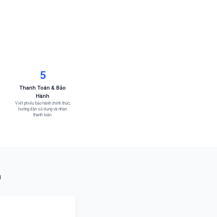
5
Thanh Toán & Bảo
Hành
Viết phiếu bảo hành chính thức,
hướng dẫn sử dụng và nhận
thanh toán.
a