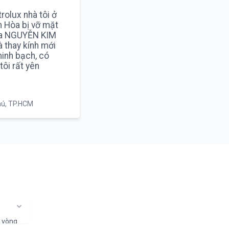
rolux nhà tôi ở
n Hòa bị vỡ mặt
của NGUYỄN KIM
à thay kính mới
minh bạch, có
tôi rất yên
hú, TP.HCM
g vòng