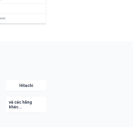
(kính)
Hitachi
và các hãng
khác...