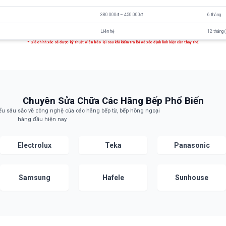
380.000đ – 450.000đ
6 tháng
Liên hệ
12 tháng 
* Giá chính xác sẽ được kỹ thuật viên báo lại sau khi kiểm tra lỗi và xác định linh kiện cần thay thế.
Chuyên Sửa Chữa Các Hãng Bếp Phổ Biến
ểu sâu sắc về công nghệ của các hãng bếp từ, bếp hồng ngoại
hàng đầu hiện nay.
Electrolux
Teka
Panasonic
Samsung
Hafele
Sunhouse