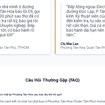
h nhà mình ở đường
"Bếp hồng ngoại Elect
Tân Hòa báo lỗi E9, gọi
đường Độc Lập, P. Tâ
0 phút sau thợ đã có
kính. Kỹ thuật viên 
tra rất kỹ, báo giá rồi
đến kiểm tra, tư vấn v
chuyên nghiệp. Bếp
rất cẩn thận. Giá cả 
 tốt, có bảo hành rõ
bảo hành dài hạn nên 
quá tốt!"
tâm."
Chị Mai Lan
ận Tân Phú, TP.HCM
Phường Tân Hòa, Quận Tân P
Câu Hỏi Thường Gặp (FAQ)
có mặt tại Phường Tân Hòa sau bao lâu khi tôi gọi?
tôi cam kết có mặt tại nhà bạn ở Phường Tân Hòa (Quận Tân Phú) tron