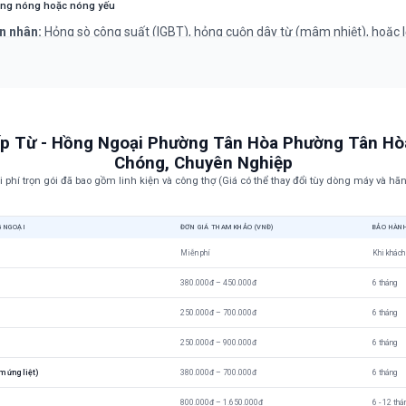
hục:
Cần kỹ thuật viên chuyên nghiệp kiểm tra và sửa chữa bo mạch đ
ng nóng hoặc nóng yếu
 toàn điện.
n nhân:
Hỏng sò công suất (IGBT), hỏng cuộn dây từ (mâm nhiệt), hoặc l
iều khiển.
hục:
Đây là lỗi phần cứng phức tạp, cần được kiểm tra và thay thế linh ki
t viên.
ếp Từ - Hồng Ngoại Phường Tân Hòa Phường Tân H
Chóng, Chuyên Nghiệp
i phí trọn gói đã bao gồm linh kiện và công thợ (Giá có thể thay đổi tùy dòng máy và hãn
G NGOẠI
ĐƠN GIÁ THAM KHẢO (VNĐ)
BẢO HÀN
Miễn phí
Khi khách
380.000đ – 450.000đ
6 tháng
250.000đ – 700.000đ
6 tháng
250.000đ – 900.000đ
6 tháng
m ứng liệt)
380.000đ – 700.000đ
6 tháng
800.000đ – 1.650.000đ
6 - 12 thá