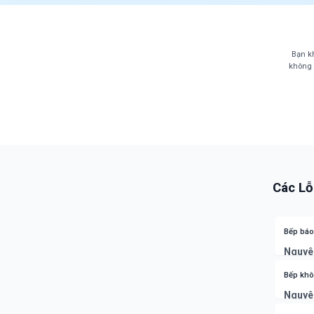
Bạn kh
không 
Các Lỗ
Bếp báo 
Nguyê
(E3, E4
Khắc p
Bếp khô
đoán c
Nguyê
quá tải