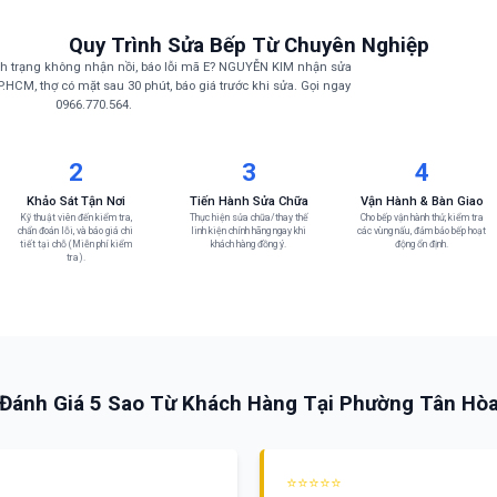
Quy Trình Sửa Bếp Từ Chuyên Nghiệp
nh trạng không nhận nồi, báo lỗi mã E? NGUYỄN KIM nhận sửa
.HCM, thợ có mặt sau 30 phút, báo giá trước khi sửa. Gọi ngay
0966.770.564.
2
3
4
Khảo Sát Tận Nơi
Tiến Hành Sửa Chữa
Vận Hành & Bàn Giao
Kỹ thuật viên đến kiểm tra,
Thực hiện sửa chữa/thay thế
Cho bếp vận hành thử, kiểm tra
chẩn đoán lỗi, và báo giá chi
linh kiện chính hãng ngay khi
các vùng nấu, đảm bảo bếp hoạt
tiết tại chỗ (Miễn phí kiểm
khách hàng đồng ý.
động ổn định.
tra).
Đánh Giá 5 Sao Từ Khách Hàng Tại Phường Tân Hò
⭐⭐⭐⭐⭐