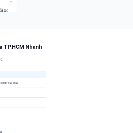
ể đảm
ỗi bo
ện bởi
òa TP.HCM Nhanh
g).
H
 đồng ý sửa chữa
ng