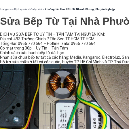
Trang chủ
>
Dịch vụ sửa chữa tại nhà
>
Phường Tân Hòa TP.HCM Nhanh Chóng, Chuyên Nghiệp
Sửa Bếp Từ Tại Nhà Phư
DỊCH VỤ SỬA BẾP TỪ UY TÍN – TẬN TÂM TẠI NGUYỄN KIM:
Địa chỉ: 493 Trường Chinh P.Tân Sơn TP.HCM TP.HCM
Tổng Đài: 0966 770 564 – Hotline: zalo: 0966 770 564
Có mặt trong 30p – Uy Tín – Tận Tâm
Chính sách bảo hành bếp từ dài hạn
Nhận sửa chữa bếp từ tất cả các hãng: Media, Kangaroo, Electrolux, San
Hỗ trợ sửa chữa ở tất cả các quận, huyện TP. Hồ Chí Minh và TP. Thủ Đứ