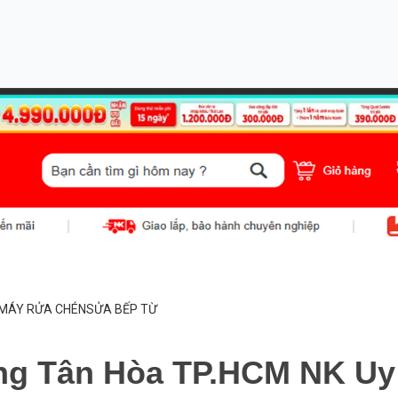
MÁY RỬA CHÉN
SỬA BẾP TỪ
g Tân Hòa TP.HCM NK Uy t