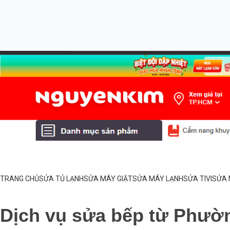
TRANG CHỦ
SỬA TỦ LẠNH
SỬA MÁY GIẶT
SỬA MÁY LẠNH
SỬA TIVI
SỬA 
Dịch vụ sửa bếp từ Phườn