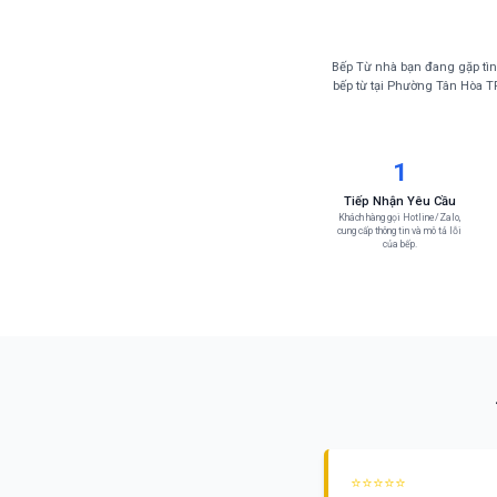
Bếp Từ nhà bạn đang gặp tì
bếp từ tại Phường Tân Hòa TP
1
Tiếp Nhận Yêu Cầu
Khách hàng gọi Hotline/Zalo,
cung cấp thông tin và mô tả lỗi
của bếp.
⭐⭐⭐⭐⭐