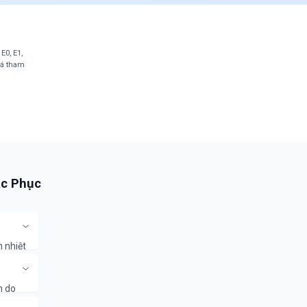
E0, E1,
iá tham
ắc Phục
n nhiệt
 chẩn
n do