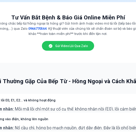
Tư Vấn Bắt Bệnh & Báo Giá Online Miễn Phí
ông chắc bếp từ/hồng ngoại bị hỏng gì? Gửi hình ảnh hoặc video mô tả lỗi (bếp báo lỗi 
nóng,...) qua Zalo
0966770564
. Kỹ thuật viên của chúng tôi sẽ chẩn đoán sơ bộ và báo g
khảo **hoàn toàn miễn phí** trước khi đến tận nơi.
Gửi Video Lỗi Qua Zalo
i Thường Gặp Của Bếp Từ - Hồng Ngoại và Cách Kh
lỗi E0, E1, E2... và không hoạt động
n nhân:
Mỗi mã lỗi chỉ một sự cố cụ thể: không nhận nồi (E0), lỗi cảm biế
), điện áp quá cao/thấp (E5, E6)...
hục:
Thử rút điện và cắm lại. Nếu lỗi vẫn còn, cần thợ có chuyên môn để
ng vào điện, không lên nguồn
hính xác mã lỗi.
n nhân:
Nổ cầu chì, hỏng bo mạch nguồn, đứt dây điện. Đây là lỗi phổ biế
 hoặc linh kiện lão hóa.