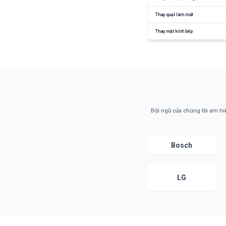
Thay quạt làm mát
Thay mặt kính bếp
Đội ngũ của chúng tôi am hi
Bosch
LG