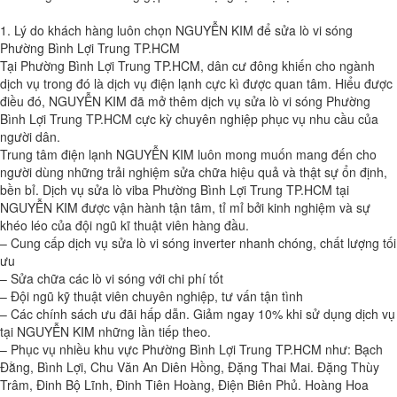
1. Lý do khách hàng luôn chọn NGUYỄN KIM để sửa lò vi sóng
Phường Bình Lợi Trung TP.HCM
Tại Phường Bình Lợi Trung TP.HCM, dân cư đông khiến cho ngành
dịch vụ trong đó là dịch vụ điện lạnh cực kì được quan tâm. Hiểu được
điều đó, NGUYỄN KIM đã mở thêm dịch vụ sửa lò vi sóng Phường
Bình Lợi Trung TP.HCM cực kỳ chuyên nghiệp phục vụ nhu cầu của
người dân.
Trung tâm điện lạnh NGUYỄN KIM luôn mong muốn mang đến cho
người dùng những trải nghiệm sửa chữa hiệu quả và thật sự ổn định,
bền bỉ. Dịch vụ sửa lò viba Phường Bình Lợi Trung TP.HCM tại
NGUYỄN KIM được vận hành tận tâm, tỉ mỉ bởi kinh nghiệm và sự
khéo léo của đội ngũ kĩ thuật viên hàng đầu.
– Cung cấp dịch vụ sửa lò vi sóng inverter nhanh chóng, chất lượng tối
ưu
– Sửa chữa các lò vi sóng với chi phí tốt
– Đội ngũ kỹ thuật viên chuyên nghiệp, tư vấn tận tình
– Các chính sách ưu đãi hấp dẫn. Giảm ngay 10% khi sử dụng dịch vụ
tại NGUYỄN KIM những lần tiếp theo.
– Phục vụ nhiều khu vực Phường Bình Lợi Trung TP.HCM như: Bạch
Đằng, Bình Lợi, Chu Văn An Diên Hồng, Đặng Thai Mai. Đặng Thùy
Trâm, Đinh Bộ Lĩnh, Đinh Tiên Hoàng, Điện Biên Phủ. Hoàng Hoa