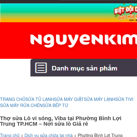
TRANG CHỦ
SỬA TỦ LẠNH
SỬA MÁY GIẶT
SỬA MÁY LẠNH
SỬA TIVI
SỬA MÁY RỬA CHÉN
SỬA BẾP TỪ
Thợ sửa Lò vi sóng, Viba tại Phường Bình Lợi
Trung TP.HCM – Nơi sửa lò Giá rẻ
Trang chủ
>
Dịch vụ sửa chữa tại nhà
>
Phường Bình Lợi Trung