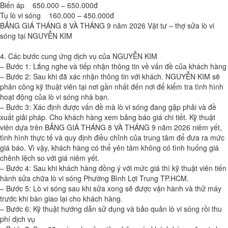
Biến áp 650.000 – 650.000đ
Tụ lò vi sóng 160.000 – 450.000đ
BẢNG GIÁ THÁNG 8 VÀ THÁNG 9 năm 2026 Vật tư – thợ sửa lò vi
sóng tại NGUYỄN KIM
4. Các bước cung ứng dịch vụ của NGUYỄN KIM
– Bước 1: Lắng nghe và tiếp nhận thông tin về vấn đề của khách hàng
– Bước 2: Sau khi đã xác nhận thông tin với khách. NGUYỄN KIM sẽ
phân công kỹ thuật viên tại nơi gần nhất đến nơi để kiểm tra tình hình
hoạt động của lò vi sóng nhà bạn.
– Bước 3: Xác định được vấn đề mà lò vi sóng đang gặp phải và đề
xuất giải pháp. Cho khách hàng xem bảng báo giá chi tiết. Kỹ thuật
viên dựa trên BẢNG GIÁ THÁNG 8 VÀ THÁNG 9 năm 2026 niêm yết,
tình hình thực tế và quy định điều chỉnh của trung tâm để đưa ra mức
giá báo. Vì vậy, khách hàng có thể yên tâm không có tình huống giá
chênh lệch so với giá niêm yết.
– Bước 4: Sau khi khách hàng đồng ý với mức giá thì kỹ thuật viên tiến
hành sửa chữa lò vi sóng Phường Bình Lợi Trung TP.HCM.
– Bước 5: Lò vi sóng sau khi sửa xong sẽ được vận hành và thử máy
trước khi bàn giao lại cho khách hàng.
– Bước 6: Kỹ thuật hướng dẫn sử dụng và bảo quản lò vi sóng rồi thu
phí dịch vụ