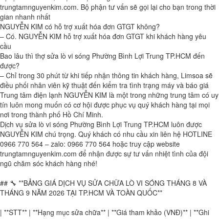
trungtamnguyenkim.com. Bộ phận tư vấn sẽ gọi lại cho bạn trong thời
gian nhanh nhất
NGUYỄN KIM có hỗ trợ xuất hóa đơn GTGT không?
– Có. NGUYỄN KIM hỗ trợ xuất hóa đơn GTGT khi khách hàng yêu
cầu
Bao lâu thì thợ sửa lò vi sóng Phường Bình Lợi Trung TP.HCM đến
được?
– Chỉ trong 30 phút từ khi tiếp nhận thông tin khách hàng, Limsoa sẽ
điều phối nhân viên kỹ thuật đến kiểm tra tình trạng máy và báo giá
Trung tâm điện lạnh NGUYỄN KIM là một trong những trung tâm có uy
tín luôn mong muốn có cơ hội được phục vụ quý khách hàng tại mọi
nơi trong thành phố Hồ Chí Minh.
Dịch vụ sửa lò vi sóng Phường Bình Lợi Trung TP.HCM luôn được
NGUYỄN KIM chú trọng. Quý khách có nhu cầu xin liên hệ HOTLINE
0966 770 564 – zalo: 0966 770 564 hoặc truy cập website
trungtamnguyenkim.com để nhận được sự tư vấn nhiệt tình của đội
ngũ chăm sóc khách hàng nhé!
## 🔧 **BẢNG GIÁ DỊCH VỤ SỬA CHỮA LÒ VI SÓNG THÁNG 8 VÀ
THÁNG 9 NĂM 2026 TẠI TP.HCM VÀ TOÀN QUỐC**
| **STT** | **Hạng mục sửa chữa** | **Giá tham khảo (VNĐ)** | **Ghi