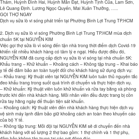
Thám, Huỳnh Đình Hai, Huỳnh Mẫn Đạt, Huỳnh Tịnh Của, Lam Sơn,
Lê Quang Định. Lương Ngọc Quyến, Mai Xuân Thưởng, …..
GỌI THỢ NGAY
Dịch vụ sửa lò vi sóng phát triển tại Phường Bình Lợi Trung TP.HCM
2. Dịch vụ sửa lò vi sóng Phường Bình Lợi Trung TP.HCM mùa dịch
chuẩn 5K tại NGUYỄN KIM
Việc gọi thợ sửa lò vì sóng đến tận nhà trong thời điểm dịch Covid-19
khiến rất nhiều khách hàng có tâm lý e ngại. Hiểu được điều đó,
NGUYỄN KIM đã cung cấp dịch vụ sửa lò vi sóng tại nhà chuẩn 5K:
Khẩu trang – Khử khuẩn – Khoảng cách – Không tập trung – Khai báo
y tế để đảm bảo an toàn tuyệt đối cho khách hàng sử dụng dịch vụ:
– Khẩu trang: Kỹ thuật viên tại NGUYỄN KIM luôn tuân thủ nguyên tắc
đeo khẩu trang trong suốt quá trình di chuyển và thực hiện dịch vụ.
– Khử khuẩn: Kỹ thuật viên luôn khử khuẩn và rửa tay bằng xà phòng
trước khi đến nhà khách hàng. Mỗi nhân viên đều được trang bị cồn
rửa tay hằng ngày để thuận tiện sát khuẩn.
– Khoảng cách: Kỹ thuật viên đến nhà khách hàng thực hiện dịch vụ
vệ sinh máy lạnh đảm bảo giữ khoảng cách an toàn theo khuyến cáo
của bộ Y tế.
– Không tập trung: Mỗi đội tại NGUYỄN KIM sẽ di chuyển đến nhà
khách hàng với số lượng 2 thợ bao gồm: 1 thợ chính và 1 thợ phụ,
đảm bảo không tập trung tại các nơi đông đúc.