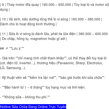
| 9 | Thay motor đĩa quay | 160.000 – 650.000 | Tùy loại lò và motor sử
dụng |
| 10 | Vệ sinh, bảo dưỡng tổng thể lò vi sóng | 160.000 – 380.000 |
Dành cho lò hoạt động bình thường |
| 11 | Sửa lò vi sóng bị đánh lửa, phát tia lửa điện | 380.000 – 600.000
| Do chập, hỏng tụ, magnetron hoặc gỉ sét |
## 📌 **Lưu ý:**
- Giá trên **chỉ mang tính chất tham khảo**, có thể thay đổi tùy loại lò
(cơ, điện tử, inverter...), thương hiệu (Panasonic, Sharp, Electrolux,
LG, Samsung...).
- Kỹ thuật viên sẽ **kiểm tra tận nơi**, **báo giá trước khi sửa chữa**.
- **Bảo hành từ 1 – 6 tháng** tùy hạng mục và linh kiện.
- **Không sửa – không thu phí.**
Hotline Sửa Chữa Đang Online Trực Tuyến