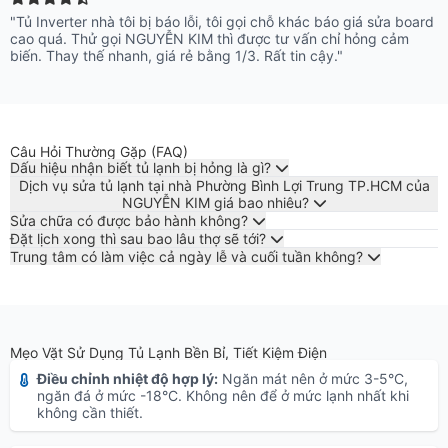
"Tủ Inverter nhà tôi bị báo lỗi, tôi gọi chỗ khác báo giá sửa board
cao quá. Thử gọi NGUYỄN KIM thì được tư vấn chỉ hỏng cảm
biến. Thay thế nhanh, giá rẻ bằng 1/3. Rất tin cậy."
Câu Hỏi Thường Gặp (FAQ)
Dấu hiệu nhận biết tủ lạnh bị hỏng là gì?
Dịch vụ sửa tủ lạnh tại nhà Phường Bình Lợi Trung TP.HCM của
NGUYỄN KIM giá bao nhiêu?
Sửa chữa có được bảo hành không?
Đặt lịch xong thì sau bao lâu thợ sẽ tới?
Trung tâm có làm việc cả ngày lễ và cuối tuần không?
Mẹo Vặt Sử Dụng Tủ Lạnh Bền Bỉ, Tiết Kiệm Điện
Điều chỉnh nhiệt độ hợp lý:
Ngăn mát nên ở mức 3-5°C,
ngăn đá ở mức -18°C. Không nên để ở mức lạnh nhất khi
không cần thiết.