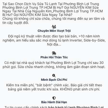
Tại Sao Chọn Dịch Vụ Sửa Tủ Lạnh Tại Phường Bình Lợi Trung
Phường Bình Lợi Trung TP.HCM Bị Hư? Gọi NGUYỄN KIM Sửa
Ngay Tại Nhà Của Nguyễn Kim_Phường Bình Lợi Trung TP.HCM
Bị Hư? Gọi NGUYỄN KIM Sửa Ngay Tại Nhà?
Chúng tôi không chỉ sửa chữa, chúng tôi mang đến sự an tâm và
tin cậy tuyệt đối.
Chuyên Môn Vượt Trội
Đội ngũ kỹ thuật viên được đào tạo bài bản, >10 năm kinh
nghiệm, am hiểu sâu sắc mọi dòng tủ lạnh Inverter, Side-by-Side,
Nội địa...
Phản Hồi Thần Tốc
Có mặt tại nhà quý khách tại Phường Bình Lợi Trung chỉ sau 30
phút gọi. Sửa chữa nhanh chóng, không làm gián đoạn sinh hoạt.
Minh Bạch Chi Phí
Kiểm tra miễn phí, "bắt bệnh" chính xác. Báo giá chi tiết theo
bảng giá niêm yết trước khi sửa. KHÔNG phát sinh chi phí.
Bảo Hành Dài Hạn
Tự tin cung cấp chính sách
bảo hành tủ lạnh Phường Bình Lợi