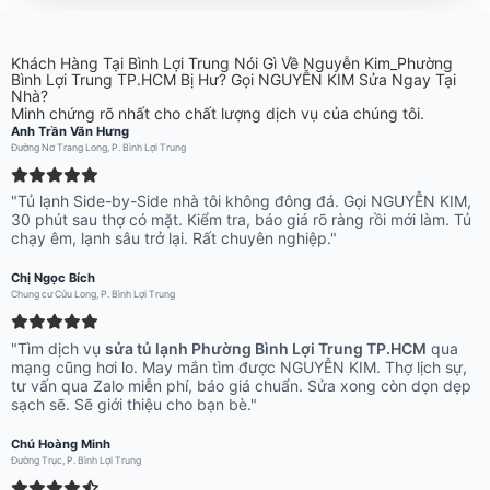
Khách Hàng Tại Bình Lợi Trung Nói Gì Về Nguyễn Kim_Phường
Bình Lợi Trung TP.HCM Bị Hư? Gọi NGUYỄN KIM Sửa Ngay Tại
Nhà?
Minh chứng rõ nhất cho chất lượng dịch vụ của chúng tôi.
Anh Trần Văn Hưng
Đường Nơ Trang Long, P. Bình Lợi Trung
"Tủ lạnh Side-by-Side nhà tôi không đông đá. Gọi NGUYỄN KIM,
30 phút sau thợ có mặt. Kiểm tra, báo giá rõ ràng rồi mới làm. Tủ
chạy êm, lạnh sâu trở lại. Rất chuyên nghiệp."
Chị Ngọc Bích
Chung cư Cửu Long, P. Bình Lợi Trung
"Tìm dịch vụ
sửa tủ lạnh Phường Bình Lợi Trung TP.HCM
qua
mạng cũng hơi lo. May mắn tìm được NGUYỄN KIM. Thợ lịch sự,
tư vấn qua Zalo miễn phí, báo giá chuẩn. Sửa xong còn dọn dẹp
sạch sẽ. Sẽ giới thiệu cho bạn bè."
Chú Hoàng Minh
Đường Trục, P. Bình Lợi Trung