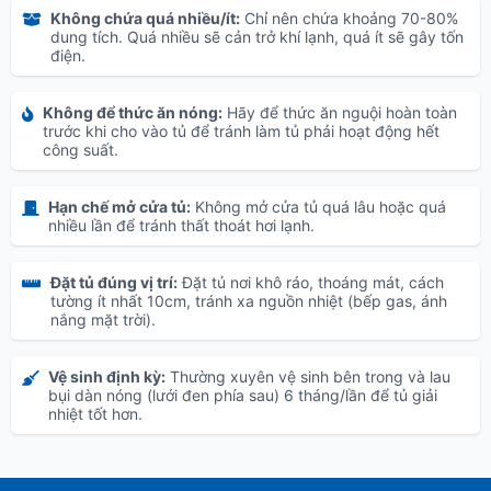
Không chứa quá nhiều/ít:
Chỉ nên chứa khoảng 70-80%
dung tích. Quá nhiều sẽ cản trở khí lạnh, quá ít sẽ gây tốn
điện.
Không để thức ăn nóng:
Hãy để thức ăn nguội hoàn toàn
trước khi cho vào tủ để tránh làm tủ phải hoạt động hết
công suất.
Hạn chế mở cửa tủ:
Không mở cửa tủ quá lâu hoặc quá
nhiều lần để tránh thất thoát hơi lạnh.
Đặt tủ đúng vị trí:
Đặt tủ nơi khô ráo, thoáng mát, cách
tường ít nhất 10cm, tránh xa nguồn nhiệt (bếp gas, ánh
nắng mặt trời).
Vệ sinh định kỳ:
Thường xuyên vệ sinh bên trong và lau
bụi dàn nóng (lưới đen phía sau) 6 tháng/lần để tủ giải
nhiệt tốt hơn.