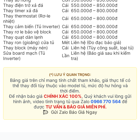
Thay điện trở xả đá
Cái
550.000đ – 850.000đ
Thay timer xả đá
Cái
650.000đ – 800.000đ
Thay thermostat (Rơ-le
Cái
650.000đ – 800.000đ
nhiệt)
Thay cảm biến (Tủ Inverter)
Cái
650.000đ – 800.000đ
Thay rơ le bảo vệ block
Cái
650.000đ – 800.000đ
Thay quạt dàn lạnh
Cái
650.000đ – 800.000đ
Thay ron (gioăng) cửa tủ
Mét
Liên hệ (Đo đạc báo giá)
Thay block (máy nén)
Cái
Liên hệ (Tùy công suất, loại tủ)
Sửa board mạch (Tủ
Liên hệ (Báo giá sau khi kiểm
Lần
Inverter)
tra)
(*) LƯU Ý QUAN TRỌNG:
Bảng giá trên chỉ mang tính chất tham khảo, giá thực tế có
thể thay đổi tùy thuộc vào model tủ, mức độ hư hỏng và
thời điểm.
Để nhận báo giá
CHÍNH XÁC 100%
, Quý khách vui lòng gửi
hình ảnh, video tình trạng tủ qua Zalo
0966 770 564
để
được
TƯ VẤN & BÁO GIÁ MIỄN PHÍ.
Gửi Zalo Báo Giá Ngay