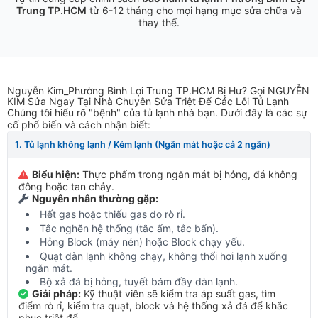
Trung TP.HCM
từ 6-12 tháng cho mọi hạng mục sửa chữa và
thay thế.
Nguyễn Kim_Phường Bình Lợi Trung TP.HCM Bị Hư? Gọi NGUYỄN
KIM Sửa Ngay Tại Nhà Chuyên Sửa Triệt Để Các Lỗi Tủ Lạnh
Chúng tôi hiểu rõ "bệnh" của tủ lạnh nhà bạn. Dưới đây là các sự
cố phổ biến và cách nhận biết:
1. Tủ lạnh không lạnh / Kém lạnh (Ngăn mát hoặc cả 2 ngăn)
Biểu hiện:
Thực phẩm trong ngăn mát bị hỏng, đá không
đông hoặc tan chảy.
Nguyên nhân thường gặp:
Hết gas hoặc thiếu gas do rò rỉ.
Tắc nghẽn hệ thống (tắc ẩm, tắc bẩn).
Hỏng Block (máy nén) hoặc Block chạy yếu.
Quạt dàn lạnh không chạy, không thổi hơi lạnh xuống
ngăn mát.
Bộ xả đá bị hỏng, tuyết bám đầy dàn lạnh.
Giải pháp:
Kỹ thuật viên sẽ kiểm tra áp suất gas, tìm
điểm rò rỉ, kiểm tra quạt, block và hệ thống xả đá để khắc
phục triệt để.