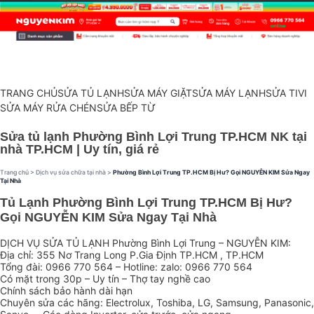
TRANG CHỦ
SỬA TỦ LẠNH
SỬA MÁY GIẶT
SỬA MÁY LẠNH
SỬA TIVI
SỬA MÁY RỬA CHÉN
SỬA BẾP TỪ
Sửa tủ lạnh Phường Bình Lợi Trung TP.HCM NK tại
nhà TP.HCM | Uy tín, giá rẻ
Trang chủ
>
Dịch vụ sửa chữa tại nhà
>
Phường Bình Lợi Trung TP.HCM Bị Hư? Gọi NGUYỄN KIM Sửa Ngay
Tại Nhà
Tủ Lạnh Phường Bình Lợi Trung TP.HCM Bị Hư?
Gọi NGUYỄN KIM Sửa Ngay Tại Nhà
DỊCH VỤ SỬA TỦ LẠNH Phường Bình Lợi Trung – NGUYỄN KIM:
Địa chỉ: 355 Nơ Trang Long P.Gia Định TP.HCM , TP.HCM
Tổng đài: 0966 770 564 – Hotline: zalo: 0966 770 564
Có mặt trong 30p – Uy tín – Thợ tay nghề cao
Chính sách bảo hành dài hạn
Chuyên sửa các hãng: Electrolux, Toshiba, LG, Samsung, Panasonic,