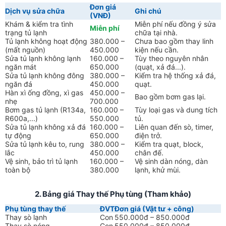
Đơn giá
Dịch vụ sửa chữa
Ghi chú
(VNĐ)
Khám & kiểm tra tình
Miễn phí nếu đồng ý sửa
Miễn phí
trạng tủ lạnh
chữa tại nhà.
Tủ lạnh không hoạt động
380.000 –
Chưa bao gồm thay linh
(mất nguồn)
450.000
kiện nếu cần.
Sửa tủ lạnh không lạnh
160.000 –
Tùy theo nguyên nhân
ngăn mát
650.000
(quạt, xả đá...).
Sửa tủ lạnh không đông
380.000 –
Kiểm tra hệ thống xả đá,
ngăn đá
450.000
quạt.
Hàn xì ống đồng, xì gas
450.000 –
Bao gồm bơm gas lại.
nhẹ
700.000
Bơm gas tủ lạnh (R134a,
160.000 –
Tùy loại gas và dung tích
R600a,...)
550.000
tủ.
Sửa tủ lạnh không xả đá
160.000 –
Liên quan đến sò, timer,
tự động
650.000
điện trở.
Sửa tủ lạnh kêu to, rung
380.000 –
Kiểm tra quạt, block,
lắc
450.000
chân đế.
Vệ sinh, bảo trì tủ lạnh
160.000 –
Vệ sinh dàn nóng, dàn
toàn bộ
380.000
lạnh, khử mùi.
2. Bảng giá Thay thế Phụ tùng (Tham khảo)
Phụ tùng thay thế
ĐVT
Đơn giá (Vật tư + công)
Thay sò lạnh
Con
550.000đ – 850.000đ
Thay sò nóng
Con
550.000đ – 850.000đ