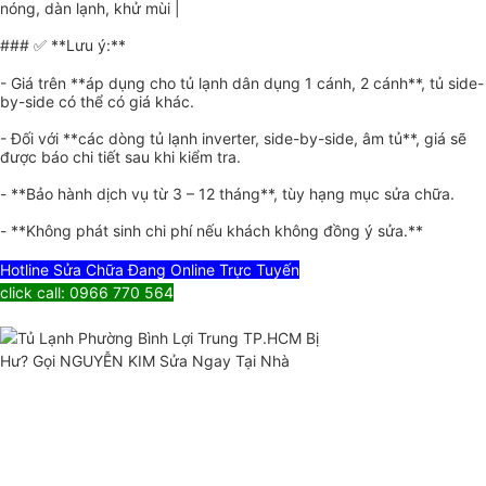
nóng, dàn lạnh, khử mùi |
### ✅ **Lưu ý:**
- Giá trên **áp dụng cho tủ lạnh dân dụng 1 cánh, 2 cánh**, tủ side-
by-side có thể có giá khác.
- Đối với **các dòng tủ lạnh inverter, side-by-side, âm tủ**, giá sẽ
được báo chi tiết sau khi kiểm tra.
- **Bảo hành dịch vụ từ 3 – 12 tháng**, tùy hạng mục sửa chữa.
- **Không phát sinh chi phí nếu khách không đồng ý sửa.**
Hotline Sửa Chữa Đang Online Trực Tuyến
click call: 0966 770 564