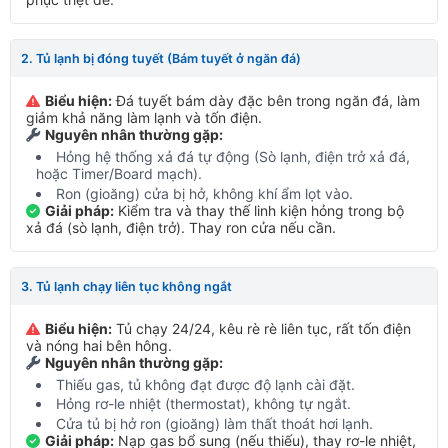
2. Tủ lạnh bị đóng tuyết (Bám tuyết ở ngăn đá)
Biểu hiện:
Đá tuyết bám dày đặc bên trong ngăn đá, làm
giảm khả năng làm lạnh và tốn điện.
Nguyên nhân thường gặp:
Hỏng hệ thống xả đá tự động (Sò lạnh, điện trở xả đá,
hoặc Timer/Board mạch).
Ron (gioăng) cửa bị hở, không khí ẩm lọt vào.
Giải pháp:
Kiểm tra và thay thế linh kiện hỏng trong bộ
xả đá (sò lạnh, điện trở). Thay ron cửa nếu cần.
3. Tủ lạnh chạy liên tục không ngắt
Biểu hiện:
Tủ chạy 24/24, kêu rè rè liên tục, rất tốn điện
và nóng hai bên hông.
Nguyên nhân thường gặp:
Thiếu gas, tủ không đạt được độ lạnh cài đặt.
Hỏng rơ-le nhiệt (thermostat), không tự ngắt.
Cửa tủ bị hở ron (gioăng) làm thất thoát hơi lạnh.
Giải pháp:
Nạp gas bổ sung (nếu thiếu), thay rơ-le nhiệt,