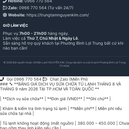
Hotline:
0966 770 564
Zalo:
0966 770 564 (Tư vấn 24/7)
Website:
https://trungtamnguyenkim.com/
GIỜ LÀM VIỆC
Phục vụ
7h00 - 21h00
hàng ngày.
Làm việc cả
Thứ 7, Chủ Nhật & Ngày Lễ
.
Sẵn sàng hỗ trợ quý khách tại Phường Bình Lợi Trung bất cứ khi
nào bạn cần!
© 2026 Bản quyền thuộc về Điện Lạnh NGUYỄN KIM. Cung cấp dịch vụ sửa tủ lạnh Phường Bình Lợi Trung
TP.HCM.
Gọi 0966 770 564
Chat Zalo (Miễn Phí)
### 🔧 **BẢNG GIÁ DỊCH VỤ SỬA CHỮA TỦ LẠNH THÁNG 8 VÀ
THÁNG 9 năm 2026 TẠI TP.HCM VÀ TOÀN QUỐC **
| **Dịch vụ sửa chữa** | **Đơn giá (VNĐ)** | **Ghi chú** |
| Khám & kiểm tra tình trạng tủ lạnh | **Miễn phí** | Miễn phí nếu
sửa chữa tại nhà |
| Tủ lạnh không hoạt động (mất nguồn) | 380.000 – 450.000 | Chưa
bao gồm thay linh kiện nếu cần |