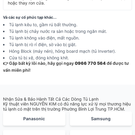
hoặc thay ron cửa.
Và các sự cố phức tạp khác...
Tủ lạnh kêu to, gầm rú bất thường.
Tủ lạnh bị chảy nước ra sàn hoặc trong ngăn mát.
Tủ lạnh không vào điện, mất nguồn.
Tủ lạnh bị rò rỉ điện, sờ vào bị giật.
Hỏng Block (máy nén), hỏng board mạch (tủ Inverter).
Cửa tủ bị xệ, đóng không khít.
👉 Gặp bất kỳ lỗi nào, hãy gọi ngay
0966 770 564
để được tư
vấn miễn phí!
Nhận Sửa & Bảo Hành Tất Cả Các Dòng Tủ Lạnh
Kỹ thuật viên NGUYỄN KIM có đủ năng lực xử lý mọi thương hiệu
tủ lạnh có mặt trên thị trường Phường Bình Lợi Trung TP.HCM.
Panasonic
Samsung