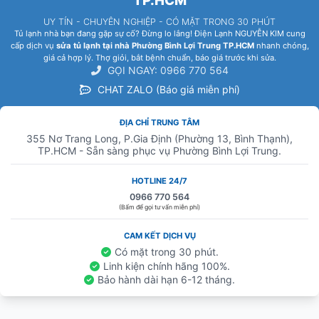
TP.HCM
UY TÍN - CHUYÊN NGHIỆP - CÓ MẶT TRONG 30 PHÚT
Tủ lạnh nhà bạn đang gặp sự cố? Đừng lo lắng! Điện Lạnh NGUYỄN KIM cung
cấp dịch vụ
sửa tủ lạnh tại nhà Phường Bình Lợi Trung TP.HCM
nhanh chóng,
giá cả hợp lý. Thợ giỏi, bắt bệnh chuẩn, báo giá trước khi sửa.
GỌI NGAY: 0966 770 564
CHAT ZALO (Báo giá miễn phí)
ĐỊA CHỈ TRUNG TÂM
355 Nơ Trang Long, P.Gia Định (Phường 13, Bình Thạnh),
TP.HCM - Sẵn sàng phục vụ Phường Bình Lợi Trung.
HOTLINE 24/7
0966 770 564
(Bấm để gọi tư vấn miễn phí)
CAM KẾT DỊCH VỤ
Có mặt trong 30 phút.
Linh kiện chính hãng 100%.
Bảo hành dài hạn 6-12 tháng.