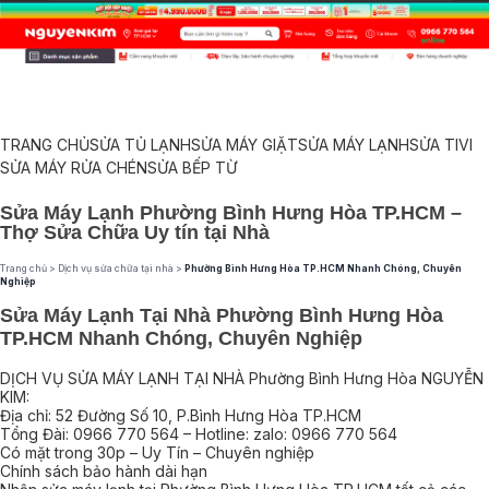
TRANG CHỦ
SỬA TỦ LẠNH
SỬA MÁY GIẶT
SỬA MÁY LẠNH
SỬA TIVI
SỬA MÁY RỬA CHÉN
SỬA BẾP TỪ
Sửa Máy Lạnh Phường Bình Hưng Hòa TP.HCM –
Thợ Sửa Chữa Uy tín tại Nhà
Trang chủ
>
Dịch vụ sửa chữa tại nhà
>
Phường Bình Hưng Hòa TP.HCM Nhanh Chóng, Chuyên
Nghiệp
Sửa Máy Lạnh Tại Nhà Phường Bình Hưng Hòa
TP.HCM Nhanh Chóng, Chuyên Nghiệp
DỊCH VỤ SỬA MÁY LẠNH TẠI NHÀ Phường Bình Hưng Hòa NGUYỄN
KIM:
Địa chỉ: 52 Đường Số 10, P.Bình Hưng Hòa TP.HCM
Tổng Đài: 0966 770 564 – Hotline: zalo: 0966 770 564
Có mặt trong 30p – Uy Tín – Chuyên nghiệp
Chính sách bảo hành dài hạn