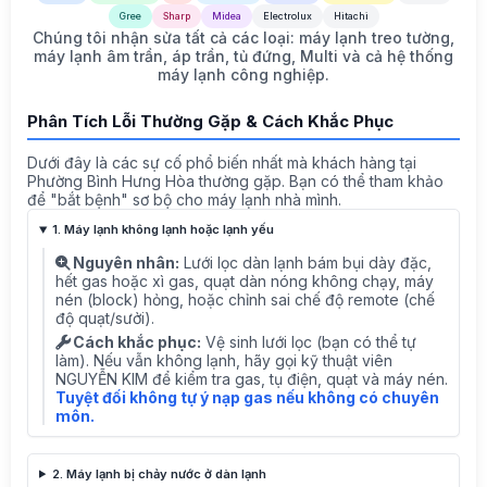
Gree
Sharp
Midea
Electrolux
Hitachi
Chúng tôi nhận sửa tất cả các loại: máy lạnh treo tường,
máy lạnh âm trần, áp trần, tủ đứng, Multi và cả hệ thống
máy lạnh công nghiệp.
Phân Tích Lỗi Thường Gặp & Cách Khắc Phục
Dưới đây là các sự cố phổ biến nhất mà khách hàng tại
Phường Bình Hưng Hòa thường gặp. Bạn có thể tham khảo
để "bắt bệnh" sơ bộ cho máy lạnh nhà mình.
1. Máy lạnh không lạnh hoặc lạnh yếu
Nguyên nhân:
Lưới lọc dàn lạnh bám bụi dày đặc,
hết gas hoặc xì gas, quạt dàn nóng không chạy, máy
nén (block) hỏng, hoặc chỉnh sai chế độ remote (chế
độ quạt/sưởi).
Cách khắc phục:
Vệ sinh lưới lọc (bạn có thể tự
làm). Nếu vẫn không lạnh, hãy gọi kỹ thuật viên
NGUYỄN KIM để kiểm tra gas, tụ điện, quạt và máy nén.
Tuyệt đối không tự ý nạp gas nếu không có chuyên
môn.
2. Máy lạnh bị chảy nước ở dàn lạnh