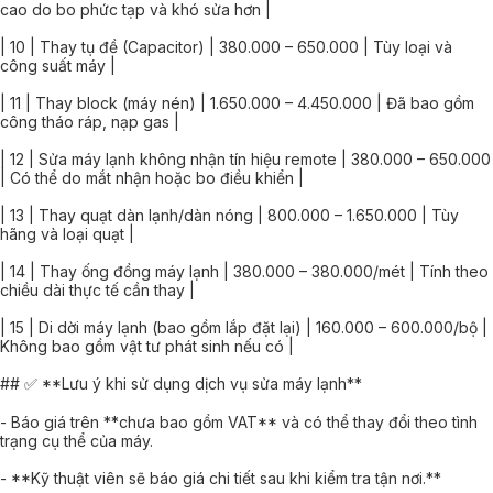
cao do bo phức tạp và khó sửa hơn |
| 10 | Thay tụ đề (Capacitor) | 380.000 – 650.000 | Tùy loại và
công suất máy |
| 11 | Thay block (máy nén) | 1.650.000 – 4.450.000 | Đã bao gồm
công tháo ráp, nạp gas |
| 12 | Sửa máy lạnh không nhận tín hiệu remote | 380.000 – 650.000
| Có thể do mắt nhận hoặc bo điều khiển |
| 13 | Thay quạt dàn lạnh/dàn nóng | 800.000 – 1.650.000 | Tùy
hãng và loại quạt |
| 14 | Thay ống đồng máy lạnh | 380.000 – 380.000/mét | Tính theo
chiều dài thực tế cần thay |
| 15 | Di dời máy lạnh (bao gồm lắp đặt lại) | 160.000 – 600.000/bộ |
Không bao gồm vật tư phát sinh nếu có |
## ✅ **Lưu ý khi sử dụng dịch vụ sửa máy lạnh**
- Báo giá trên **chưa bao gồm VAT** và có thể thay đổi theo tình
trạng cụ thể của máy.
- **Kỹ thuật viên sẽ báo giá chi tiết sau khi kiểm tra tận nơi.**