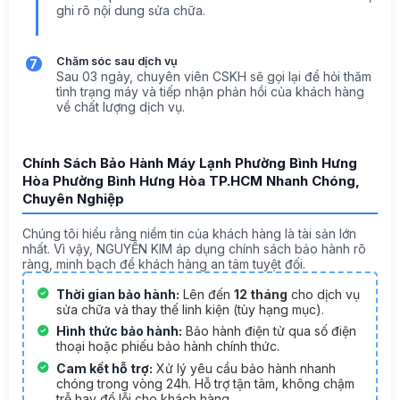
ghi rõ nội dung sửa chữa.
Chăm sóc sau dịch vụ
7
Sau 03 ngày, chuyên viên CSKH sẽ gọi lại để hỏi thăm
tình trạng máy và tiếp nhận phản hồi của khách hàng
về chất lượng dịch vụ.
Chính Sách Bảo Hành Máy Lạnh Phường Bình Hưng
Hòa Phường Bình Hưng Hòa TP.HCM Nhanh Chóng,
Chuyên Nghiệp
Chúng tôi hiểu rằng niềm tin của khách hàng là tài sản lớn
nhất. Vì vậy, NGUYỄN KIM áp dụng chính sách bảo hành rõ
ràng, minh bạch để khách hàng an tâm tuyệt đối.
Thời gian bảo hành:
Lên đến
12 tháng
cho dịch vụ
sửa chữa và thay thế linh kiện (tùy hạng mục).
Hình thức bảo hành:
Bảo hành điện tử qua số điện
thoại hoặc phiếu bảo hành chính thức.
Cam kết hỗ trợ:
Xử lý yêu cầu bảo hành nhanh
chóng trong vòng 24h. Hỗ trợ tận tâm, không chậm
trễ hay đổ lỗi cho khách hàng.