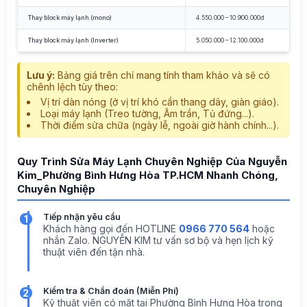
Thay block máy lạnh (mono)
4.550.000 – 10.900.000đ
Thay block máy lạnh (Inverter)
5.050.000 – 12.100.000đ
Lưu ý:
Bảng giá trên chỉ mang tính tham khảo và sẽ có
chênh lệch tùy theo:
Vị trí dàn nóng (ở vị trí khó cần thang dây, giàn giáo).
Loại máy lạnh (Treo tường, Âm trần, Tủ đứng...).
Thời điểm sửa chữa (ngày lễ, ngoài giờ hành chính...).
Quy Trình Sửa Máy Lạnh Chuyên Nghiệp Của Nguyễn
Kim_Phường Bình Hưng Hòa TP.HCM Nhanh Chóng,
Chuyên Nghiệp
Tiếp nhận yêu cầu
1
Khách hàng gọi đến HOTLINE
0966 770 564
hoặc
nhắn Zalo. NGUYỄN KIM tư vấn sơ bộ và hẹn lịch kỹ
thuật viên đến tận nhà.
Kiểm tra & Chẩn đoán (Miễn Phí)
2
Kỹ thuật viên có mặt tại Phường Bình Hưng Hòa trong