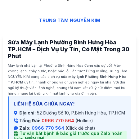
TRUNG TÂM NGUYỄN KIM
Sửa Máy Lạnh Phường Bình Hưng Hòa
TP.HCM – Dịch Vụ Uy Tín, Có Mặt Trong 30
Phút
Máy lạnh nhà bạn tại Phường Bình Hưng Hòa đang gặp sự cố? Máy
không lạnh, chảy nước, hoặc báo lỗi liên tục? Đừng lo lắng, Trung Tâm
NGUYỄN KIM cung cấp dịch vụ
sửa máy lạnh Phường Bình Hưng Hòa
TP.HCM
uy tín, nhanh chóng và chuyên nghiệp ngay tại nhà. Với đội
ngũ kỹ thuật viên lành nghề, chúng tôi cam kết xử lý dứt điểm mọi hư
hỏng, mang lại không khí mát lạnh cho gia đình bạn.
LIÊN HỆ SỬA CHỮA NGAY!
Địa chỉ:
52 Đường Số 10, P.Bình Hưng Hòa, TP.HCM
Tổng Đài:
0966 770 564
(Hotline)
Zalo:
0966 770 564
(Click để chat)
Tư vấn bắt bệnh & báo giá trước qua Zalo hoàn
toàn MIỄN PHÍ!