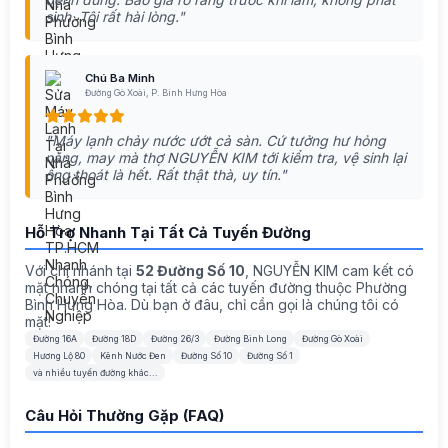
sinh. Tôi rất hài lòng."
Chú Ba Minh
Đường Gò Xoài, P. Bình Hưng Hòa
"Máy lạnh chảy nước ướt cả sàn. Cứ tưởng hư hỏng
nặng, may mà thợ NGUYỄN KIM tới kiểm tra, vệ sinh lại
ống thoát là hết. Rất thật thà, uy tín."
Hỗ Trợ Nhanh Tại Tất Cả Tuyến Đường
Với chi nhánh tại
52 Đường Số 10
, NGUYỄN KIM cam kết có
mặt nhanh chóng tại tất cả các tuyến đường thuộc Phường
Bình Hưng Hòa. Dù bạn ở đâu, chỉ cần gọi là chúng tôi có
mặt!
Đường 16A
Đường 18D
Đường 26/3
Đường Bình Long
Đường Gò Xoài
Hương Lộ 80
Kênh Nước Đen
Đường Số 10
Đường Số 1
và nhiều tuyến đường khác...
Câu Hỏi Thường Gặp (FAQ)