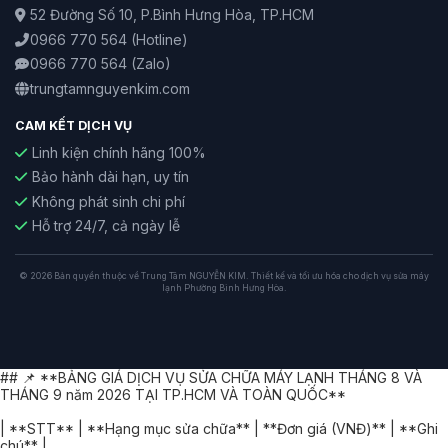
52 Đường Số 10, P.Bình Hưng Hòa, TP.HCM
0966 770 564
(Hotline)
0966 770 564
(Zalo)
trungtamnguyenkim.com
CAM KẾT DỊCH VỤ
Linh kiện chính hãng 100%
Bảo hành dài hạn, uy tín
Không phát sinh chi phí
Hỗ trợ 24/7, cả ngày lễ
© 2026 Bản quyền thuộc về Trung Tâm NGUYỄN KIM. Thiết kế và tối ưu hóa cho dịch vụ sửa máy
lạnh Phường Bình Hưng Hòa.
## 📌 **BẢNG GIÁ DỊCH VỤ SỬA CHỮA MÁY LẠNH THÁNG 8 VÀ
THÁNG 9 năm 2026 TẠI TP.HCM VÀ TOÀN QUỐC**
| **STT** | **Hạng mục sửa chữa** | **Đơn giá (VNĐ)** | **Ghi
chú** |