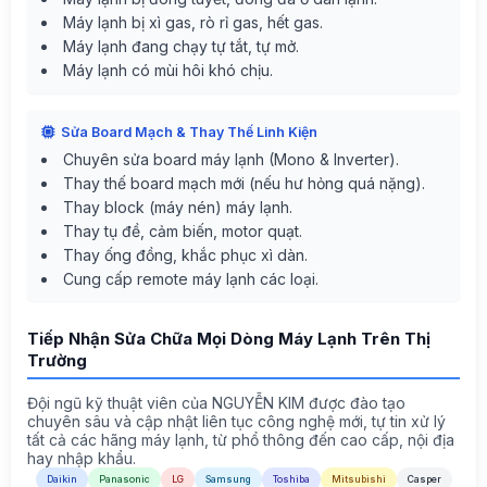
Máy lạnh bị xì gas, rò rỉ gas, hết gas.
Máy lạnh đang chạy tự tắt, tự mở.
Máy lạnh có mùi hôi khó chịu.
Sửa Board Mạch & Thay Thế Linh Kiện
Chuyên sửa board máy lạnh (Mono & Inverter).
Thay thế board mạch mới (nếu hư hỏng quá nặng).
Thay block (máy nén) máy lạnh.
Thay tụ đề, cảm biến, motor quạt.
Thay ống đồng, khắc phục xì dàn.
Cung cấp remote máy lạnh các loại.
Tiếp Nhận Sửa Chữa Mọi Dòng Máy Lạnh Trên Thị
Trường
Đội ngũ kỹ thuật viên của NGUYỄN KIM được đào tạo
chuyên sâu và cập nhật liên tục công nghệ mới, tự tin xử lý
tất cả các hãng máy lạnh, từ phổ thông đến cao cấp, nội địa
hay nhập khẩu.
Daikin
Panasonic
LG
Samsung
Toshiba
Mitsubishi
Casper