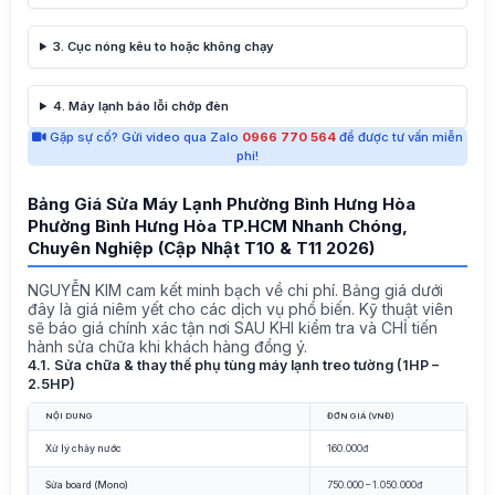
3. Cục nóng kêu to hoặc không chạy
4. Máy lạnh báo lỗi chớp đèn
Gặp sự cố? Gửi video qua Zalo
0966 770 564
để được tư vấn miễn
phí!
Bảng Giá Sửa Máy Lạnh Phường Bình Hưng Hòa
Phường Bình Hưng Hòa TP.HCM Nhanh Chóng,
Chuyên Nghiệp (Cập Nhật T10 & T11 2026)
NGUYỄN KIM cam kết minh bạch về chi phí. Bảng giá dưới
đây là giá niêm yết cho các dịch vụ phổ biến. Kỹ thuật viên
sẽ báo giá chính xác tận nơi SAU KHI kiểm tra và CHỈ tiến
hành sửa chữa khi khách hàng đồng ý.
4.1. Sửa chữa & thay thế phụ tùng máy lạnh treo tường (1HP –
2.5HP)
NỘI DUNG
ĐƠN GIÁ (VNĐ)
Xử lý chảy nước
160.000đ
Sửa board (Mono)
750.000 – 1.050.000đ