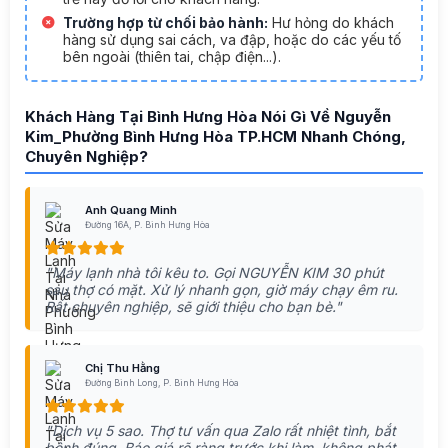
Trường hợp từ chối bảo hành:
Hư hỏng do khách
hàng sử dụng sai cách, va đập, hoặc do các yếu tố
bên ngoài (thiên tai, chập điện...).
Khách Hàng Tại Bình Hưng Hòa Nói Gì Về Nguyễn
Kim_Phường Bình Hưng Hòa TP.HCM Nhanh Chóng,
Chuyên Nghiệp?
Anh Quang Minh
Đường 16A, P. Bình Hưng Hòa
"Máy lạnh nhà tôi kêu to. Gọi NGUYỄN KIM 30 phút
sau thợ có mặt. Xử lý nhanh gọn, giờ máy chạy êm ru.
Rất chuyên nghiệp, sẽ giới thiệu cho bạn bè."
Chị Thu Hằng
Đường Bình Long, P. Bình Hưng Hòa
"Dịch vụ 5 sao. Thợ tư vấn qua Zalo rất nhiệt tình, bắt
bệnh đúng. Báo giá rõ ràng trước khi làm, không phát