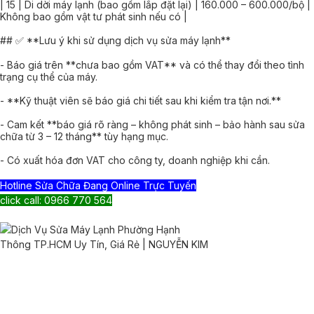
| 15 | Di dời máy lạnh (bao gồm lắp đặt lại) | 160.000 – 600.000/bộ |
Không bao gồm vật tư phát sinh nếu có |
## ✅ **Lưu ý khi sử dụng dịch vụ sửa máy lạnh**
- Báo giá trên **chưa bao gồm VAT** và có thể thay đổi theo tình
trạng cụ thể của máy.
- **Kỹ thuật viên sẽ báo giá chi tiết sau khi kiểm tra tận nơi.**
- Cam kết **báo giá rõ ràng – không phát sinh – bảo hành sau sửa
chữa từ 3 – 12 tháng** tùy hạng mục.
- Có xuất hóa đơn VAT cho công ty, doanh nghiệp khi cần.
Hotline Sửa Chữa Đang Online Trực Tuyến
click call: 0966 770 564