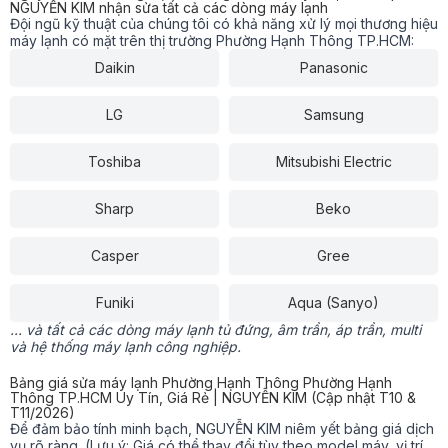
NGUYỄN KIM nhận sửa tất cả các dòng máy lạnh
Đội ngũ kỹ thuật của chúng tôi có khả năng xử lý mọi thương hiệu
máy lạnh có mặt trên thị trường Phường Hạnh Thông TP.HCM:
Daikin
Panasonic
LG
Samsung
Toshiba
Mitsubishi Electric
Sharp
Beko
Casper
Gree
Funiki
Aqua (Sanyo)
... và tất cả các dòng máy lạnh tủ đứng, âm trần, áp trần, multi
và hệ thống máy lạnh công nghiệp.
Bảng giá sửa máy lạnh Phường Hạnh Thông Phường Hạnh
Thông TP.HCM Uy Tín, Giá Rẻ | NGUYỄN KIM (Cập nhật T10 &
T11/2026)
Để đảm bảo tính minh bạch, NGUYỄN KIM niêm yết bảng giá dịch
vụ rõ ràng. (Lưu ý: Giá có thể thay đổi tùy theo model máy, vị trí