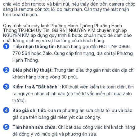
chĩa vào đèn remote và bấm nút, nếu thấy đèn trên camera chớp
sáng là remote còn tốt, lỗi do mắt nhận. Cần thay thế mắt nhận
trên board mạch.
Quy trình sửa máy lạnh Phường Hạnh Thông Phường Hạnh
Thông TP.HCM Uy Tín, Giá Rẻ | NGUYỄN KIM chuyên nghiệp
NGUYỄN KIM áp dụng quy trình 8 bước chuẩn mực để đảm bảo
chất lượng dịch vụ và sự hài lòng của khách hàng:
1
Tiếp nhận thông tin:
Khách hàng gọi đến HOTLINE 0966
770 564 hoặc Zalo. Cung cấp tình trạng, địa chỉ tại Phường
Hạnh Thông.
2
Điều phối kỹ thuật:
Trung tâm điều thợ gần nhất đến địa chỉ
khách hàng trong vòng 30 phút.
3
Kiểm tra & "Bắt bệnh":
Kỹ thuật viên kiểm tra toàn diện, tìm
ra nguyên nhân chính xác (có thể tư vấn miễn phí qua Zalo
trước).
4
Báo giá chi tiết:
Đưa ra phương án sửa chữa tối ưu và báo
giá dựa trên bảng giá niêm yết của công ty.
5
Tiến hành sửa chữa:
Chỉ bắt đầu công việc khi khách hàng
đã đồng ý với mức giá và phương án sửa.