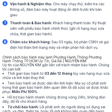
6
Vận hành & Nghiệm thu:
Cho máy chạy thử, kiểm tra các
thông số, đảm bảo máy hoạt động ổn định trước khi bàn
giao.
7
Thanh toán & Bảo hành:
Khách hàng thanh toán. Kỹ thuật
viên viết phiếu bảo hành chính thức (ghi rõ hạng mục sửa
chữa, thời gian bảo hành).
8
Chăm sóc khách hàng:
Sau 03 ngày, bộ phận CSKH sẽ gọi
điện hỏi thăm tình trạng máy và nhận phản hồi dịch vụ.
Chính sách bảo hành máy lạnh Phường Hạnh Thông Phường
Hạnh Thông TP.HCM Uy Tín, Giá Rẻ | NGUYỄN KIM
Uy tín của NGUYỄN KIM gắn liền với trách nhiệm bảo hành. Chúng
tôi cam kết:
Thời gian bảo hành từ
03 đến 12 tháng
tùy vào hạng mục sửa
chữa và linh kiện thay thế.
Tem bảo hành sẽ được dán lên linh kiện. Mọi sự cố phát sinh
trong thời gian bảo hành (liên quan đến lỗi đã sửa) sẽ được khắc
phục
Miễn Phí 100%
.
Hỗ trợ bảo hành nhanh chóng (trong vòng 24h), không đùn
đẩy, đổ lỗi cho khách hàng.
Từ chối bảo hành:
Lỗi phát sinh do người dùng sử dụng sai
cách, va đập, thiên tai, hoặc lỗi mới không liên quan đến hạng