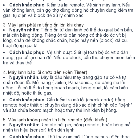
Cách khắc phục:
Kiểm tra lại remote. Vệ sinh máy lạnh. Nếu
vẫn không lạnh, cần gọi thợ dùng đồng hồ chuyên dụng kiểm tra
gas, tụ điện và block để xử lý chính xác.
3. Máy lạnh phát ra tiếng ồn lớn khi chạy
Nguyên nhân:
Tiếng ồn từ dàn lạnh có thể do quạt bám bẩn,
mất cân bằng động. Tiếng ồn từ dàn nóng có thể do ốc vít bị
lỏng, chân đế không chắc chắn, hoặc máy nén (block) đã cũ,
hoạt động quá tải.
Cách khắc phục:
Vệ sinh quạt. Siết lại toàn bộ ốc vít ở dàn
nóng, gia cố lại chân đế. Nếu do block, cần thợ chuyên môn kiểm
tra và thay thế.
4. Máy lạnh báo lỗi chớp đèn (Đèn Timer)
Nguyên nhân:
Đây là dấu hiệu máy đang gặp sự cố và tự
chẩn đoán lỗi. Mỗi hãng (Daikin, Panasonic...) có bảng mã lỗi
riêng. Lỗi có thể do hỏng board mạch, hỏng quạt, lỗi cảm biến
nhiệt độ, hoặc thiếu gas.
Cách khắc phục:
Cần kiểm tra mã lỗi (check code) bằng
remote hoặc thiết bị chuyên dụng để xác định chính xác "bệnh"
và sửa chữa board mạch hoặc thay thế linh kiện bị hỏng.
5. Máy lạnh không nhận tín hiệu remote (điều khiển)
Nguyên nhân:
Remote hết pin, hỏng remote, hoặc hỏng mắt
nhận tín hiệu (sensor) trên dàn lạnh.
Cách khắc phục:
Thử thay pin mới. Dùng camera điện thoại