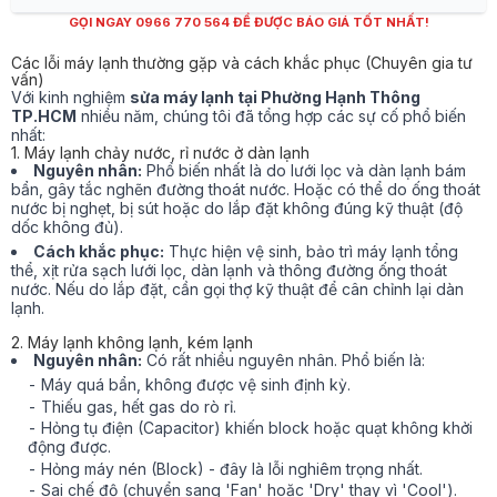
GỌI NGAY 0966 770 564 ĐỂ ĐƯỢC BÁO GIÁ TỐT NHẤT!
Các lỗi máy lạnh thường gặp và cách khắc phục (Chuyên gia tư
vấn)
Với kinh nghiệm
sửa máy lạnh tại Phường Hạnh Thông
TP.HCM
nhiều năm, chúng tôi đã tổng hợp các sự cố phổ biến
nhất:
1. Máy lạnh chảy nước, rỉ nước ở dàn lạnh
Nguyên nhân:
Phổ biến nhất là do lưới lọc và dàn lạnh bám
bẩn, gây tắc nghẽn đường thoát nước. Hoặc có thể do ống thoát
nước bị nghẹt, bị sút hoặc do lắp đặt không đúng kỹ thuật (độ
dốc không đủ).
Cách khắc phục:
Thực hiện vệ sinh, bảo trì máy lạnh tổng
thể, xịt rửa sạch lưới lọc, dàn lạnh và thông đường ống thoát
nước. Nếu do lắp đặt, cần gọi thợ kỹ thuật để cân chỉnh lại dàn
lạnh.
2. Máy lạnh không lạnh, kém lạnh
Nguyên nhân:
Có rất nhiều nguyên nhân. Phổ biến là:
Máy quá bẩn, không được vệ sinh định kỳ.
Thiếu gas, hết gas do rò rỉ.
Hỏng tụ điện (Capacitor) khiến block hoặc quạt không khởi
động được.
Hỏng máy nén (Block) - đây là lỗi nghiêm trọng nhất.
Sai chế độ (chuyển sang 'Fan' hoặc 'Dry' thay vì 'Cool').