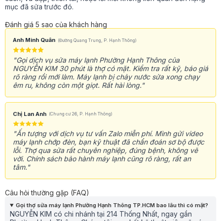
mục đã sửa trước đó.
Đánh giá 5 sao của khách hàng
Anh Minh Quân
(Đường Quang Trung, P. Hạnh Thông)
"Gọi dịch vụ sửa máy lạnh Phường Hạnh Thông của
NGUYỄN KIM 30 phút là thợ có mặt. Kiểm tra rất kỹ, báo giá
rõ ràng rồi mới làm. Máy lạnh bị chảy nước sửa xong chạy
êm ru, không còn một giọt. Rất hài lòng."
Chị Lan Anh
(Chung cư 26, P. Hạnh Thông)
"Ấn tượng với dịch vụ tư vấn Zalo miễn phí. Mình gửi video
máy lạnh chớp đèn, bạn kỹ thuật đã chẩn đoán sơ bộ được
lỗi. Thợ qua sửa rất chuyên nghiệp, đúng bệnh, không vẽ
vời. Chính sách bảo hành máy lạnh cũng rõ ràng, rất an
tâm."
Câu hỏi thường gặp (FAQ)
Gọi thợ sửa máy lạnh Phường Hạnh Thông TP.HCM bao lâu thì có mặt?
NGUYỄN KIM có chi nhánh tại 214 Thống Nhất, ngay gần