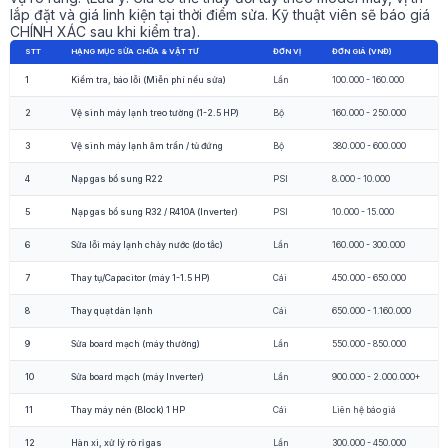
lắp đặt và giá linh kiện tại thời điểm sửa. Kỹ thuật viên sẽ báo giá
CHÍNH XÁC sau khi kiểm tra).
STT
HẠNG MỤC SỬA CHỮA & VẬT TƯ
ĐƠN VỊ
ĐƠN GIÁ (VNĐ)
1
Kiểm tra, báo lỗi (Miễn phí nếu sửa)
Lần
100.000 - 160.000
2
Vệ sinh máy lạnh treo tường (1-2.5 HP)
Bộ
160.000 - 250.000
3
Vệ sinh máy lạnh âm trần / tủ đứng
Bộ
380.000 - 600.000
4
Nạp gas bổ sung R22
PSI
8.000 - 10.000
5
Nạp gas bổ sung R32 / R410A (Inverter)
PSI
10.000 - 15.000
6
Sửa lỗi máy lạnh chảy nước (do tắc)
Lần
160.000 - 300.000
7
Thay tụ/Capacitor (máy 1-1.5 HP)
Cái
450.000 - 650.000
8
Thay quạt dàn lạnh
Cái
650.000 - 1.160.000
9
Sửa board mạch (máy thường)
Lần
550.000 - 850.000
10
Sửa board mạch (máy Inverter)
Lần
900.000 - 2.000.000+
11
Thay máy nén (Block) 1 HP
Cái
Liên hệ báo giá
12
Hàn xì, xử lý rò rỉ gas
Lần
300.000 - 450.000