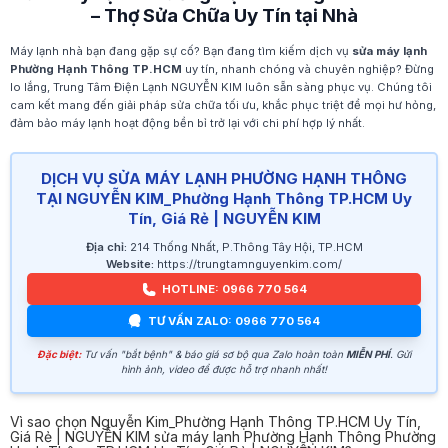
– Thợ Sửa Chữa Uy Tín tại Nhà
Máy lạnh nhà bạn đang gặp sự cố? Bạn đang tìm kiếm dịch vụ
sửa máy lạnh
Phường Hạnh Thông TP.HCM
uy tín, nhanh chóng và chuyên nghiệp? Đừng
lo lắng, Trung Tâm Điện Lạnh NGUYỄN KIM luôn sẵn sàng phục vụ. Chúng tôi
cam kết mang đến giải pháp sửa chữa tối ưu, khắc phục triệt để mọi hư hỏng,
đảm bảo máy lạnh hoạt động bền bỉ trở lại với chi phí hợp lý nhất.
DỊCH VỤ SỬA MÁY LẠNH PHƯỜNG HẠNH THÔNG
TẠI NGUYỄN KIM_Phường Hạnh Thông TP.HCM Uy
Tín, Giá Rẻ | NGUYỄN KIM
Địa chỉ:
214 Thống Nhất, P.Thông Tây Hội, TP.HCM
Website:
https://trungtamnguyenkim.com/
HOTLINE: 0966 770 564
TƯ VẤN ZALO: 0966 770 564
Đặc biệt:
Tư vấn "bắt bệnh" & báo giá sơ bộ qua Zalo hoàn toàn
MIỄN PHÍ
. Gửi
hình ảnh, video để được hỗ trợ nhanh nhất!
Vì sao chọn Nguyễn Kim_Phường Hạnh Thông TP.HCM Uy Tín,
Giá Rẻ | NGUYỄN KIM sửa máy lạnh Phường Hạnh Thông Phường