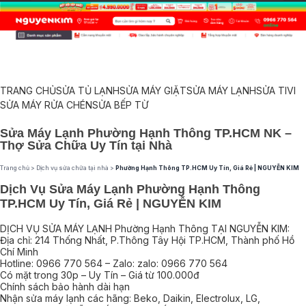
TRANG CHỦ
SỬA TỦ LẠNH
SỬA MÁY GIẶT
SỬA MÁY LẠNH
SỬA TIVI
SỬA MÁY RỬA CHÉN
SỬA BẾP TỪ
Sửa Máy Lạnh Phường Hạnh Thông TP.HCM NK –
Thợ Sửa Chữa Uy Tín tại Nhà
Trang chủ
>
Dịch vụ sửa chữa tại nhà
>
Phường Hạnh Thông TP.HCM Uy Tín, Giá Rẻ | NGUYỄN KIM
Dịch Vụ Sửa Máy Lạnh Phường Hạnh Thông
TP.HCM Uy Tín, Giá Rẻ | NGUYỄN KIM
DỊCH VỤ SỬA MÁY LẠNH Phường Hạnh Thông TẠI NGUYỄN KIM:
Địa chỉ: 214 Thống Nhất, P.Thông Tây Hội TP.HCM, Thành phố Hồ
Chí Minh
Hotline: 0966 770 564 – Zalo: zalo: 0966 770 564
Có mặt trong 30p – Uy Tín – Giá từ 100.000đ
Chính sách bảo hành dài hạn
Nhận sửa máy lạnh các hãng: Beko, Daikin, Electrolux, LG,