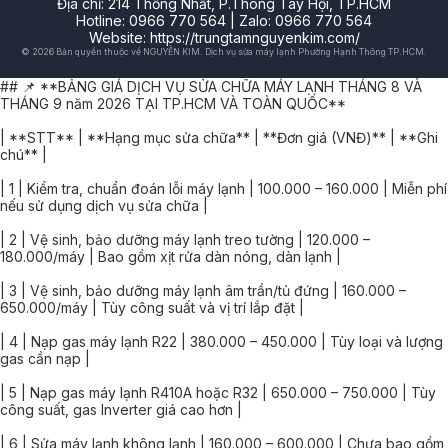
Địa chỉ: 214 Thống Nhất, P.Thông Tây Hội, TP.HCM
Hotline: 0966 770 564 | Zalo: 0966 770 564
Website: https://trungtamnguyenkim.com/
© 2026 Bản quyền thuộc về NGUYỄN KIM. Dịch vụ sửa máy lạnh Phường Hạnh Thông TP.HCM.
## 📌 **BẢNG GIÁ DỊCH VỤ SỬA CHỮA MÁY LẠNH THÁNG 8 VÀ
THÁNG 9 năm 2026 TẠI TP.HCM VÀ TOÀN QUỐC**
| **STT** | **Hạng mục sửa chữa** | **Đơn giá (VNĐ)** | **Ghi
chú** |
| 1 | Kiểm tra, chuẩn đoán lỗi máy lạnh | 100.000 – 160.000 | Miễn phí
nếu sử dụng dịch vụ sửa chữa |
| 2 | Vệ sinh, bảo dưỡng máy lạnh treo tường | 120.000 –
180.000/máy | Bao gồm xịt rửa dàn nóng, dàn lạnh |
| 3 | Vệ sinh, bảo dưỡng máy lạnh âm trần/tủ đứng | 160.000 –
650.000/máy | Tùy công suất và vị trí lắp đặt |
| 4 | Nạp gas máy lạnh R22 | 380.000 – 450.000 | Tùy loại và lượng
gas cần nạp |
| 5 | Nạp gas máy lạnh R410A hoặc R32 | 650.000 – 750.000 | Tùy
công suất, gas Inverter giá cao hơn |
| 6 | Sửa máy lạnh không lạnh | 160.000 – 600.000 | Chưa bao gồm