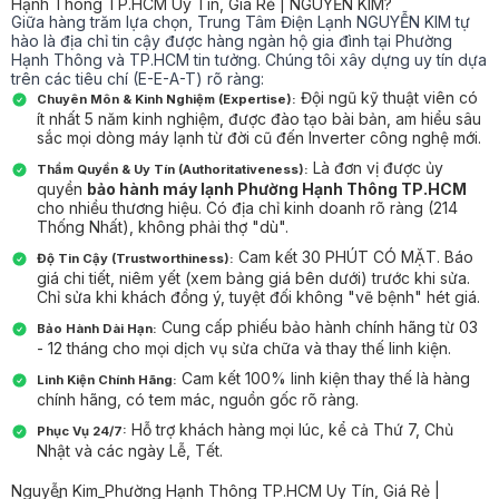
Hạnh Thông TP.HCM Uy Tín, Giá Rẻ | NGUYỄN KIM?
Giữa hàng trăm lựa chọn, Trung Tâm Điện Lạnh NGUYỄN KIM tự
hào là địa chỉ tin cậy được hàng ngàn hộ gia đình tại Phường
Hạnh Thông và TP.HCM tin tưởng. Chúng tôi xây dựng uy tín dựa
trên các tiêu chí (E-E-A-T) rõ ràng:
Đội ngũ kỹ thuật viên có
Chuyên Môn & Kinh Nghiệm (Expertise):
ít nhất 5 năm kinh nghiệm, được đào tạo bài bản, am hiểu sâu
sắc mọi dòng máy lạnh từ đời cũ đến Inverter công nghệ mới.
Là đơn vị được ủy
Thẩm Quyền & Uy Tín (Authoritativeness):
quyền
bảo hành máy lạnh Phường Hạnh Thông TP.HCM
cho nhiều thương hiệu. Có địa chỉ kinh doanh rõ ràng (214
Thống Nhất), không phải thợ "dù".
Cam kết 30 PHÚT CÓ MẶT. Báo
Độ Tin Cậy (Trustworthiness):
giá chi tiết, niêm yết (xem bảng giá bên dưới) trước khi sửa.
Chỉ sửa khi khách đồng ý, tuyệt đối không "vẽ bệnh" hét giá.
Cung cấp phiếu bảo hành chính hãng từ 03
Bảo Hành Dài Hạn:
- 12 tháng cho mọi dịch vụ sửa chữa và thay thế linh kiện.
Cam kết 100% linh kiện thay thế là hàng
Linh Kiện Chính Hãng:
chính hãng, có tem mác, nguồn gốc rõ ràng.
Hỗ trợ khách hàng mọi lúc, kể cả Thứ 7, Chủ
Phục Vụ 24/7:
Nhật và các ngày Lễ, Tết.
Nguyễn Kim_Phường Hạnh Thông TP.HCM Uy Tín, Giá Rẻ |