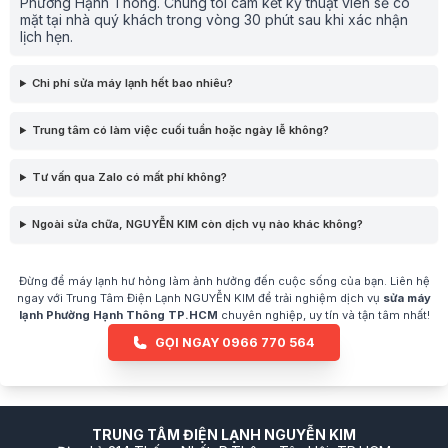
Phường Hạnh Thông. Chúng tôi cam kết kỹ thuật viên sẽ có
mặt tại nhà quý khách trong vòng 30 phút sau khi xác nhận
lịch hẹn.
Chi phí sửa máy lạnh hết bao nhiêu?
Trung tâm có làm việc cuối tuần hoặc ngày lễ không?
Tư vấn qua Zalo có mất phí không?
Ngoài sửa chữa, NGUYỄN KIM còn dịch vụ nào khác không?
Đừng để máy lạnh hư hỏng làm ảnh hưởng đến cuộc sống của bạn. Liên hệ
ngay với Trung Tâm Điện Lạnh NGUYỄN KIM để trải nghiệm dịch vụ
sửa máy
lạnh Phường Hạnh Thông TP.HCM
chuyên nghiệp, uy tín và tận tâm nhất!
GỌI NGAY 0966 770 564
TRUNG TÂM ĐIỆN LẠNH NGUYỄN KIM