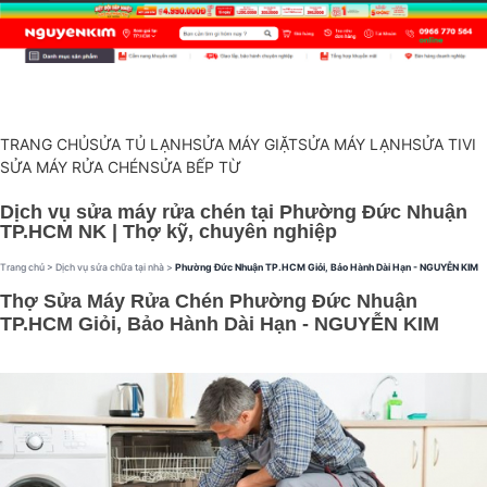
TRANG CHỦ
SỬA TỦ LẠNH
SỬA MÁY GIẶT
SỬA MÁY LẠNH
SỬA TIVI
SỬA MÁY RỬA CHÉN
SỬA BẾP TỪ
Dịch vụ sửa máy rửa chén tại Phường Đức Nhuận
TP.HCM NK | Thợ kỹ, chuyên nghiệp
Trang chủ
>
Dịch vụ sửa chữa tại nhà
>
Phường Đức Nhuận TP.HCM Giỏi, Bảo Hành Dài Hạn - NGUYỄN KIM
Thợ Sửa Máy Rửa Chén Phường Đức Nhuận
TP.HCM Giỏi, Bảo Hành Dài Hạn - NGUYỄN KIM