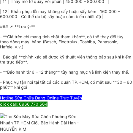
| 11 | Thay mô tơ quay vòi phun | 450.000 – 800.000 | |
| 12 | Khắc phục lỗi máy không sấy hoặc sấy kém | 160.000 –
600.000 | Có thể do bộ sấy hoặc cảm biến nhiệt độ |
### 📌 **Lưu ý:**
- **Giá trên chỉ mang tính chất tham khảo**, có thể thay đổi tùy
theo dòng máy, hãng (Bosch, Electrolux, Toshiba, Panasonic,
Hafele, v.v.).
- Báo giá **chính xác sẽ được kỹ thuật viên thông báo sau khi kiểm
tra trực tiếp**.
- **Bảo hành từ 6 – 12 tháng** tùy hạng mục và linh kiện thay thế.
- Phục vụ tận nơi tại tất cả các quận TP.HCM, có mặt sau **30 – 60
phút** khi gọi
Hotline Sửa Chữa Đang Online Trực Tuyến
click call: 0966 770 564