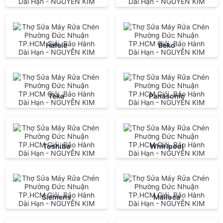
Hafele
Beko
Teka
Panasonic
Toshiba
Whirlpool
Siemens
Malloca