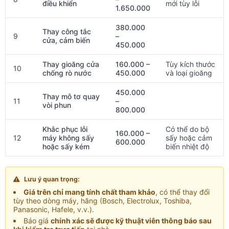
điều khiển
mới tùy lỗi
1.650.000
380.000
Thay công tắc
9
–
cửa, cảm biến
450.000
Thay gioăng cửa
160.000 –
Tùy kích thước
10
chống rò nước
450.000
và loại gioăng
450.000
Thay mô tơ quay
11
–
vòi phun
800.000
Khắc phục lỗi
Có thể do bộ
160.000 –
12
máy không sấy
sấy hoặc cảm
600.000
hoặc sấy kém
biến nhiệt độ
Lưu ý quan trọng:
Giá trên chỉ mang tính chất tham khảo
, có thể thay đổi
tùy theo dòng máy, hãng (Bosch, Electrolux, Toshiba,
Panasonic, Hafele, v.v.).
Báo giá
chính xác sẽ được kỹ thuật viên thông báo sau