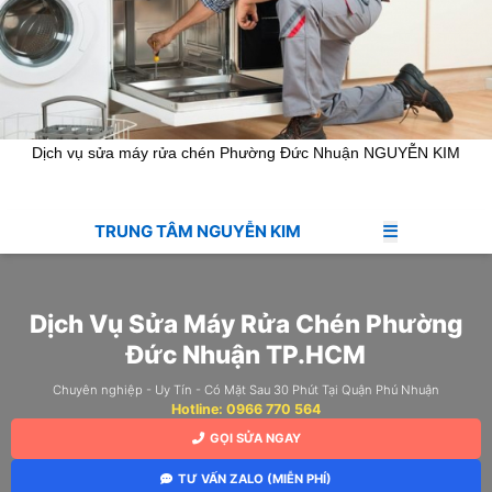
Dịch vụ sửa máy rửa chén Phường Đức Nhuận NGUYỄN KIM
TRUNG TÂM NGUYỄN KIM
Dịch Vụ Sửa Máy Rửa Chén Phường
Đức Nhuận TP.HCM
Chuyên nghiệp - Uy Tín - Có Mặt Sau 30 Phút Tại Quận Phú Nhuận
Hotline: 0966 770 564
GỌI SỬA NGAY
TƯ VẤN ZALO (MIỄN PHÍ)