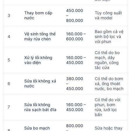
450.000
Thay bơm cấp
Tùy công suất
3
–
nước
và model
800.000
Bao gồm cả vệ
Vệ sinh tổng thể
160.000 –
4
sinh bộ lọc và
máy rửa chén
600.000
vòi phun
Có thể do bo
Xử lý lỗi không
160.000 –
mạch, dây
5
vào điện
450.000
nguồn, công
tắc cửa
380.000
Có thể do bơm
Sửa lỗi không xả
6
–
xả, ống thoát
nước
450.000
nước, bo mạch
Có thể do vòi
Sửa lỗi không
160.000 –
phun, bơm
7
rửa sạch bát đĩa
450.000
rửa, lưới lọc
bẩn
800.000
Sửa bo mạch
Sửa hoặc thay
8
–