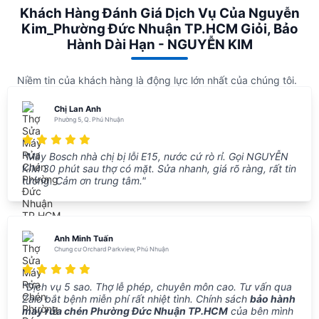
Khách Hàng Đánh Giá Dịch Vụ Của Nguyễn
Kim_Phường Đức Nhuận TP.HCM Giỏi, Bảo
Hành Dài Hạn - NGUYỄN KIM
Niềm tin của khách hàng là động lực lớn nhất của chúng tôi.
Chị Lan Anh
Phường 5, Q. Phú Nhuận
"Máy Bosch nhà chị bị lỗi E15, nước cứ rò rỉ. Gọi NGUYỄN
KIM 30 phút sau thợ có mặt. Sửa nhanh, giá rõ ràng, rất tin
tưởng. Cảm ơn trung tâm."
Anh Minh Tuấn
Chung cư Orchard Parkview, Phú Nhuận
"Dịch vụ 5 sao. Thợ lễ phép, chuyên môn cao. Tư vấn qua
Zalo bắt bệnh miễn phí rất nhiệt tình. Chính sách
bảo hành
máy rửa chén Phường Đức Nhuận TP.HCM
của bên mình