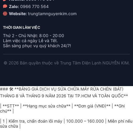
Zalo:
0966 770 564
Website:
trungtamnguyenkim.com
THỜI GIAN LÀM VIỆC
Thứ 2 - Chủ Nhật: 8:00 - 20:00
Làm việc cả ngày Lễ và Tết.
Sẵn sàng phục vụ quý khách 24/7!
© 2026 Bản quyền thuộc về Trung Tâm Điện Lạnh NGUYỄN KIM.
### 🛠️ **BẢNG GIÁ DỊCH VỤ SỬA CHỮA MÁY RỬA CHÉN (BÁT)
THÁNG 8 VÀ THÁNG 9 NĂM 2026 TẠI TP.HCM VÀ TOÀN QUỐC**
| **STT** | **Hạng mục sửa chữa** | **Đơn giá (VNĐ)** | **Ghi
chú** |
| 1 | Kiểm tra, chẩn đoán lỗi máy | 100.000 – 160.000 | Miễn phí nếu
sửa chữa |