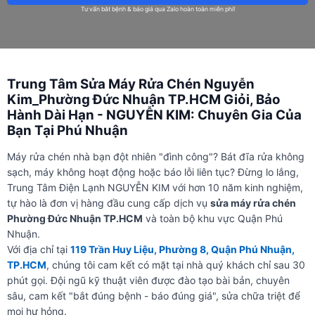
Tư vấn bắt bệnh & báo giá qua Zalo hoàn toàn miễn phí!
Trung Tâm Sửa Máy Rửa Chén Nguyễn
Kim_Phường Đức Nhuận TP.HCM Giỏi, Bảo
Hành Dài Hạn - NGUYỄN KIM: Chuyên Gia Của
Bạn Tại Phú Nhuận
Máy rửa chén nhà bạn đột nhiên "đình công"? Bát đĩa rửa không
sạch, máy không hoạt động hoặc báo lỗi liên tục? Đừng lo lắng,
Trung Tâm Điện Lạnh NGUYỄN KIM với hơn 10 năm kinh nghiệm,
tự hào là đơn vị hàng đầu cung cấp dịch vụ
sửa máy rửa chén
Phường Đức Nhuận TP.HCM
và toàn bộ khu vực Quận Phú
Nhuận.
Với địa chỉ tại
119 Trần Huy Liệu, Phường 8, Quận Phú Nhuận,
TP.HCM
, chúng tôi cam kết có mặt tại nhà quý khách chỉ sau 30
phút gọi. Đội ngũ kỹ thuật viên được đào tạo bài bản, chuyên
sâu, cam kết "bắt đúng bệnh - báo đúng giá", sửa chữa triệt để
mọi hư hỏng.