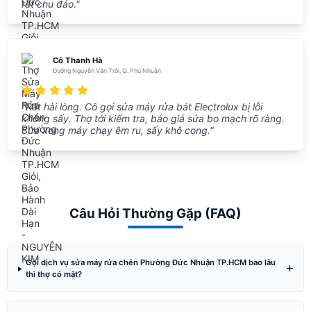
rất chu đáo."
Cô Thanh Hà
Đường Nguyễn Văn Trỗi, Q. Phú Nhuận
"Rất hài lòng. Cô gọi sửa máy rửa bát Electrolux bị lỗi
không sấy. Thợ tới kiểm tra, báo giá sửa bo mạch rõ ràng.
Sửa xong máy chạy êm ru, sấy khô cong."
Câu Hỏi Thường Gặp (FAQ)
Gọi dịch vụ sửa máy rửa chén Phường Đức Nhuận TP.HCM bao lâu
thì thợ có mặt?