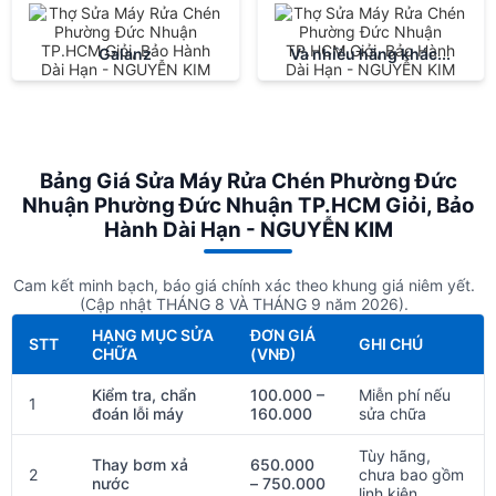
Galanz
Và nhiều hãng khác...
Bảng Giá Sửa Máy Rửa Chén Phường Đức
Nhuận Phường Đức Nhuận TP.HCM Giỏi, Bảo
Hành Dài Hạn - NGUYỄN KIM
Cam kết minh bạch, báo giá chính xác theo khung giá niêm yết.
(Cập nhật THÁNG 8 VÀ THÁNG 9 năm 2026).
HẠNG MỤC SỬA
ĐƠN GIÁ
STT
GHI CHÚ
CHỮA
(VNĐ)
Kiểm tra, chẩn
100.000 –
Miễn phí nếu
1
đoán lỗi máy
160.000
sửa chữa
Tùy hãng,
Thay bơm xả
650.000
2
chưa bao gồm
nước
– 750.000
linh kiện