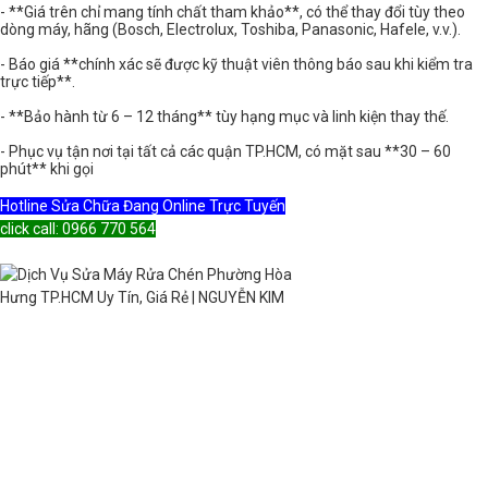
- **Giá trên chỉ mang tính chất tham khảo**, có thể thay đổi tùy theo
dòng máy, hãng (Bosch, Electrolux, Toshiba, Panasonic, Hafele, v.v.).
- Báo giá **chính xác sẽ được kỹ thuật viên thông báo sau khi kiểm tra
trực tiếp**.
- **Bảo hành từ 6 – 12 tháng** tùy hạng mục và linh kiện thay thế.
- Phục vụ tận nơi tại tất cả các quận TP.HCM, có mặt sau **30 – 60
phút** khi gọi
Hotline Sửa Chữa Đang Online Trực Tuyến
click call: 0966 770 564