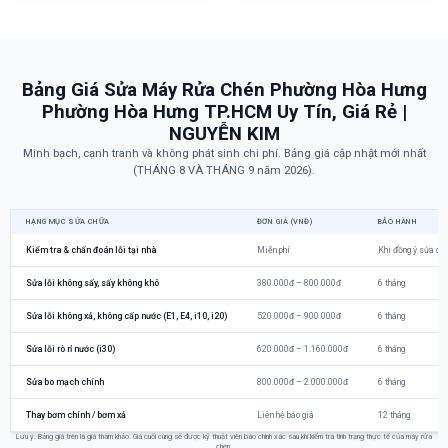
Bảng Giá Sửa Máy Rửa Chén Phường Hòa Hưng
Phường Hòa Hưng TP.HCM Uy Tín, Giá Rẻ |
NGUYỄN KIM
Minh bạch, cạnh tranh và không phát sinh chi phí. Bảng giá cập nhật mới nhất
(THÁNG 8 VÀ THÁNG 9 năm 2026).
HẠNG MỤC SỬA CHỮA
ĐƠN GIÁ (VNĐ)
BẢO HÀNH
Kiểm tra & chẩn đoán lỗi tại nhà
Miễn phí
Khi đồng ý sửa ch
Sửa lỗi không sấy, sấy không khô
380.000đ – 800.000đ
6 tháng
Sửa lỗi không xả, không cấp nước (E1, E4, i10, i20)
520.000đ – 900.000đ
6 tháng
Sửa lỗi rò rỉ nước (i30)
620.000đ – 1.160.000đ
6 tháng
Sửa bo mạch chính
800.000đ – 2.000.000đ
6 tháng
Thay bơm chính / bơm xả
Liên hệ báo giá
12 tháng
Lưu ý: Bảng giá trên là giá tham khảo. Giá cuối cùng sẽ được kỹ thuật viên báo chính xác sau khi kiểm tra tình trạng thực tế của máy rửa
chén.