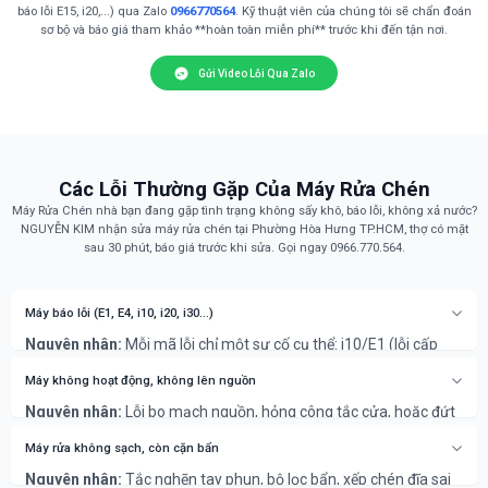
báo lỗi E15, i20,...) qua Zalo
0966770564
. Kỹ thuật viên của chúng tôi sẽ chẩn đoán
sơ bộ và báo giá tham khảo **hoàn toàn miễn phí** trước khi đến tận nơi.
Gửi Video Lỗi Qua Zalo
Các Lỗi Thường Gặp Của Máy Rửa Chén
Máy Rửa Chén nhà bạn đang gặp tình trạng không sấy khô, báo lỗi, không xả nước?
NGUYỄN KIM nhận sửa máy rửa chén tại Phường Hòa Hưng TP.HCM, thợ có mặt
sau 30 phút, báo giá trước khi sửa. Gọi ngay 0966.770.564.
Máy báo lỗi (E1, E4, i10, i20, i30...)
Nguyên nhân:
Mỗi mã lỗi chỉ một sự cố cụ thể: i10/E1 (lỗi cấp
nước), i20/E4 (lỗi xả nước), i30 (lỗi chống tràn/rò rỉ nước). Đây là
các lỗi phổ biến nhất.
Máy không hoạt động, không lên nguồn
Cách khắc phục:
Kiểm tra nguồn nước, vệ sinh lưới lọc, kiểm tra
Nguyên nhân:
Lỗi bo mạch nguồn, hỏng công tắc cửa, hoặc đứt
ống xả. Lỗi rò rỉ cần ngắt nguồn và gọi thợ chuyên nghiệp xử lý
dây điện.
ngay để đảm bảo an toàn.
Cách khắc phục:
Kiểm tra nguồn điện và đảm bảo cửa đã đóng
Máy rửa không sạch, còn cặn bẩn
chặt. Nếu không được, cần kỹ thuật viên chuyên nghiệp kiểm tra
Nguyên nhân:
Tắc nghẽn tay phun, bộ lọc bẩn, xếp chén đĩa sai
bo mạch.