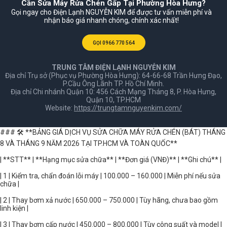
Cần Sửa Máy Rửa Chén Gấp Tại Phường Hòa Hưng?
Gọi ngay cho Điện Lạnh NGUYỄN KIM để được tư vấn miễn phí và
nhận báo giá nhanh chóng, chính xác nhất!
GỌI 0966 770 564
TRUNG TÂM ĐIỆN LẠNH NGUYỄN KIM
Địa chỉ Trụ sở (Phục vụ Phường Hòa Hưng): 64-66-68 Trần Hưng Đạo,
P.Cầu Ông Lãnh TP. Hồ Chí Minh.
Địa chỉ Chi nhánh Quận 10: 456 Cách Mạng Tháng 8, P. Hòa Hưng,
Quận 10, TP.HCM
Website:
https://trungtamnguyenkim.com/
### 🛠️ **BẢNG GIÁ DỊCH VỤ SỬA CHỮA MÁY RỬA CHÉN (BÁT) THÁNG
8 VÀ THÁNG 9 NĂM 2026 TẠI TP.HCM VÀ TOÀN QUỐC**
| **STT** | **Hạng mục sửa chữa** | **Đơn giá (VNĐ)** | **Ghi chú** |
| 1 | Kiểm tra, chẩn đoán lỗi máy | 100.000 – 160.000 | Miễn phí nếu sửa
chữa |
| 2 | Thay bơm xả nước | 650.000 – 750.000 | Tùy hãng, chưa bao gồm
linh kiện |
| 3 | Thay bơm cấp nước | 450.000 – 800.000 | Tùy công suất và model |