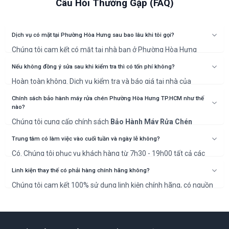
Câu Hỏi Thường Gặp (FAQ)
Dịch vụ có mặt tại Phường Hòa Hưng sau bao lâu khi tôi gọi?
Chúng tôi cam kết có mặt tại nhà bạn ở Phường Hòa Hưng
(Quận 10) trong vòng 30 phút sau khi xác nhận lịch hẹn.
Nếu không đồng ý sửa sau khi kiểm tra thì có tốn phí không?
Hoàn toàn không. Dịch vụ kiểm tra và báo giá tại nhà của
NGUYỄN KIM là miễn phí 100%. Bạn chỉ thanh toán khi đồng ý với
phương án và chi phí sửa chữa.
Chính sách bảo hành máy rửa chén Phường Hòa Hưng TP.HCM như thế
nào?
Chúng tôi cung cấp chính sách
Bảo Hành Máy Rửa Chén
Phường Hòa Hưng TP.HCM
rõ ràng, từ 6 đến 12 tháng tùy
thuộc vào hạng mục sửa chữa và linh kiện thay thế. Thời gian cụ
Trung tâm có làm việc vào cuối tuần và ngày lễ không?
thể sẽ được ghi rõ trên phiếu bảo hành.
Có. Chúng tôi phục vụ khách hàng từ 7h30 - 19h00 tất cả các
ngày trong tuần, kể cả Thứ 7, Chủ Nhật và các ngày Lễ, Tết để
đáp ứng nhu cầu cấp thiết của bạn.
Linh kiện thay thế có phải hàng chính hãng không?
Chúng tôi cam kết 100% sử dụng linh kiện chính hãng, có nguồn
gốc rõ ràng và bảo hành theo tiêu chuẩn của nhà sản xuất, đảm
bảo thiết bị của bạn hoạt động bền bỉ nhất.