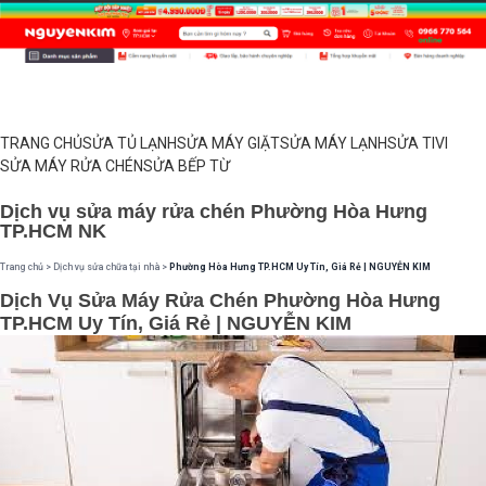
TRANG CHỦ
SỬA TỦ LẠNH
SỬA MÁY GIẶT
SỬA MÁY LẠNH
SỬA TIVI
SỬA MÁY RỬA CHÉN
SỬA BẾP TỪ
Dịch vụ sửa máy rửa chén Phường Hòa Hưng
TP.HCM NK
Trang chủ
>
Dịch vụ sửa chữa tại nhà
>
Phường Hòa Hưng TP.HCM Uy Tín, Giá Rẻ | NGUYỄN KIM
Dịch Vụ Sửa Máy Rửa Chén Phường Hòa Hưng
TP.HCM Uy Tín, Giá Rẻ | NGUYỄN KIM