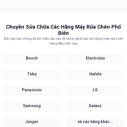
cách, hoặc thiếu muối/nước làm bóng.
Cách khắc phục:
Vệ sinh bộ lọc, tay phun, và xếp lại chén đĩa. Bổ
sung muối/nước làm bóng nếu cần.
Chuyên Sửa Chữa Các Hãng Máy Rửa Chén Phổ
Biến
Đội ngũ của chúng tôi am hiểu sâu sắc về công nghệ của các hãng máy rửa chén
hàng đầu hiện nay.
Bosch
Electrolux
Teka
Hafele
Panasonic
LG
Samsung
Galanz
Junger
và các hãng khác...