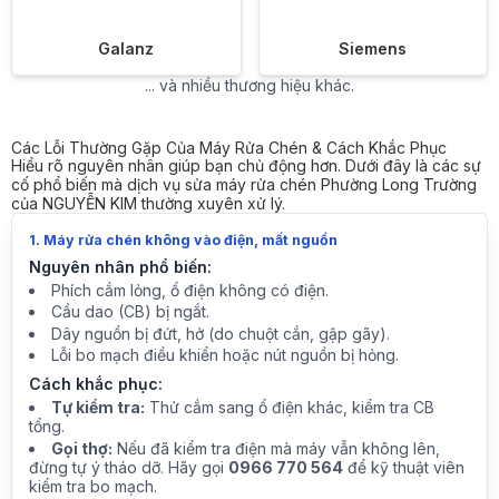
Galanz
Siemens
... và nhiều thương hiệu khác.
Các Lỗi Thường Gặp Của Máy Rửa Chén & Cách Khắc Phục
Hiểu rõ nguyên nhân giúp bạn chủ động hơn. Dưới đây là các sự
cố phổ biến mà dịch vụ sửa máy rửa chén Phường Long Trường
của NGUYỄN KIM thường xuyên xử lý.
1. Máy rửa chén không vào điện, mất nguồn
Nguyên nhân phổ biến:
Phích cắm lỏng, ổ điện không có điện.
Cầu dao (CB) bị ngắt.
Dây nguồn bị đứt, hở (do chuột cắn, gập gãy).
Lỗi bo mạch điều khiển hoặc nút nguồn bị hỏng.
Cách khắc phục:
Tự kiểm tra:
Thử cắm sang ổ điện khác, kiểm tra CB
tổng.
Gọi thợ:
Nếu đã kiểm tra điện mà máy vẫn không lên,
đừng tự ý tháo dỡ. Hãy gọi
0966 770 564
để kỹ thuật viên
kiểm tra bo mạch.