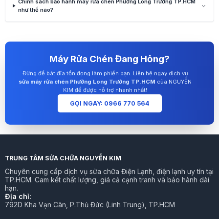
Chính sách bảo hành máy rửa chén Phường Long Trường TP.HCM
như thế nào?
Máy Rửa Chén Đang Hỏng?
Đừng để bát đĩa tồn đọng làm phiền bạn. Liên hệ ngay dịch vụ
sửa máy rửa chén Phường Long Trường TP.HCM
của NGUYỄN
KIM để được hỗ trợ nhanh nhất!
GỌI NGAY: 0966 770 564
TRUNG TÂM SỬA CHỮA NGUYỄN KIM
Chuyên cung cấp dịch vụ sửa chữa Điện Lạnh, điện lạnh uy tín tại
TP.HCM. Cam kết chất lượng, giá cả cạnh tranh và bảo hành dài
hạn.
Địa chỉ:
792D Kha Vạn Cân, P.Thủ Đức (Linh Trung), TP.HCM