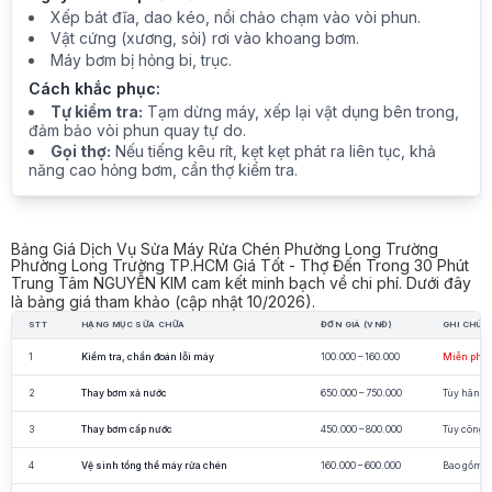
Xếp bát đĩa, dao kéo, nồi chảo chạm vào vòi phun.
Vật cứng (xương, sỏi) rơi vào khoang bơm.
Máy bơm bị hỏng bi, trục.
Cách khắc phục:
Tự kiểm tra:
Tạm dừng máy, xếp lại vật dụng bên trong,
đảm bảo vòi phun quay tự do.
Gọi thợ:
Nếu tiếng kêu rít, kẹt kẹt phát ra liên tục, khả
năng cao hỏng bơm, cần thợ kiểm tra.
Bảng Giá Dịch Vụ Sửa Máy Rửa Chén Phường Long Trường
Phường Long Trường TP.HCM Giá Tốt - Thợ Đến Trong 30 Phút
Trung Tâm NGUYỄN KIM cam kết minh bạch về chi phí. Dưới đây
là bảng giá tham khảo (cập nhật 10/2026).
STT
HẠNG MỤC SỬA CHỮA
ĐƠN GIÁ (VNĐ)
GHI CHÚ
1
Kiểm tra, chẩn đoán lỗi máy
100.000 – 160.000
Miễn phí 
2
Thay bơm xả nước
650.000 – 750.000
Tùy hãng, 
3
Thay bơm cấp nước
450.000 – 800.000
Tùy công 
4
Vệ sinh tổng thể máy rửa chén
160.000 – 600.000
Bao gồm cả