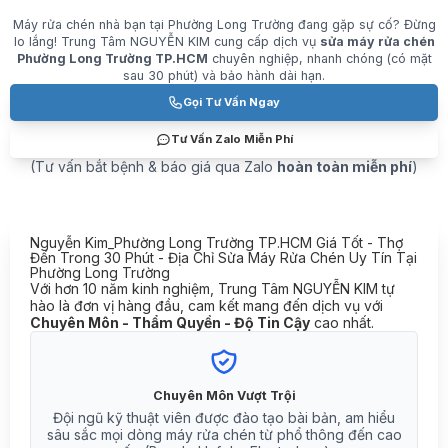
Máy rửa chén nhà bạn tại Phường Long Trường đang gặp sự cố? Đừng
lo lắng! Trung Tâm NGUYỄN KIM cung cấp dịch vụ
sửa máy rửa chén
Phường Long Trường TP.HCM
chuyên nghiệp, nhanh chóng (có mặt
sau 30 phút) và bảo hành dài hạn.
Gọi Tư Vấn Ngay
Tư Vấn Zalo Miễn Phí
(Tư vấn bắt bệnh & báo giá qua Zalo
hoàn toàn miễn phí
)
Nguyễn Kim_Phường Long Trường TP.HCM Giá Tốt - Thợ
Đến Trong 30 Phút - Địa Chỉ Sửa Máy Rửa Chén Uy Tín Tại
Phường Long Trường
Với hơn 10 năm kinh nghiệm, Trung Tâm NGUYỄN KIM tự
hào là đơn vị hàng đầu, cam kết mang đến dịch vụ với
Chuyên Môn - Thẩm Quyền - Độ Tin Cậy
cao nhất.
Chuyên Môn Vượt Trội
Đội ngũ kỹ thuật viên được đào tạo bài bản, am hiểu
sâu sắc mọi dòng máy rửa chén từ phổ thông đến cao