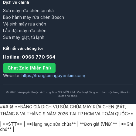
Dịch vụ chính
Sửa máy rửa chén tại nhà
Bảo hành máy rửa chén Bosch
Vệ sinh máy rửa chén
Lắp đặt máy rửa chén
Sửa máy giặt, tủ lạnh
Kết nối với chúng tôi
Hotline: 0966 770 564
Chat Zalo (Miễn Phí)
Website:
https://trungtamnguyenkim.com/
© 2026 Bản quyền thuộc về Trung Tâm NGUYỄN KIM. Mọi hoạt động sao chép nội dung đều cần
được cho phép.
### 🛠️ **BẢNG GIÁ DỊCH VỤ SỬA CHỮA MÁY RỬA CHÉN (BÁT)
THÁNG 8 VÀ THÁNG 9 NĂM 2026 TẠI TP.HCM VÀ TOÀN QUỐC**
| **STT** | **Hạng mục sửa chữa** | **Đơn giá (VNĐ)** | **Ghi
chú** |