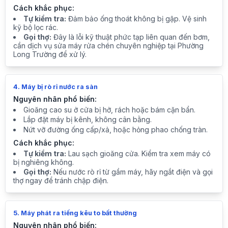
Cách khắc phục:
Tự kiểm tra:
Đảm bảo ống thoát không bị gập. Vệ sinh
kỹ bộ lọc rác.
Gọi thợ:
Đây là lỗi kỹ thuật phức tạp liên quan đến bơm,
cần dịch vụ sửa máy rửa chén chuyên nghiệp tại Phường
Long Trường để xử lý.
4. Máy bị rò rỉ nước ra sàn
Nguyên nhân phổ biến:
Gioăng cao su ở cửa bị hở, rách hoặc bám cặn bẩn.
Lắp đặt máy bị kênh, không cân bằng.
Nứt vỡ đường ống cấp/xả, hoặc hỏng phao chống tràn.
Cách khắc phục:
Tự kiểm tra:
Lau sạch gioăng cửa. Kiểm tra xem máy có
bị nghiêng không.
Gọi thợ:
Nếu nước rò rỉ từ gầm máy, hãy ngắt điện và gọi
thợ ngay để tránh chập điện.
5. Máy phát ra tiếng kêu to bất thường
Nguyên nhân phổ biến: