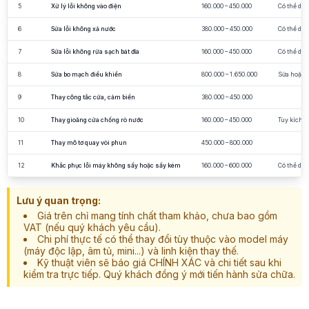
5
Xử lý lỗi không vào điện
160.000 – 450.000
Có thể do 
6
Sửa lỗi không xả nước
380.000 – 450.000
Có thể do 
7
Sửa lỗi không rửa sạch bát đĩa
160.000 – 450.000
Có thể do 
8
Sửa bo mạch điều khiển
800.000 – 1.650.000
Sửa hoặc t
9
Thay công tắc cửa, cảm biến
380.000 – 450.000
10
Thay gioăng cửa chống rò nước
160.000 – 450.000
Tùy kích t
11
Thay mô tơ quay vòi phun
450.000 – 800.000
12
Khắc phục lỗi máy không sấy hoặc sấy kém
160.000 – 600.000
Có thể do 
Lưu ý quan trọng:
Giá trên chỉ mang tính chất tham khảo, chưa bao gồm
VAT (nếu quý khách yêu cầu).
Chi phí thực tế có thể thay đổi tùy thuộc vào model máy
(máy độc lập, âm tủ, mini...) và linh kiện thay thế.
Kỹ thuật viên sẽ báo giá CHÍNH XÁC và chi tiết sau khi
kiểm tra trực tiếp. Quý khách đồng ý mới tiến hành sửa chữa.