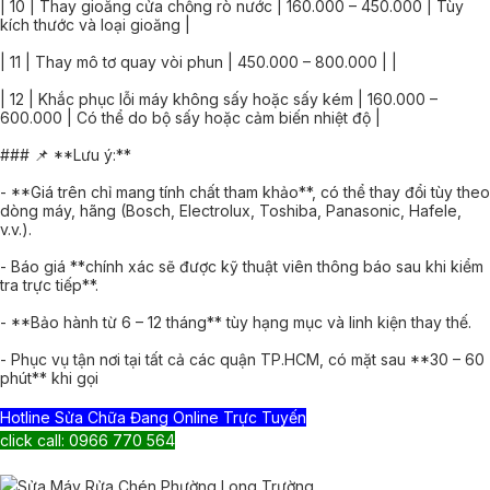
| 10 | Thay gioăng cửa chống rò nước | 160.000 – 450.000 | Tùy
kích thước và loại gioăng |
| 11 | Thay mô tơ quay vòi phun | 450.000 – 800.000 | |
| 12 | Khắc phục lỗi máy không sấy hoặc sấy kém | 160.000 –
600.000 | Có thể do bộ sấy hoặc cảm biến nhiệt độ |
### 📌 **Lưu ý:**
- **Giá trên chỉ mang tính chất tham khảo**, có thể thay đổi tùy theo
dòng máy, hãng (Bosch, Electrolux, Toshiba, Panasonic, Hafele,
v.v.).
- Báo giá **chính xác sẽ được kỹ thuật viên thông báo sau khi kiểm
tra trực tiếp**.
- **Bảo hành từ 6 – 12 tháng** tùy hạng mục và linh kiện thay thế.
- Phục vụ tận nơi tại tất cả các quận TP.HCM, có mặt sau **30 – 60
phút** khi gọi
Hotline Sửa Chữa Đang Online Trực Tuyến
click call: 0966 770 564