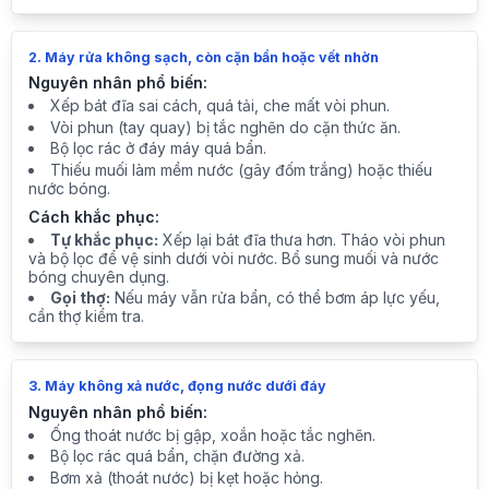
2. Máy rửa không sạch, còn cặn bẩn hoặc vết nhờn
Nguyên nhân phổ biến:
Xếp bát đĩa sai cách, quá tải, che mất vòi phun.
Vòi phun (tay quay) bị tắc nghẽn do cặn thức ăn.
Bộ lọc rác ở đáy máy quá bẩn.
Thiếu muối làm mềm nước (gây đốm trắng) hoặc thiếu
nước bóng.
Cách khắc phục:
Tự khắc phục:
Xếp lại bát đĩa thưa hơn. Tháo vòi phun
và bộ lọc để vệ sinh dưới vòi nước. Bổ sung muối và nước
bóng chuyên dụng.
Gọi thợ:
Nếu máy vẫn rửa bẩn, có thể bơm áp lực yếu,
cần thợ kiểm tra.
3. Máy không xả nước, đọng nước dưới đáy
Nguyên nhân phổ biến:
Ống thoát nước bị gập, xoắn hoặc tắc nghẽn.
Bộ lọc rác quá bẩn, chặn đường xả.
Bơm xả (thoát nước) bị kẹt hoặc hỏng.