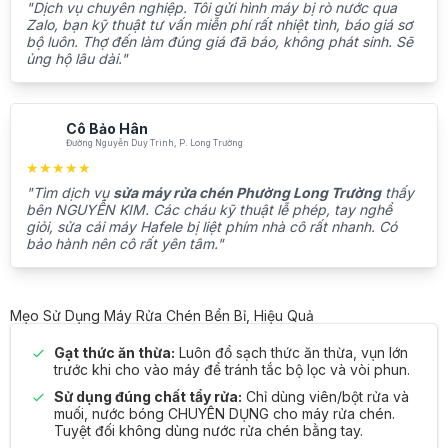
"Dịch vụ chuyên nghiệp. Tôi gửi hình máy bị rò nước qua
Zalo, bạn kỹ thuật tư vấn miễn phí rất nhiệt tình, báo giá sơ
bộ luôn. Thợ đến làm đúng giá đã báo, không phát sinh. Sẽ
ủng hộ lâu dài."
Cô Bảo Hân
Đường Nguyễn Duy Trinh, P. Long Trường
★★★★★
"Tìm dịch vụ
sửa máy rửa chén Phường Long Trường
thấy
bên NGUYỄN KIM. Các cháu kỹ thuật lễ phép, tay nghề
giỏi, sửa cái máy Hafele bị liệt phím nhà cô rất nhanh. Có
bảo hành nên cô rất yên tâm."
Mẹo Sử Dụng Máy Rửa Chén Bền Bỉ, Hiệu Quả
Gạt thức ăn thừa:
Luôn đổ sạch thức ăn thừa, vụn lớn
trước khi cho vào máy để tránh tắc bộ lọc và vòi phun.
Sử dụng đúng chất tẩy rửa:
Chỉ dùng viên/bột rửa và
muối, nước bóng CHUYÊN DỤNG cho máy rửa chén.
Tuyệt đối không dùng nước rửa chén bằng tay.