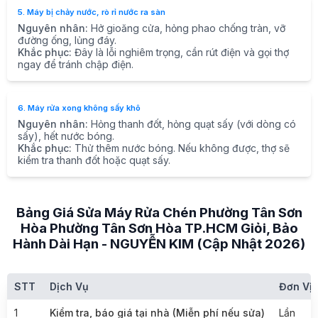
5. Máy bị chảy nước, rò rỉ nước ra sàn
Nguyên nhân:
Hở gioăng cửa, hỏng phao chống tràn, vỡ
đường ống, lủng đáy.
Khắc phục:
Đây là lỗi nghiêm trọng, cần rút điện và gọi thợ
ngay để tránh chập điện.
6. Máy rửa xong không sấy khô
Nguyên nhân:
Hỏng thanh đốt, hỏng quạt sấy (với dòng có
sấy), hết nước bóng.
Khắc phục:
Thử thêm nước bóng. Nếu không được, thợ sẽ
kiểm tra thanh đốt hoặc quạt sấy.
Bảng Giá Sửa Máy Rửa Chén Phường Tân Sơn
Hòa Phường Tân Sơn Hòa TP.HCM Giỏi, Bảo
Hành Dài Hạn - NGUYỄN KIM (Cập Nhật 2026)
STT
Dịch Vụ
Đơn Vị
1
Kiểm tra, báo giá tại nhà (Miễn phí nếu sửa)
Lần