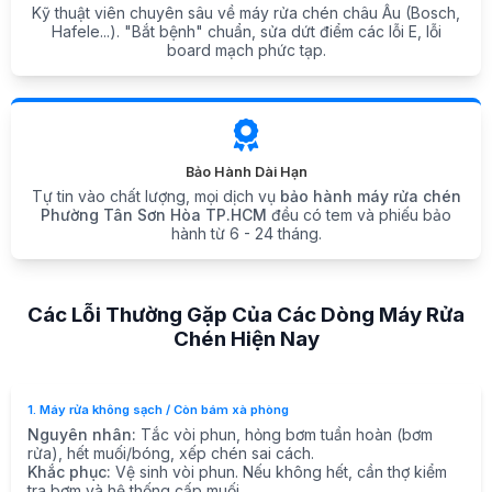
Kỹ thuật viên chuyên sâu về máy rửa chén châu Âu (Bosch,
Hafele...). "Bắt bệnh" chuẩn, sửa dứt điểm các lỗi E, lỗi
board mạch phức tạp.
Bảo Hành Dài Hạn
Tự tin vào chất lượng, mọi dịch vụ
bảo hành máy rửa chén
Phường Tân Sơn Hòa TP.HCM
đều có tem và phiếu bảo
hành từ 6 - 24 tháng.
Các Lỗi Thường Gặp Của Các Dòng Máy Rửa
Chén Hiện Nay
1. Máy rửa không sạch / Còn bám xà phòng
Nguyên nhân:
Tắc vòi phun, hỏng bơm tuần hoàn (bơm
rửa), hết muối/bóng, xếp chén sai cách.
Khắc phục:
Vệ sinh vòi phun. Nếu không hết, cần thợ kiểm
tra bơm và hệ thống cấp muối.