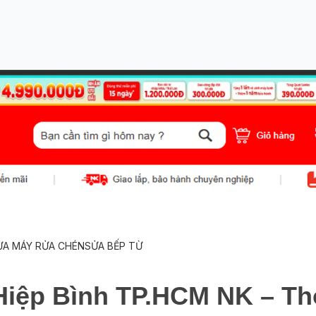
ỬA MÁY RỬA CHÉN
SỬA BẾP TỪ
Hiệp Bình TP.HCM NK – Thợ