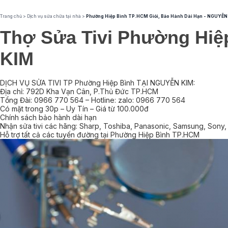
Trang chủ
>
Dịch vụ sửa chữa tại nhà
>
Phường Hiệp Bình TP.HCM Giỏi, Bảo Hành Dài Hạn - NGUYỄN
Thợ Sửa Tivi Phường Hiệ
KIM
DỊCH VỤ SỬA TIVI TP Phường Hiệp Bình TẠI NGUYỄN KIM:
Địa chỉ: 792D Kha Vạn Cân, P.Thủ Đức TP.HCM
Tổng Đài: 0966 770 564 – Hotline: zalo: 0966 770 564
Có mặt trong 30p – Uy Tín – Giá từ 100.000đ
Chính sách bảo hành dài hạn
Nhận sửa tivi các hãng: Sharp, Toshiba, Panasonic, Samsung, Sony, 
Hỗ trợ tất cả các tuyến đường tại Phường Hiệp Bình TP.HCM