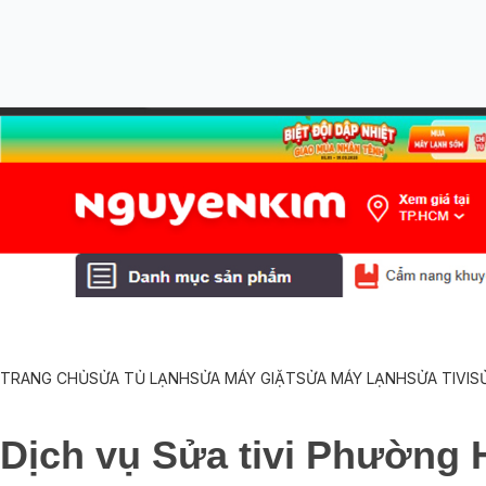
TRANG CHỦ
SỬA TỦ LẠNH
SỬA MÁY GIẶT
SỬA MÁY LẠNH
SỬA TIVI
S
Dịch vụ Sửa tivi Phường 