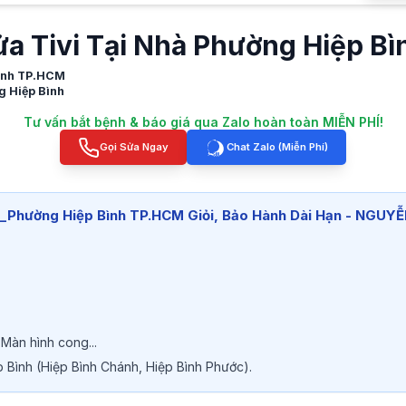
ửa Tivi Tại Nhà Phường Hiệp B
Bình TP.HCM
g Hiệp Bình
Tư vấn bắt bệnh & báo giá qua Zalo hoàn toàn MIỄN PHÍ!
Gọi Sửa Ngay
Chat Zalo (Miễn Phí)
Phường Hiệp Bình TP.HCM Giỏi, Bảo Hành Dài Hạn - NGUYỄ
 Màn hình cong...
p Bình (Hiệp Bình Chánh, Hiệp Bình Phước).