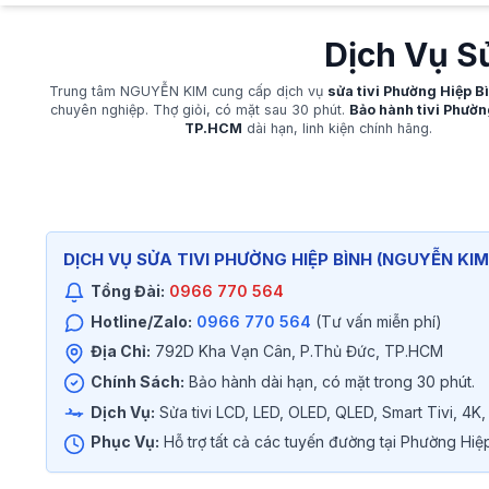
Dịch Vụ S
Trung tâm NGUYỄN KIM cung cấp dịch vụ
sửa tivi Phường Hiệp 
chuyên nghiệp. Thợ giỏi, có mặt sau 30 phút.
Bảo hành tivi Phườn
TP.HCM
dài hạn, linh kiện chính hãng.
DỊCH VỤ SỬA TIVI PHƯỜNG HIỆP BÌNH (NGUYỄN KIM_
Tổng Đài:
0966 770 564
Hotline/Zalo:
0966 770 564
(Tư vấn miễn phí)
Địa Chỉ:
792D Kha Vạn Cân, P.Thủ Đức, TP.HCM
Chính Sách:
Bảo hành dài hạn, có mặt trong 30 phút.
Dịch Vụ:
Sửa tivi LCD, LED, OLED, QLED, Smart Tivi, 4K,
Phục Vụ:
Hỗ trợ tất cả các tuyến đường tại Phường Hiệ