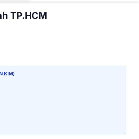
ình TP.HCM
N KIM)