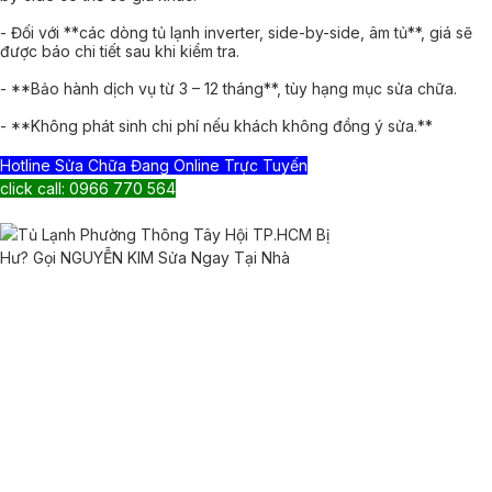
- Đối với **các dòng tủ lạnh inverter, side-by-side, âm tủ**, giá sẽ
được báo chi tiết sau khi kiểm tra.
- **Bảo hành dịch vụ từ 3 – 12 tháng**, tùy hạng mục sửa chữa.
- **Không phát sinh chi phí nếu khách không đồng ý sửa.**
Hotline Sửa Chữa Đang Online Trực Tuyến
click call: 0966 770 564