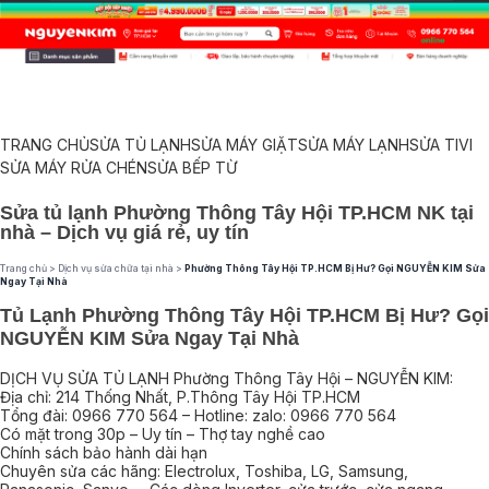
TRANG CHỦ
SỬA TỦ LẠNH
SỬA MÁY GIẶT
SỬA MÁY LẠNH
SỬA TIVI
SỬA MÁY RỬA CHÉN
SỬA BẾP TỪ
Sửa tủ lạnh Phường Thông Tây Hội TP.HCM NK tại
nhà – Dịch vụ giá rẻ, uy tín
Trang chủ
>
Dịch vụ sửa chữa tại nhà
>
Phường Thông Tây Hội TP.HCM Bị Hư? Gọi NGUYỄN KIM Sửa
Ngay Tại Nhà
Tủ Lạnh Phường Thông Tây Hội TP.HCM Bị Hư? Gọi
NGUYỄN KIM Sửa Ngay Tại Nhà
DỊCH VỤ SỬA TỦ LẠNH Phường Thông Tây Hội – NGUYỄN KIM:
Địa chỉ: 214 Thống Nhất, P.Thông Tây Hội TP.HCM
Tổng đài: 0966 770 564 – Hotline: zalo: 0966 770 564
Có mặt trong 30p – Uy tín – Thợ tay nghề cao
Chính sách bảo hành dài hạn
Chuyên sửa các hãng: Electrolux, Toshiba, LG, Samsung,