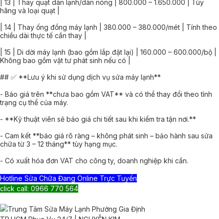
| 13 | Thay quạt dàn lạnh/dàn nóng | 800.000 – 1.650.000 | Tùy
hãng và loại quạt |
| 14 | Thay ống đồng máy lạnh | 380.000 – 380.000/mét | Tính theo
chiều dài thực tế cần thay |
| 15 | Di dời máy lạnh (bao gồm lắp đặt lại) | 160.000 – 600.000/bộ |
Không bao gồm vật tư phát sinh nếu có |
## ✅ **Lưu ý khi sử dụng dịch vụ sửa máy lạnh**
- Báo giá trên **chưa bao gồm VAT** và có thể thay đổi theo tình
trạng cụ thể của máy.
- **Kỹ thuật viên sẽ báo giá chi tiết sau khi kiểm tra tận nơi.**
- Cam kết **báo giá rõ ràng – không phát sinh – bảo hành sau sửa
chữa từ 3 – 12 tháng** tùy hạng mục.
- Có xuất hóa đơn VAT cho công ty, doanh nghiệp khi cần.
Hotline Sửa Chữa Đang Online Trực Tuyến
click call: 0966 770 564