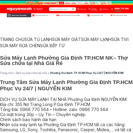
TRANG CHỦ
SỬA TỦ LẠNH
SỬA MÁY GIẶT
SỬA MÁY LẠNH
SỬA TIVI
SỬA MÁY RỬA CHÉN
SỬA BẾP TỪ
Sửa Máy Lạnh Phường Gia Định TP.HCM NK– Thợ
Sửa chữa tại Nhà Giá Rẻ
Trang chủ
>
Dịch vụ sửa chữa tại nhà
>
Phường Gia Định TP.HCM Phục Vụ 24/7 | NGUYỄN KIM
Trung Tâm Sửa Máy Lạnh Phường Gia Định TP.HCM
Phục Vụ 24/7 | NGUYỄN KIM
DỊCH VỤ SỬA MÁY LẠNH TẠI NHÀ Phường Gia Định NGUYỄN KIM:
Địa chỉ: 355 Nơ Trang Long P.Gia Định TP.HCM
Tổng Đài: 0966 770 564 – Hotline: zalo: 0966 770 564
Có mặt trong 30p – Uy Tín – Chuyên nghiệp
Chính sách bảo hành dài hạn
Nhận sửa máy lạnh tại Phường Gia Định TP.HCM tất cả các hãng:
Samsung, LG, Sony, Toshiba, Panasonic, Casper, Midea,… và tất cả