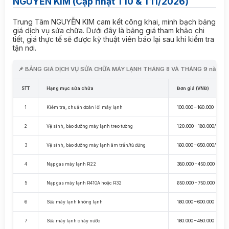
NGUYỄN KIM (Cập nhật T10 & T11/2026)
Trung Tâm NGUYỄN KIM cam kết công khai, minh bạch bảng
giá dịch vụ sửa chữa. Dưới đây là bảng giá tham khảo chi
tiết, giá thực tế sẽ được kỹ thuật viên báo lại sau khi kiểm tra
tận nơi.
📌 BẢNG GIÁ DỊCH VỤ SỬA CHỮA MÁY LẠNH THÁNG 8 VÀ THÁNG 9 năm 2
STT
Hạng mục sửa chữa
Đơn giá (VNĐ)
1
Kiểm tra, chuẩn đoán lỗi máy lạnh
100.000 – 160.000
2
Vệ sinh, bảo dưỡng máy lạnh treo tường
120.000 – 180.000/máy
3
Vệ sinh, bảo dưỡng máy lạnh âm trần/tủ đứng
160.000 – 650.000/máy
4
Nạp gas máy lạnh R22
380.000 – 450.000
5
Nạp gas máy lạnh R410A hoặc R32
650.000 – 750.000
6
Sửa máy lạnh không lạnh
160.000 – 600.000
7
Sửa máy lạnh chảy nước
160.000 – 450.000