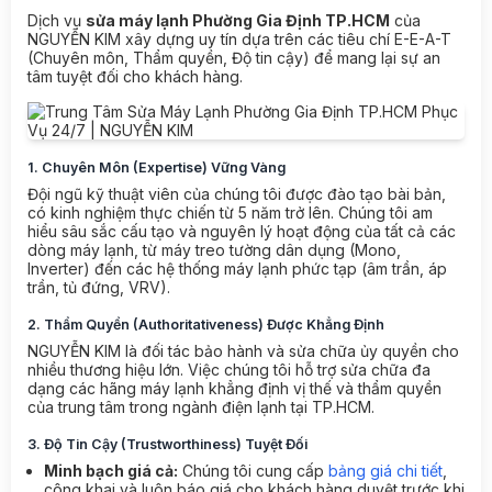
Dịch vụ
sửa máy lạnh Phường Gia Định TP.HCM
của
NGUYỄN KIM xây dựng uy tín dựa trên các tiêu chí E-E-A-T
(Chuyên môn, Thẩm quyền, Độ tin cậy) để mang lại sự an
tâm tuyệt đối cho khách hàng.
1. Chuyên Môn (Expertise) Vững Vàng
Đội ngũ kỹ thuật viên của chúng tôi được đào tạo bài bản,
có kinh nghiệm thực chiến từ 5 năm trở lên. Chúng tôi am
hiểu sâu sắc cấu tạo và nguyên lý hoạt động của tất cả các
dòng máy lạnh, từ máy treo tường dân dụng (Mono,
Inverter) đến các hệ thống máy lạnh phức tạp (âm trần, áp
trần, tủ đứng, VRV).
2. Thẩm Quyền (Authoritativeness) Được Khẳng Định
NGUYỄN KIM là đối tác bảo hành và sửa chữa ủy quyền cho
nhiều thương hiệu lớn. Việc chúng tôi hỗ trợ sửa chữa đa
dạng các hãng máy lạnh khẳng định vị thế và thẩm quyền
của trung tâm trong ngành điện lạnh tại TP.HCM.
3. Độ Tin Cậy (Trustworthiness) Tuyệt Đối
Minh bạch giá cả:
Chúng tôi cung cấp
bảng giá chi tiết
,
công khai và luôn báo giá cho khách hàng duyệt trước khi