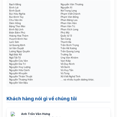
Bạch Đằng
Nguyễn Văn Thương
Bình Lợi
Nguyễn Xí
Bình Quới
Nơ Trang Long
Bùi Hữu Nghĩa
Phạm Viết Chánh
Bùi Đình Túy
Phạm Văn Đồng
Chu Văn An
Phan Đăng Lưu
Diên Hồng
Phan Văn Hân
Đặng Thai Mai
Phan Văn Trị
Đinh Bộ Lĩnh
Phan Xích Long
Điện Biên Phủ
Phú Mỹ
Hoàng Hoa Thám
Quốc lộ 13
Huỳnh Đình Hai
Tân Cảng
Lam Sơn
Thanh Đa
Lê Quang Định
Trần Bình Trọng
Lê Văn Duyệt
Trần Kế Xương
Lương Ngọc Quyến
Trần Quang Long
Ngô Đức Kế
Trường Sa
Ngô Tất Tố
Ung Văn Khiêm
Nguyễn Cửu Vân
Vạn Kiếp
Nguyễn Gia Trí
Võ Duy Ninh
Nguyễn Huy Lượng
Võ Oanh
Nguyễn Hữu Cảnh
Vũ Huy Tấn
Nguyễn Khuyến
Vũ Tùng
Nguyễn Thiện Thuật
Xô Viết Nghệ Tĩnh
Nguyễn Thượng Hiền
... và nhiều tuyến đường khác.
Nguyễn Văn Đậu
Khách hàng nói gì về chúng tôi
Anh Trần Văn Hưng