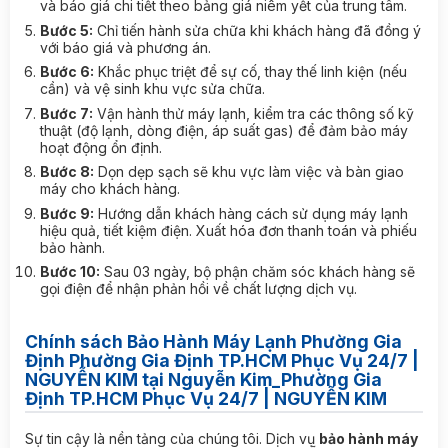
và báo giá chi tiết theo bảng giá niêm yết của trung tâm.
Bước 5:
Chỉ tiến hành sửa chữa khi khách hàng đã đồng ý
với báo giá và phương án.
Bước 6:
Khắc phục triệt để sự cố, thay thế linh kiện (nếu
cần) và vệ sinh khu vực sửa chữa.
Bước 7:
Vận hành thử máy lạnh, kiểm tra các thông số kỹ
thuật (độ lạnh, dòng điện, áp suất gas) để đảm bảo máy
hoạt động ổn định.
Bước 8:
Dọn dẹp sạch sẽ khu vực làm việc và bàn giao
máy cho khách hàng.
Bước 9:
Hướng dẫn khách hàng cách sử dụng máy lạnh
hiệu quả, tiết kiệm điện. Xuất hóa đơn thanh toán và phiếu
bảo hành.
Bước 10:
Sau 03 ngày, bộ phận chăm sóc khách hàng sẽ
gọi điện để nhận phản hồi về chất lượng dịch vụ.
Chính sách Bảo Hành Máy Lạnh Phường Gia
Định Phường Gia Định TP.HCM Phục Vụ 24/7 |
NGUYỄN KIM tại Nguyễn Kim_Phường Gia
Định TP.HCM Phục Vụ 24/7 | NGUYỄN KIM
Sự tin cậy là nền tảng của chúng tôi. Dịch vụ
bảo hành máy