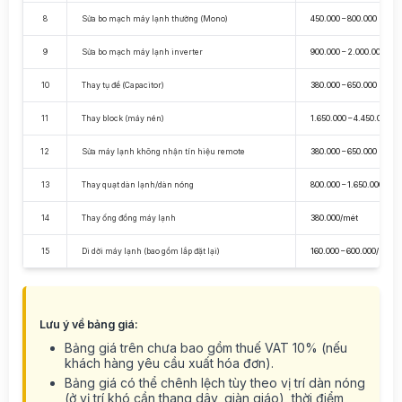
8
Sửa bo mạch máy lạnh thường (Mono)
450.000 – 800.000
9
Sửa bo mạch máy lạnh inverter
900.000 – 2.000.000
10
Thay tụ đề (Capacitor)
380.000 – 650.000
11
Thay block (máy nén)
1.650.000 – 4.450.000
12
Sửa máy lạnh không nhận tín hiệu remote
380.000 – 650.000
13
Thay quạt dàn lạnh/dàn nóng
800.000 – 1.650.000
14
Thay ống đồng máy lạnh
380.000/mét
15
Di dời máy lạnh (bao gồm lắp đặt lại)
160.000 – 600.000/bộ
Lưu ý về bảng giá:
Bảng giá trên chưa bao gồm thuế VAT 10% (nếu
khách hàng yêu cầu xuất hóa đơn).
Bảng giá có thể chênh lệch tùy theo vị trí dàn nóng
(ở vị trí khó cần thang dây, giàn giáo), thời điểm