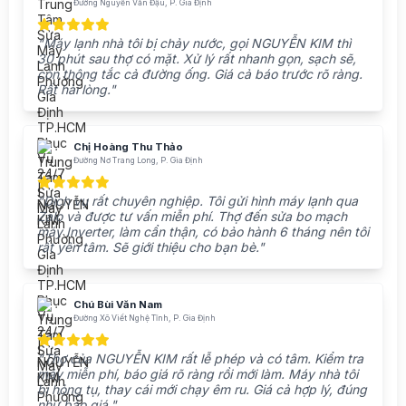
Đường Nguyễn Văn Đậu, P. Gia Định
"Máy lạnh nhà tôi bị chảy nước, gọi NGUYỄN KIM thì
30 phút sau thợ có mặt. Xử lý rất nhanh gọn, sạch sẽ,
còn thông tắc cả đường ống. Giá cả báo trước rõ ràng.
Rất hài lòng."
Chị Hoàng Thu Thảo
Đường Nơ Trang Long, P. Gia Định
"Dịch vụ rất chuyên nghiệp. Tôi gửi hình máy lạnh qua
Zalo và được tư vấn miễn phí. Thợ đến sửa bo mạch
máy Inverter, làm cẩn thận, có bảo hành 6 tháng nên tôi
rất yên tâm. Sẽ giới thiệu cho bạn bè."
Chú Bùi Văn Nam
Đường Xô Viết Nghệ Tĩnh, P. Gia Định
"Thợ của NGUYỄN KIM rất lễ phép và có tâm. Kiểm tra
máy miễn phí, báo giá rõ ràng rồi mới làm. Máy nhà tôi
bị hỏng tụ, thay cái mới chạy êm ru. Giá cả hợp lý, đúng
như báo giá."