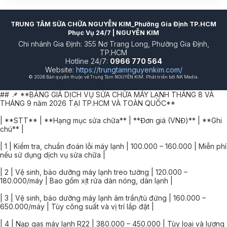
TRUNG TÂM SỬA CHỮA NGUYỄN KIM_Phường Gia Định TP.HCM
Phục Vụ 24/7 | NGUYỄN KIM
Chi nhánh Gia Định: 355 Nơ Trang Long, Phường Gia Định,
TP.HCM
Hotline 24/7:
0966 770 564
Website:
https://trungtamnguyenkim.com/
© 2026 Bản quyền thuộc về Trung Tâm NGUYỄN KIM. Phát triển bởi NK Media.
## 📌 **BẢNG GIÁ DỊCH VỤ SỬA CHỮA MÁY LẠNH THÁNG 8 VÀ
THÁNG 9 năm 2026 TẠI TP.HCM VÀ TOÀN QUỐC**
| **STT** | **Hạng mục sửa chữa** | **Đơn giá (VNĐ)** | **Ghi
chú** |
| 1 | Kiểm tra, chuẩn đoán lỗi máy lạnh | 100.000 – 160.000 | Miễn phí
nếu sử dụng dịch vụ sửa chữa |
| 2 | Vệ sinh, bảo dưỡng máy lạnh treo tường | 120.000 –
180.000/máy | Bao gồm xịt rửa dàn nóng, dàn lạnh |
| 3 | Vệ sinh, bảo dưỡng máy lạnh âm trần/tủ đứng | 160.000 –
650.000/máy | Tùy công suất và vị trí lắp đặt |
| 4 | Nạp gas máy lạnh R22 | 380.000 – 450.000 | Tùy loại và lượng