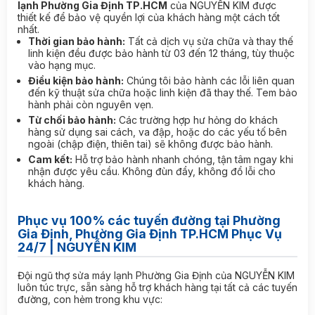
lạnh Phường Gia Định TP.HCM
của NGUYỄN KIM được
thiết kế để bảo vệ quyền lợi của khách hàng một cách tốt
nhất.
Thời gian bảo hành:
Tất cả dịch vụ sửa chữa và thay thế
linh kiện đều được bảo hành từ 03 đến 12 tháng, tùy thuộc
vào hạng mục.
Điều kiện bảo hành:
Chúng tôi bảo hành các lỗi liên quan
đến kỹ thuật sửa chữa hoặc linh kiện đã thay thế. Tem bảo
hành phải còn nguyên vẹn.
Từ chối bảo hành:
Các trường hợp hư hỏng do khách
hàng sử dụng sai cách, va đập, hoặc do các yếu tố bên
ngoài (chập điện, thiên tai) sẽ không được bảo hành.
Cam kết:
Hỗ trợ bảo hành nhanh chóng, tận tâm ngay khi
nhận được yêu cầu. Không đùn đẩy, không đổ lỗi cho
khách hàng.
Phục vụ 100% các tuyến đường tại Phường
Gia Định, Phường Gia Định TP.HCM Phục Vụ
24/7 | NGUYỄN KIM
Đội ngũ thợ sửa máy lạnh Phường Gia Định của NGUYỄN KIM
luôn túc trực, sẵn sàng hỗ trợ khách hàng tại tất cả các tuyến
đường, con hẻm trong khu vực: