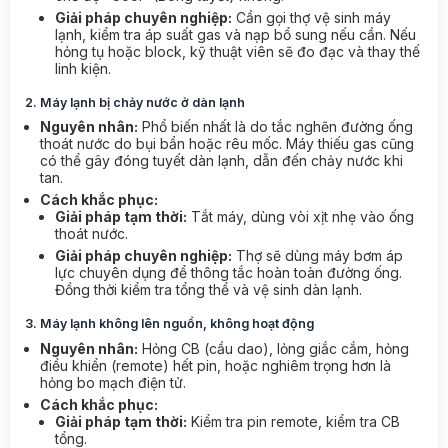
Giải pháp chuyên nghiệp:
Cần gọi thợ vệ sinh máy
lạnh, kiểm tra áp suất gas và nạp bổ sung nếu cần. Nếu
hỏng tụ hoặc block, kỹ thuật viên sẽ đo đạc và thay thế
linh kiện.
2. Máy lạnh bị chảy nước ở dàn lạnh
Nguyên nhân:
Phổ biến nhất là do tắc nghẽn đường ống
thoát nước do bụi bẩn hoặc rêu mốc. Máy thiếu gas cũng
có thể gây đóng tuyết dàn lạnh, dẫn đến chảy nước khi
tan.
Cách khắc phục:
Giải pháp tạm thời:
Tắt máy, dùng vòi xịt nhẹ vào ống
thoát nước.
Giải pháp chuyên nghiệp:
Thợ sẽ dùng máy bơm áp
lực chuyên dụng để thông tắc hoàn toàn đường ống.
Đồng thời kiểm tra tổng thể và vệ sinh dàn lạnh.
3. Máy lạnh không lên nguồn, không hoạt động
Nguyên nhân:
Hỏng CB (cầu dao), lỏng giắc cắm, hỏng
điều khiển (remote) hết pin, hoặc nghiêm trọng hơn là
hỏng bo mạch điện tử.
Cách khắc phục:
Giải pháp tạm thời:
Kiểm tra pin remote, kiểm tra CB
tổng.