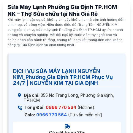
Sửa Máy Lạnh Phường Gia Định TP.HCM
NK – Thợ Sửa chữa tại Nhà Giá Rẻ
Khi máy lạnh gặp sự cố, không chỉ gây khó chịu mà còn ảnh hưởng đến
sinh hoạt và công việc. Hiểu được điều đó,
Trung Tâm NGUYỄN KIM
cung cấp dịch vụ
sửa máy lạnh Phường Gia Định TP.HCM
uy tín, nhanh
chóng và chuyên nghiệp. Với đội ngũ kỹ thuật viên tay nghề cao và
chính sách bảo hành rõ ràng, chúng tôi cam kết mang đến cho khách
hàng tại Gia Định dịch vụ chất lượng nhất.
DỊCH VỤ SỬA MÁY LẠNH NGUYỄN
KIM_Phường Gia Định TP.HCM Phục Vụ
24/7 | NGUYỄN KIM TẠI GIA ĐỊNH
Địa chỉ:
355 Nơ Trang Long, Phường Gia Định,
TP.HCM
Tổng Đài:
0966 770 564
(Hotline)
Zalo:
0966 770 564
(Tư vấn miễn phí)
Có mặt trong 30p