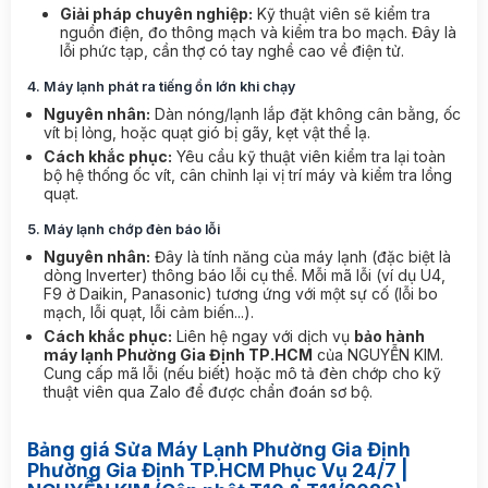
Giải pháp chuyên nghiệp:
Kỹ thuật viên sẽ kiểm tra
nguồn điện, đo thông mạch và kiểm tra bo mạch. Đây là
lỗi phức tạp, cần thợ có tay nghề cao về điện tử.
4. Máy lạnh phát ra tiếng ồn lớn khi chạy
Nguyên nhân:
Dàn nóng/lạnh lắp đặt không cân bằng, ốc
vít bị lỏng, hoặc quạt gió bị gãy, kẹt vật thể lạ.
Cách khắc phục:
Yêu cầu kỹ thuật viên kiểm tra lại toàn
bộ hệ thống ốc vít, cân chỉnh lại vị trí máy và kiểm tra lồng
quạt.
5. Máy lạnh chớp đèn báo lỗi
Nguyên nhân:
Đây là tính năng của máy lạnh (đặc biệt là
dòng Inverter) thông báo lỗi cụ thể. Mỗi mã lỗi (ví dụ U4,
F9 ở Daikin, Panasonic) tương ứng với một sự cố (lỗi bo
mạch, lỗi quạt, lỗi cảm biến...).
Cách khắc phục:
Liên hệ ngay với dịch vụ
bảo hành
máy lạnh Phường Gia Định TP.HCM
của NGUYỄN KIM.
Cung cấp mã lỗi (nếu biết) hoặc mô tả đèn chớp cho kỹ
thuật viên qua Zalo để được chẩn đoán sơ bộ.
Bảng giá Sửa Máy Lạnh Phường Gia Định
Phường Gia Định TP.HCM Phục Vụ 24/7 |