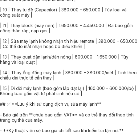
| 10 | Thay tụ đề (Capacitor) | 380.000 – 650.000 | Tùy loại và
công suất máy |
| 11 | Thay block (máy nén) | 1.650.000 – 4.450.000 | Đã bao gồm
công tháo ráp, nạp gas |
| 12 | Sửa máy lạnh không nhận tín hiệu remote | 380.000 – 650.000
| Có thể do mắt nhận hoặc bo điều khiển |
| 13 | Thay quạt dàn lạnh/dàn nóng | 800.000 – 1.650.000 | Tùy
hãng và loại quạt |
| 14 | Thay ống đồng máy lạnh | 380.000 – 380.000/mét | Tính theo
chiều dài thực tế cần thay |
| 15 | Di dời máy lạnh (bao gồm lắp đặt lại) | 160.000 – 600.000/bộ |
Không bao gồm vật tư phát sinh nếu có |
## ✅ **Lưu ý khi sử dụng dịch vụ sửa máy lạnh**
- Báo giá trên **chưa bao gồm VAT** và có thể thay đổi theo tình
trạng cụ thể của máy.
- **Kỹ thuật viên sẽ báo giá chi tiết sau khi kiểm tra tận nơi.**