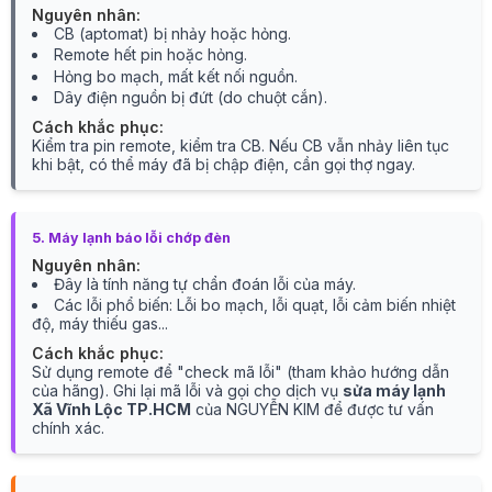
Nguyên nhân:
CB (aptomat) bị nhảy hoặc hỏng.
Remote hết pin hoặc hỏng.
Hỏng bo mạch, mất kết nối nguồn.
Dây điện nguồn bị đứt (do chuột cắn).
Cách khắc phục:
Kiểm tra pin remote, kiểm tra CB. Nếu CB vẫn nhảy liên tục
khi bật, có thể máy đã bị chập điện, cần gọi thợ ngay.
5. Máy lạnh báo lỗi chớp đèn
Nguyên nhân:
Đây là tính năng tự chẩn đoán lỗi của máy.
Các lỗi phổ biến: Lỗi bo mạch, lỗi quạt, lỗi cảm biến nhiệt
độ, máy thiếu gas...
Cách khắc phục:
Sử dụng remote để "check mã lỗi" (tham khảo hướng dẫn
của hãng). Ghi lại mã lỗi và gọi cho dịch vụ
sửa máy lạnh
Xã Vĩnh Lộc TP.HCM
của NGUYỄN KIM để được tư vấn
chính xác.