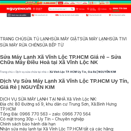
TRANG CHỦ
SỬA TỦ LẠNH
SỬA MÁY GIẶT
SỬA MÁY LẠNH
SỬA TIVI
SỬA MÁY RỬA CHÉN
SỬA BẾP TỪ
Sửa Máy Lạnh Xã Vĩnh Lộc TP.HCM Giá rẻ – Sửa
Chữa Máy Điều Hoà tại Xã Vĩnh Lộc NK
Trang chủ
>
Dịch vụ sửa chữa tại nhà
>
Xã Vĩnh Lộc TP.HCM Uy Tín, Giá Rẻ | NGUYỄN KIM
Dịch Vụ Sửa Máy Lạnh Xã Vĩnh Lộc TP.HCM Uy Tín,
Giá Rẻ | NGUYỄN KIM
DỊCH VỤ SỬA MÁY LẠNH TẠI NHÀ Xã Vĩnh Lộc NK:
Địa chỉ: 80 Đường số 9, khu dân cư Trung Sơn, Xã.Bình Hưng
TP.HCM
Tổng Đài: 0966 770 563 – zalo: 0966 770 564
Có mặt trong 30p – Uy Tín – Chuyên nghiệp
Chính sách bảo hành dài hạn
Nhận sửa máy lạnh tại Xã Vĩnh Lộc TP.HCM tất cả các hãng: