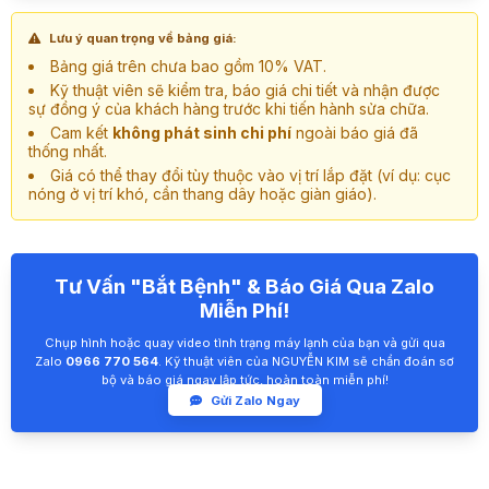
Lưu ý quan trọng về bảng giá:
Bảng giá trên chưa bao gồm 10% VAT.
Kỹ thuật viên sẽ kiểm tra, báo giá chi tiết và nhận được
sự đồng ý của khách hàng trước khi tiến hành sửa chữa.
Cam kết
không phát sinh chi phí
ngoài báo giá đã
thống nhất.
Giá có thể thay đổi tùy thuộc vào vị trí lắp đặt (ví dụ: cục
nóng ở vị trí khó, cần thang dây hoặc giàn giáo).
Tư Vấn "Bắt Bệnh" & Báo Giá Qua Zalo
Miễn Phí!
Chụp hình hoặc quay video tình trạng máy lạnh của bạn và gửi qua
Zalo
0966 770 564
. Kỹ thuật viên của NGUYỄN KIM sẽ chẩn đoán sơ
bộ và báo giá ngay lập tức, hoàn toàn miễn phí!
Gửi Zalo Ngay