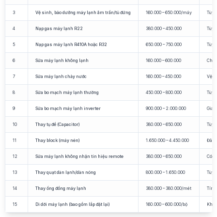
3
Vệ sinh, bảo dưỡng máy lạnh âm trần/tủ đứng
160.000 – 650.000/máy
Tùy c
4
Nạp gas máy lạnh R22
380.000 – 450.000
Tùy 
5
Nạp gas máy lạnh R410A hoặc R32
650.000 – 750.000
Tùy 
6
Sửa máy lạnh không lạnh
160.000 – 600.000
Chưa
7
Sửa máy lạnh chảy nước
160.000 – 450.000
Vệ s
8
Sửa bo mạch máy lạnh thường
450.000 – 800.000
Tùy 
9
Sửa bo mạch máy lạnh inverter
900.000 – 2.000.000
Giá 
10
Thay tụ đề (Capacitor)
380.000 – 650.000
Tùy 
11
Thay block (máy nén)
1.650.000 – 4.450.000
Đã b
12
Sửa máy lạnh không nhận tín hiệu remote
380.000 – 650.000
Có t
13
Thay quạt dàn lạnh/dàn nóng
800.000 – 1.650.000
Tùy 
14
Thay ống đồng máy lạnh
380.000 – 380.000/mét
Tính
15
Di dời máy lạnh (bao gồm lắp đặt lại)
160.000 – 600.000/bộ
Khôn