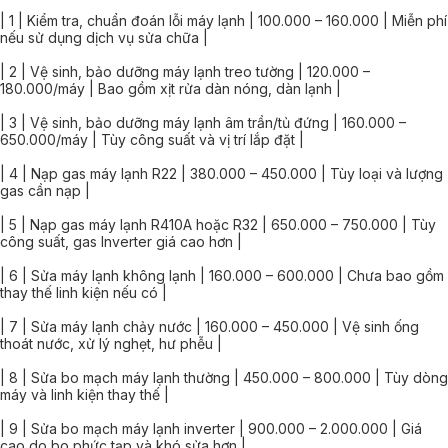
| 1 | Kiểm tra, chuẩn đoán lỗi máy lạnh | 100.000 – 160.000 | Miễn phí
nếu sử dụng dịch vụ sửa chữa |
| 2 | Vệ sinh, bảo dưỡng máy lạnh treo tường | 120.000 –
180.000/máy | Bao gồm xịt rửa dàn nóng, dàn lạnh |
| 3 | Vệ sinh, bảo dưỡng máy lạnh âm trần/tủ đứng | 160.000 –
650.000/máy | Tùy công suất và vị trí lắp đặt |
| 4 | Nạp gas máy lạnh R22 | 380.000 – 450.000 | Tùy loại và lượng
gas cần nạp |
| 5 | Nạp gas máy lạnh R410A hoặc R32 | 650.000 – 750.000 | Tùy
công suất, gas Inverter giá cao hơn |
| 6 | Sửa máy lạnh không lạnh | 160.000 – 600.000 | Chưa bao gồm
thay thế linh kiện nếu có |
| 7 | Sửa máy lạnh chảy nước | 160.000 – 450.000 | Vệ sinh ống
thoát nước, xử lý nghẹt, hư phễu |
| 8 | Sửa bo mạch máy lạnh thường | 450.000 – 800.000 | Tùy dòng
máy và linh kiện thay thế |
| 9 | Sửa bo mạch máy lạnh inverter | 900.000 – 2.000.000 | Giá
cao do bo phức tạp và khó sửa hơn |