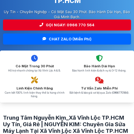
TP.HCM
Uy Tín - Chuyên Nghiệp - Có Mặt Sau 30 Phút. Bảo Hành Dài Hạn, Báo
Giá Minh Bạch.
GỌI NGAY: 0966 770 564
CHAT ZALO (Miễn Phí)
Có Mặt Trong 30 Phút
Bảo Hành Dài Hạn
Hỗ trợ nhanh chóng tại Xã Vĩnh Lộc A & B.
Bảo hành linh kiện & dịch vụ từ 3-12 tháng.
Linh Kiện Chính Hãng
Tư Vấn Zalo Miễn Phí
Cam kết 100% linh kiện thay thế là hàng chính
Bắt bệnh & báo giá sơ bộ qua Zalo (0966770564).
hãng.
Trung Tâm Nguyễn Kim_Xã Vĩnh Lộc TP.HCM
Uy Tín, Giá Rẻ | NGUYỄN KIM: Chuyên Gia Sửa
Máy Lạnh Tại Xã Vĩnh Lộc Xã Vĩnh Lộc TP.HCM