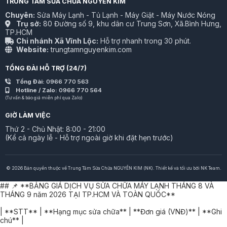
TRUNG TÂM SỬA CHỮA NGUYỄN KIM
Chuyên:
Sửa Máy Lạnh - Tủ Lạnh - Máy Giặt - Máy Nước Nóng
Trụ sở:
80 Đường số 9, khu dân cư Trung Sơn, Xã.Bình Hưng,
TP.HCM
Chi nhánh Xã Vĩnh Lộc:
Hỗ trợ nhanh trong 30 phút.
Website:
trungtamnguyenkim.com
TỔNG ĐÀI HỖ TRỢ (24/7)
Tổng Đài:
0966 770 563
Hotline / Zalo:
0966 770 564
(Tư vấn & báo giá miễn phí qua Zalo)
GIỜ LÀM VIỆC
Thứ 2 - Chủ Nhật: 8:00 - 21:00
(Kể cả ngày lễ - Hỗ trợ ngoài giờ khi đặt hẹn trước)
© 2026 Bản quyền thuộc về Trung Tâm Sửa Chữa NGUYỄN KIM (NK). Thiết kế và tối ưu bởi NK Team.
## 📌 **BẢNG GIÁ DỊCH VỤ SỬA CHỮA MÁY LẠNH THÁNG 8 VÀ
THÁNG 9 năm 2026 TẠI TP.HCM VÀ TOÀN QUỐC**
| **STT** | **Hạng mục sửa chữa** | **Đơn giá (VNĐ)** | **Ghi
chú** |