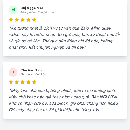
Chị Ngọc Mai
M
Đường Võ Văn Vân, Vĩnh Lộc B
"Ấn tượng nhất là dịch vụ tư vấn qua Zalo. Mình quay
video máy Inverter chớp đèn gửi qua, bạn kỹ thuật báo lỗi
và giá sơ bộ liền. Thợ qua sửa đúng giá đã báo, không
phát sinh. Rất chuyên nghiệp và tin cậy."
Chú Văn Tám
T
Khu dân cư Vĩnh Lộc
"Máy lạnh nhà chú bị hỏng block, kêu to mà không lạnh.
Mấy chỗ khác báo giá thay block cao quá. Bên NGUYỄN
KIM có nhận sửa bo, sửa block, giá phải chăng hơn nhiều.
Giờ máy chạy êm ru. Sẽ giới thiệu cho hàng xóm."