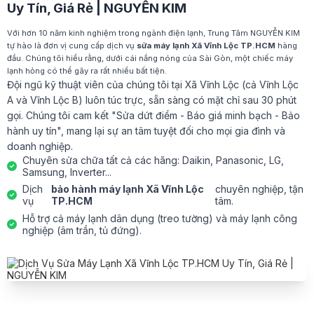
Uy Tín, Giá Rẻ | NGUYỄN KIM
Với hơn 10 năm kinh nghiệm trong ngành điện lạnh, Trung Tâm NGUYỄN KIM
tự hào là đơn vị cung cấp dịch vụ
sửa máy lạnh Xã Vĩnh Lộc TP.HCM
hàng
đầu. Chúng tôi hiểu rằng, dưới cái nắng nóng của Sài Gòn, một chiếc máy
lạnh hỏng có thể gây ra rất nhiều bất tiện.
Đội ngũ kỹ thuật viên của chúng tôi tại Xã Vĩnh Lộc (cả Vĩnh Lộc
A và Vĩnh Lộc B) luôn túc trực, sẵn sàng có mặt chỉ sau 30 phút
gọi. Chúng tôi cam kết "Sửa dứt điểm - Báo giá minh bạch - Bảo
hành uy tín", mang lại sự an tâm tuyệt đối cho mọi gia đình và
doanh nghiệp.
Chuyên sửa chữa tất cả các hãng: Daikin, Panasonic, LG,
Samsung, Inverter...
Dịch
bảo hành máy lạnh Xã Vĩnh Lộc
chuyên nghiệp, tận
vụ
TP.HCM
tâm.
Hỗ trợ cả máy lạnh dân dụng (treo tường) và máy lạnh công
nghiệp (âm trần, tủ đứng).