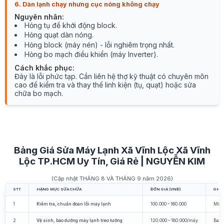
6. Dàn lạnh chạy nhưng cục nóng không chạy
Nguyên nhân:
Hỏng tụ đề khởi động block.
Hỏng quạt dàn nóng.
Hỏng block (máy nén) - lỗi nghiêm trọng nhất.
Hỏng bo mạch điều khiển (máy Inverter).
Cách khắc phục:
Đây là lỗi phức tạp. Cần liên hệ thợ kỹ thuật có chuyên môn
cao để kiểm tra và thay thế linh kiện (tụ, quạt) hoặc sửa
chữa bo mạch.
Bảng Giá Sửa Máy Lạnh Xã Vĩnh Lộc Xã Vĩnh
Lộc TP.HCM Uy Tín, Giá Rẻ | NGUYỄN KIM
(Cập nhật THÁNG 8 VÀ THÁNG 9 năm 2026)
STT
HẠNG MỤC SỬA CHỮA
ĐƠN GIÁ (VNĐ)
GHI 
1
Kiểm tra, chuẩn đoán lỗi máy lạnh
100.000 – 160.000
Miễn
2
Vệ sinh, bảo dưỡng máy lạnh treo tường
120.000 – 180.000/máy
Bao 